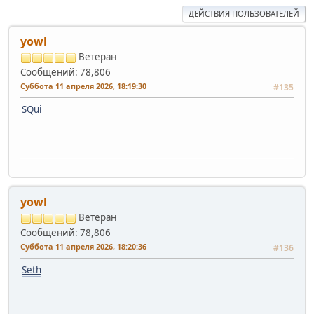
ДЕЙСТВИЯ ПОЛЬЗОВАТЕЛЕЙ
yowl
Ветеран
Сообщений: 78,806
Суббота 11 апреля 2026, 18:19:30
#135
SQui
yowl
Ветеран
Сообщений: 78,806
Суббота 11 апреля 2026, 18:20:36
#136
Seth