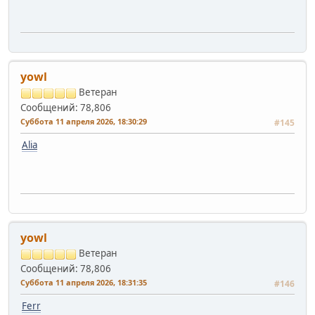
yowl
Ветеран
Сообщений: 78,806
Суббота 11 апреля 2026, 18:30:29
#145
Alia
yowl
Ветеран
Сообщений: 78,806
Суббота 11 апреля 2026, 18:31:35
#146
Ferr