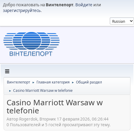
Добро пожаловать на
Винтелепорт
.
Войдите
или
зарегистрируйтесь
.
Винтелепорт
Главная категория
Общий раздел
►
►
Casino Marriott Warsaw w telefonie
►
Casino Marriott Warsaw w
telefonie
Автор Rogerdok, Вторник 17 февраля 2026, 06:26:44
0 Пользователей и 5 гостей просматривают эту тему.