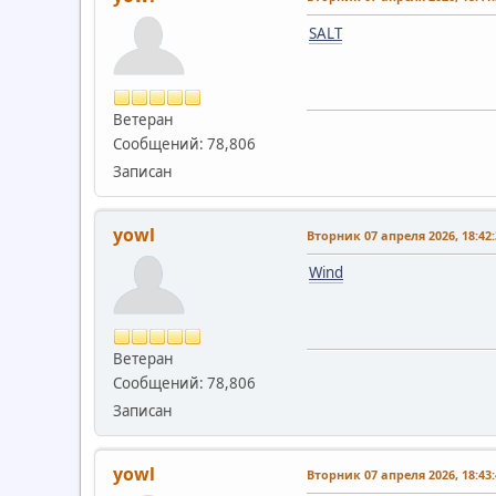
SALT
Ветеран
Сообщений: 78,806
Записан
yowl
Вторник 07 апреля 2026, 18:42:
Wind
Ветеран
Сообщений: 78,806
Записан
yowl
Вторник 07 апреля 2026, 18:43: