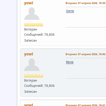
yowl
Вторник 07 апреля 2026, 18:39:
Gene
Ветеран
Сообщений: 78,806
Записан
yowl
Вторник 07 апреля 2026, 18:40:
Rene
Ветеран
Сообщений: 78,806
Записан
yowl
Вторник 07 апреля 2026, 18:41: