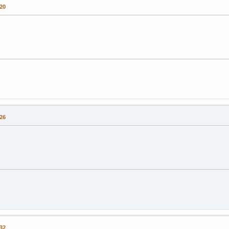
20
26
32