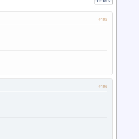
ПЕЧАТЬ
#195
#196