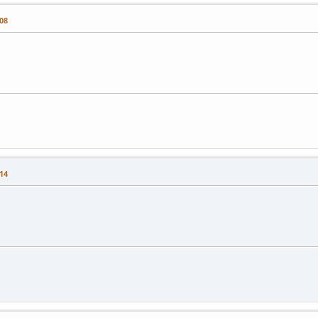
08
14