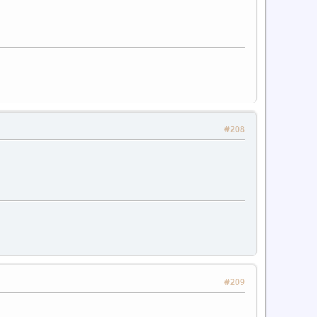
#208
#209