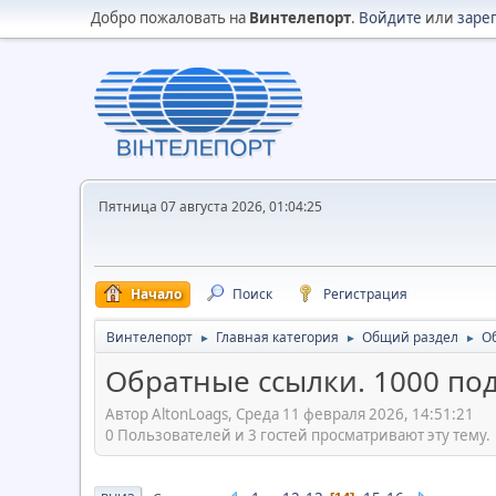
Добро пожаловать на
Винтелепорт
.
Войдите
или
заре
Пятница 07 августа 2026, 01:04:25
Начало
Поиск
Регистрация
Винтелепорт
Главная категория
Общий раздел
Об
►
►
►
Обратные ссылки. 1000 под
Автор AltonLoags, Среда 11 февраля 2026, 14:51:21
0 Пользователей и 3 гостей просматривают эту тему.