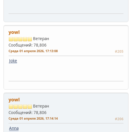
yowl
Ветеран
Сообщений: 78,806
Среда 01 апреля 2026, 17:13:08
#205
Joke
yowl
Ветеран
Сообщений: 78,806
Среда 01 апреля 2026, 17:14:14
#206
Anna