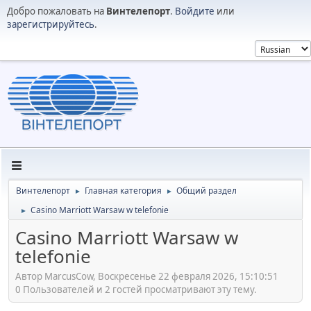
Добро пожаловать на
Винтелепорт
.
Войдите
или
зарегистрируйтесь
.
Винтелепорт
Главная категория
Общий раздел
►
►
Casino Marriott Warsaw w telefonie
►
Casino Marriott Warsaw w
telefonie
Автор MarcusCow, Воскресенье 22 февраля 2026, 15:10:51
0 Пользователей и 2 гостей просматривают эту тему.