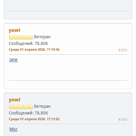
yowl
Ветеран
Сообщений: 78,806
Среда 01 апреля 2026, 17:10:56
#203
Jane
yowl
Ветеран
Сообщений: 78,806
Среда 01 апреля 2026, 17:12:02
#204
Micr