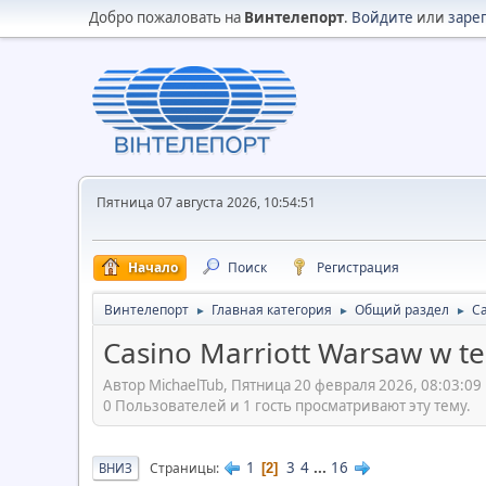
Добро пожаловать на
Винтелепорт
.
Войдите
или
заре
Пятница 07 августа 2026, 10:54:51
Начало
Поиск
Регистрация
Винтелепорт
Главная категория
Общий раздел
Ca
►
►
►
Casino Marriott Warsaw w te
Автор MichaelTub, Пятница 20 февраля 2026, 08:03:09
0 Пользователей и 1 гость просматривают эту тему.
1
3
4
...
16
Страницы
ВНИЗ
2