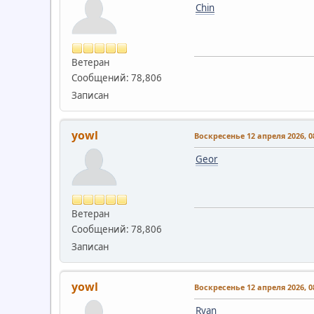
Chin
Ветеран
Сообщений: 78,806
Записан
yowl
Воскресенье 12 апреля 2026, 08
Geor
Ветеран
Сообщений: 78,806
Записан
yowl
Воскресенье 12 апреля 2026, 08
Ryan