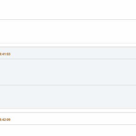
:41:03
:42:09