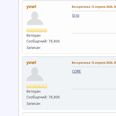
yowl
Воскресенье 12 апреля 2026, 08
Erns
Ветеран
Сообщений: 78,806
Записан
yowl
Воскресенье 12 апреля 2026, 08
CORE
Ветеран
Сообщений: 78,806
Записан