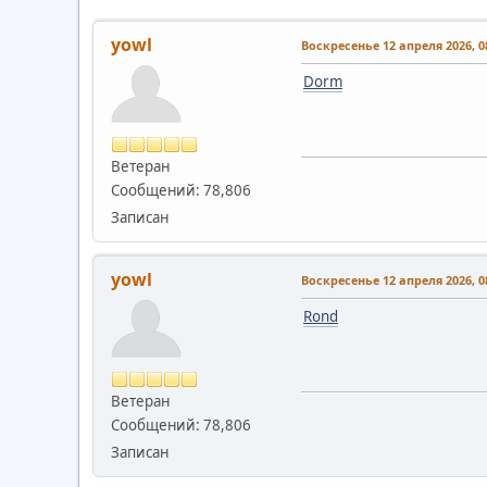
yowl
Воскресенье 12 апреля 2026, 08
Dorm
Ветеран
Сообщений: 78,806
Записан
yowl
Воскресенье 12 апреля 2026, 08
Rond
Ветеран
Сообщений: 78,806
Записан