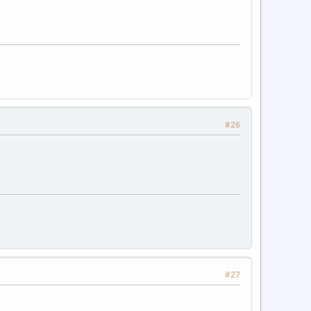
#26
#27