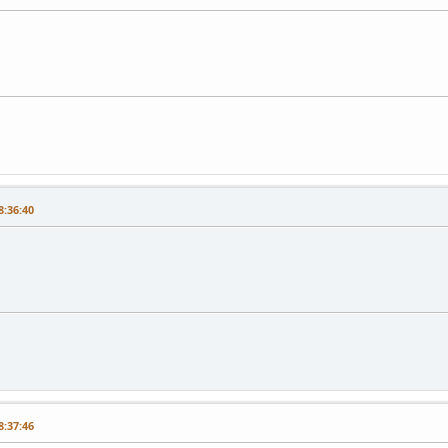
:36:40
:37:46