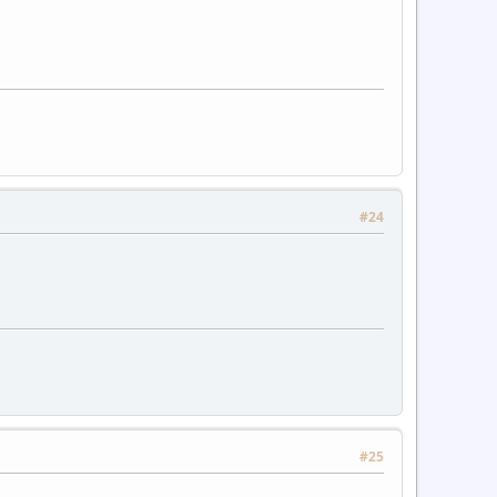
#24
#25