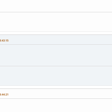
:43:15
:44:21