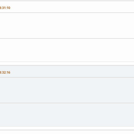
:31:10
:32:16