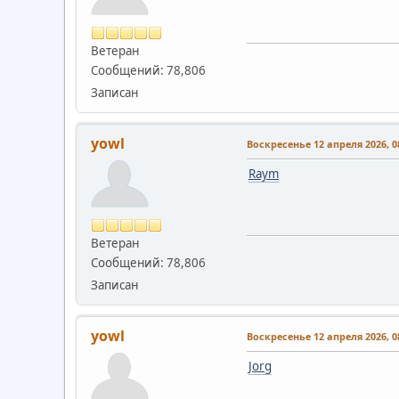
Ветеран
Сообщений: 78,806
Записан
yowl
Воскресенье 12 апреля 2026, 08
Raym
Ветеран
Сообщений: 78,806
Записан
yowl
Воскресенье 12 апреля 2026, 08
Jorg