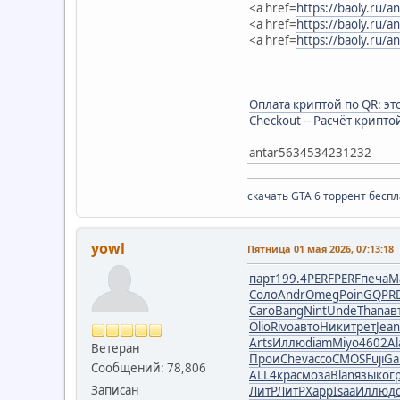
<a href=
https://baoly.ru/a
<a href=
https://baoly.ru/a
<a href=
https://baoly.ru/a
Оплата криптой по QR: эт
Checkout -- Расчёт крипто
antar5634534231232
скачать GTA 6 торрент бесп
yowl
Пятница 01 мая 2026, 07:13:18
парт
199.4
PERF
PERF
печа
М
Соло
Andr
Omeg
Poin
GQPR
Caro
Bang
Nint
Unde
Than
ав
Olio
Rivo
авто
Ники
трет
Jean
Arts
Иллю
diam
Miyo
4602
Al
Ветеран
Прои
Chev
ассо
CMOS
Fuji
Ga
Сообщений: 78,806
ALL4
крас
моза
Blan
язык
ог
Записан
ЛитР
ЛитР
Харр
Isaa
Иллю
д