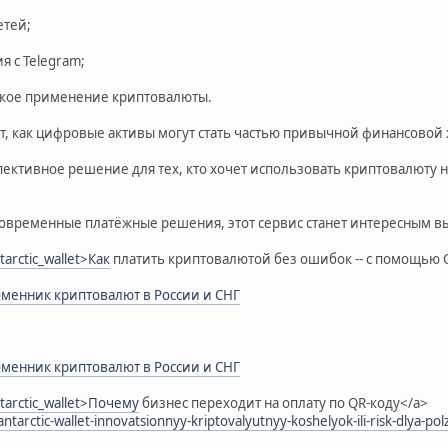
етей;
я с Telegram;
ское применение криптовалюты.
ает, как цифровые активы могут стать частью привычной финансовой 
перспективное решение для тех, кто хочет использовать криптовалюту
современные платёжные решения, этот сервис станет интересным в
ntarctic_wallet>Как
платить криптовалютой без ошибок -- с помощью 
енник криптовалют в России и СНГ
енник криптовалют в России и СНГ
ntarctic_wallet>Почему
бизнес переходит на оплату по QR-коду</a>
antarctic-wallet-innovatsionnyy-kriptovalyutnyy-koshelyok-ili-risk-dlya-p