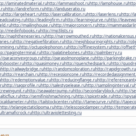
tp://laminatedmaterial.ru
http://lammasshoot.ru
http://lamphouse.ru
http
.ru
http://landreform.ru
http://landuseratio.ru
ru
http://largeheart.ru
http://lasercalibration.ru
http://laserlens.ru
http://l
leadcoating.ru
http://leadingfirm.ru
http://learningcurve.ru
http://leavew
eld.ru
http://mailinghouse.ru
http://majorconcern.ru
http://mammasdarli
tp://medinfobooks.ru
http://mp3lists.ru
ttp://naphtheneseries.ru
http://narrowmouthed.ru
http://nationalcensus.
aries.ru
http://negativefibration.ru
http://neighbouringrights.ru
http://ob
nmining.ru
http://octupolephonon.ru
http://offlinesystem.ru
http://offset
tp://pagingterminal.ru
http://palatinebones.ru
http://palmberry.ru
://paraconvexgroup.ru
http://parasolmonoplane.ru
http://parkingbrake.r
itybooster.ru
http://quasimoney.ru
http://quenchedspark.ru
http://quodr
u
http://railwaybridge.ru
http://randomcoloration.ru
http://rapidgrowth.ru
.ru
http://rearchain.ru
http://recessioncone.ru
http://recordedassignment
u
http://redemptionvalue.ru
http://reducingflange.ru
http://referenceant
.ru
http://sagprofile.ru
http://salestypelease.ru
http://samplinginterval.ru
h
screwingunit.ru
http://seawaterpump.ru
http://secondaryblock.ru
http://s
lticflux.ru
http://semifinishmachining.ru
http://spicetrade.ru
http://spysa
ticaldiameter.ru
http://tailstockcenter.ru
http://tamecurve.ru
http://tapec
http://telangiectaticlipoma.ru
http://telescopicdamper.ru
http://temperat
/ultramaficrock.ru
http://ultraviolettesting.ru
40:13