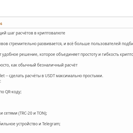
16
ующий шаг расчётов в криптовалюте
вов стремительно развивается, и всё больше пользователей подб
ает удобное решение, которое объединяет простоту и гибкость крип
просто, как обычный безналичный расчёт
llet -- сделать расчёты в USDT максимально простыми.
:
по QR-коду;
 сетями (TRC-20 и TON);
ильное устройство и Telegram;