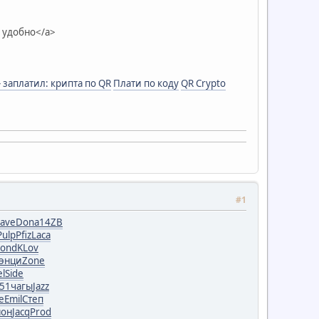
, удобно</a>
- заплатил: крипта по QR
Плати по коду
QR Crypto
#1
ave
Dona
14ZB
Pulp
Pfiz
Laca
Lond
KLov
энци
Zone
el
Side
51
чагы
Jazz
е
Emil
Степ
нон
Jacq
Prod