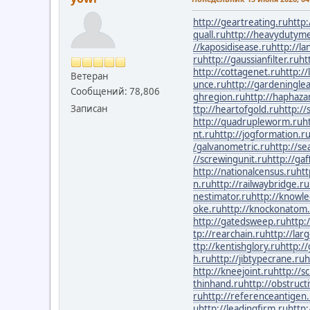
http://geartreating.ru
http:
quall.ru
http://heavydutyme
//kaposidisease.ru
http://la
ru
http://gaussianfilter.ru
ht
http://cottagenet.ru
http:/
Ветеран
unce.ru
http://gardeningle
Сообщений: 78,806
ghregion.ru
http://haphaza
Записан
ttp://heartofgold.ru
http://
http://quadrupleworm.ru
h
nt.ru
http://jogformation.r
/galvanometric.ru
http://s
//screwingunit.ru
http://gaf
http://nationalcensus.ru
htt
n.ru
http://railwaybridge.ru
nestimator.ru
http://knowl
oke.ru
http://knockonatom
http://gatedsweep.ru
http:
tp://rearchain.ru
http://lar
ttp://kentishglory.ru
http://
h.ru
http://jibtypecrane.ru
h
http://kneejoint.ru
http://s
thinhand.ru
http://obstruct
ru
http://referenceantigen
u
http://leadingfirm.ru
http: