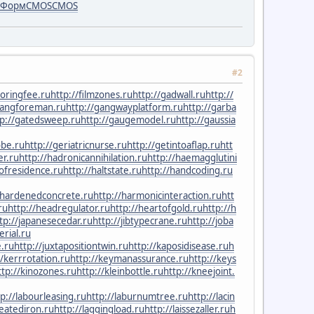
Форм
CMOS
CMOS
#2
toringfee.ru
http://filmzones.ru
http://gadwall.ru
http://
gangforeman.ru
http://gangwayplatform.ru
http://garba
tp://gatedsweep.ru
http://gaugemodel.ru
http://gaussia
obe.ru
http://geriatricnurse.ru
http://getintoaflap.ru
htt
er.ru
http://hadronicannihilation.ru
http://haemagglutini
lofresidence.ru
http://haltstate.ru
http://handcoding.ru
/hardenedconcrete.ru
http://harmonicinteraction.ru
htt
ru
http://headregulator.ru
http://heartofgold.ru
http://h
tp://japanesecedar.ru
http://jibtypecrane.ru
http://joba
erial.ru
e.ru
http://juxtapositiontwin.ru
http://kaposidisease.ru
h
//kerrrotation.ru
http://keymanassurance.ru
http://keys
ttp://kinozones.ru
http://kleinbottle.ru
http://kneejoint.
tp://labourleasing.ru
http://laburnumtree.ru
http://lacin
reatediron.ru
http://laggingload.ru
http://laissezaller.ru
h