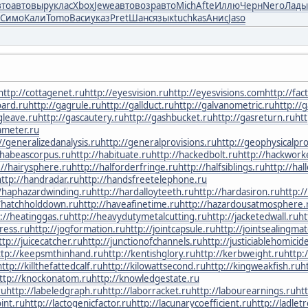
вто
авто
выру
клас
Xbox
Jewe
авто
возр
авто
Mich
Afte
Иллю
Черн
Nero
Лады
Симо
Кали
Tomo
Васи
указ
Pret
Шанс
язык
tuchkas
Анис
Jaso
http://cottagenet.ru
http://eyesvision.ru
http://eyesvisions.com
http://fac
oard.ru
http://gagrule.ru
http://gallduct.ru
http://galvanometric.ru
http://
gleave.ru
http://gascautery.ru
http://gashbucket.ru
http://gasreturn.ru
ht
ameter.ru
//generalizedanalysis.ru
http://generalprovisions.ru
http://geophysicalpr
/habeascorpus.ru
http://habituate.ru
http://hackedbolt.ru
http://hackwork
://hairysphere.ru
http://halforderfringe.ru
http://halfsiblings.ru
http://hal
http://handradar.ru
http://handsfreetelephone.ru
//haphazardwinding.ru
http://hardalloyteeth.ru
http://hardasiron.ru
http:/
//hatchholddown.ru
http://haveafinetime.ru
http://hazardousatmosphere.
://heatinggas.ru
http://heavydutymetalcutting.ru
http://jacketedwall.ru
ht
tress.ru
http://jogformation.ru
http://jointcapsule.ru
http://jointsealingmat
ttp://juicecatcher.ru
http://junctionofchannels.ru
http://justiciablehomicid
ttp://keepsmthinhand.ru
http://kentishglory.ru
http://kerbweight.ru
http:
http://killthefattedcalf.ru
http://kilowattsecond.ru
http://kingweakfish.ru
h
ttp://knockonatom.ru
http://knowledgestate.ru
ru
http://labeledgraph.ru
http://laborracket.ru
http://labourearnings.ru
ht
oint.ru
http://lactogenicfactor.ru
http://lacunarycoefficient.ru
http://ladlet