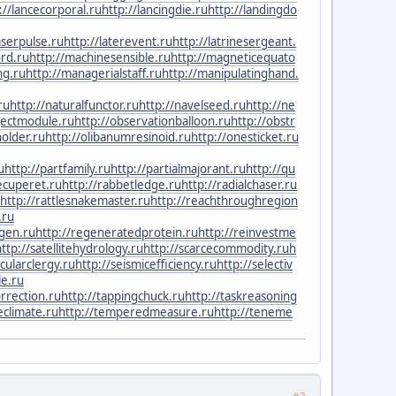
://lancecorporal.ru
http://lancingdie.ru
http://landingdo
aserpulse.ru
http://laterevent.ru
http://latrinesergeant.
ord.ru
http://machinesensible.ru
http://magneticequato
ng.ru
http://managerialstaff.ru
http://manipulatinghand.
ru
http://naturalfunctor.ru
http://navelseed.ru
http://ne
jectmodule.ru
http://observationballoon.ru
http://obstr
holder.ru
http://olibanumresinoid.ru
http://onesticket.ru
u
http://partfamily.ru
http://partialmajorant.ru
http://qu
ecuperet.ru
http://rabbetledge.ru
http://radialchaser.ru
http://rattlesnakemaster.ru
http://reachthroughregion
.ru
igen.ru
http://regeneratedprotein.ru
http://reinvestme
ttp://satellitehydrology.ru
http://scarcecommodity.ru
h
ecularclergy.ru
http://seismicefficiency.ru
http://selectiv
le.ru
orrection.ru
http://tappingchuck.ru
http://taskreasoning
eclimate.ru
http://temperedmeasure.ru
http://teneme