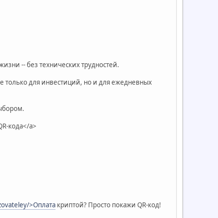
жизни -- без технических трудностей.
 не только для инвестиций, но и для ежедневных
ыбором.
QR-кода</a>
olzovateley/>Оплата
криптой? Просто покажи QR-код!