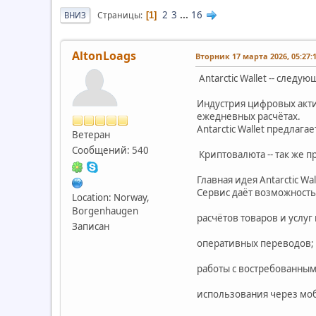
2
3
...
16
Страницы
ВНИЗ
1
AltonLoags
Вторник 17 марта 2026, 05:27:
Antarctic Wallet -- след
Индустрия цифровых акти
ежедневных расчётах.
Antarctic Wallet предлаг
Ветеран
Сообщений: 540
Криптовалюта -- так же 
Главная идея Antarctic Wa
Сервис даёт возможность
Location: Norway,
Borgenhaugen
расчётов товаров и услуг 
Записан
оперативных переводов;
работы с востребованными
использования через моб