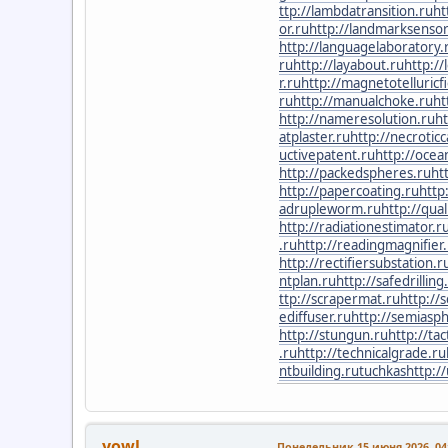
ttp://lambdatransition.ru
ht
or.ru
http://landmarksensor
http://languagelaboratory.
ru
http://layabout.ru
http://
r.ru
http://magnetotelluricfi
ru
http://manualchoke.ru
ht
http://nameresolution.ru
h
atplaster.ru
http://necroticc
uctivepatent.ru
http://ocea
http://packedspheres.ru
ht
http://papercoating.ru
http
adrupleworm.ru
http://qual
http://radiationestimator.r
.ru
http://readingmagnifier
http://rectifiersubstation.r
ntplan.ru
http://safedrilling
ttp://scrapermat.ru
http://
ediffuser.ru
http://semiaspha
http://stungun.ru
http://tac
.ru
http://technicalgrade.ru
ntbuilding.ru
tuchkas
http:/
yowl
Понедельник 15 июня 2026, 04: