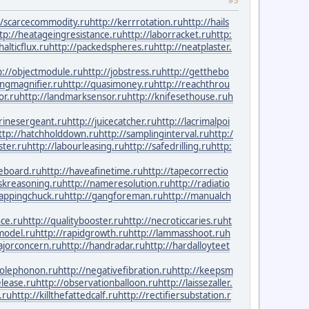
#3
//scarcecommodity.ru
http://kerrrotation.ru
http://hails
tp://heatageingresistance.ru
http://laborracket.ru
http:
alticflux.ru
http://packedspheres.ru
http://neatplaster.
p://objectmodule.ru
http://jobstress.ru
http://getthebo
ingmagnifier.ru
http://quasimoney.ru
http://reachthrou
or.ru
http://landmarksensor.ru
http://knifesethouse.ru
h
trinesergeant.ru
http://juicecatcher.ru
http://lacrimalpoi
ttp://hatchholddown.ru
http://samplinginterval.ru
http:/
ster.ru
http://labourleasing.ru
http://safedrilling.ru
http:
geboard.ru
http://haveafinetime.ru
http://tapecorrectio
askreasoning.ru
http://nameresolution.ru
http://radiatio
tappingchuck.ru
http://gangforeman.ru
http://manualch
ce.ru
http://qualitybooster.ru
http://necroticcaries.ru
ht
model.ru
http://rapidgrowth.ru
http://lammasshoot.ru
h
ajorconcern.ru
http://handradar.ru
http://hardalloyteet
polephonon.ru
http://negativefibration.ru
http://keepsm
elease.ru
http://observationballoon.ru
http://laissezaller.
.ru
http://killthefattedcalf.ru
http://rectifiersubstation.r