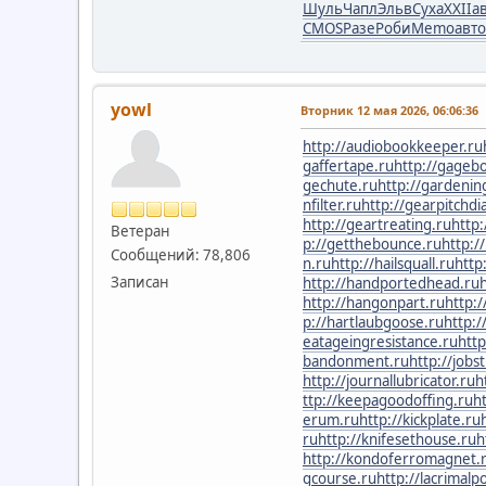
Шуль
Чапл
Эльв
Суха
XXII
а
CMOS
Разе
Роби
Memo
авто
yowl
Вторник 12 мая 2026, 06:06:36
http://audiobookkeeper.ru
gaffertape.ru
http://gageb
gechute.ru
http://gardenin
nfilter.ru
http://gearpitchdi
http://geartreating.ru
http:
Ветеран
p://getthebounce.ru
http:/
Сообщений: 78,806
n.ru
http://hailsquall.ru
http
Записан
http://handportedhead.ru
http://hangonpart.ru
http:
p://hartlaubgoose.ru
http:
eatageingresistance.ru
http
bandonment.ru
http://jobs
http://journallubricator.ru
h
ttp://keepagoodoffing.ru
h
erum.ru
http://kickplate.ru
ru
http://knifesethouse.ru
h
http://kondoferromagnet.
gcourse.ru
http://lacrimalp