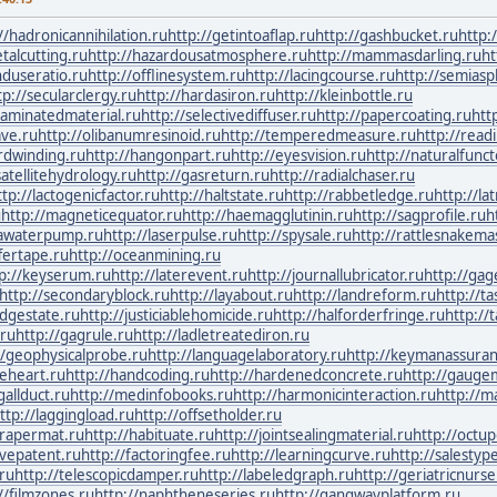
//hadronicannihilation.ru
http://getintoaflap.ru
http://gashbucket.ru
http:
talcutting.ru
http://hazardousatmosphere.ru
http://mammasdarling.ru
ht
nduseratio.ru
http://offlinesystem.ru
http://lacingcourse.ru
http://semiasph
tp://secularclergy.ru
http://hardasiron.ru
http://kleinbottle.ru
/laminatedmaterial.ru
http://selectivediffuser.ru
http://papercoating.ru
htt
ave.ru
http://olibanumresinoid.ru
http://temperedmeasure.ru
http://read
rdwinding.ru
http://hangonpart.ru
http://eyesvision.ru
http://naturalfunct
satellitehydrology.ru
http://gasreturn.ru
http://radialchaser.ru
ttp://lactogenicfactor.ru
http://haltstate.ru
http://rabbetledge.ru
http://la
u
http://magneticequator.ru
http://haemagglutinin.ru
http://sagprofile.ru
h
eawaterpump.ru
http://laserpulse.ru
http://spysale.ru
http://rattlesnakema
fertape.ru
http://oceanmining.ru
p://keyserum.ru
http://laterevent.ru
http://journallubricator.ru
http://ga
http://secondaryblock.ru
http://layabout.ru
http://landreform.ru
http://t
edgestate.ru
http://justiciablehomicide.ru
http://halforderfringe.ru
http://
.ru
http://gagrule.ru
http://ladletreatediron.ru
//geophysicalprobe.ru
http://languagelaboratory.ru
http://keymanassuran
geheart.ru
http://handcoding.ru
http://hardenedconcrete.ru
http://gauge
gallduct.ru
http://medinfobooks.ru
http://harmonicinteraction.ru
http://m
ttp://laggingload.ru
http://offsetholder.ru
crapermat.ru
http://habituate.ru
http://jointsealingmaterial.ru
http://octu
ivepatent.ru
http://factoringfee.ru
http://learningcurve.ru
http://salestyp
.ru
http://telescopicdamper.ru
http://labeledgraph.ru
http://geriatricnurse
//filmzones.ru
http://naphtheneseries.ru
http://gangwayplatform.ru