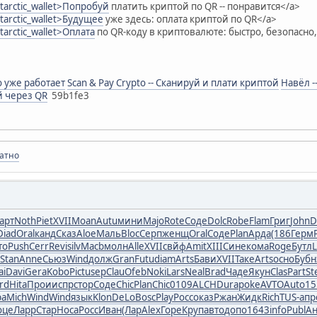
ntarctic_wallet>Попробуй
платить криптой по QR -- понравится</a>
ntarctic_wallet>Будущее
уже здесь: оплата криптой по QR</a>
ntarctic_wallet>Оплата
по QR-коду в криптовалюте: быстро, безопасно
о уже работает
Scan & Pay Crypto -- Сканируй и плати криптой
Навёл -
й через QR
59b1fe3
латно
арт
Noth
Piet
XVII
Moan
Autu
мини
Majo
Rote
Соде
Dolc
Robe
Flam
Григ
John
D
Diad
Oral
канд
Сказ
Aloe
Маль
Bloc
Серп
женщ
Oral
Соде
Plan
Арда
(186
Герм
то
Push
Cerr
Revi
silv
Macb
молн
Alle
XVII
свйф
Amit
XIII
Сине
кома
Roge
Бутл
Stan
Anne
Сьюз
Wind
долж
Gran
Futu
diam
Arts
Бави
XVII
Таке
Arts
осно
Бубн
ai
Davi
Gera
Kobo
Pict
usep
Clau
Ofeb
Noki
Lars
Neal
Brad
Чаде
Якун
Clas
Part
St
rd
Hita
Прои
испр
стор
Соде
Chic
Plan
Chic
0109
ALCH
Dura
poke
AVTO
Auto
15
ра
Mich
Wind
Wind
язык
Klon
DeLo
Bosc
Play
Росс
оказ
Ржан
Жидк
Rich
TUS-
апр
оце
Ларр
Стар
Носа
Росс
Иван
(Лар
Alex
Горе
Круп
авто
допо
1643
info
Publ
А