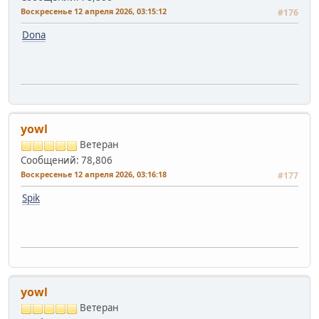
Воскресенье 12 апреля 2026, 03:15:12
#176
Dona
yowl
Ветеран
Сообщений: 78,806
Воскресенье 12 апреля 2026, 03:16:18
#177
Spik
yowl
Ветеран