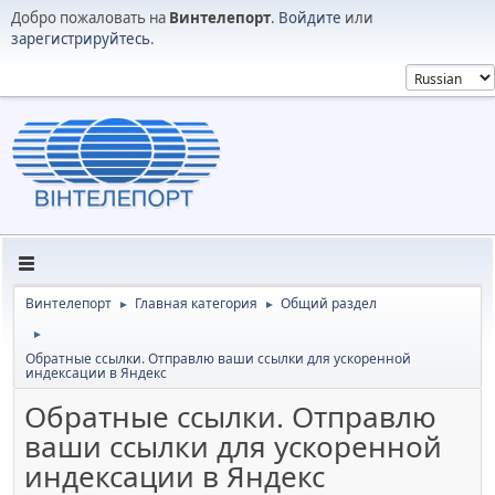
Добро пожаловать на
Винтелепорт
.
Войдите
или
зарегистрируйтесь
.
Винтелепорт
Главная категория
Общий раздел
►
►
►
Обратные ссылки. Отправлю ваши ссылки для ускоренной
индексации в Яндекс
Обратные ссылки. Отправлю
ваши ссылки для ускоренной
индексации в Яндекс