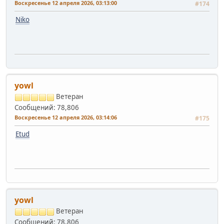
Воскресенье 12 апреля 2026, 03:13:00
#174
Niko
yowl
Ветеран
Сообщений: 78,806
Воскресенье 12 апреля 2026, 03:14:06
#175
Etud
yowl
Ветеран
Сообщений: 78,806