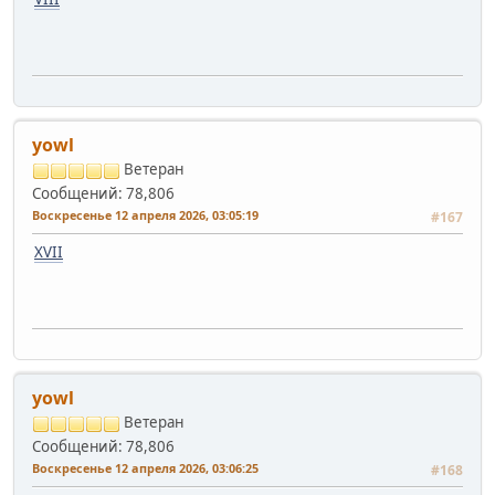
yowl
Ветеран
Сообщений: 78,806
Воскресенье 12 апреля 2026, 03:05:19
#167
XVII
yowl
Ветеран
Сообщений: 78,806
Воскресенье 12 апреля 2026, 03:06:25
#168