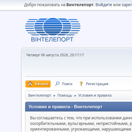
Добро пожаловать на
Винтелепорт
.
Войдите
или
заре
Четверг 06 августа 2026, 20:17:17
Начало
Поиск
Регистрация
Винтелепорт
Помощь
Условия и правила
►
►
Условия и правила - Винтелепорт
Вы соглашаетесь с тем, что при использовании да
оскорбительными, вульгарными, непристойными, р
ориентированными, угрожающими, нарушающими та