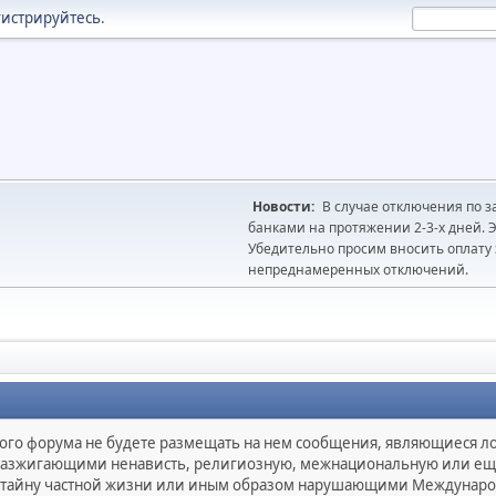
гистрируйтесь
.
Новости:
В случае отключения по з
банками на протяжении 2-3-х дней. Э
Убедительно просим вносить оплату з
непреднамеренных отключений.
нного форума не будете размещать на нем сообщения, являющиеся 
азжигающими ненависть, религиозную, межнациональную или ещё 
йну частной жизни или иным образом нарушающими Международно