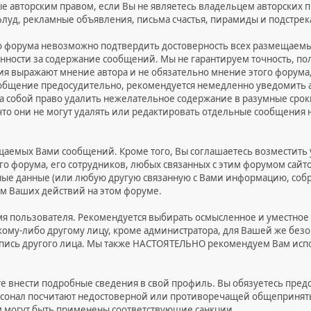
 авторским правом, если Вы не являетесь владельцем авторских пр
 флуд, рекламные объявления, письма счастья, пирамиды и подстре
го форума невозможно подтвердить достоверность всех размещаемы
венности за содержание сообщений. Мы не гарантируем точность, п
 выражают мнение автора и не обязательно мнение этого форума,
сообщение предосудительно, рекомендуется немедленно уведомить 
а собой право удалить нежелательное содержание в разумные сроки
что они не могут удалять или редактировать отдельные сообщения 
щаемых Вами сообщений. Кроме того, Вы соглашаетесь возместит
ого форума, его сотрудников, любых связанных с этим форумом сай
чные данные (или любую другую связанную с Вами информацию, соб
ом Ваших действий на этом форуме.
мя пользователя. Рекомендуется выбирать осмысленное и уместное 
кому-либо другому лицу, кроме администратора, для Вашей же безо
апись другого лица. Мы также НАСТОЯТЕЛЬНО рекомендуем Вам исп
те внести подробные сведения в свой профиль. Вы обязуетесь пре
рсонал посчитают недостоверной или противоречащей общеприняты
м могут быть применены соответствующие санкции.