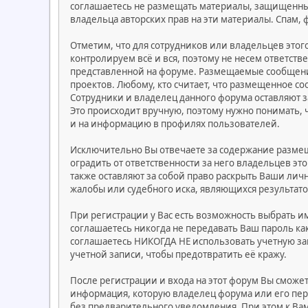
соглашаетесь не размещать материалы, защищенные
владельца авторских прав на эти материалы. Спам,
Отметим, что для сотрудников или владельцев это
контролируем всё и вся, поэтому не несем ответст
представленной на форуме. Размещаемые сообщения
проектов. Любому, кто считает, что размещенное 
Сотрудники и владелец данного форума оставляют з
Это происходит вручную, поэтому нужно понимать, 
и на информацию в профилях пользователей.
Исключительно Вы отвечаете за содержание разме
оградить от ответственности за него владельцев эт
также оставляют за собой право раскрыть Ваши ли
жалобы или судебного иска, являющихся результат
При регистрации у Вас есть возможность выбрать и
соглашаетесь никогда не передавать Ваш пароль ка
соглашаетесь НИКОГДА НЕ использовать учетную з
учетной записи, чтобы предотвратить её кражу.
После регистрации и входа на этот форум Вы сможе
информация, которую владелец форума или его пе
без предварительного уведомления. При этом к Ва