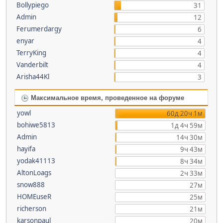
Bollypiego
31
Admin
12
Ferumerdargy
6
enyar
4
TerryKing
4
Vanderbilt
4
Arisha44Kl
3
Максимальное время, проведенное на форуме
yowl
60д 20ч 1м
bohiwe5813
1д 4ч 59м
Admin
14ч 30м
hayifa
9ч 43м
yodak41113
8ч 34м
AltonLoags
2ч 33м
snow888
27м
HOMEuseR
25м
richerson
21м
karsonpaul
20м