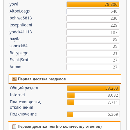
yowl
78,806
AltonLoags
540
bohiwe5813
230
JosephReeni
229
yodak41113
107
hayifa
99
sonnick84
39
Bollypiego
31
FrankJScott
27
Admin
27
Первая десятка разделов
Общий раздел
58,283
Internet
8,082
Платежи, долги,
7,711
отключения
Подключение
6,369
Первая десятка тем (по количеству ответов)