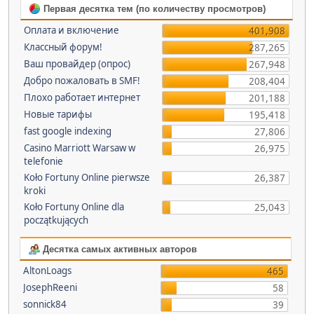
Первая десятка тем (по количеству просмотров)
Оплата и включение
401,908
Классный форум!
287,265
Ваш провайдер (опрос)
267,948
Добро пожаловать в SMF!
208,404
Плохо работает интернет
201,188
Новые тарифы
195,418
fast google indexing
27,806
Casino Marriott Warsaw w
26,975
telefonie
Koło Fortuny Online pierwsze
26,387
kroki
Koło Fortuny Online dla
25,043
początkujących
Десятка самых активных авторов
AltonLoags
465
JosephReeni
58
sonnick84
39