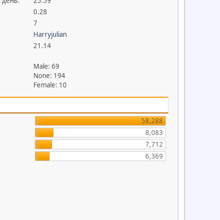
 день:
25.59
0.28
7
Harryjulian
21.14
Male: 69
None: 194
Female: 10
58,288
8,083
7,712
6,369