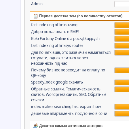
Admin
Первая десятка тем (по количеству ответов)
fast indexing of links using
Добро пожаловать в SMF!
Koło Fortuny Online dla początkujących
fast indexing of linksys router
Для початківців, хто зазвичай намагається
готувати, однак злиться через
неохайність під час
Почему бизнес переходит на оплату по
QR-коду
SpeedyIndex google скачать
Обратные ссылки. Тематическая сеть
сайтов. Wordpress сайты. SEO. Обратные
ссылки
index makes searching fast explain how
дешевые апартаменты посуточно в сочи
Десятка самых активных авторов