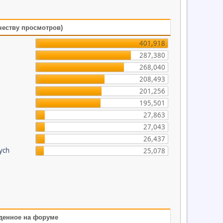
честву просмотров)
401,918
287,380
268,040
208,493
201,256
195,501
27,863
27,043
26,437
cych
25,078
денное на форуме