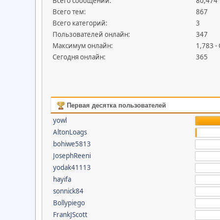
Всего сообщений:
80,474
Всего тем:
867
Всего категорий:
3
Пользователей онлайн:
347
Максимум онлайн:
1,783 -
Сегодня онлайн:
365
Первая десятка пользователей
yowl
AltonLoags
bohiwe5813
JosephReeni
yodak41113
hayifa
sonnick84
Bollypiego
FrankJScott