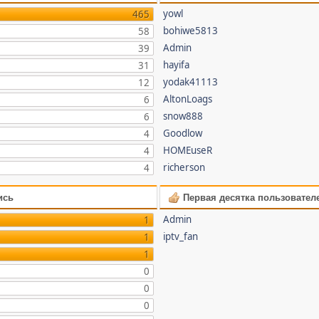
yowl
465
bohiwe5813
58
Admin
39
hayifa
31
yodak41113
12
AltonLoags
6
snow888
6
Goodlow
4
HOMEuseR
4
richerson
4
ись
Первая десятка пользовател
Admin
1
iptv_fan
1
1
0
0
0