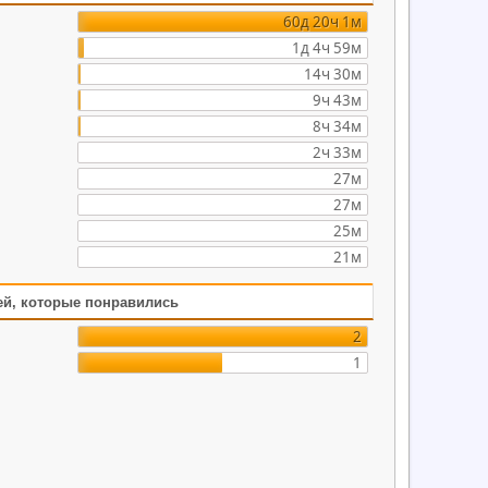
60д 20ч 1м
1д 4ч 59м
14ч 30м
9ч 43м
8ч 34м
2ч 33м
27м
27м
25м
21м
ей, которые понравились
2
1