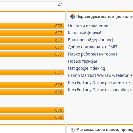
27
Первая десятка тем (по коли
Оплата и включение
678
Классный форум!
677
Ваш провайдер (опрос)
677
Добро пожаловать в SMF!
677
Плохо работает интернет
677
Новые тарифы
fast google indexing
677
Casino Marriott Warsaw w telefonie
Koło Fortuny Online pierwsze kroki
676
Koło Fortuny Online dla początkują
676
676
676
Максимальное время, прове