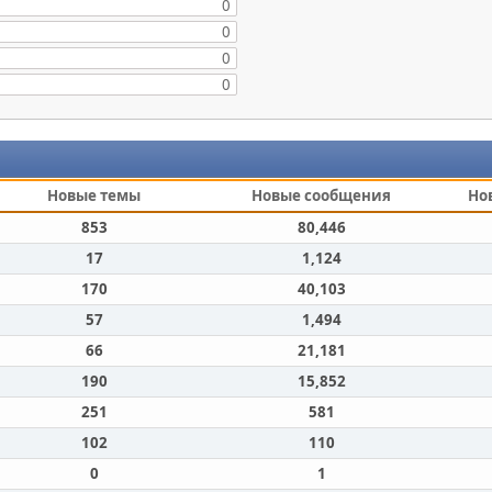
0
0
0
0
Новые темы
Новые сообщения
Но
853
80,446
17
1,124
170
40,103
57
1,494
66
21,181
190
15,852
251
581
102
110
0
1