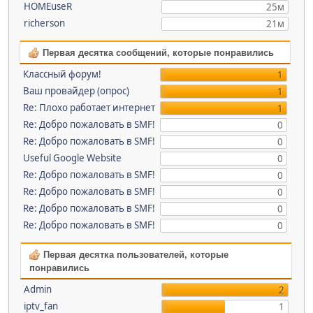
HOMEuseR
25м
richerson
21м
Первая десятка сообщений, которые понравились
Классный форум!
1
Ваш провайдер (опрос)
1
Re: Плохо работает интернет
1
Re: Добро пожаловать в SMF!
0
Re: Добро пожаловать в SMF!
0
Useful Google Website
0
Re: Добро пожаловать в SMF!
0
Re: Добро пожаловать в SMF!
0
Re: Добро пожаловать в SMF!
0
Re: Добро пожаловать в SMF!
0
Первая десятка пользователей, которые
понравились
Admin
2
iptv_fan
1