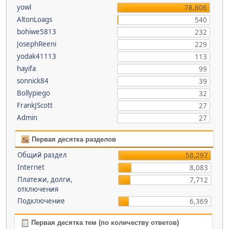
yowl
78,806
AltonLoags
540
bohiwe5813
232
JosephReeni
229
yodak41113
113
hayifa
99
sonnick84
39
Bollypiego
32
FrankJScott
27
Admin
27
Первая десятка разделов
Общий раздел
58,297
Internet
8,083
Платежи, долги,
7,712
отключения
Подключение
6,369
Первая десятка тем (по количеству ответов)