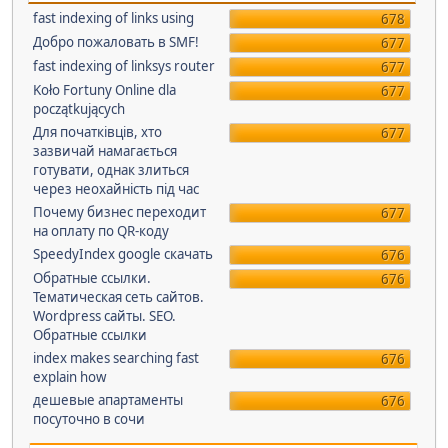
fast indexing of links using
678
Добро пожаловать в SMF!
677
fast indexing of linksys router
677
Koło Fortuny Online dla
677
początkujących
Для початківців, хто
677
зазвичай намагається
готувати, однак злиться
через неохайність під час
Почему бизнес переходит
677
на оплату по QR-коду
SpeedyIndex google скачать
676
Обратные ссылки.
676
Тематическая сеть сайтов.
Wordpress сайты. SEO.
Обратные ссылки
index makes searching fast
676
explain how
дешевые апартаменты
676
посуточно в сочи