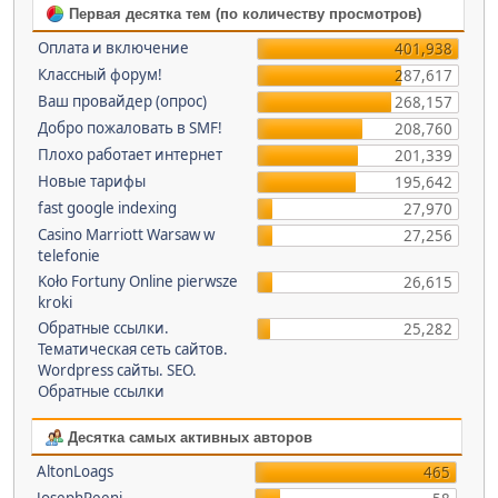
Первая десятка тем (по количеству просмотров)
Оплата и включение
401,938
Классный форум!
287,617
Ваш провайдер (опрос)
268,157
Добро пожаловать в SMF!
208,760
Плохо работает интернет
201,339
Новые тарифы
195,642
fast google indexing
27,970
Casino Marriott Warsaw w
27,256
telefonie
Koło Fortuny Online pierwsze
26,615
kroki
Обратные ссылки.
25,282
Тематическая сеть сайтов.
Wordpress сайты. SEO.
Обратные ссылки
Десятка самых активных авторов
AltonLoags
465
JosephReeni