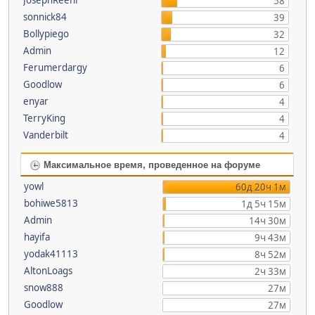
58
sonnick84
39
Bollypiego
32
Admin
12
Ferumerdargy
6
Goodlow
6
enyar
4
TerryKing
4
Vanderbilt
4
Максимальное время, проведенное на форуме
yowl
60д 20ч 1м
bohiwe5813
1д 5ч 15м
Admin
14ч 30м
hayifa
9ч 43м
yodak41113
8ч 52м
AltonLoags
2ч 33м
snow888
27м
Goodlow
27м