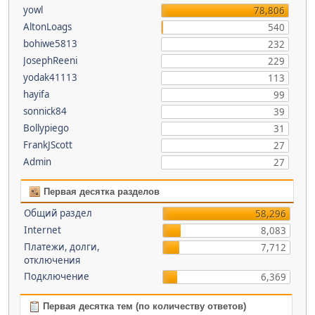
yowl
78,806
AltonLoags
540
bohiwe5813
232
JosephReeni
229
yodak41113
113
hayifa
99
sonnick84
39
Bollypiego
31
FrankJScott
27
Admin
27
Первая десятка разделов
Общий раздел
58,296
Internet
8,083
Платежи, долги,
7,712
отключения
Подключение
6,369
Первая десятка тем (по количеству ответов)