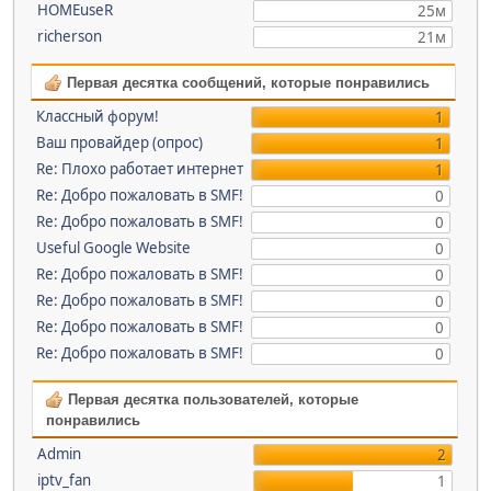
HOMEuseR
25м
richerson
21м
Первая десятка сообщений, которые понравились
Классный форум!
1
Ваш провайдер (опрос)
1
Re: Плохо работает интернет
1
Re: Добро пожаловать в SMF!
0
Re: Добро пожаловать в SMF!
0
Useful Google Website
0
Re: Добро пожаловать в SMF!
0
Re: Добро пожаловать в SMF!
0
Re: Добро пожаловать в SMF!
0
Re: Добро пожаловать в SMF!
0
Первая десятка пользователей, которые
понравились
Admin
2
iptv_fan
1