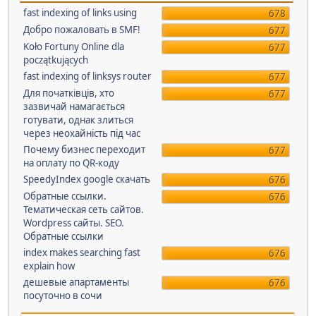
fast indexing of links using
678
Добро пожаловать в SMF!
677
Koło Fortuny Online dla
677
początkujących
fast indexing of linksys router
677
Для початківців, хто
677
зазвичай намагається
готувати, однак злиться
через неохайність під час
Почему бизнес переходит
677
на оплату по QR-коду
SpeedyIndex google скачать
676
Обратные ссылки.
676
Тематическая сеть сайтов.
Wordpress сайты. SEO.
Обратные ссылки
index makes searching fast
676
explain how
дешевые апартаменты
676
посуточно в сочи