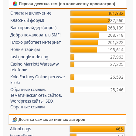
Первая десятка тем (по количеству просмотров)
Оплата и включение
401,932
Классный форум!
287,560
Ваш провайдер (опрос)
268,139
Добро пожаловать в SMF!
208,718
Плохо работает интернет
201,322
Новые тарифы
195,614
fast google indexing
27,963
Casino Marriott Warsaw w
27,225
telefonie
Koło Fortuny Online pierwsze
26,592
kroki
Обратные ссылки.
25,246
Тематическая сеть сайтов.
Wordpress сайты. SEO.
Обратные ссылки
Десятка самых активных авторов
AltonLoags
465
JosephReeni