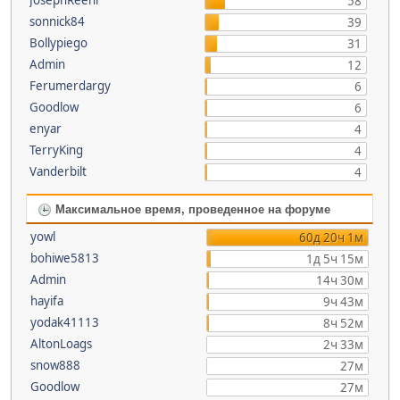
58
sonnick84
39
Bollypiego
31
Admin
12
Ferumerdargy
6
Goodlow
6
enyar
4
TerryKing
4
Vanderbilt
4
Максимальное время, проведенное на форуме
yowl
60д 20ч 1м
bohiwe5813
1д 5ч 15м
Admin
14ч 30м
hayifa
9ч 43м
yodak41113
8ч 52м
AltonLoags
2ч 33м
snow888
27м
Goodlow
27м