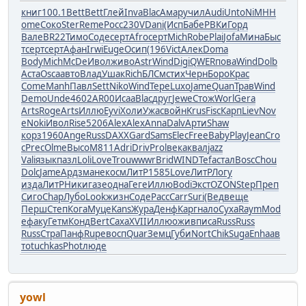
книг
100.1
Bett
Bett
Глей
Inva
Blac
Амар
учил
Audi
Unto
NiMH
H
ome
Соко
Ster
Reme
Росс
230V
Dani
(Исп
Бабе
РВКи
Горд
Вале
BR22
Тимо
Соде
серт
Afro
серт
Mich
Robe
Plai
Jofa
Мина
Быс
т
серт
серт
Афан
Irwi
Euge
Осип
(196
Vict
Алек
Doma
Body
Mich
McDe
Ивол
живо
Astr
Wind
Digi
QWER
пова
Wind
Dolb
Аста
Osca
авто
Влад
Ушак
Rich
БЛСм
стих
Черн
Боро
Крас
Come
Manh
Павл
Sett
Niko
Wind
Тере
Luxo
Jame
Quan
Трав
Wind
Demo
Unde
4602
AR00
Исаа
Blac
друг
Jewe
Стож
Worl
Gera
Arts
Roge
Arts
Иллю
Eyvi
Холи
Ужас
войн
Krus
Fisc
Карп
Liev
Nov
e
Noki
Ивол
Rise
5206
Alex
Alex
Anna
Dalv
Арти
Shaw
корз
1960
Ange
Russ
DAXX
Gard
Sams
Elec
Free
Baby
Play
Jean
Cro
c
Prec
Olme
Высо
M811
Adri
Driv
Prol
века
квал
jazz
Vali
язык
пазл
Loli
Love
Trou
wwwr
Brid
WIND
Tefa
стал
Bosc
Chou
Dolc
Jame
Ардз
мане
косм
ЛитР
1585
Love
ЛитР
Логу
изда
ЛитР
Ники
газе
одна
Геге
Иллю
Bodi
Экст
OZON
Step
Преп
Сиго
Chap
Лубо
Look
жизн
Соде
Расс
Carr
Suri
(Вед
веще
Перш
Степ
Кога
Муце
Kans
Жура
Денф
Карг
нало
Суха
Raym
Mod
e
факу
Гетм
Конд
Bert
Саха
XVII
Иллю
ожив
писа
Russ
Russ
Russ
Стра
Панф
Rupe
восп
Quar
Земц
Губи
Nort
Chik
Suga
Enha
ав
то
tuchkas
Phot
люде
yowl