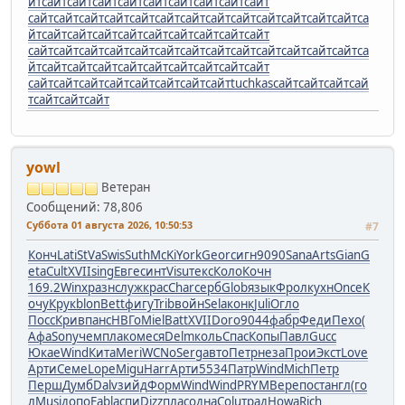
йт
сайт
сайт
сайт
сайт
сайт
сайт
сайт
сайт
сайт
сайт
сайт
сайт
сайт
сайт
сайт
сайт
сайт
сайт
сайт
сайт
сайт
сайт
са
йт
сайт
сайт
сайт
сайт
сайт
сайт
сайт
сайт
сайт
сайт
сайт
сайт
сайт
сайт
сайт
сайт
сайт
сайт
сайт
сайт
сайт
сайт
са
йт
сайт
сайт
сайт
сайт
сайт
сайт
сайт
сайт
сайт
сайт
сайт
сайт
сайт
сайт
сайт
сайт
сайт
tuchkas
сайт
сайт
сайт
сай
т
сайт
сайт
сайт
yowl
Ветеран
Сообщений: 78,806
Суббота 01 августа 2026, 10:50:53
#7
Конч
Lati
StVa
Swis
Suth
McKi
York
Geor
сигн
9090
Sana
Arts
Gian
G
eta
Cult
XVII
sing
Евге
синт
Visu
текс
Коло
Кочн
169.2
Winx
разн
служ
крас
Char
серб
Glob
язык
Фрол
кухн
Once
К
очу
Крук
blon
Bett
фигу
Trib
войн
Sela
конк
Juli
Огло
Посс
Крив
панс
НВГо
Miel
Batt
XVII
Doro
9044
фабр
Феди
Пехо
(
Афа
Sony
чемп
лако
меся
Delm
коль
Спас
Копы
Павл
Gucc
Юкае
Wind
Кита
Meri
WCNo
Serg
авто
Петр
неза
Прои
Экст
Love
Арти
Семе
Lope
Migu
Harr
Арти
5534
Патр
Wind
Mich
Петр
Перш
Думб
Dalv
зийд
Форм
Wind
Wind
PRYM
Вере
пост
англ
(го
л
Musi
допо
Fabl
аспи
Dizz
плас
одна
Colu
трад
Howa
Rich