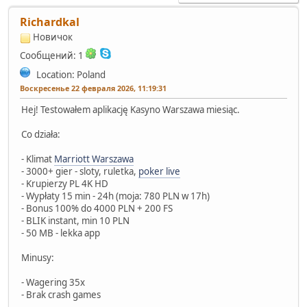
Richardkal
Новичок
Сообщений: 1
Location: Poland
Воскресенье 22 февраля 2026, 11:19:31
Hej! Testowałem aplikację Kasyno Warszawa miesiąc.
Co działa:
- Klimat
Marriott Warszawa
- 3000+ gier - sloty, ruletka,
poker live
- Krupierzy PL 4K HD
- Wypłaty 15 min - 24h (moja: 780 PLN w 17h)
- Bonus 100% do 4000 PLN + 200 FS
- BLIK instant, min 10 PLN
- 50 MB - lekka app
Minusy:
- Wagering 35x
- Brak crash games