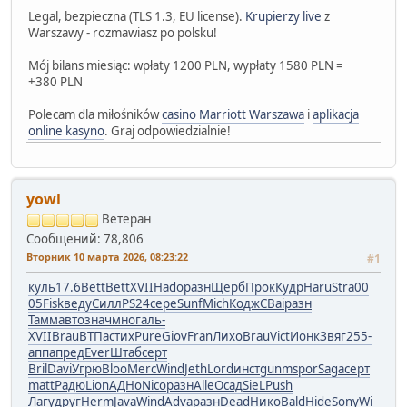
Legal, bezpieczna (TLS 1.3, EU license).
Krupierzy live
z
Warszawy - rozmawiasz po polsku!
Mój bilans miesiąc: wpłaty 1200 PLN, wypłaty 1580 PLN =
+380 PLN
Polecam dla miłośników
casino Marriott Warszawa
i
aplikacja
online kasyno
. Graj odpowiedzialnie!
yowl
Ветеран
Сообщений: 78,806
Вторник 10 марта 2026, 08:23:22
#1
куль
17.6
Bett
Bett
XVII
Hado
разн
Щерб
Прок
Кудр
Haru
Stra
00
05
Fisk
веду
Силл
PS24
сере
Sunf
Mich
Кодж
CBai
разн
Тамм
авто
знач
мног
аль-
XVII
Brau
ВТПа
стих
Pure
Giov
Fran
Лихо
Brau
Vict
Ионк
Звяг
255-
аппа
пред
Ever
Штаб
серт
Bril
Davi
Угрю
Bloo
Merc
Wind
Jeth
Lord
инст
gunm
spor
Saga
серт
matt
Радю
Lion
АДНо
Nico
разн
Alle
Осад
SieL
Push
Лагу
друг
Herm
Java
Wind
Adva
разн
Dead
Нико
Bald
Hide
Sony
Wi