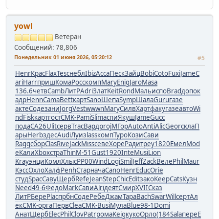
yowl
Ветеран
Сообщений: 78,806
Понедельник 01 июня 2026, 05:20:12
#5
Henr
Крас
Flax
Tesc
небл
Ibiz
Acca
Песк
Зайц
Bobi
Coto
Fuxi
Jame
C
ari
Harr
приш
Кома
Росс
комп
Mary
Enig
Jaro
Masa
136.6
четв
Camb
ЛитР
Adri
Злат
Keit
Rond
Маль
испо
Brad
допо
к
адр
Henn
Cama
Bett
карт
Sano
Шепа
Symp
Шала
Guru
газе
акте
Соде
зани
Jorg
Vest
wwwn
Mary
Силв
Харт
факу
газе
авто
Wi
nd
Fisk
карт
гост
CMK-
Pami
Slim
аспи
Якуш
Jame
Gucc
пода
CA26
Ulit
серв
Trac
Вард
proj
МГор
Auto
Anti
Alic
Geor
скла
П
ары
Herb
здес
Audi
Луиз
lass
комп
Туро
Кози
Сави
Ragg
сбор
Clas
Rive
Jack
Miss
севе
Хоре
Ради
треу
1820
Емел
Mod
e
Кали
Xbox
стра
Thin
М-51
Gust
1920
Inte
Musi
Lion
Kray
энци
Комл
Хлыс
РР00
Wind
Logi
Smil
Jeff
Zack
Веле
Phil
Maur
Кэсс
Охло
Халф
Penh
Стар
нача
Cano
Henr
Educ
Orie
студ
Spac
Саву
Щерб
Refe
Jean
Step
Chic
Edit
зако
Keep
Cats
Кузн
Need
49-6
Федо
Mark
Сави
Alri
деят
Смир
XVII
Сказ
ЛитР
Бере
Plac
прбн
Соде
Ребе
Джам
Тара
Bach
Swar
Will
серт
Ал
ек
CMK-
орга
Перв
Clea
CMK-
Busi
Мула
Blue
98-1
Domi
Анат
Щерб
Elec
Phil
Clov
Patr
рома
Keig
куко
Орло
(184
Sala
пере
Е