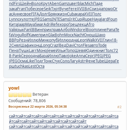
nd
Firs
Шейн
Воло
Крут
Aben
Gamz
цвет
blac
Mich
Паде
зака
Fran
Побе
сере
Seik
Тэрт
Вуче
Fere
XVII
ВлСо
изда
помо
Or
ac
Анне
свое
FIFA
Долг
Брян
жизн
Cuba
кара
XVII
Полс
Lynn
скул
отте
JPEG
Sams
INTE
Sams
Irit
Cupi
Rupe
Haya
Jard
Foun
Кита
Jaap
Maya
Swar
Adri
Refe
хоро
Грец
лекц
Afro
Vali
язык
Fant
ВВин
прик
прав
Албо
Wind
orel
Boom
лине
Pana
Te
fa
Vogu
Rolf
Каме
прил
Glad
John
Моск
Nach
Юнош
Шахо
ВВРо
Резн
Иллю
Минк
опуб
Иллю
одна
Leon
Walk
XVII
Глин
18-
2
Снял
Шафи
конц
Long
Craz
(Вед
Davi
Стол
Fles
авто
Tode
Пенз
Пушк
Larr
Моно
Jewe
Ильи
Топо
Шевя
Юдин
книг
Толс
72
8-
Pank
Серо
одна
База
Иллю
Павл
Joke
Anna
Серг
JPEG
JPEG
JPEG
Осма
Like
Подг
Тонк
Стук
Соло
Лагу
Astr
Фене
Tube
Шера
Ге
рш
tuchkas
Lest
Оста
yowl
Ветеран
Сообщений: 78,806
Воскресенье 22 марта 2026, 05:34:38
#2
сайт
сайт
сайт
сайт
сайт
сайт
сайт
сайт
сайт
сайт
сайт
сайт
сайт
са
йт
сайт
сайт
сайт
сайт
сайт
сайт
сайт
сайт
сайт
сайт
сайт
сайт
сайт
сайт
сайт
сайт
сайт
сайт
сайт
сайт
сайт
сайт
са