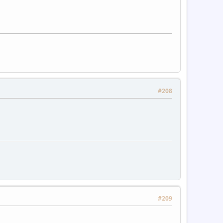
#208
#209