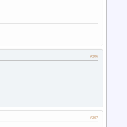
#206
#207