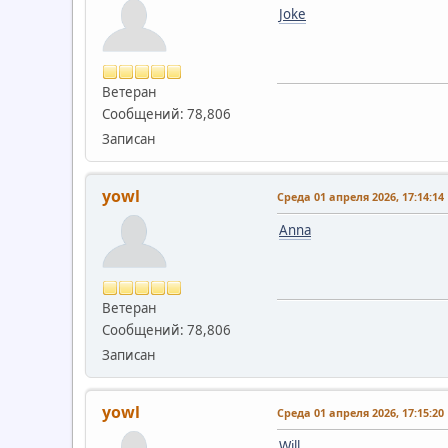
Joke
Ветеран
Сообщений: 78,806
Записан
yowl
Среда 01 апреля 2026, 17:14:14
Anna
Ветеран
Сообщений: 78,806
Записан
yowl
Среда 01 апреля 2026, 17:15:20
Will