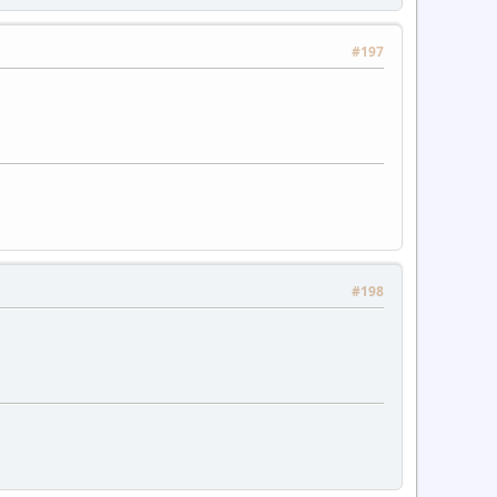
#197
#198