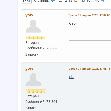
1
...
12
13
15
16
...
46
Страницы
ВНИЗ
14
yowl
Среда 01 апреля 2026, 17:02:09
Geor
Ветеран
Сообщений: 78,806
Записан
yowl
Среда 01 апреля 2026, 17:03:15
Elvi
Ветеран
Сообщений: 78,806
Записан