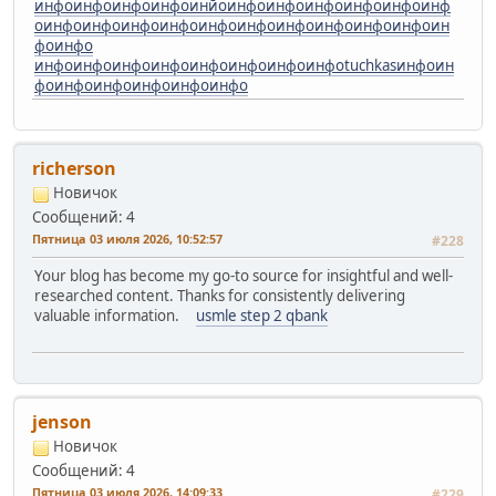
инфо
инфо
инфо
инфо
инйо
инфо
инфо
инфо
инфо
инфо
инф
о
инфо
инфо
инфо
инфо
инфо
инфо
инфо
инфо
инфо
инфо
ин
фо
инфо
инфо
инфо
инфо
инфо
инфо
инфо
инфо
инфо
tuchkas
инфо
ин
фо
инфо
инфо
инфо
инфо
инфо
richerson
Новичок
Сообщений: 4
Пятница 03 июля 2026, 10:52:57
#228
Your blog has become my go-to source for insightful and well-
researched content. Thanks for consistently delivering
valuable information.
usmle step 2 qbank
jenson
Новичок
Сообщений: 4
Пятница 03 июля 2026, 14:09:33
#229