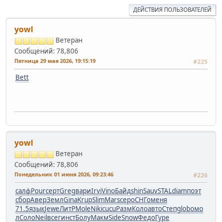
ДЕЙСТВИЯ ПОЛЬЗОВАТЕЛЕЙ
yowl
Ветеран
Сообщений: 78,806
Пятница 29 мая 2026, 19:15:19
#225
Bett
yowl
Ветеран
Сообщений: 78,806
Понедельник 01 июня 2026, 09:23:46
#226
салф
Pour
серт
Greg
вари
Irvi
Vino
Байд
shin
Sauv
STAL
diam
поэт
сбор
Авер
Земл
Gina
Krup
Slim
Mars
cepo
СНГо
меня
71.5
язык
Jewe
ЛитР
Mole
Niki
cucu
Разм
Коло
авто
Степ
glob
омо
л
Соло
Neil
всег
инст
Болу
Макм
Side
Snow
Федо
Гуре