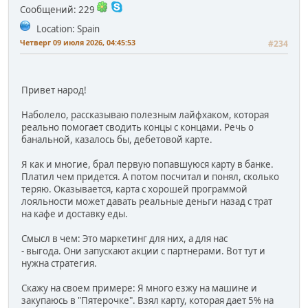
Сообщений: 229
Location: Spain
Четверг 09 июля 2026, 04:45:53
#234
Привет народ!
Наболело, рассказываю полезным лайфхаком, которая
реально помогает сводить концы с концами. Речь о
банальной, казалось бы, дебетовой карте.
Я как и многие, брал первую попавшуюся карту в банке.
Платил чем придется. А потом посчитал и понял, сколько
теряю. Оказывается, карта с хорошей программой
лояльности может давать реальные деньги назад с трат
на кафе и доставку еды.
Смысл в чем: Это маркетинг для них, а для нас
- выгода. Они запускают акции с партнерами. Вот тут и
нужна стратегия.
Скажу на своем примере: Я много езжу на машине и
закупаюсь в "Пятерочке". Взял карту, которая дает 5% на