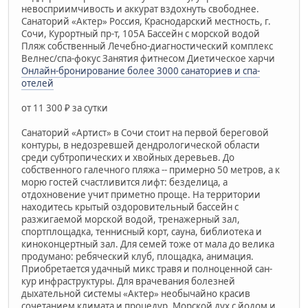
невосприимчивость и аккурат вздохнуть свободнее.
Санаторий «Актер» Россия, Краснодарский местность, г.
Сочи, Курортный пр-т, 105А Бассейн с морской водой
Пляж собственный Лечебно-диагностический комплекс
Велнес/спа-фокус Занятия фитнесом Диетическое харчи
Онлайн-бронирование более 3000 санаториев и спа-
отелей
от 11 300 ₽ за сутки
Санаторий «Артист» в Сочи стоит на первой береговой
контуры, в недозревшей дендрологической области
среди субтропических и хвойных деревьев. До
собственного галечного пляжа -- примерно 50 метров, а к
морю гостей счастливится лифт: безделица, а
отдохновение учит приметно проще. На территории
находитесь крытый оздоровительный бассейн с
разжигаемой морской водой, тренажерный зал,
спортплощадка, теннисный корт, сауна, библиотека и
киноконцертный зал. Для семей тоже от мала до велика
продумано: ребяческий клуб, площадка, анимация.
Приобретается удачный микс травя и полноценной сан-
кур инфраструктуры. Для врачевания болезней
дыхательной системы «Актер» необычайно красив
сочетанием климата и процедур. Морской дух с йодом и