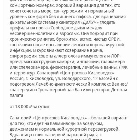
комфортных номерах. Хороший вариация для тех, кто
хочет сочетать море, сан-кур режим и нормальный
уровень комфорта без лишнего пафоса. Для врачевания
дыхательной системы у санатория «ДиЛУЧ» глодать
профильная прога «Свободное дыхание» для
несовершеннолетних и взрослых. Она подходит при
хронических ринитах, бронхитах, астме, частых ОРВИ,
состояниях после воспаление легких и коронавирусной
инфекции. В курс вникают созерцание врача,
спирография, советы аллерголога-иммунолога и ЛОР-
врача, массаж грудной каморки, ингаляции, галокамера
или спелеокамера, физиотерапия, лечебные ванны, ЛФК
и терренкур. Санаторий «Центросоюз-Кисловодск»
Россия, г. Кисловодск, ул. Володарского, 12 Бассейн с
подогревом Лечебно-диагностический комплекс Велнес/
спа-середина Тренажерный зал Бар или ресторан Детская
палата
от 18 000 ₽ за сутки
Санаторий «Центросоюз-Кисловодск» -- большой вариант
для тех, кто едет на Кавминводы за воздухом,
движением и нормальной курортной перезагрузкой.
Здравница стоит на первой парковой ряды, с