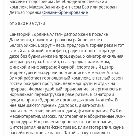
Бассейн с подогревом Лечебно-диагностический
комплекс Массаж Занятия фитнесом Бар или ресторан
Детская горенка
Онлайн-бронирование
от 6 880 ₽ за сутки
Санаторий «Долина Алтая» расположен в поселке
Даниловка, в тихом и травяном районе возле с
Белокурихой. Вокруг -- леса, предгорья, горная река и тот
самый алтайский атмосфера, ради которого сюда едут
даже без будильника на процедуры. У санатория сильная
инфраструктура: бассейн, спа-серёдка с хаммамом,
финской и инфракрасной сауной, спортивный центр,
терренкуры и экскурсии по живописным местам Алтая.
Зимой работает горнолыжный комплекс, в теплый сезон
гостей ожидают прогулки, веломаршруты и отдых на
природе. Формат удобный: врачевание, энергичность и
нормальная перезагрузка в разе ритме. В санатории
лущить прога «Здоровье органов дыхания 14 дней». В
нее вмещаются приемы докторов, диагностика,
бальнеолечение, лечебные дави, физиотерапия, ЛФК и
механотерапия, массаж, галотерапия и аборигенные ЛОР-
процедуры. Направление дополняют озонотерапия,
фитотерапия на алтайских травах, климатотерапия, сауна,
бассейн и пантовые ванны. Такой сан-кур комплект