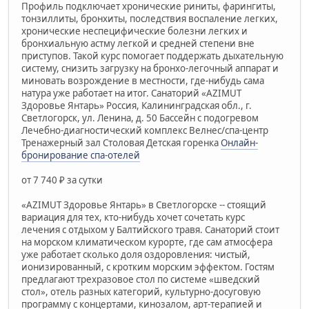
Профиль подключает хронические риниты, фарингиты,
тонзиллиты, бронхиты, последствия воспаление легких,
хронические неспецифические болезни легких и
бронхиальную астму легкой и средней степени вне
приступов. Такой курс помогает поддержать дыхательную
систему, снизить загрузку на бронхо-легочный аппарат и
миновать возрождение в местности, где-нибудь сама
натура уже работает на итог. Санаторий «AZIMUT
Здоровье Янтарь» Россия, Калининградская обл., г.
Светлогорск, ул. Ленина, д. 50 Бассейн с подогревом
Лечебно-диагностический комплекс Велнес/спа-центр
Тренажерный зал Столовая Детская горенка
Онлайн-
бронирование спа-отелей
от 7 740 ₽ за сутки
«AZIMUT Здоровье Янтарь» в Светлогорске -- стоящий
вариация для тех, кто-нибудь хочет сочетать курс
лечения с отдыхом у Балтийского травя. Санаторий стоит
на морском климатическом курорте, где сам атмосфера
уже работает сколько доля оздоровления: чистый,
ионизированный, с кротким морским эффектом. Гостям
предлагают трехразовое стол по системе «шведский
стол», отель разных категорий, культурно-досуговую
программу с концертами, кинозалом, арт-терапией и