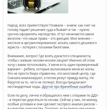
Народ, всех приветствую! Плавали -- знаем: как снег на
голову падает решение суда а бывает и так -- нужно
срочно оформлять наследство. И тут начинается самое
веселое: что наши права -- это фикция. Мое мнение --
жесткое и аргументированное: искать самого дешевого
юриста -- лотерея с плохими билетами.
Внимание, вопрос! Где взять рукастого специалиста,
чтобы с живым человеческим лицом? Именно об этом
хочу с вами потолковать. У меня есть один проверенный
вариант -- ребята, которые вытаскивали меня из жопы.
Это не просто бюро справочек, это мозговой центр, где
Сначала анализируют, а потом режут правду-матку, Не
берутся за то, чего не потянут, Всегда предлагают
нестандартные ходы.
Другое про Врачебные ошибки
Если по делу, лично я обращался к ним с спорами по ДДУ -
- и перестал дергаться по ночам. Сейчас у них, по-моему,
особые условия и они сделают экспресс-анализ рисков --
в качестве знакомства. Поэтому, если вчера уже нужно