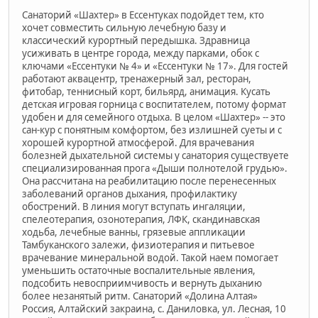
Санаторий «Шахтер» в Ессентуках подойдет тем, кто
хочет совместить сильную лечебную базу и
классический курортный передышка. Здравница
усиживать в центре города, между парками, обок с
ключами «Ессентуки № 4» и «Ессентуки № 17». Для гостей
работают аквацентр, тренажерный зал, ресторан,
фитобар, теннисный корт, бильярд, анимация. Кусать
детская игровая горница с воспитателем, потому формат
удобен и для семейного отдыха. В целом «Шахтер» -- это
сан-кур с понятным комфортом, без излишней суеты и с
хорошей курортной атмосферой. Для врачевания
болезней дыхательной системы у санатория существуете
специализированная прога «Дыши полнотелой грудью».
Она рассчитана на реабилитацию после перенесенных
заболеваний органов дыхания, профилактику
обострений. В линия могут вступать ингаляции,
спелеотерапия, озонотерапия, ЛФК, скандинавская
ходьба, лечебные ванны, грязевые аппликации
Тамбуканского залежи, физиотерапия и питьевое
врачевание минеральной водой. Такой наем помогает
уменьшить остаточные воспалительные явления,
подсобить невосприимчивость и вернуть дыханию
более незанятый ритм. Санаторий «Долина Алтая»
Россия, Алтайский закраина, с. Даниловка, ул. Лесная, 10