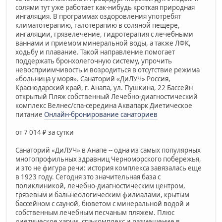
солями тут уже работает как-нибудь кроткая природная
ингаляция. В программах оздоровления употребят
климатотерапию, галотерапию в соляной пещере,
ингаляции, грязелечение, гидротерапия с лечебными
ваннами и приемом минеральной воды, а также ЛФК,
ходьбу и плавание. Такой направление помогает
поддержать бронхолегочную систему, упрочить
невосприимчивость и возродиться в отсутствие режима
«больница у моря». Санаторий «ДиЛУЧ» Россия,
Краснодарский край, г. Анапа, ул. Пушкина, 22 Бассейн
открытый Пляж собственный Лечебно-диагностический
комплекс Велнес/спа-середина Аквапарк Диетическое
питание
Онлайн-бронирование санаториев
от 7 014 ₽ за сутки
Санаторий «ДиЛУЧ» в Анапе -- одна из самых популярных
многопрофильных здравниц Черноморского побережья,
и это не фигура речи: история комплекса завязалась еще
в 1923 году. Сегодня это значительная база с
поликлиникой, лечебно-диагностическим центром,
грязевым и бальнеологическим филиалами, крытым
бассейном с сауной, бюветом с минеральной водой и
собственным лечебным песчаным пляжем. Плюс
диетическое харчи, спа-комплекс и размещение в