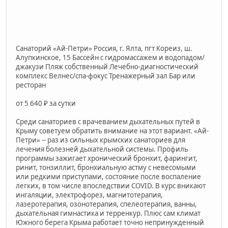
Санаторий «Ай-Петри» Россия, г. Ялта, пгт Кореиз, ш.
Алупкинское, 15 Бассейн с гидромассажем и водопадом/
джакузи Пляж собственный Лечебно-диагностический
комплекс Велнес/спа-фокус Тренажерный зал Бар или
ресторан
от 5 640 ₽ за сутки
Среди санаториев с врачеванием дыхательных путей в
Крыму советуем обратить внимание на этот вариант. «Ай-
Петри» -- раз из сильных крымских санаториев для
лечения болезней дыхательной системы. Профиль
программы зажигает хронический бронхит, фарингит,
ринит, тонзиллит, бронхиальную астму с невесомыми
или редкими приступами, состояние после воспаление
легких, в том числе впоследствии COVID. В курс вникают
ингаляции, электрофорез, магнитотерапия,
лазеротерапия, озонотерапия, спелеотерапия, ванны,
дыхательная гимнастика и терренкур. Плюс сам климат
Южного берега Крыма работает точно непринужденный