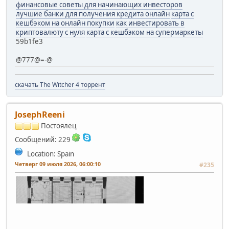
финансовые советы для начинающих инвесторов
лучшие банки для получения кредита онлайн
карта с
кешбэком на онлайн покупки
как инвестировать в
криптовалюту с нуля
карта с кешбэком на супермаркеты
59b1fe3
@777@=-@
скачать The Witcher 4 торрент
JosephReeni
Постоялец
Сообщений: 229
Location: Spain
Четверг 09 июля 2026, 06:00:10
#235