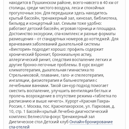
находится в Пушкинском районе, всего-навсего в 40 км от
столицы, среди чистого воздуха, леса и спокойных
прогулочных зон. Для передышки здесь находитесь
крытый бассейн, тренажерный зал, кинозал, библиотека,
бильярд и концертный зал. Семьям тоже удобно:
работают детский бассейн, игровая горница и площадка.
Достоинство экскурсии, спа-комплекс и разные форматы
размещения -- от стандартных номеров до коттеджей. Для
врачевания заболеваний дыхательной системы
«Виктория» подходит хорошо: профиль содержит
хронический бронхит, бронхиальную астму,
аллергический ринит, следствия воспаление легких и
другие бронхо-легочные проблемы. В курс входят
климатотерапия, дыхательная гимнастика по
Стрельниковой, плавание, гало- и спелеотерапия,
ингаляции, физиотерапия и бальнеотерапия с
лечебными ваннами. Такой сан-кур подход помогает
сместить воспаление, улучшить вентиляция беглых и
пролечь возрождение в отсутствие режима «таблетка по
расписанию и выше ничего». Курорт «Красная Пахра»
Россия, г. Москва, пос. Краснопахорское, ул. Парковая, д.
10, стр. 1 Бассейн крытый Лечебно-диагностический
комплекс Велнес/спа-фокус Тренажерный зал
Диетическое стол Детский клуб
Онлайн-бронирование
спа-отелей