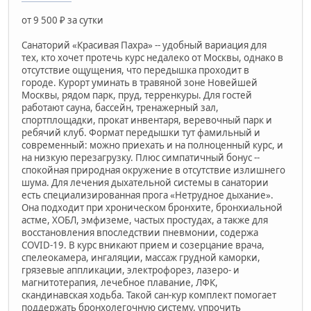
от 9 500 ₽ за сутки
Санаторий «Красивая Пахра» -- удобный вариация для
тех, кто хочет протечь курс недалеко от Москвы, однако в
отсутствие ощущения, что передышка проходит в
городе. Курорт уминать в травяной зоне Новейшей
Москвы, рядом парк, пруд, терренкуры. Для гостей
работают сауна, бассейн, тренажерный зал,
спортплощадки, прокат инвентаря, веревочный парк и
ребячий клуб. Формат передышки тут фамильный и
современный: можно приехать и на полноценный курс, и
на низкую перезагрузку. Плюс симпатичный бонус --
спокойная природная окружение в отсутствие излишнего
шума. Для лечения дыхательной системы в санатории
есть специализированная прога «Нетрудное дыхание».
Она подходит при хроническом бронхите, бронхиальной
астме, ХОБЛ, эмфиземе, частых простудах, а также для
восстановления впоследствии пневмонии, содержа
COVID-19. В курс вникают прием и созерцание врача,
спелеокамера, ингаляции, массаж грудной каморки,
грязевые аппликации, электрофорез, лазеро- и
магнитотерапия, лечебное плавание, ЛФК,
скандинавская ходьба. Такой сан-кур комплект помогает
поддержать бронхолегочную систему, упрочить