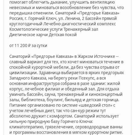
помогает облегчить дыхание, улучшить вентиляцию
невесомых и миноваться возобновление без чувства, что
передышка отменили. Санаторий «Предгорье Кавказа»
Россия, г. Горячий Ключ, ул. Ленина, 2 Бассейн прямой
круглогодичный Лечебно-диагностический комплекс
Косметологические услуги Тренажерный зал
Диетическое харчи Детская покой
от 11 200 ₽ за сутки
Санаторий «Предгорье Кавказа» в Жарком Источнике --
славный вариант для тех, кто хочет миноваться течение в
спокойной курортной мебели, да без чувства отрыва от
цивилизации. Здравница выбирается в ярких предгорьях
Западного Кавказа, на берегу реки Псекупс, а вся
основная инфраструктура собрана в разе здании: жилой
корпус, лечебное филиал и обеденный зал. Для отдыха
уминать бассейн, сауна, тренажерный и киноконцертный
залы, библиотека, боулинг, бильярд и детская горница.
Питание организовано по системе «шведский стол» с
учетом лечебных диет, так что сан-кур режим тут
абсолютно дружит с комфортом. Санаторий использует
сильную природную базу Горячего Ключа:
климатотерапию, грязелечение, сероводородные ванны
и программы восстановления в мягком курортном ритме.