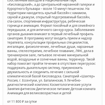
собственным выходом в Национальный парк
«Кисловодский», а до Центральной нарзанной галерки и
Курортного бульвара -- возле 10 минут пешечком. На
территории находитесь крытый бассейн с хамамом,
сауной и джакузи, открытый подогреваемый бассейн,
спа-салон, спортивная инфраструктура, ребяческая
горница и анимация. Формат покойный и для семейного
передышки, и для античного сан-кур курса. Заболевания
органов дыхания вникают в первый лечебный профиль
санатория. В программу могут входить прием и надзор
терапевта, консультации профильных специалистов,
ингаляции, физиолечение, лечебные души, нарзанные
ванны, спелеотерапия, лечебное плавание, ЛФК, дела в
тренажерном зале, питьевое лечение минеральной
водой, воздушные и солнечные ванны, терренкур. Такой
набор помогает пройти течение в отсутствие перегрузок:
поддержать дыхательную систему, приумножить
двужильность и соединить лечение с сильной
климатической базой Кисловодска. Санаторий «Шахтер»
Россия, г. Ессентуки, ул. Баталинская, 9 Лечебно-
диагностический комплекс Косметологические услуги
Занятия фитнесом Диетическое питание Детская комната
Анимация для великовозрастных и детей
от 11 800 ₽ за сутки