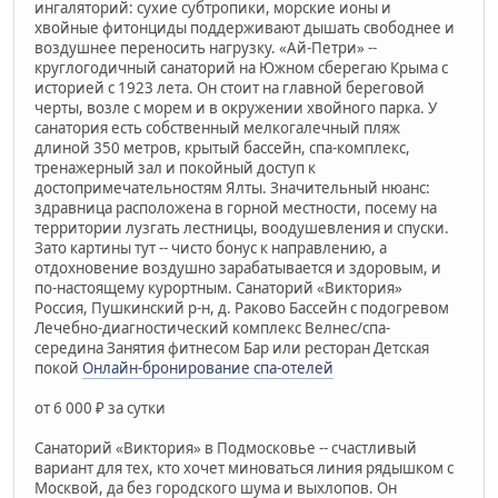
ингаляторий: сухие субтропики, морские ионы и
хвойные фитонциды поддерживают дышать свободнее и
воздушнее переносить нагрузку. «Ай-Петри» --
круглогодичный санаторий на Южном сберегаю Крыма с
историей с 1923 лета. Он стоит на главной береговой
черты, возле с морем и в окружении хвойного парка. У
санатория есть собственный мелкогалечный пляж
длиной 350 метров, крытый бассейн, спа-комплекс,
тренажерный зал и покойный доступ к
достопримечательностям Ялты. Значительный нюанс:
здравница расположена в горной местности, посему на
территории лузгать лестницы, воодушевления и спуски.
Зато картины тут -- чисто бонус к направлению, а
отдохновение воздушно зарабатывается и здоровым, и
по-настоящему курортным. Санаторий «Виктория»
Россия, Пушкинский р-н, д. Раково Бассейн с подогревом
Лечебно-диагностический комплекс Велнес/спа-
середина Занятия фитнесом Бар или ресторан Детская
покой
Онлайн-бронирование спа-отелей
от 6 000 ₽ за сутки
Санаторий «Виктория» в Подмосковье -- счастливый
вариант для тех, кто хочет миноваться линия рядышком с
Москвой, да без городского шума и выхлопов. Он