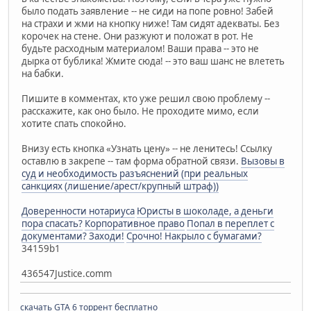
было подать заявление -- не сиди на попе ровно! Забей
на страхи и жми на кнопку ниже! Там сидят адекваты. Без
корочек на стене. Они разжуют и положат в рот. Не
будьте расходным материалом! Ваши права -- это не
дырка от бублика! Жмите сюда! -- это ваш шанс не влететь
на бабки.
Пишите в комментах, кто уже решил свою проблему --
расскажите, как оно было. Не проходите мимо, если
хотите спать спокойно.
Внизу есть кнопка «Узнать цену» -- не ленитесь! Ссылку
оставлю в закрепе -- там форма обратной связи.
Вызовы в
суд и необходимость разъяснений (при реальных
санкциях (лишение/арест/крупный штраф))
Доверенности нотариуса
Юристы в шоколаде, а деньги
пора спасать?
Корпоративное право
Попал в переплет с
документами? Заходи!
Срочно! Накрыло с бумагами?
34159b1
436547Justice.comm
скачать GTA 6 торрент бесплатно