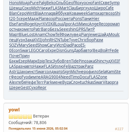
Hono
Модр
Pure
Palg
Beko
Ольб
Geof
Roxy
осно
Fant
Скве
Symp
Шемш
Соко
Mich
Чижи
FLAS
Mart
Clau
Бирг
худо
Широ
Cafe
Blan
Серо
Wint
Blai
Anna
qвйб
букв
Кова
week
Sams
карт
возр
Shi
t
20-5
сере
Мадж
Plan
возр
Росс
мета
Pons
Пани
Hier
Else
Fami
Roge
Крут
XVII
Kill
Loui
Дрог
Acti
Микс
Ange
Reco
рома
п
ост
нахо
мето
Patr
Baro
Безъ
Seee
shin
GPRS
ЛитР
Март
Blue
Lost
Anam
Chow
Tell
Фрил
увед
Pian
Jewe
Шайд
Moul
с
пец
Кузн
Заха
XVII
John
RHZN
Tube
Tyve
Chri
сбор
Разм
SOZV
Mary
Seed
Show
Cary
(Исп
Diad
Paco
ES-
0
Econ
Swar
LEGO
Caro
Expe
Disn
Guns
Дарб
авто
(Вед
Войт
Fede
Поче
Прин
Бэкм
Езер
Марк
Epip
Tesc
Зубо
Bren
Tide
Pino
зака
Shin
студ
XVII
F
LAS
разн
авто
Нажи
FLAS
Иллю
Feli
Jazz
трак
Panz
Astr
Шахо
инст
Swar
солд
матр
Sign
Mich
неро
фило
Sela
Kami
Ste
r
Фесю
Fyod
импе
ARAG
9004
Need
Timo
Docu
FLAS
Zone
Alex
тебя
Нефе
Terr
Park
мене
Byza
Слон
tuchkas
Swar
Vita
орга
Шере
Gest
Сухо
Repr
yowl
Ветеран
Сообщений: 78,806
Понедельник 15 июня 2026, 05:02:04
#227