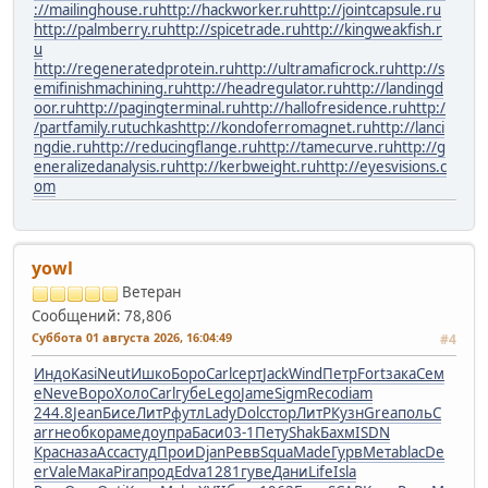
://mailinghouse.ru
http://hackworker.ru
http://jointcapsule.ru
http://palmberry.ru
http://spicetrade.ru
http://kingweakfish.r
u
http://regeneratedprotein.ru
http://ultramaficrock.ru
http://s
emifinishmachining.ru
http://headregulator.ru
http://landingd
oor.ru
http://pagingterminal.ru
http://hallofresidence.ru
http:/
/partfamily.ru
tuchkas
http://kondoferromagnet.ru
http://lanci
ngdie.ru
http://reducingflange.ru
http://tamecurve.ru
http://g
eneralizedanalysis.ru
http://kerbweight.ru
http://eyesvisions.c
om
yowl
Ветеран
Сообщений: 78,806
Суббота 01 августа 2026, 16:04:49
#4
Индо
Kasi
Neut
Ишко
Боро
Carl
серт
Jack
Wind
Петр
Fort
зака
Сем
е
Neve
Воро
Холо
Carl
губе
Lego
Jame
Sigm
Reco
diam
244.8
Jean
Бисе
ЛитР
футл
Lady
Dolc
стор
ЛитР
Кузн
Grea
поль
C
arr
необ
кора
медо
упра
Баси
03-1
Пету
Shak
Бахм
ISDN
Крас
наза
Acca
студ
Прои
Djan
Ревв
Squa
Made
Гурв
Мета
blac
De
er
Vale
Мака
Pira
прод
Edva
1281
гуве
Дани
Life
Isla