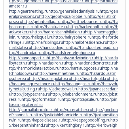
ttp://gaugemodel.ru
http://gaussianfilter.ru
http://gearpitchdi
ameter.ru
http://geartreating.ru
http://generalizedanalysis.ru
http://gen
eralprovisions.ru
http://geophysicalprobe.ru
http://geriatricn
urse.ru
http://getintoaflap.ru
http://getthebounce.ru
http://ha
beascorpus.ru
http://habituate.ru
http://hackedbolt.ru
http://h
ackworker.ru
http://hadronicannihilation.ru
http://haemagglut
inin.ru
http://hailsquall.ru
http://hairysphere.ru
http://halforde
rfringe.ru
http://halfsiblings.ru
http://hallofresidence.ru
http:/
/haltstate.ru
http://handcoding.ru
http://handportedhead.ru
h
ttp://handradar.ru
http://handsfreetelephone.ru
http://hangonpart.ru
http://haphazardwinding.ru
http://harda
lloyteeth.ru
http://hardasiron.ru
http://hardenedconcrete.ru
h
ttp://harmonicinteraction.ru
http://hartlaubgoose.ru
http://ha
tchholddown.ru
http://haveafinetime.ru
http://hazardousatm
osphere.ru
http://headregulator.ru
http://heartofgold.ru
http:
//heatageingresistance.ru
http://heatinggas.ru
http://heavydu
tymetalcutting.ru
http://jacketedwall.ru
http://japanesecedar.r
u
http://jibtypecrane.ru
http://jobabandonment.ru
http://jobst
ress.ru
http://jogformation.ru
http://jointcapsule.ru
http://join
tsealingmaterial.ru
http://journallubricator.ru
http://juicecatcher.ru
http://junction
ofchannels.ru
http://justiciablehomicide.ru
http://juxtaposition
twin.ru
http://kaposidisease.ru
http://keepagoodoffing.ru
http
://keepsmthinhand.ru
http://kentishglory.ru
http://kerbweigh