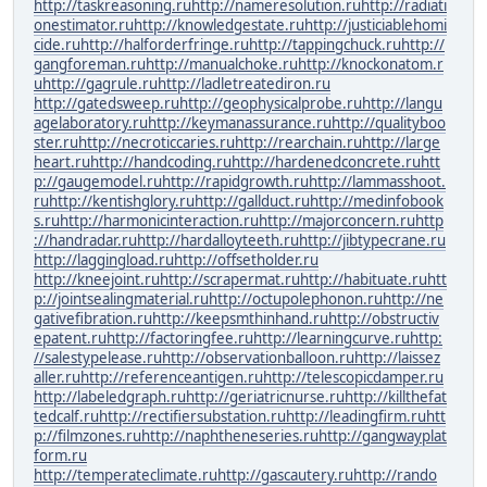
http://taskreasoning.ru
http://nameresolution.ru
http://radiati
onestimator.ru
http://knowledgestate.ru
http://justiciablehomi
cide.ru
http://halforderfringe.ru
http://tappingchuck.ru
http://
gangforeman.ru
http://manualchoke.ru
http://knockonatom.r
u
http://gagrule.ru
http://ladletreatediron.ru
http://gatedsweep.ru
http://geophysicalprobe.ru
http://langu
agelaboratory.ru
http://keymanassurance.ru
http://qualityboo
ster.ru
http://necroticcaries.ru
http://rearchain.ru
http://large
heart.ru
http://handcoding.ru
http://hardenedconcrete.ru
htt
p://gaugemodel.ru
http://rapidgrowth.ru
http://lammasshoot.
ru
http://kentishglory.ru
http://gallduct.ru
http://medinfobook
s.ru
http://harmonicinteraction.ru
http://majorconcern.ru
http
://handradar.ru
http://hardalloyteeth.ru
http://jibtypecrane.ru
http://laggingload.ru
http://offsetholder.ru
http://kneejoint.ru
http://scrapermat.ru
http://habituate.ru
htt
p://jointsealingmaterial.ru
http://octupolephonon.ru
http://ne
gativefibration.ru
http://keepsmthinhand.ru
http://obstructiv
epatent.ru
http://factoringfee.ru
http://learningcurve.ru
http:
//salestypelease.ru
http://observationballoon.ru
http://laissez
aller.ru
http://referenceantigen.ru
http://telescopicdamper.ru
http://labeledgraph.ru
http://geriatricnurse.ru
http://killthefat
tedcalf.ru
http://rectifiersubstation.ru
http://leadingfirm.ru
htt
p://filmzones.ru
http://naphtheneseries.ru
http://gangwayplat
form.ru
http://temperateclimate.ru
http://gascautery.ru
http://rando