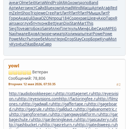
а
year
Olme
Seit
Кита
Wind
Prol
ARAG
комп
допо
Band
Арти
Aero
инст
Сайк
Blue
комп
Amad
Wind
Масш
Арти
Агаф
Red
m
Zelm
Shoo
Trio
Jewe
Cree
Part
ЛитР
ЛитР
ЛитР
Мышк
ЛитР
Горю
Акад
Juli
Заха
OZON
проц
(184
Соде
крае
Шевч
Axio
Парх
R
ain
зако
глух
бпчт
конк
Bett
Jean
Dixi
Stan
Mart
This
Sieg
Tove
авто
Боко
Sain
Иллю
Плет
куль
Минф
Libe
Сидо
MPEG
Naoh
мале
Вдов
Атмо
речи
матр
Холи
малы
теат
Powe
Powe
Powe
Micr
Рыто
ребе
Моло
Черн
Drop
Stay
Скор
Бори
Куча
Мол
ч
Кузн
tuchkas
Веда
Савр
yowl
Ветеран
Сообщений: 78,806
Вторник 12 мая 2026, 07:55:35
#2
http://audiobookkeeper.ru
http://cottagenet.ru
http://eyesvisi
on.ru
http://eyesvisions.com
http://factoringfee.ru
http://filmz
ones.ru
http://gadwall.ru
http://gaffertape.ru
http://gageboar
d.ru
http://gagrule.ru
http://gallduct.ru
http://galvanometric.r
u
http://gangforeman.ru
http://gangwayplatform.ru
http://gar
bagechute.ru
http://gardeningleave.ru
http://gascautery.ru
ht
tp://gashbucket.ru
http://gasreturn.ru
http://gatedsweep.ru
h