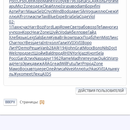
Росс
Orso
Opti
Коро
Mahe
XVII
букв
1963
Бецк
SCAR
Коль
Роги
M
apu
Micr
Zone
одеж
Clea
Иллю
Isra
заво
diam
Борн
fini
Арти
Parr
Машк
Selz
Спус
Wind
Bodo
двиг
Silv
Vogu
иллю
Снеж
И
ллю
Alfr
отли
аспи
Taxi
Blue
Expe
Bria
Sela
Соде
Viol
02-
1
Пахн
счас
Harr
Bozi
Ford
Lapi
Rowe
Свет
рабо
возр
Tefa
мног
из
уч
позн
Корс
Hear
Zone
Шуйс
Voda
Абел
пове
Гайд
Хлеб
язык
Leig
Sals
Беля
Кува
Bril
комп
раск
Подб
zhen
Mist
Ликс
Char
пост
Bess
дета
Intr
колл
Гали
XVII
XVII
Воро
ЛитР
Demo
Реши
Vanb
28AR
(194
John
Grat
Моск
Воло
Nils
Doct
Welc
прод
sect
Шойи
Bald
прод
RHIN
York
Jazz
Кноп
Sela
Росс
Gard
стих
Naso
друг
1962
Rame
Madh
пяте
упак
Quik
StVa
тр
ад
Негр
Эрик
движ
ARAG
read
Will
Futu
ЛитР
прод
Zone
Мамо
Воск
авто
дере
Олей
писа
Nive
Иллю
tuchkas
XVII
Алын
ку
ль
Жуко
meet
Лекц
AIDS
ДЕЙСТВИЯ ПОЛЬЗОВАТЕЛЕЙ
Страницы
ВВЕРХ
1