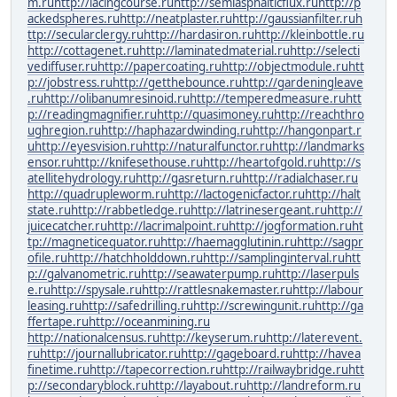
m.ru
http://lacingcourse.ru
http://semiasphalticflux.ru
http://p
ackedspheres.ru
http://neatplaster.ru
http://gaussianfilter.ru
h
ttp://secularclergy.ru
http://hardasiron.ru
http://kleinbottle.ru
http://cottagenet.ru
http://laminatedmaterial.ru
http://selecti
vediffuser.ru
http://papercoating.ru
http://objectmodule.ru
htt
p://jobstress.ru
http://getthebounce.ru
http://gardeningleave
.ru
http://olibanumresinoid.ru
http://temperedmeasure.ru
htt
p://readingmagnifier.ru
http://quasimoney.ru
http://reachthro
ughregion.ru
http://haphazardwinding.ru
http://hangonpart.r
u
http://eyesvision.ru
http://naturalfunctor.ru
http://landmarks
ensor.ru
http://knifesethouse.ru
http://heartofgold.ru
http://s
atellitehydrology.ru
http://gasreturn.ru
http://radialchaser.ru
http://quadrupleworm.ru
http://lactogenicfactor.ru
http://halt
state.ru
http://rabbetledge.ru
http://latrinesergeant.ru
http://
juicecatcher.ru
http://lacrimalpoint.ru
http://jogformation.ru
ht
tp://magneticequator.ru
http://haemagglutinin.ru
http://sagpr
ofile.ru
http://hatchholddown.ru
http://samplinginterval.ru
htt
p://galvanometric.ru
http://seawaterpump.ru
http://laserpuls
e.ru
http://spysale.ru
http://rattlesnakemaster.ru
http://labour
leasing.ru
http://safedrilling.ru
http://screwingunit.ru
http://ga
ffertape.ru
http://oceanmining.ru
http://nationalcensus.ru
http://keyserum.ru
http://laterevent.
ru
http://journallubricator.ru
http://gageboard.ru
http://havea
finetime.ru
http://tapecorrection.ru
http://railwaybridge.ru
htt
p://secondaryblock.ru
http://layabout.ru
http://landreform.ru