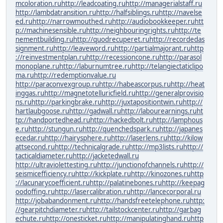
mcoloration.ru
http://leadcoating.ru
http://managerialstaff.ru
http://lambdatransition.ru
http://halfsiblings.ru
http://navelse
ed.ru
http://narrowmouthed.ru
http://audiobookkeeper.ru
htt
p://machinesensible.ru
http://neighbouringrights.ru
http://te
nementbuilding.ru
http://quodrecuperet.ru
http://recordedas
signment.ru
http://leaveword.ru
http://partialmajorant.ru
http
://reinvestmentplan.ru
http://recessioncone.ru
http://parasol
monoplane.ru
http://laburnumtree.ru
http://telangiectaticlipo
ma.ru
http://redemptionvalue.ru
http://paraconvexgroup.ru
http://habeascorpus.ru
http://heat
inggas.ru
http://magnetotelluricfield.ru
http://generalprovisio
ns.ru
http://parkingbrake.ru
http://juxtapositiontwin.ru
http://
hartlaubgoose.ru
http://gadwall.ru
http://labourearnings.ru
ht
tp://handportedhead.ru
http://hackedbolt.ru
http://lamphous
e.ru
http://stungun.ru
http://quenchedspark.ru
http://japanes
ecedar.ru
http://hairysphere.ru
http://laserlens.ru
http://kilow
attsecond.ru
http://technicalgrade.ru
http://mp3lists.ru
http://
tacticaldiameter.ru
http://jacketedwall.ru
http://ultraviolettesting.ru
http://junctionofchannels.ru
http://
seismicefficiency.ru
http://kickplate.ru
http://kinozones.ru
http
://lacunarycoefficient.ru
http://palatinebones.ru
http://keepag
oodoffing.ru
http://lasercalibration.ru
http://lancecorporal.ru
http://jobabandonment.ru
http://handsfreetelephone.ru
http:
//gearpitchdiameter.ru
http://tailstockcenter.ru
http://garbag
echute.ru
http://onesticket.ru
http://manipulatinghand.ru
http