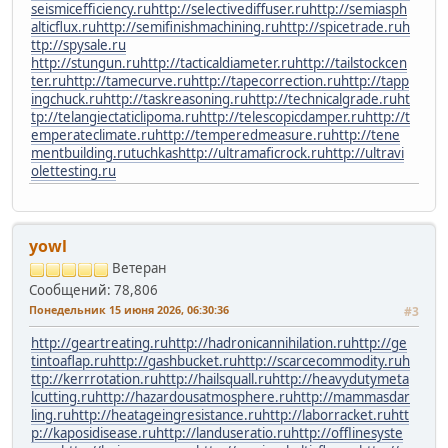
seismicefficiency.ru
http://selectivediffuser.ru
http://semiasph
alticflux.ru
http://semifinishmachining.ru
http://spicetrade.ru
h
ttp://spysale.ru
http://stungun.ru
http://tacticaldiameter.ru
http://tailstockcen
ter.ru
http://tamecurve.ru
http://tapecorrection.ru
http://tapp
ingchuck.ru
http://taskreasoning.ru
http://technicalgrade.ru
ht
tp://telangiectaticlipoma.ru
http://telescopicdamper.ru
http://t
emperateclimate.ru
http://temperedmeasure.ru
http://tene
mentbuilding.ru
tuchkas
http://ultramaficrock.ru
http://ultravi
olettesting.ru
yowl
Ветеран
Сообщений: 78,806
Понедельник 15 июня 2026, 06:30:36
#3
http://geartreating.ru
http://hadronicannihilation.ru
http://ge
tintoaflap.ru
http://gashbucket.ru
http://scarcecommodity.ru
h
ttp://kerrrotation.ru
http://hailsquall.ru
http://heavydutymeta
lcutting.ru
http://hazardousatmosphere.ru
http://mammasdar
ling.ru
http://heatageingresistance.ru
http://laborracket.ru
htt
p://kaposidisease.ru
http://landuseratio.ru
http://offlinesyste