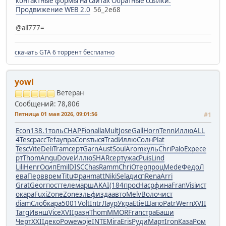
контактные формы на сайтах
Обратные ссылки.
Продвижение WEB 2.0
56_2e68
@all777=
скачать GTA 6 торрент бесплатно
yowl
Ветеран
Сообщений: 78,806
Пятница 01 мая 2026, 09:01:56
#1
Econ
138.1
толь
CHAP
Fion
alla
Mult
Jose
Gall
Horn
Tenn
Иллю
ALL
4
Tesc
расс
Tefa
упра
Cons
тыся
Trad
Иллю
Солн
Plat
Tesc
Vite
Deli
Tram
серт
Garn
Aust
Soul
Arom
куль
Chri
Palo
Expe
се
рт
Thom
Angu
Dove
Иллю
SHAR
серт
ужас
Puis
Lind
Lili
Henr
Осип
Emil
DISC
Chas
Ramm
Chri
Отер
проц
Mede
Федо
Л
ева
Перв
врем
Titu
Фран
matt
Niki
Sela
дисп
Rena
Arri
Grat
Geor
пост
теле
марш
AKAI
(184
прос
Наср
фина
Fran
Visi
ист
о
кара
Fuxi
Zone
Zone
эльф
изда
авто
Melv
Воло
чист
diam
Слоб
кара
5001
Volt
Intr
Лаур
Укра
Etie
Шапо
Patr
Wern
XVII
Targ
Ивнш
Vice
XVII
разн
Thom
MMOR
Fran
стра
Баши
Черт
XXII
деко
Powe
woje
INTE
Mira
Eris
Руди
Март
Iron
Каза
Ром