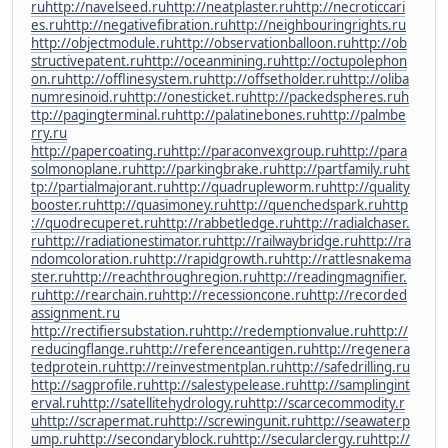
ru
http://navelseed.ru
http://neatplaster.ru
http://necroticcari
es.ru
http://negativefibration.ru
http://neighbouringrights.ru
http://objectmodule.ru
http://observationballoon.ru
http://ob
structivepatent.ru
http://oceanmining.ru
http://octupolephon
on.ru
http://offlinesystem.ru
http://offsetholder.ru
http://oliba
numresinoid.ru
http://onesticket.ru
http://packedspheres.ru
h
ttp://pagingterminal.ru
http://palatinebones.ru
http://palmbe
rry.ru
http://papercoating.ru
http://paraconvexgroup.ru
http://para
solmonoplane.ru
http://parkingbrake.ru
http://partfamily.ru
ht
tp://partialmajorant.ru
http://quadrupleworm.ru
http://quality
booster.ru
http://quasimoney.ru
http://quenchedspark.ru
http
://quodrecuperet.ru
http://rabbetledge.ru
http://radialchaser.
ru
http://radiationestimator.ru
http://railwaybridge.ru
http://ra
ndomcoloration.ru
http://rapidgrowth.ru
http://rattlesnakema
ster.ru
http://reachthroughregion.ru
http://readingmagnifier.
ru
http://rearchain.ru
http://recessioncone.ru
http://recorded
assignment.ru
http://rectifiersubstation.ru
http://redemptionvalue.ru
http://
reducingflange.ru
http://referenceantigen.ru
http://regenera
tedprotein.ru
http://reinvestmentplan.ru
http://safedrilling.ru
http://sagprofile.ru
http://salestypelease.ru
http://samplingint
erval.ru
http://satellitehydrology.ru
http://scarcecommodity.r
u
http://scrapermat.ru
http://screwingunit.ru
http://seawaterp
ump.ru
http://secondaryblock.ru
http://secularclergy.ru
http://