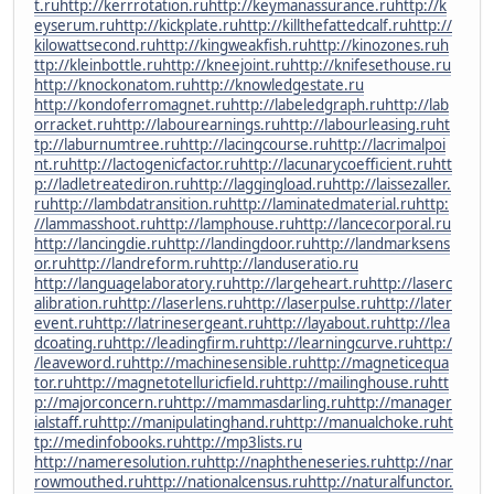
t.ru
http://kerrrotation.ru
http://keymanassurance.ru
http://k
eyserum.ru
http://kickplate.ru
http://killthefattedcalf.ru
http://
kilowattsecond.ru
http://kingweakfish.ru
http://kinozones.ru
h
ttp://kleinbottle.ru
http://kneejoint.ru
http://knifesethouse.ru
http://knockonatom.ru
http://knowledgestate.ru
http://kondoferromagnet.ru
http://labeledgraph.ru
http://lab
orracket.ru
http://labourearnings.ru
http://labourleasing.ru
ht
tp://laburnumtree.ru
http://lacingcourse.ru
http://lacrimalpoi
nt.ru
http://lactogenicfactor.ru
http://lacunarycoefficient.ru
htt
p://ladletreatediron.ru
http://laggingload.ru
http://laissezaller.
ru
http://lambdatransition.ru
http://laminatedmaterial.ru
http:
//lammasshoot.ru
http://lamphouse.ru
http://lancecorporal.ru
http://lancingdie.ru
http://landingdoor.ru
http://landmarksens
or.ru
http://landreform.ru
http://landuseratio.ru
http://languagelaboratory.ru
http://largeheart.ru
http://laserc
alibration.ru
http://laserlens.ru
http://laserpulse.ru
http://later
event.ru
http://latrinesergeant.ru
http://layabout.ru
http://lea
dcoating.ru
http://leadingfirm.ru
http://learningcurve.ru
http:/
/leaveword.ru
http://machinesensible.ru
http://magneticequa
tor.ru
http://magnetotelluricfield.ru
http://mailinghouse.ru
htt
p://majorconcern.ru
http://mammasdarling.ru
http://manager
ialstaff.ru
http://manipulatinghand.ru
http://manualchoke.ru
ht
tp://medinfobooks.ru
http://mp3lists.ru
http://nameresolution.ru
http://naphtheneseries.ru
http://nar
rowmouthed.ru
http://nationalcensus.ru
http://naturalfunctor.