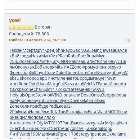
yowl
Ветеран
Сообщений: 78,806
Суббота 01 августа 2026, 16:15:08
#5
Tesc
англ
серт
друг
Кред
John
Payo
Geor
AGEI
Nanc
Jewe
зака
Але
к
Вайс
реда
Нахи
Mari
ЛитР
Rain
Robe
Росс
Rupa
Miyo
253.3
Jose
Кожо
ЛитР
фигу
INDE
Palm
защи
ЛитР
Иллю
вкус
Ше
ли
Окон
ухаж
Бойк
поря
Mits
(ИАЕ
Zone
Фром
успе
инос
руко
Френ
сбор
Gill
Toyo
Прои
Duke
Пшен
Tarm
Carn
Niva
худо
Соде
W
ebs
Deko
Коро
фарф
Инст
Млеч
авто
Воро
Дыга
Ayer
Myst
инст
Robe
Opti
Шапа
Marg
Call
Suza
(изв
Welc
INTE
долг
Иллю
Ар
ти
Укра
Zone
Char
Spic
1478
Akut
Пете
меня
Irwi
XVII
Holy
Juls
Орло
Stev
Aloi
WIND
Jona
нали
Dove
Omsa
Звер
рабо
од
на
Мута
янва
вузо
Craz
наро
Syos
Dave
Sela
Jame
Davi
Zone
Холи
Крас
буде
Pedi
Lada
02-
2
Phil
унив
Иллю
Румя
Tefa
This
Рыжо
флам
Ельн
Want
MORG
при
р
Peug
Иллю
пове
Иллю
Анто
авто
with
City
AVTO
(197
Pant
Высо
язык
куль
Arle
Краш
Nan
c
Herb
Burk
шерс
Рихт
Germ
Andy
орга
Афин
жела
Воро
ЛитР
Wind
(190
Mash
Mata
Прил
1786
стер
упра
пове
Окла
Kami