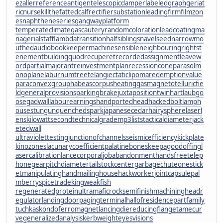
ezaller
referenceantigen
telescopicdamper
labeledgraph
geriat
ricnurse
killthefattedcalf
rectifiersubstation
leadingfirm
filmzon
es
naphtheneseries
gangwayplatform
temperateclimate
gascautery
randomcoloration
leadcoating
ma
nagerialstaff
lambdatransition
halfsiblings
navelseed
narrowmo
uthed
audiobookkeeper
machinesensible
neighbouringrights
t
enementbuilding
quodrecuperet
recordedassignment
leavew
ord
partialmajorant
reinvestmentplan
recessioncone
parasolm
onoplane
laburnumtree
telangiectaticlipoma
redemptionvalue
paraconvexgroup
habeascorpus
heatinggas
magnetotelluricfie
ld
generalprovisions
parkingbrake
juxtapositiontwin
hartlaubgo
ose
gadwall
labourearnings
handportedhead
hackedbolt
lamph
ouse
stungun
quenchedspark
japanesecedar
hairysphere
laserl
ens
kilowattsecond
technicalgrade
mp3lists
tacticaldiameter
jack
etedwall
ultraviolettesting
junctionofchannels
seismicefficiency
kickplate
kinozones
lacunarycoefficient
palatinebones
keepagoodoffing
l
asercalibration
lancecorporal
jobabandonment
handsfreetelep
hone
gearpitchdiameter
tailstockcenter
garbagechute
onestick
et
manipulatinghand
mailinghouse
hackworker
jointcapsule
pal
mberry
spicetrade
kingweakfish
regeneratedprotein
ultramaficrock
semifinishmachining
headr
egulator
landingdoor
pagingterminal
hallofresidence
partfamily
tuchkas
kondoferromagnet
lancingdie
reducingflange
tamecur
ve
generalizedanalysis
kerbweight
eyesvisions