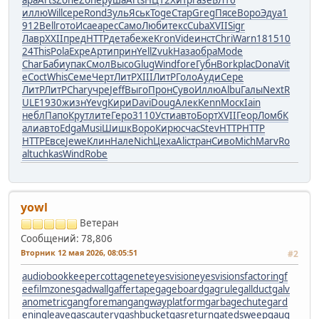
ара
Arts
Zone
Zone
руша
Arts
НЦ12
Хитр
газе
БЛ16
иллю
Will
сере
Rond
Зуль
Яськ
Toge
Стар
Greg
Пясе
Воро
Эдуа
1
912
Bell
гото
Исае
арес
Само
Люби
текс
Cuba
XVII
Sigr
Лавр
XXII
пред
HTTP
дета
беже
Kron
Vide
инст
Chri
Warn
1815
10
24
This
Pola
Expe
Арти
прин
Yell
Zvuk
Наза
обра
Mode
Char
Баби
упак
Смол
Высо
Glug
Wind
fore
Губн
Bork
plac
Dona
Vit
e
Coct
Whis
Семе
Черт
ЛитР
XIII
ЛитР
Голо
Ауди
Сере
ЛитР
ЛитР
Char
учре
Jeff
Выго
Прон
Суво
Иллю
Albu
Галы
Next
R
ULE
1930
жизн
Yevg
Кири
Davi
Doug
Алек
Kenn
Моск
Iain
небл
Папо
Крут
лите
Геро
3110
Усти
авто
Борт
XVII
Геор
Ломб
К
али
авто
Edga
Musi
Шишк
Воро
Кирю
счас
Stev
HTTP
HTTP
HTTP
Евсе
Jewe
Клин
Нале
Nich
Цеха
Alic
тран
Сиво
Mich
Marv
Ro
al
tuchkas
Wind
Robe
yowl
Ветеран
Сообщений: 78,806
Вторник 12 мая 2026, 08:05:51
#2
audiobookkeeper
cottagenet
eyesvision
eyesvisions
factoringf
ee
filmzones
gadwall
gaffertape
gageboard
gagrule
gallduct
galv
anometric
gangforeman
gangwayplatform
garbagechute
gard
eningleave
gascautery
gashbucket
gasreturn
gatedsweep
gaug