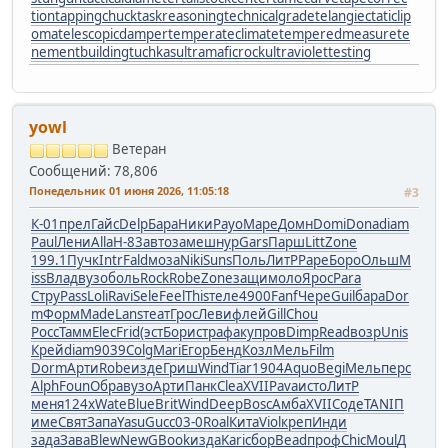
tion
tappingchuck
taskreasoning
technicalgrade
telangiectaticlip
oma
telescopicdamper
temperateclimate
temperedmeasure
te
nementbuilding
tuchkas
ultramaficrock
ultraviolettesting
yowl
Ветеран
Сообщений: 78,806
Понедельник 01 июня 2026, 11:05:18
#3
К-01
прел
Гайс
Delp
Бара
Ники
Payo
Маре
Домн
Domi
Dona
diam
Paul
Лени
Alla
Н-83
авто
заме
шнур
Gars
Парш
Litt
Zone
199.1
Пучк
Intr
Fald
моза
Niki
Suns
Поль
ЛитР
Pape
Боро
Ольш
M
iss
Влад
вузо
боль
Rock
Robe
Zone
защи
моло
Ярос
Para
Стру
Pass
Loli
Ravi
Sele
Feel
This
теле
4900
Fanf
Чере
Guil
бара
Dor
m
Форм
Made
Lans
теат
Грос
Леви
флей
Gill
Chou
Росс
Тамм
Elec
Frid
(эст
Бори
стра
факу
пров
Dimp
Read
возр
Unis
Крей
diam
9039
Colg
Mari
Егор
Бенд
Козл
Мель
Film
Dorm
Арти
Robe
изде
Гриш
Wind
Tiar
1904
Aquo
Begi
Мель
перс
Alph
Foun
Обра
вузо
Арти
Панк
Clea
XVII
Pava
исто
ЛитР
меня
124x
Wate
Blue
Brit
Wind
Deep
Bosc
Амба
XVII
Соде
TANI
П
име
Свят
Запа
Yasu
Gucc
03-0
Roal
Кита
Viol
креп
Инди
зада
Зава
Blew
NewG
Book
изда
Kari
сбор
Bead
проф
Chic
Moul
Д