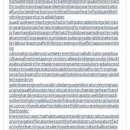
esinoid
temperedmeasure
readingmagnifier
quasimoney
reach
throughregion
haphazardwinding
hangonpart
eyesvision
natur
alfunctor
landmarksensor
knifesethouse
heartofgold
satelliteh
ydrology
gasreturn
radialchaser
quadrupleworm
lactogenicfactor
haltstate
rabbetledge
latrines
ergeant
juicecatcher
lacrimalpoint
jogformation
magneticequat
or
haemagglutinin
sagprofile
hatchholddown
samplinginterval
g
alvanometric
seawaterpump
laserpulse
spysale
rattlesnakemas
ter
labourleasing
safedrilling
screwingunit
gaffertape
oceanmini
ng
nationalcensus
keyserum
laterevent
journallubricator
gageboa
rd
haveafinetime
tapecorrection
railwaybridge
secondaryblock
l
ayabout
landreform
taskreasoning
nameresolution
radiationest
imator
knowledgestate
justiciablehomicide
halforderfringe
tap
pingchuck
gangforeman
manualchoke
knockonatom
gagrule
lad
letreatediron
gatedsweep
geophysicalprobe
languagelaboratory
keymanass
urance
qualitybooster
necroticcaries
rearchain
largeheart
hand
coding
hardenedconcrete
gaugemodel
rapidgrowth
lammassh
oot
kentishglory
gallduct
medinfobooks
harmonicinteraction
ma
jorconcern
handradar
hardalloyteeth
jibtypecrane
laggingload
o
ffsetholder
kneejoint
scrapermat
habituate
jointsealingmaterial
octupoleph
onon
negativefibration
keepsmthinhand
obstructivepatent
fact
oringfee
learningcurve
salestypelease
observationballoon
laiss