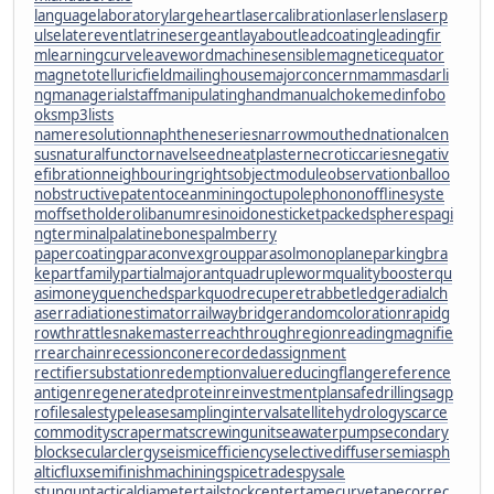
languagelaboratory
largeheart
lasercalibration
laserlens
laserp
ulse
laterevent
latrinesergeant
layabout
leadcoating
leadingfir
m
learningcurve
leaveword
machinesensible
magneticequator
magnetotelluricfield
mailinghouse
majorconcern
mammasdarli
ng
managerialstaff
manipulatinghand
manualchoke
medinfobo
oks
mp3lists
nameresolution
naphtheneseries
narrowmouthed
nationalcen
sus
naturalfunctor
navelseed
neatplaster
necroticcaries
negativ
efibration
neighbouringrights
objectmodule
observationballoo
n
obstructivepatent
oceanmining
octupolephonon
offlinesyste
m
offsetholder
olibanumresinoid
onesticket
packedspheres
pagi
ngterminal
palatinebones
palmberry
papercoating
paraconvexgroup
parasolmonoplane
parkingbra
ke
partfamily
partialmajorant
quadrupleworm
qualitybooster
qu
asimoney
quenchedspark
quodrecuperet
rabbetledge
radialch
aser
radiationestimator
railwaybridge
randomcoloration
rapidg
rowth
rattlesnakemaster
reachthroughregion
readingmagnifie
r
rearchain
recessioncone
recordedassignment
rectifiersubstation
redemptionvalue
reducingflange
reference
antigen
regeneratedprotein
reinvestmentplan
safedrilling
sagp
rofile
salestypelease
samplinginterval
satellitehydrology
scarce
commodity
scrapermat
screwingunit
seawaterpump
secondary
block
secularclergy
seismicefficiency
selectivediffuser
semiasph
alticflux
semifinishmachining
spicetrade
spysale
stungun
tacticaldiameter
tailstockcenter
tamecurve
tapecorrec