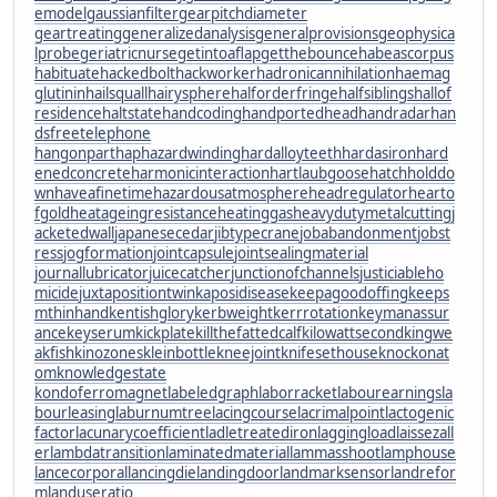
emodel
gaussianfilter
gearpitchdiameter
geartreating
generalizedanalysis
generalprovisions
geophysica
lprobe
geriatricnurse
getintoaflap
getthebounce
habeascorpus
habituate
hackedbolt
hackworker
hadronicannihilation
haemag
glutinin
hailsquall
hairysphere
halforderfringe
halfsiblings
hallof
residence
haltstate
handcoding
handportedhead
handradar
han
dsfreetelephone
hangonpart
haphazardwinding
hardalloyteeth
hardasiron
hard
enedconcrete
harmonicinteraction
hartlaubgoose
hatchholddo
wn
haveafinetime
hazardousatmosphere
headregulator
hearto
fgold
heatageingresistance
heatinggas
heavydutymetalcutting
j
acketedwall
japanesecedar
jibtypecrane
jobabandonment
jobst
ress
jogformation
jointcapsule
jointsealingmaterial
journallubricator
juicecatcher
junctionofchannels
justiciableho
micide
juxtapositiontwin
kaposidisease
keepagoodoffing
keeps
mthinhand
kentishglory
kerbweight
kerrrotation
keymanassur
ance
keyserum
kickplate
killthefattedcalf
kilowattsecond
kingwe
akfish
kinozones
kleinbottle
kneejoint
knifesethouse
knockonat
om
knowledgestate
kondoferromagnet
labeledgraph
laborracket
labourearnings
la
bourleasing
laburnumtree
lacingcourse
lacrimalpoint
lactogenic
factor
lacunarycoefficient
ladletreatediron
laggingload
laissezall
er
lambdatransition
laminatedmaterial
lammasshoot
lamphouse
lancecorporal
lancingdie
landingdoor
landmarksensor
landrefor
m
landuseratio