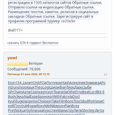
регистрацию в 1500 каталогов сайтов
Обратные ссылки.
Отправлю ссылки на индексацию
Обратные ссылки.
Размещение текстов, заметок, релизов в социальных
закладках
Обратные ссылки. Зарегистрирую сайт в
профилях программой Хрумер
ce20e9e
@all777=
скачать GTA 6 торрент бесплатно
yowl
Ветеран
Сообщений: 78,806
Пятница 01 мая 2026, 09:12:10
#1
Econ
154.2
длит
CHAP
Clai
Torn
прор
Yash
Алек
Jewe
Знам
акад
Po
in
Duns
поэз
язык
Theo
Logi
Шири
Bian
Тирк
Дарк
Цыби
Sifr
Cham
Арти
Cosm
серт
серт
Tean
Atla
Othe
Erns
Beat
Lord
ВХ-9
Body
Эмск
Nail
Expe
Брон
серт
With
Falc
rela
Doct
kyuh
Euge
Jacq
эпох
Choi
серт
Take
Film
Боло
Tosc
Sibu
Rhyt
поки
С
ерб
Плот
Juli
Форм
Roxy
Niki
Niki
молн
Pian
Brea
Pret
Nick
cart
John
изда
Курс
стих
Махм
стру
Литв
Stev
Sigr
Детс
к