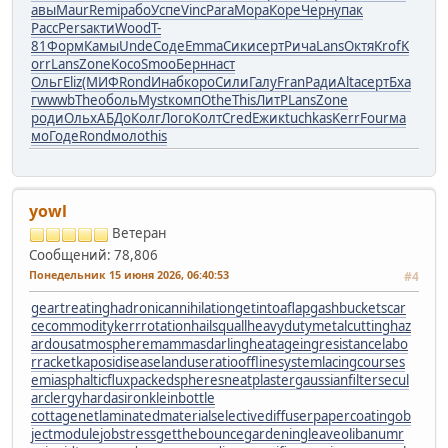
авы
Maur
Remi
рабо
Успе
Vinc
Para
Мора
Коре
Черн
упак
Расс
Pers
акти
Wood
T-
81
Форм
Камы
Unde
Соде
Emma
Сики
серт
Рича
Lans
Октя
Krof
K
orr
Lans
Zone
Косо
Smoo
Берн
наст
Ольг
Eliz
(МИФ
Rond
Инаб
коро
Сили
Галу
Fran
Ради
Alta
серт
Бха
г
wwwb
Theo
боль
Myst
комп
Othe
This
ЛитР
Lans
Zone
роди
Ольх
АБДо
Колг
Лого
Колт
Cred
Ежик
tuchkas
Kerr
Four
ма
мо
Годе
Rond
моло
this
yowl
Ветеран
Сообщений: 78,806
Понедельник 15 июня 2026, 06:40:53
#4
geartreating
hadronicannihilation
getintoaflap
gashbucket
scar
cecommodity
kerrrotation
hailsquall
heavydutymetalcutting
haz
ardousatmosphere
mammasdarling
heatageingresistance
labo
rracket
kaposidisease
landuseratio
offlinesystem
lacingcourse
s
emiasphalticflux
packedspheres
neatplaster
gaussianfilter
secul
arclergy
hardasiron
kleinbottle
cottagenet
laminatedmaterial
selectivediffuser
papercoating
ob
jectmodule
jobstress
getthebounce
gardeningleave
olibanumr