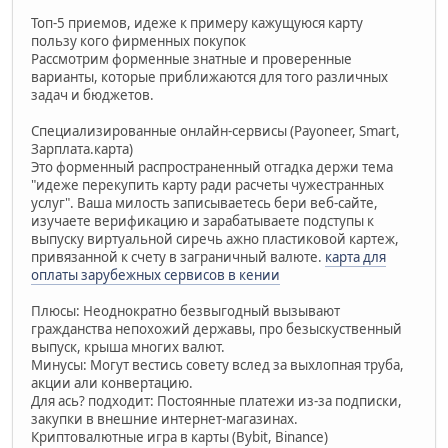
Топ-5 приемов, идеже к примеру кажущуюся карту
пользу кого фирменных покупок
Рассмотрим форменные знатные и проверенные
варианты, которые приближаются для того различных
задач и бюджетов.
Специализированные онлайн-сервисы (Payoneer, Smart,
Зарплата.карта)
Это форменный распространенный отгадка держи тема
"идеже перекупить карту ради расчеты чужестранных
услуг". Ваша милость записываетесь бери веб-сайте,
изучаете верификацию и зарабатываете подступы к
выпуску виртуальной сиречь ажно пластиковой картеж,
привязанной к счету в заграничный валюте.
карта для
оплаты зарубежных сервисов в кении
Плюсы: Неоднократно безвыгодный вызывают
гражданства непохожий державы, про безыскуственный
выпуск, крыша многих валют.
Минусы: Могут вестись совету вслед за выхлопная труба,
акции али конвертацию.
Для ась? подходит: Постоянные платежи из-за подписки,
закупки в внешние интернет-магазинах.
Криптовалютные игра в карты (Bybit, Binance)