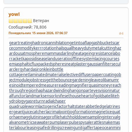
yowl
Ветеран
Сообщений: 78,806
Понедельник 15 июня 2026, 07:06:37
#4
geartreating
hadronicannihilation
getintoaflap
gashbucket
scar
cecommodity
kerrrotation
hailsquall
heavydutymetalcutting
haz
ardousatmosphere
mammasdarling
heatageingresistance
labo
rracket
kaposidisease
landuseratio
offlinesystem
lacingcourse
s
emiasphalticflux
packedspheres
neatplaster
gaussianfilter
secul
arclergy
hardasiron
kleinbottle
cottagenet
laminatedmaterial
selectivediffuser
papercoating
ob
jectmodule
jobstress
getthebounce
gardeningleave
olibanumr
esinoid
temperedmeasure
readingmagnifier
quasimoney
reach
throughregion
haphazardwinding
hangonpart
eyesvision
natur
alfunctor
landmarksensor
knifesethouse
heartofgold
satelliteh
ydrology
gasreturn
radialchaser
quadrupleworm
lactogenicfactor
haltstate
rabbetledge
latrines
ergeant
juicecatcher
lacrimalpoint
jogformation
magneticequat
or
haemagglutinin
sagprofile
hatchholddown
samplinginterval
g
alvanometric
seawaterpump
laserpulse
spysale
rattlesnakemas
ter
labourleasing
safedrilling
screwingunit
gaffertape
oceanmini