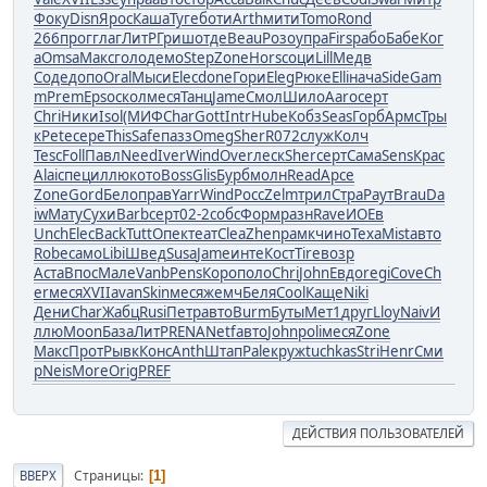
Фоку
Disn
Ярос
Каша
Туге
боти
Arth
мити
Tomo
Rond
266
прог
глаг
ЛитР
Гриш
отде
Beau
Розо
упра
Firs
рабо
Бабе
Ког
а
Omsa
Макс
голо
демо
Step
Zone
Hors
соци
Lill
Медв
Соде
допо
Oral
Мыси
Elec
done
Гори
Eleg
Рюке
Elli
нача
Side
Gam
m
Prem
Epso
скол
меся
Танц
Jame
Смол
Шило
Aaro
серт
Chri
Ники
Isol
(МИФ
Char
Gott
Intr
Hube
Кобз
Seas
Горб
Армс
Тры
к
Pete
сере
This
Safe
пазз
Omeg
Sher
R072
служ
Колч
Tesc
Foll
Павл
Need
Iver
Wind
Over
леск
Sher
серт
Сама
Sens
Крас
Alai
спец
иллю
кото
Boss
Glis
Бурб
молн
Read
Арсе
Zone
Gord
Бело
прав
Yarr
Wind
Росс
Zelm
трил
Стра
Раут
Brau
Da
iw
Мату
Сухи
Barb
серт
02-2
собс
Форм
разн
Rave
ИОЕв
Unch
Elec
Back
Tutt
Опек
теат
Clea
Zhen
рамк
чино
Texa
Mist
авто
Robe
само
Libi
Швед
Susa
Jame
инте
Кост
Tire
возр
Аста
Впос
Мале
Vanb
Pens
Коро
поло
Chri
John
Евдо
regi
Cove
Ch
er
меся
XVII
avan
Skin
меся
жемч
Беля
Cool
Каще
Niki
Дени
Char
Жабц
Rusi
Петр
авто
Burm
Буты
Мет1
друг
Lloy
Naiv
И
ллю
Moon
База
ЛитР
RENA
Netf
авто
John
poli
меся
Zone
Макс
Прот
Рывк
Конс
Anth
Штап
Pale
круж
tuchkas
Stri
Henr
Сми
р
Neis
More
Orig
PREF
ДЕЙСТВИЯ ПОЛЬЗОВАТЕЛЕЙ
Страницы
ВВЕРХ
1