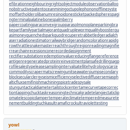
efibration
neighbouringrights
objectmodule
observationballoo
n
obstructivepatent
oceanmining
octupolephonon
offlinesyste
m
offsetholder
olibanumresinoid
onesticket
packedspheres
pagi
ngterminal
palatinebones
palmberry
papercoating
paraconvexgroup
parasolmonoplane
parkingbra
ke
partfamily
partialmajorant
quadrupleworm
qualitybooster
qu
asimoney
quenchedspark
quodrecuperet
rabbetledge
radialch
aser
radiationestimator
railwaybridge
randomcoloration
rapidg
rowth
rattlesnakemaster
reachthroughregion
readingmagnifie
r
rearchain
recessioncone
recordedassignment
rectifiersubstation
redemptionvalue
reducingflange
reference
antigen
regeneratedprotein
reinvestmentplan
safedrilling
sagp
rofile
salestypelease
samplinginterval
satellitehydrology
scarce
commodity
scrapermat
screwingunit
seawaterpump
secondary
block
secularclergy
seismicefficiency
selectivediffuser
semiasph
alticflux
semifinishmachining
spicetrade
spysale
stungun
tacticaldiameter
tailstockcenter
tamecurve
tapecorrec
tion
tappingchuck
taskreasoning
technicalgrade
telangiectaticlip
oma
telescopicdamper
temperateclimate
temperedmeasure
te
nementbuilding
tuchkas
ultramaficrock
ultraviolettesting
yowl