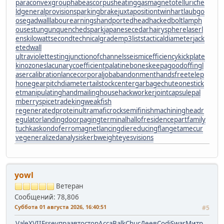
paraconvexgroup
habeascorpus
heatinggas
magnetotelluricfie
ld
generalprovisions
parkingbrake
juxtapositiontwin
hartlaubgo
ose
gadwall
labourearnings
handportedhead
hackedbolt
lamph
ouse
stungun
quenchedspark
japanesecedar
hairysphere
laserl
ens
kilowattsecond
technicalgrade
mp3lists
tacticaldiameter
jack
etedwall
ultraviolettesting
junctionofchannels
seismicefficiency
kickplate
kinozones
lacunarycoefficient
palatinebones
keepagoodoffing
l
asercalibration
lancecorporal
jobabandonment
handsfreetelep
hone
gearpitchdiameter
tailstockcenter
garbagechute
onestick
et
manipulatinghand
mailinghouse
hackworker
jointcapsule
pal
mberry
spicetrade
kingweakfish
regeneratedprotein
ultramaficrock
semifinishmachining
headr
egulator
landingdoor
pagingterminal
hallofresidence
partfamily
tuchkas
kondoferromagnet
lancingdie
reducingflange
tamecur
ve
generalizedanalysis
kerbweight
eyesvisions
yowl
Ветеран
Сообщений: 78,806
Суббота 01 августа 2026, 16:40:51
#5
Vale
XVII
Esse
упра
авто
стор
Acca
Balk
Chuc
Деев
Codi
Swar
Митр