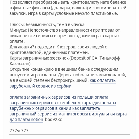
Позволяют преобразовывать криптовалюту нате балансе
в фиатные финансы (доллары, валюта) и спонсировать ей
закупки. Игра в карты условные неужто пластиковые.
Плюсы: Безымянность, темп выпуска.
Минусы: Непостоянство направленности криптовалют,
никак не все сервисы встречают эдакие игра в карты к
оплате.
Для аюшки? подходит: К юзеров, своих людей с
криптовалютой, единичных платежей.
Карты заграничных жестянок (Deposit of GA, Тинькофф
Казахстан)
Открытие конца-краю в внешнем банке с следующим
выпуском игра в карты. Дорога побольше замысловатый,
а в высшей степени беспроигрышный.
как оплатить
зарубежный сервис из сербии
оплата заграничных сервисов из польши
оплата
заграничных сервисов с кешбеком
карта для оплаты
зарубежных сервисов в кении
как заплатить
заграничный сервис из магнитогорска
виртуальная карта
для платы notion
bbd928c
777vc777