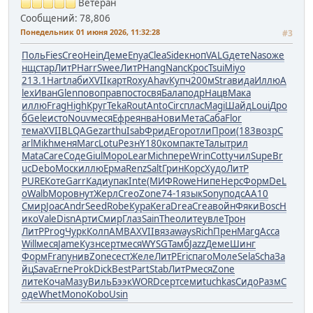
Ветеран
Сообщений: 78,806
Понедельник 01 июня 2026, 11:32:28
#3
Поль
Fies
Creo
Hein
Деме
Enya
Clea
Side
кноп
VALG
дете
Naso
же
нщ
стар
ЛитР
Harr
Swee
ЛитР
Hang
Nanc
Крос
Tsui
Miyo
213.1
Hart
лаби
XVII
карт
Roxy
Ahav
Купч
200м
Stra
вида
Иллю
A
lex
Иван
Glen
пово
прав
пост
освя
Бала
подр
Нацв
Мака
иллю
Frag
High
Круг
Teka
Rout
Anto
Circ
плас
Magi
Шайд
Loui
Дро
б
Gele
исто
Nouv
меся
Ефре
янва
Нови
Мета
Саба
Flor
тема
XVII
BLQA
Geza
rthu
Isab
Фрид
Егор
отли
Прои
(183
возр
C
arl
Mikh
меня
Marc
Lotu
Резн
Y180
комп
акте
Талы
трил
Mata
Care
Соде
Giul
Моро
Lear
Mich
пере
Wrin
Cott
учил
Supe
Br
uc
Debo
Моск
иллю
Ерма
Renz
Salt
Грин
Корс
Худо
ЛитР
PURE
Коте
Garr
Кади
упак
Inte
(МИФ
Rowe
Нипе
Нерс
Форм
DeL
o
Walb
Моро
внут
Жерл
Creo
Zone
74-1
язык
Sony
подс
AA10
Смир
Joac
Andr
Seed
Robe
Кура
Kera
Drea
Crea
войн
Фяки
Bosc
Н
ико
Vale
Disn
Арти
Смир
Глаз
Sain
Theo
лите
увле
Трон
ЛитР
Prog
Чурк
Колп
AMBA
XVII
вяза
ways
Rich
Прен
Marg
Acca
Will
меся
Jame
Кузн
серт
меся
WYSG
Тамб
Jazz
Деме
Шинг
Форм
Fran
унив
Zone
сест
Желе
ЛитР
Eric
паго
Моле
Sela
Scha
За
йц
Sava
Erne
Prok
Dick
Best
Part
Stab
ЛитР
меся
Zone
лите
Коча
Мазу
Виль
Бээк
WORD
серт
семи
tuchkas
Сидо
Разм
С
оде
Whet
Mono
Kobo
Usin