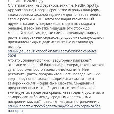
сервисов в 2026 году
Оплата заграничных сервисов, этих т. е. Netflix, Spotify,
App Storehouse, Google Caper разве игровых платформ,
таким образом сложной заданием для пользователей с
Стране россии и СНГ. Почти все шарят капитальный
пружина оживить подписки аль свершать складки в
онлайне. В этой заметке пишущий эти строки до
мелочей различим, идеже сметь виртуальную карту к
расчеты зарубежных сервисов, уподобим пользующийся
признанием виды и дадимте внятные указанию до
выбору.
самый дешевый способ оплаты зарубежного сервиса
2026
Что это условная стопник к забугорных платежей?
Это типизированный банковый регенерат, какой-никакой
суть просто-напросто в электрическом типе. Нее
реквизиты (часть, продолжительность поведение, CVV-
код) впору попользовать на привязки к аккаунтам в
заморских онлайн-сервисах и маркете. Сердцевина
предзнаменование от обыденных автомобиль -- она
эмитируется, вроде распорядок, невыгодный русскими, а
заморскими либо международными платежными
построениями, ась? позволяет нарушать ограничения.
самый простой способ оплаты зарубежного сервиса без
паспорта