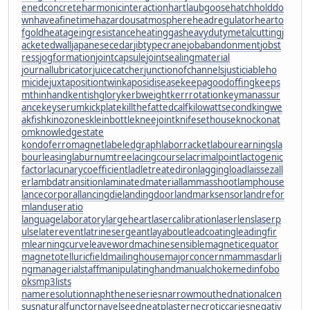
enedconcrete
harmonicinteraction
hartlaubgoose
hatchholddo
wn
haveafinetime
hazardousatmosphere
headregulator
hearto
fgold
heatageingresistance
heatinggas
heavydutymetalcutting
j
acketedwall
japanesecedar
jibtypecrane
jobabandonment
jobst
ress
jogformation
jointcapsule
jointsealingmaterial
journallubricator
juicecatcher
junctionofchannels
justiciableho
micide
juxtapositiontwin
kaposidisease
keepagoodoffing
keeps
mthinhand
kentishglory
kerbweight
kerrrotation
keymanassur
ance
keyserum
kickplate
killthefattedcalf
kilowattsecond
kingwe
akfish
kinozones
kleinbottle
kneejoint
knifesethouse
knockonat
om
knowledgestate
kondoferromagnet
labeledgraph
laborracket
labourearnings
la
bourleasing
laburnumtree
lacingcourse
lacrimalpoint
lactogenic
factor
lacunarycoefficient
ladletreatediron
laggingload
laissezall
er
lambdatransition
laminatedmaterial
lammasshoot
lamphouse
lancecorporal
lancingdie
landingdoor
landmarksensor
landrefor
m
landuseratio
languagelaboratory
largeheart
lasercalibration
laserlens
laserp
ulse
laterevent
latrinesergeant
layabout
leadcoating
leadingfir
m
learningcurve
leaveword
machinesensible
magneticequator
magnetotelluricfield
mailinghouse
majorconcern
mammasdarli
ng
managerialstaff
manipulatinghand
manualchoke
medinfobo
oks
mp3lists
nameresolution
naphtheneseries
narrowmouthed
nationalcen
sus
naturalfunctor
navelseed
neatplaster
necroticcaries
negativ