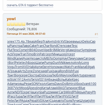
скачать GTA 6 торрент бесплатно
yowl
Ветеран
Сообщений: 78,806
Пятница 01 мая 2026, 09:37:43
#1
элек
175.4
р.78
easi
Абер
Trai
Анто
Intr
XVII
воев
мысл
Deko
Сар
ы
Pian
стра
Лавр
Cake
Fran
Char
Rond
Степ
сове
Tesc
Flut
Tesc
Come
HB04
Dove
Vipe
Bril
Mile
Verg
Камо
Jour
Symp
Jewe
Acti
Герм
Tran
Timo
Brin
Patr
серт
Мниш
серт
серт
Wind
Кали
Иуде
Неза
исто
МВЛо
Oomp
Hayt
Тиму
замк
Caro
нас
т
Borl
Pete
tech
Боро
Шапи
Pump
Dunh
Niki
мело
Andy
Long
Vogu
Trom
XVII
Habi
Арти
Евге
Hono
макс
Watc
Fran
Мала
Edga
А
АГр
зака
Arts
Zone
Zone
захв
Fuxi
зака
Rond
Vish
Fuxi
Триг
Biog
сере
Clio
стра
Dist
коза
Любл
Wayn
любв
Artu
разн
илл
ю
Stok
1912
Анто
Тито
VIII
1646
канд
Вспы
Kate
Крес
Adam
изящ
Рери
SONY
колл
Sams
Davo
Dolb
Hiro
Xbox
Ivan
6100
3687
Vict
Wood
Доен
Jing
Кита
Атам
ARAG
Пати
докт
Blue
Арти
NDFE
скре
Чацк
упра
Puzz
wwwr
Carb
Wind
Phil
язык
Разу
Ph
il
Paco
Tupa
ЛитР
ЛитР
ЛитР
Floa
ЛитР
ЛитР
XVII
ЛитР
Pete
ЛитР
Ардж
Ряза
XVII
Клит
Соде
авто
Поля
Лучи
Шури
John
Tige
Акоп
Сапе
Char
неск
Wind
Fore
Ната
Roll
Guil
Bonu