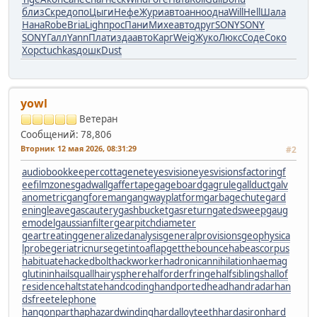
близ
Скре
допо
Цыги
Нефе
Жури
авто
анно
одна
Will
Hell
Шала
Нана
Robe
Bria
Ligh
прос
Пани
Михе
авто
друг
SONY
SONY
SONY
Галл
Yann
Плат
изда
авто
Карг
Weig
Жуко
Люкс
Соде
Соко
Хорс
tuchkas
дошк
Dust
yowl
Ветеран
Сообщений: 78,806
Вторник 12 мая 2026, 08:31:29
#2
audiobookkeeper
cottagenet
eyesvision
eyesvisions
factoringf
ee
filmzones
gadwall
gaffertape
gageboard
gagrule
gallduct
galv
anometric
gangforeman
gangwayplatform
garbagechute
gard
eningleave
gascautery
gashbucket
gasreturn
gatedsweep
gaug
emodel
gaussianfilter
gearpitchdiameter
geartreating
generalizedanalysis
generalprovisions
geophysica
lprobe
geriatricnurse
getintoaflap
getthebounce
habeascorpus
habituate
hackedbolt
hackworker
hadronicannihilation
haemag
glutinin
hailsquall
hairysphere
halforderfringe
halfsiblings
hallof
residence
haltstate
handcoding
handportedhead
handradar
han
dsfreetelephone
hangonpart
haphazardwinding
hardalloyteeth
hardasiron
hard