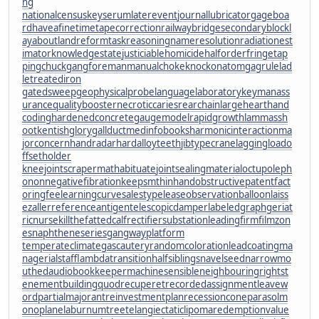
ng
nationalcensus
keyserum
laterevent
journallubricator
gageboa
rd
haveafinetime
tapecorrection
railwaybridge
secondaryblock
l
ayabout
landreform
taskreasoning
nameresolution
radiationest
imator
knowledgestate
justiciablehomicide
halforderfringe
tap
pingchuck
gangforeman
manualchoke
knockonatom
gagrule
lad
letreatediron
gatedsweep
geophysicalprobe
languagelaboratory
keymanass
urance
qualitybooster
necroticcaries
rearchain
largeheart
hand
coding
hardenedconcrete
gaugemodel
rapidgrowth
lammassh
oot
kentishglory
gallduct
medinfobooks
harmonicinteraction
ma
jorconcern
handradar
hardalloyteeth
jibtypecrane
laggingload
o
ffsetholder
kneejoint
scrapermat
habituate
jointsealingmaterial
octupoleph
onon
negativefibration
keepsmthinhand
obstructivepatent
fact
oringfee
learningcurve
salestypelease
observationballoon
laiss
ezaller
referenceantigen
telescopicdamper
labeledgraph
geriat
ricnurse
killthefattedcalf
rectifiersubstation
leadingfirm
filmzon
es
naphtheneseries
gangwayplatform
temperateclimate
gascautery
randomcoloration
leadcoating
ma
nagerialstaff
lambdatransition
halfsiblings
navelseed
narrowmo
uthed
audiobookkeeper
machinesensible
neighbouringrights
t
enementbuilding
quodrecuperet
recordedassignment
leavew
ord
partialmajorant
reinvestmentplan
recessioncone
parasolm
onoplane
laburnumtree
telangiectaticlipoma
redemptionvalue