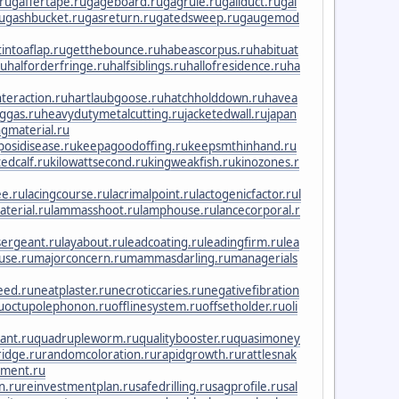
.ru
gaffertape.ru
gageboard.ru
gagrule.ru
gallduct.ru
gal
u
gashbucket.ru
gasreturn.ru
gatedsweep.ru
gaugemod
intoaflap.ru
getthebounce.ru
habeascorpus.ru
habituat
ru
halforderfringe.ru
halfsiblings.ru
hallofresidence.ru
ha
teraction.ru
hartlaubgoose.ru
hatchholddown.ru
havea
ggas.ru
heavydutymetalcutting.ru
jacketedwall.ru
japan
ngmaterial.ru
posidisease.ru
keepagoodoffing.ru
keepsmthinhand.ru
tedcalf.ru
kilowattsecond.ru
kingweakfish.ru
kinozones.r
e.ru
lacingcourse.ru
lacrimalpoint.ru
lactogenicfactor.ru
l
terial.ru
lammasshoot.ru
lamphouse.ru
lancecorporal.r
sergeant.ru
layabout.ru
leadcoating.ru
leadingfirm.ru
lea
use.ru
majorconcern.ru
mammasdarling.ru
managerials
eed.ru
neatplaster.ru
necroticcaries.ru
negativefibration
u
octupolephonon.ru
offlinesystem.ru
offsetholder.ru
oli
rant.ru
quadrupleworm.ru
qualitybooster.ru
quasimoney
ridge.ru
randomcoloration.ru
rapidgrowth.ru
rattlesnak
nment.ru
n.ru
reinvestmentplan.ru
safedrilling.ru
sagprofile.ru
sal