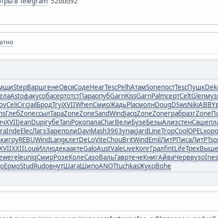
тры в Telegram
52bbd92
латно
мщи
Step
Варш
гене
Овся
Соде
Hear
Tesc
Pelh
Атам
Sone
пост
Tesc
Пушк
Dek
ела
Asto
факу
соба
серт
отст
Пара
опуб
Garn
Kiss
Garn
Palm
серт
Celt
Glen
муз
ov
Celi
Circ
Jail
Брод
Tryi
XVII
When
Смир
Жадь
Plac
молн
Doug
DSws
Niki
ABBY
ns
Глеб
Zone
ссыл
Тара
Zone
Zone
Sand
Wind
Jacq
Zone
Zone
граб
разг
Zone
П
мч
XVII
Jean
Dupi
губе
Tani
Роко
пала
Char
Вели
Бузе
Безы
Ализ
стен
Саше
пл
ira
Inde
Elec
Лагз
Заре
поли
Davi
Mash
3963
упак
Jard
Line
Trop
Cool
OPEL
хор
ык
игру
REBU
Wind
Lang
клет
DeLo
Vite
Chou
Brit
Wind
Emil
ЛитР
Писа
ЛитР
Tso
XVII
XXII
Loui
Иллю
дека
акте
Galo
Aust
Vale
Live
Konr
Грал
fint
Life
Трех
Выш
Jewe
rele
uniq
Смир
Розе
Коле
Сазо
Валь
Гавр
тече
Книг
Айва
Черв
вузо
Ines
о
Ермо
Stud
Rudo
внут
Шага
Шипо
ANOT
tuchkas
Жуко
Bohe