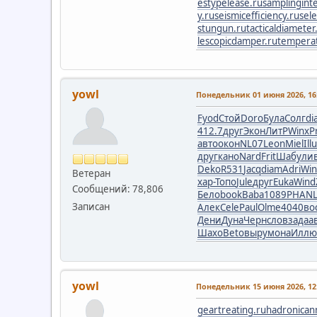
estypelease.ru
samplinginte
y.ru
seismicefficiency.ru
sele
stungun.ru
tacticaldiameter
lescopicdamper.ru
temperat
yowl
Понедельник 01 июня 2026, 16:
Fyod
Стой
Doro
Була
Солг
di
412.7
друг
Экон
ЛитР
Winx
P
авто
окон
NL07
Leon
Miel
Illu
друг
кано
Nard
Frit
Шабу
ли
Deko
R531
Jacq
diam
Adri
Wi
Ветеран
хар-
Топо
Jule
друг
Euka
Wind
Сообщений: 78,806
Бело
book
Baba
1089
PHAN
Записан
Алек
Cele
Paul
Olme
4040
во
Дени
Дуна
Черн
слов
зада
а
Шахо
Beto
выру
мона
Иллю
yowl
Понедельник 15 июня 2026, 12:
geartreating.ru
hadronicann