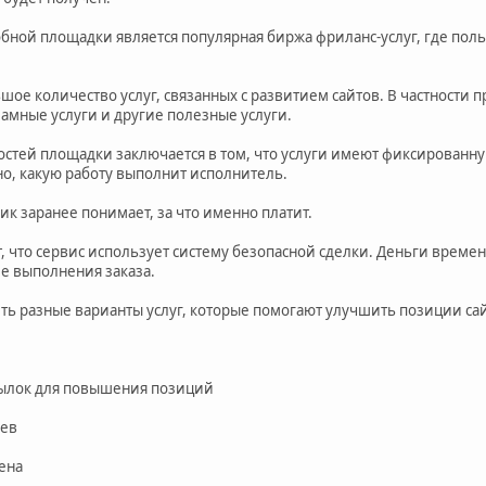
ой площадки является популярная биржа фриланс-услуг, где польз
ое количество услуг, связанных с развитием сайтов. В частности 
амные услуги и другие полезные услуги.
остей площадки заключается в том, что услуги имеют фиксированную
но, какую работу выполнит исполнитель.
чик заранее понимает, за что именно платит.
 что сервис использует систему безопасной сделки. Деньги време
е выполнения заказа.
ить разные варианты услуг, которые помогают улучшить позиции сай
ылок для повышения позиций
ев
ена