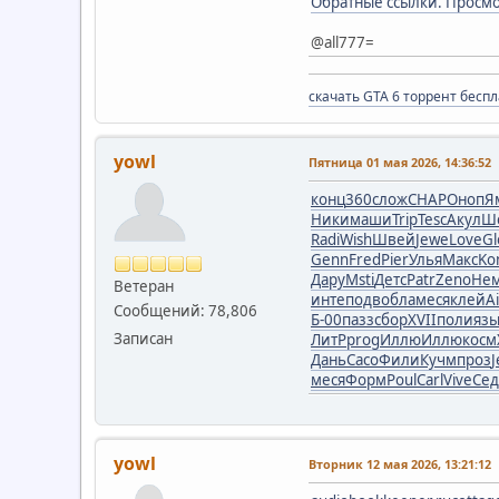
Обратные ссылки. Просмо
@all777=
скачать GTA 6 торрент бесп
yowl
Пятница 01 мая 2026, 14:36:52
конц
360
слож
CHAP
Оноп
Я
Ники
маши
Trip
Tesc
Акул
Ш
Radi
Wish
Швей
Jewe
Love
Gl
Genn
Fred
Pier
Улья
Макс
Ko
Дару
Msti
Детс
Patr
Zeno
Не
Ветеран
инте
подв
обла
меся
клей
A
Сообщений: 78,806
Б-00
пазз
сбор
XVII
поли
яз
Записан
ЛитР
prog
Иллю
Иллю
косм
Дань
Сасо
Фили
Кучм
проз
меся
Форм
Poul
Carl
Vive
Сед
yowl
Вторник 12 мая 2026, 13:21:12