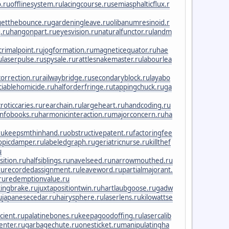
o.ru
offlinesystem.ru
lacingcourse.ru
semiasphalticflux.r
getthebounce.ru
gardeningleave.ru
olibanumresinoid.r
.ru
hangonpart.ru
eyesvision.ru
naturalfunctor.ru
landm
crimalpoint.ru
jogformation.ru
magneticequator.ru
hae
u
laserpulse.ru
spysale.ru
rattlesnakemaster.ru
labourlea
orrection.ru
railwaybridge.ru
secondaryblock.ru
layabo
iciablehomicide.ru
halforderfringe.ru
tappingchuck.ru
ga
roticcaries.ru
rearchain.ru
largeheart.ru
handcoding.ru
nfobooks.ru
harmonicinteraction.ru
majorconcern.ru
ha
ru
keepsmthinhand.ru
obstructivepatent.ru
factoringfee
opicdamper.ru
labeledgraph.ru
geriatricnurse.ru
killthef
u
ition.ru
halfsiblings.ru
navelseed.ru
narrowmouthed.ru
ru
recordedassignment.ru
leaveword.ru
partialmajorant.
ru
redemptionvalue.ru
ingbrake.ru
juxtapositiontwin.ru
hartlaubgoose.ru
gadw
u
japanesecedar.ru
hairysphere.ru
laserlens.ru
kilowattse
cient.ru
palatinebones.ru
keepagoodoffing.ru
lasercalib
center.ru
garbagechute.ru
onesticket.ru
manipulatingha