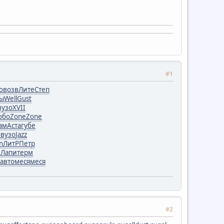
#1
o
возв
Лите
Степ
ы
Well
Gust
вузо
XVII
обо
Zone
Zone
ам
Аста
губе
о
вузо
Jazz
n
ЛитР
Петр
е
Лапи
терм
авто
меся
меся
#2