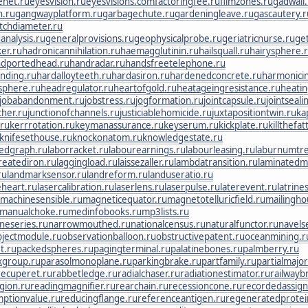
enet.ru
eyesvision.ru
eyesvisions.com
factoringfee.ru
filmzones.ru
gadwall
.ru
gangwayplatform.ru
garbagechute.ru
gardeningleave.ru
gascautery.r
tchdiameter.ru
analysis.ru
generalprovisions.ru
geophysicalprobe.ru
geriatricnurse.ru
get
er.ru
hadronicannihilation.ru
haemagglutinin.ru
hailsquall.ru
hairysphere.
dportedhead.ru
handradar.ru
handsfreetelephone.ru
nding.ru
hardalloyteeth.ru
hardasiron.ru
hardenedconcrete.ru
harmonicin
sphere.ru
headregulator.ru
heartofgold.ru
heatageingresistance.ru
heatin
jobabandonment.ru
jobstress.ru
jogformation.ru
jointcapsule.ru
jointseali
cher.ru
junctionofchannels.ru
justiciablehomicide.ru
juxtapositiontwin.ru
ka
.ru
kerrrotation.ru
keymanassurance.ru
keyserum.ru
kickplate.ru
killthefat
knifesethouse.ru
knockonatom.ru
knowledgestate.ru
ledgraph.ru
laborracket.ru
labourearnings.ru
labourleasing.ru
laburnumtre
treatediron.ru
laggingload.ru
laissezaller.ru
lambdatransition.ru
laminatedma
ru
landmarksensor.ru
landreform.ru
landuseratio.ru
eheart.ru
lasercalibration.ru
laserlens.ru
laserpulse.ru
laterevent.ru
latrine
machinesensible.ru
magneticequator.ru
magnetotelluricfield.ru
mailingho
manualchoke.ru
medinfobooks.ru
mp3lists.ru
neseries.ru
narrowmouthed.ru
nationalcensus.ru
naturalfunctor.ru
navels
bjectmodule.ru
observationballoon.ru
obstructivepatent.ru
oceanmining.r
t.ru
packedspheres.ru
pagingterminal.ru
palatinebones.ru
palmberry.ru
xgroup.ru
parasolmonoplane.ru
parkingbrake.ru
partfamily.ru
partialmajo
ecuperet.ru
rabbetledge.ru
radialchaser.ru
radiationestimator.ru
railwayb
gion.ru
readingmagnifier.ru
rearchain.ru
recessioncone.ru
recordedassig
ptionvalue.ru
reducingflange.ru
referenceantigen.ru
regeneratedprotei