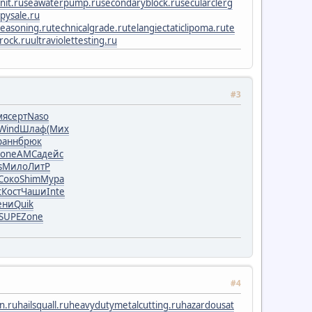
nit.ru
seawaterpump.ru
secondaryblock.ru
secularclerg
spysale.ru
reasoning.ru
technicalgrade.ru
telangiectaticlipoma.ru
te
rock.ru
ultraviolettesting.ru
#3
мя
серт
Naso
Wind
Шлаф
(Мих
ранн
брюк
one
АМСа
дейс
s
Мило
ЛитР
Соко
Shim
Мура
t
Кост
Чаши
Inte
ени
Quik
SUPE
Zone
#4
n.ru
hailsquall.ru
heavydutymetalcutting.ru
hazardousat