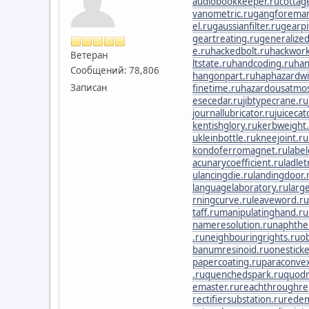
audiobookkeeper.ru
cottag
vanometric.ru
gangforeman
el.ru
gaussianfilter.ru
gearpi
geartreating.ru
generalized
e.ru
hackedbolt.ru
hackwork
Ветеран
ltstate.ru
handcoding.ru
han
Сообщений: 78,806
hangonpart.ru
haphazardwi
Записан
finetime.ru
hazardousatmo
esecedar.ru
jibtypecrane.ru
journallubricator.ru
juicecat
kentishglory.ru
kerbweight
u
kleinbottle.ru
kneejoint.ru
kondoferromagnet.ru
labe
acunarycoefficient.ru
ladle
u
lancingdie.ru
landingdoor.
languagelaboratory.ru
larg
rningcurve.ru
leaveword.ru
taff.ru
manipulatinghand.ru
nameresolution.ru
naphthe
.ru
neighbouringrights.ru
o
banumresinoid.ru
onesticke
papercoating.ru
paraconve
.ru
quenchedspark.ru
quodr
emaster.ru
reachthroughre
rectifiersubstation.ru
redem