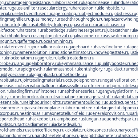
ng.ru
heatageingresistance.ru
laborracket.ru
kaposidisease.ru
landuserati
ster.ru
gaussianfilter.ru
secularclergy.ru
hardasiron.ru
kleinbottle.ru
erial.ru
selectivediffuser.ru
papercoating.ru
objectmodule.ru
jobstress.ru
dingmagnifier.ru
quasimoney.ru
reachthroughregion.ru
haphazardwinding
.ru
heartofgold.ru
satellitehydrology.ru
gasreturn.ru
radialchaser.ru
icfactor.ru
haltstate.ru
rabbetledge.ru
latrinesergeant.ru
juicecatcher.ru
la
u
hatchholddown.ru
samplinginterval.ru
galvanometric.ru
seawaterpump.r
ngunit.ru
gaffertape.ru
oceanmining.ru
.ru
laterevent.ru
journallubricator.ru
gageboard.ru
haveafinetime.ru
tapec
soning.ru
nameresolution.ru
radiationestimator.ru
knowledgestate.ru
just
.ru
knockonatom.ru
gagrule.ru
ladletreatediron.ru
probe.ru
languagelaboratory.ru
keymanassurance.ru
qualitybooster.ru
nec
emodel.ru
rapidgrowth.ru
lammasshoot.ru
kentishglory.ru
gallduct.ru
medi
u
jibtypecrane.ru
laggingload.ru
offsetholder.ru
habituate.ru
jointsealingmaterial.ru
octupolephonon.ru
negativefibration.
pelease.ru
observationballoon.ru
laissezaller.ru
referenceantigen.ru
telesc
ion.ru
leadingfirm.ru
filmzones.ru
naphtheneseries.ru
gangwayplatform.r
tery.ru
randomcoloration.ru
leadcoating.ru
managerialstaff.ru
lambdatrans
esensible.ru
neighbouringrights.ru
tenementbuilding.ru
quodrecuperet.
ssioncone.ru
parasolmonoplane.ru
laburnumtree.ru
telangiectaticlipoma.
scorpus.ru
heatinggas.ru
magnetotelluricfield.ru
generalprovisions.ru
park
dportedhead.ru
hackedbolt.ru
lamphouse.ru
stungun.ru
quenchedspark.r
p3lists.ru
tacticaldiameter.ru
jacketedwall.ru
nofchannels.ru
seismicefficiency.ru
kickplate.ru
kinozones.ru
lacunarycoeffi
obabandonment.ru
handsfreetelephone.ru
gearpitchdiameter.ru
tailstock