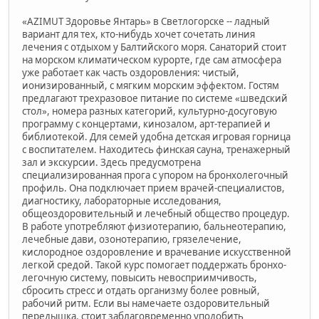
«AZIMUT Здоровье Янтарь» в Светлогорске -- ладный
вариант для тех, кто-нибудь хочет сочетать линия
лечения с отдыхом у Балтийского моря. Санаторий стоит
на морском климатическом курорте, где сам атмосфера
уже работает как часть оздоровления: чистый,
ионизированный, с мягким морским эффектом. Гостям
предлагают трехразовое питание по системе «шведский
стол», номера разных категорий, культурно-досуговую
программу с концертами, кинозалом, арт-терапией и
библиотекой. Для семей удобна детская игровая горница
с воспитателем. Находитесь финская сауна, тренажерный
зал и экскурсии. Здесь предусмотрена
специализированная прога с упором на бронхолегочный
профиль. Она подключает прием врачей-специалистов,
диагностику, лабораторные исследования,
общеоздоровительный и лечебный общество процедур.
В работе употребляют физиотерапию, бальнеотерапию,
лечебные дави, озонотерапию, грязелечение,
кислородное оздоровление и врачевание искусственной
легкой средой. Такой курс помогает поддержать бронхо-
легочную систему, повысить невосприимчивость,
сбросить стресс и отдать организму более ровный,
рабочий ритм. Если вы намечаете оздоровительный
передышка, стоит заблаговременно уподобить