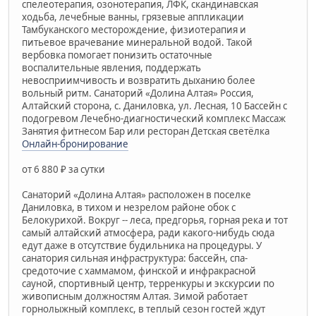
спелеотерапия, озонотерапия, ЛФК, скандинавская
ходьба, лечебные ванны, грязевые аппликации
Тамбуканского месторождение, физиотерапия и
питьевое врачевание минеральной водой. Такой
вербовка помогает понизить остаточные
воспалительные явления, поддержать
невосприимчивость и возвратить дыханию более
вольный ритм. Санаторий «Долина Алтая» Россия,
Алтайский сторона, с. Даниловка, ул. Лесная, 10 Бассейн с
подогревом Лечебно-диагностический комплекс Массаж
Занятия фитнесом Бар или ресторан Детская светёлка
Онлайн-бронирование
от 6 880 ₽ за сутки
Санаторий «Долина Алтая» расположен в поселке
Даниловка, в тихом и незрелом районе обок с
Белокурихой. Вокруг -- леса, предгорья, горная река и тот
самый алтайский атмосфера, ради какого-нибудь сюда
едут даже в отсутствие будильника на процедуры. У
санатория сильная инфраструктура: бассейн, спа-
средоточие с хаммамом, финской и инфракрасной
сауной, спортивный центр, терренкуры и экскурсии по
живописным должностям Алтая. Зимой работает
горнолыжный комплекс, в теплый сезон гостей ждут