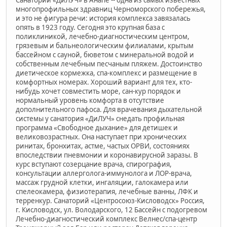
многопрофильных здравниц Черноморского побережья,
и это не фигура речи: история комплекса завязалась
опять в 1923 году. Сегодня это крупная база с
поликлиникой, лечебно-диагностическим центром,
грязевым и бальнеологическим филиалами, крытым
бассейном с сауной, бюветом с минеральной водой и
собственным лечебным песчаным пляжем. Достоинство
диетическое кормежка, спа-комплекс и размещение в
комфортных номерах. Хороший вариант для тех, кто-
нибудь хочет совместить море, сан-кур порядок и
нормальный уровень комфорта в отсутствие
дополнительного пафоса. Для врачевания дыхательной
системы у санатория «ДиЛУЧ» снедать профильная
программа «Свободное дыхание» для детишек и
великовозрастных. Она наступает при хронических
ринитах, бронхитах, астме, частых ОРВИ, состояниях
впоследствии пневмонии и коронавирусной заразы. В
курс вступают созерцание врача, спирография,
консультации аллерголога-иммунолога и ЛОР-врача,
массаж грудной клетки, ингаляции, галокамера или
спелеокамера, физиотерапия, лечебные ванны, ЛФК и
терренкур. Санаторий «Центросоюз-Кисловодск» Россия,
г. Кисловодск, ул. Володарского, 12 Бассейн с подогревом
Лечебно-диагностический комплекс Велнес/спа-центр