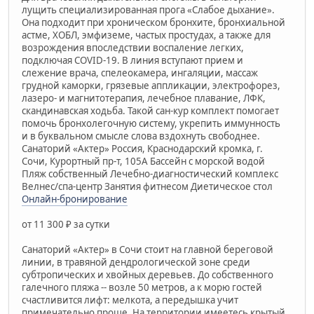
лущить специализированная прога «Слабое дыхание».
Она подходит при хроническом бронхите, бронхиальной
астме, ХОБЛ, эмфиземе, частых простудах, а также для
возрождения впоследствии воспаление легких,
подключая COVID-19. В линия вступают прием и
слежение врача, спелеокамера, ингаляции, массаж
грудной каморки, грязевые аппликации, электрофорез,
лазеро- и магнитотерапия, лечебное плавание, ЛФК,
скандинавская ходьба. Такой сан-кур комплект помогает
помочь бронхолегочную систему, укрепить иммунность
и в буквальном смысле слова вздохнуть свободнее.
Санаторий «Актер» Россия, Краснодарский кромка, г.
Сочи, Курортный пр-т, 105А Бассейн с морской водой
Пляж собственный Лечебно-диагностический комплекс
Велнес/спа-центр Занятия фитнесом Диетическое стол
Онлайн-бронирование
от 11 300 ₽ за сутки
Санаторий «Актер» в Сочи стоит на главной береговой
линии, в травяной дендрологической зоне среди
субтропических и хвойных деревьев. До собственного
галечного пляжа -- возле 50 метров, а к морю гостей
счастливится лифт: мелкота, а передышка учит
примечательно проще. На территории имеетесь крытый