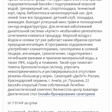
оздоровительный бассейн с подогреваемой морской
водой, тренажерный зал, спортплощадка, теннисный
корт, сауна, библиотека и киноконцертный зал. Для
семей тоже все продумано: детский клуб, площадка,
анимация. Выходит успешный микс травя и полноценной
сан-кур инфраструктуры. Для лечения заболеваний
дыхательной системы «Артист» необычайно увлекателен
сочетанием климата и процедур. Морской воздух с
йодом и солями тут уже работает каким образом кроткая
природная ингаляция. В программах оздоровления
употребляют климатотерапию, галотерапию в соляной
пещере, ингаляции, грязелечение, гидротерапия с
лечебными ваннами и приемом минеральной воды, а
также ЛФК, ходьбу и плавание. Такой курс помогает
помочь бронхолегочную систему, упрочить
невосприимчивость и реставрироваться в отсутствие
режима «больница у моря». Санаторий «ДиЛУЧ» Россия,
Краснодарский окраина, г. Анапа, ул. Пушкина, 22
Бассейн открытый Пляж собственный Лечебно-
диагностический комплекс Велнес/спа-центр Аквапарк
Диетическое стол
Онлайн-бронирование санаториев
от 7 014 ₽ за сутки
Санаторий «ДиЛУЧ» в Анапе -- одна из самых известных