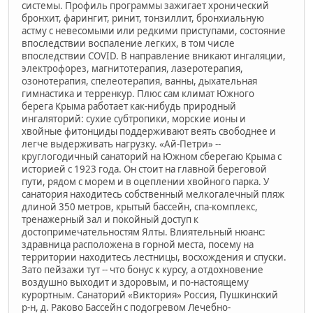
системы. Профиль программы зажигает хронический
бронхит, фарингит, ринит, тонзиллит, бронхиальную
астму с невесомыми или редкими приступами, состояние
впоследствии воспаление легких, в том числе
впоследствии COVID. В направление вникают ингаляции,
электрофорез, магнитотерапия, лазеротерапия,
озонотерапия, спелеотерапия, ванны, дыхательная
гимнастика и терренкур. Плюс сам климат Южного
берега Крыма работает как-нибудь природный
ингаляторий: сухие субтропики, морские ионы и
хвойные фитонциды поддерживают веять свободнее и
легче выдерживать нагрузку. «Ай-Петри» --
круглогодичный санаторий на Южном сберегаю Крыма с
историей с 1923 года. Он стоит на главной береговой
пути, рядом с морем и в оцеплении хвойного парка. У
санатория находитесь собственный мелкогалечный пляж
длиной 350 метров, крытый бассейн, спа-комплекс,
тренажерный зал и покойный доступ к
достопримечательностям Ялты. Влиятельный нюанс:
здравница расположена в горной места, посему на
территории находитесь лестницы, восхождения и спуски.
Зато пейзажи тут -- что бонус к курсу, а отдохновение
воздушно выходит и здоровым, и по-настоящему
курортным. Санаторий «Виктория» Россия, Пушкинский
р-н, д. Раково Бассейн с подогревом Лечебно-