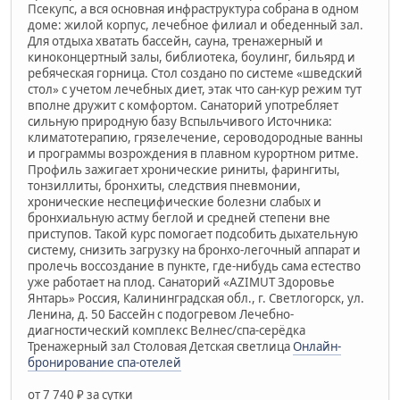
Псекупс, а вся основная инфраструктура собрана в одном
доме: жилой корпус, лечебное филиал и обеденный зал.
Для отдыха хватать бассейн, сауна, тренажерный и
киноконцертный залы, библиотека, боулинг, бильярд и
ребяческая горница. Стол создано по системе «шведский
стол» с учетом лечебных диет, этак что сан-кур режим тут
вполне дружит с комфортом. Санаторий употребляет
сильную природную базу Вспыльчивого Источника:
климатотерапию, грязелечение, сероводородные ванны
и программы возрождения в плавном курортном ритме.
Профиль зажигает хронические риниты, фарингиты,
тонзиллиты, бронхиты, следствия пневмонии,
хронические неспецифические болезни слабых и
бронхиальную астму беглой и средней степени вне
приступов. Такой курс помогает подсобить дыхательную
систему, снизить загрузку на бронхо-легочный аппарат и
пролечь воссоздание в пункте, где-нибудь сама естество
уже работает на плод. Санаторий «AZIMUT Здоровье
Янтарь» Россия, Калининградская обл., г. Светлогорск, ул.
Ленина, д. 50 Бассейн с подогревом Лечебно-
диагностический комплекс Велнес/спа-серёдка
Тренажерный зал Столовая Детская светлица
Онлайн-
бронирование спа-отелей
от 7 740 ₽ за сутки