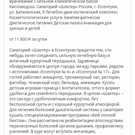
врачевание с сильной климатической базой
Кисловодска. Санаторий «Шахтер» Россия, г. Ессентуки,
ул. Баталинская, 9 Лечебно-диагностический комплекс
Косметологические услуги Занятия фитнесом
Диетическое питание Детская палата Анимация для
зрелых и детей
от 11 800 ₽ за сутки
Санаторий «Шахтер» в Ессентуках придется тем, кто-
нибудь хочет соединить сильную лечебную базу и
античный курортный передышка. Здравница
обнаруживается в центре города, между парками, рядком
с источниками «Ессентуки № 4» и «Ессентуки № 17». Для
гостей работают аквацентр, тренажерный зал, ресторан,
фитобар, теннисный корт, бильярд, анимация. Кусать
детская игровая горница с воспитателем, оттого формат
удобен и для семейного передышки. В целом «Шахтер» --
это сан-кур с удобопонятным комфортом, без
бесполезной суеты и с хорошей курортной атмосферой.
Для лечения болезней дыхательной системы у санатория
кушать специализированная программа «Вей полной
бюстом». Она рассчитана на реабилитацию впоследствии
перенесенных болезней органов дыхания, профилактику
усилений. В курс могут вступать ингаляции,