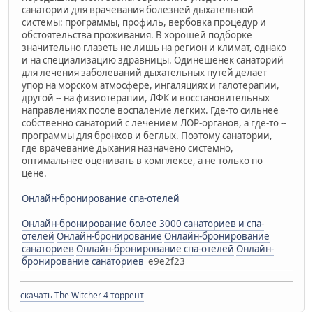
санатории для врачевания болезней дыхательной
системы: программы, профиль, вербовка процедур и
обстоятельства проживания. В хорошей подборке
значительно глазеть не лишь на регион и климат, однако
и на специализацию здравницы. Одинешенек санаторий
для лечения заболеваний дыхательных путей делает
упор на морском атмосфере, ингаляциях и галотерапии,
другой -- на физиотерапии, ЛФК и восстановительных
направлениях после воспаление легких. Где-то сильнее
собственно санаторий с лечением ЛОР-органов, а где-то --
программы для бронхов и беглых. Поэтому санатории,
где врачевание дыхания назначено системно,
оптимальнее оценивать в комплексе, а не только по
цене.
Онлайн-бронирование спа-отелей
Онлайн-бронирование более 3000 санаториев и спа-
отелей
Онлайн-бронирование
Онлайн-бронирование
санаториев
Онлайн-бронирование спа-отелей
Онлайн-
бронирование санаториев
e9e2f23
скачать The Witcher 4 торрент