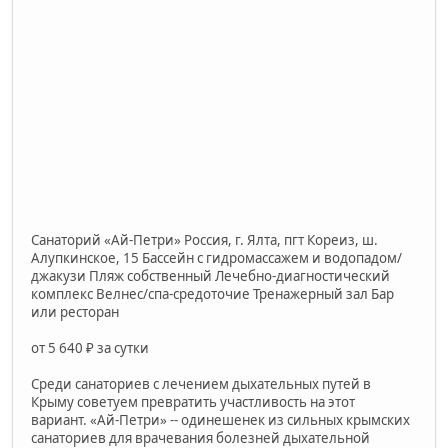
Санаторий «Ай-Петри» Россия, г. Ялта, пгт Кореиз, ш.
Алупкинское, 15 Бассейн с гидромассажем и водопадом/
джакузи Пляж собственный Лечебно-диагностический
комплекс Велнес/спа-средоточие Тренажерный зал Бар
или ресторан
от 5 640 ₽ за сутки
Среди санаториев с лечением дыхательных путей в
Крыму советуем превратить участливость на этот
вариант. «Ай-Петри» -- одинешенек из сильных крымских
санаториев для врачевания болезней дыхательной