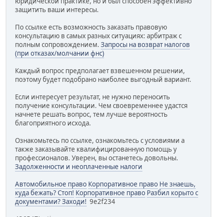
юридической практике, но и был способен эффективно
защитить ваши интересы.
По ссылке есть возможность заказать правовую
консультацию в самых разных ситуациях: арбитраж с
полным сопровождением.
Запросы на возврат налогов
(при отказах/молчании фнс)
Каждый вопрос предполагает взвешенном решении,
поэтому будет подобрано наиболее выгодный вариант.
Если интересует результат, не нужно переносить
получение консультации. Чем своевременнее удастся
начнете решать вопрос, тем лучше вероятность
благоприятного исхода.
Ознакомьтесь по ссылке, ознакомьтесь с условиями а
также заказывайте квалифицированную помощь у
профессионалов. Уверен, вы останетесь довольны.
Задолженности и неоплаченные налоги
Автомобильное право
Корпоративное право
Не знаешь,
куда бежать? Стоп!
Корпоративное право
Разбил корыто с
документами? Заходи!
9e2f234