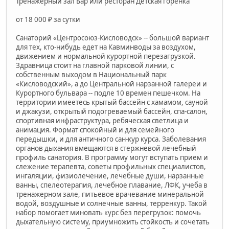
Тренажерный зал Бар или ресторан Детская горенка
от 18 000 ₽ за сутки
Санаторий «Центросоюз-Кисловодск» -- большой вариант
для тех, кто-нибудь едет на Кавминводы за воздухом,
движением и нормальной курортной перезагрузкой.
Здравница стоит на главной парковой линии, с
собственным выходом в Национальный парк
«Кисловодский», а до Центральной нарзанной галереи и
Курортного бульвара -- подле 10 времен пешечком. На
территории имеетесь крытый бассейн с хамамом, сауной
и джакузи, открытый подогреваемый бассейн, спа-салон,
спортивная инфраструктура, ребяческая светлица и
анимация. Формат спокойный и для семейного
передышки, и для античного сан-кур курса. Заболевания
органов дыхания вмещаются в стержневой лечебный
профиль санатория. В программу могут вступать прием и
слежение терапевта, советы профильных специалистов,
ингаляции, физиолечение, лечебные души, нарзанные
ванны, спелеотерапия, лечебное плавание, ЛФК, учеба в
тренажерном зале, питьевое врачевание минеральной
водой, воздушные и солнечные ванны, терренкур. Такой
набор помогает миновать курс без перегрузок: помочь
дыхательную систему, приумножить стойкость и сочетать