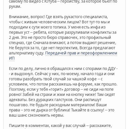
самому по видео с Ютуба -- геройству, за которое бьют по
рукам.
Внимание, вопрос! Где взять рукастого специалиста,
чтобы с живым человеческим лицом? Вот тут-то мы и
подходим к сути моего топика. У меня есть инфа из
первых уст -- ребята, которые разруливали конфликты за
2 дня. Это не просто бюро справочек, это профильный
спецназ, где Сначала вникают, а потом выдают решение,
Не берутся за то, где нет перспектив, Всегда предлагают
альтернативу суду.
Передачей прав и переоформлением
ИП
Если по делу, лично я обращался к ним с спорами по ДДУ -
- и выдохнул. Сейчас у них, по-моему, начало года и они
готовы разобрать твой случай за чашкой кофе -- с
условием, что потом расскажешь на форуме, как прошло.
Поэтому, если у тебя «горит» договор -- не сиди на попе
ровно! Забей на страхи и жми на кнопку ниже! Там сидят
адекваты. Без дурацких галстуков. Они распишут
пошагово. Не будьте расходным материалом! Ваши
права -- это не дырка от бублика! Тыкайте в ссылку! -- это
ваш шанс сэкономить нервы.
Пишите в комментах, какой у вас случай -- расскажите,