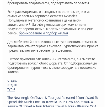
бронировать апартаменты, подвёртывать перелёты.
Если рассматривать о выгодных перелетах, одним из
самых известных сервисов остается Aviasales.
Популярный метапоиск сравнивает цены тысяч
авиакомпаний. За счёт умным алгоритмам клиент
получает вероятность выкроить оптимальные по цене
рейсы.
бронирование и подбор жилья
Для любителей организованные путешествия, отличным
вариантом станет сервис LaVoyage. Туристический проект
предоставляет интересные путешествия.
В итоге применяя эти онлайн-инструменты, вы сможете
подготовить вояж любого формата. От подбора жилья до
бронирования туров -- все можно соорудить в несколько
кликов.
отдых
отдых
туры
The New Angle On Travel & Tour Just Released
I Don't Want To
Spend This Much Time On Travel & Tour. How About You?
A
Review Of Travel & Tour
Intense Travel & Tour - Blessing Or A