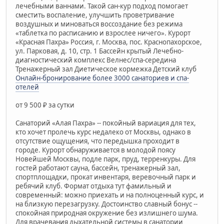
лечебными ваннами. Такой сан-кур подход помогает
сместить воспаление, улучшить проветривание
воздушных и миноваться воссоздание без режима
«таблетка по расписанию и взрослее ничего». Курорт
«Красная Пахра» Россия, г. Москва, пос. Краснопахорское,
ул. Парковая, д. 10, стр. 1 Бассейн крытый Лечебно-
диагностический комплекс Велнес/спа-середина
Тренажерный зал Диетическое кормежка Детский клуб
Онлайн-бронирование более 3000 санаториев и спа-
отелей
от 9 500 ₽ за сутки
Санаторий «Алая Пахра» -- покойный вариация для тех,
кто хочет пролечь курс недалеко от Москвы, однако в
отсутствие ощущения, что передышка проходит в
городе. Курорт обнаруживается в молодой поясу
Новейшей Москвы, подле парк, пруд, терренкуры. Для
гостей работают сауна, бассейн, тренажерный зал,
спортплощадки, прокат инвентаря, веревочный парк и
ребячий клуб. Формат отдыха тут фамильный и
современный: можно приехать и на полноценный курс, и
на близкую перезагрузку. Достоинство славный бонус --
спокойная природная окружение без излишнего шума.
Для врачевания дыхательной системы в санатории