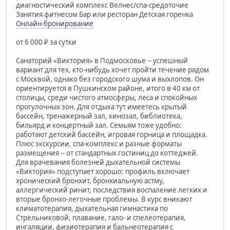
диагностический комплекс Велнес/спа-средоточие
Занятия фитнесом Бар или ресторан Детская горенка
Онлайн-бронирование
от 6 000 ₽ за сутки
Санаторий «Виктория» в Подмосковье -- успешный
вариант для тех, кто-нибудь хочет пройти течение рядом
с Москвой, однако без городского шума и выхлопов. Он
ориентируется в Пушкинском районе, итого в 40 км от
столицы, среди чистого атмосферы, леса и спокойных
прогулочных зон. Для отдыха тут имеетесь крытый
бассейн, тренажерный зал, кинозал, библиотека,
бильярд и концертный зал. Семьям тоже удобно:
работают детский бассейн, игровая горница и площадка.
Плюс экскурсии, спа-комплекс и разные форматы
размещения -- от стандартных гостиниц до коттеджей.
Для врачевания болезней дыхательной системы
«Виктория» подступает хорошо: профиль включает
хронический бронхит, бронхиальную астму,
аллергический ринит, последствия воспаление легких и
вторые бронхо-легочные проблемы. В курс вникают
климатотерапия, дыхательная гимнастика по
Стрельниковой, плавание, гало- и спелеотерапия,
ингаляции, физиотерапия и бальнеотерапия с