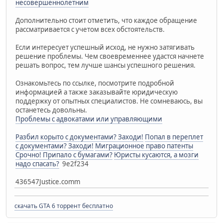
несовершеннолетним
Дополнительно стоит отметить, что каждое обращение
рассматривается с учетом всех обстоятельств.
Если интересует успешный исход, не нужно затягивать
решение проблемы. Чем своевременнее удастся начнете
решать вопрос, тем лучше шансы успешного решения.
Ознакомьтесь по ссылке, посмотрите подробной
информацией а также заказывайте юридическую
поддержку от опытных специалистов. Не сомневаюсь, вы
останетесь довольны.
Проблемы с адвокатами или управляющими
Разбил корыто с документами? Заходи!
Попал в переплет
с документами? Заходи!
Миграционное право патенты
Срочно! Припало с бумагами?
Юристы кусаются, а мозги
надо спасать?
9e2f234
436547Justice.comm
скачать GTA 6 торрент бесплатно