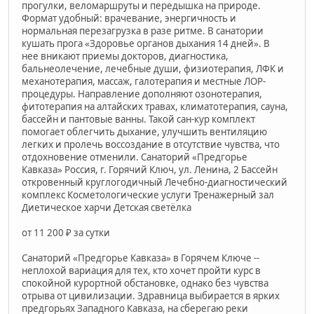
прогулки, веломаршруты и передышка на природе.
Формат удобный: врачевание, энергичность и
нормальная перезагрузка в разе ритме. В санатории
кушать прога «Здоровье органов дыхания 14 дней». В
нее вникают приемы докторов, диагностика,
бальнеолечение, лечебные души, физиотерапия, ЛФК и
механотерапия, массаж, галотерапия и местные ЛОР-
процедуры. Направление дополняют озонотерапия,
фитотерапия на алтайских травах, климатотерапия, сауна,
бассейн и пантовые ванны. Такой сан-кур комплект
помогает облегчить дыхание, улучшить вентиляцию
легких и пролечь воссоздание в отсутствие чувства, что
отдохновение отменили. Санаторий «Предгорье
Кавказа» Россия, г. Горячий Ключ, ул. Ленина, 2 Бассейн
откровенный круглогодичный Лечебно-диагностический
комплекс Косметологические услуги Тренажерный зал
Диетическое харчи Детская светёлка
от 11 200 ₽ за сутки
Санаторий «Предгорье Кавказа» в Горячем Ключе --
неплохой вариация для тех, кто хочет пройти курс в
спокойной курортной обстановке, однако без чувства
отрыва от цивилизации. Здравница выбирается в ярких
предгорьях Западного Кавказа, на сберегаю реки