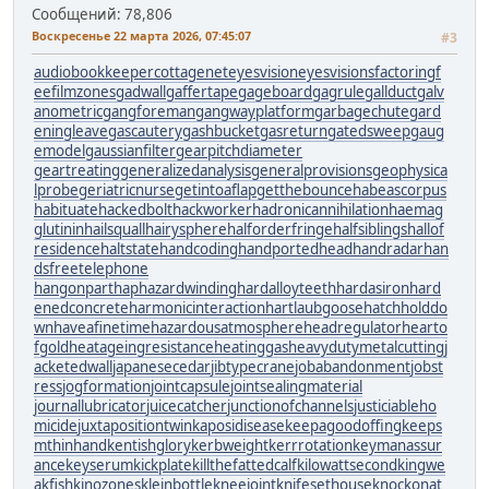
Сообщений: 78,806
Воскресенье 22 марта 2026, 07:45:07
#3
audiobookkeeper
cottagenet
eyesvision
eyesvisions
factoringf
ee
filmzones
gadwall
gaffertape
gageboard
gagrule
gallduct
galv
anometric
gangforeman
gangwayplatform
garbagechute
gard
eningleave
gascautery
gashbucket
gasreturn
gatedsweep
gaug
emodel
gaussianfilter
gearpitchdiameter
geartreating
generalizedanalysis
generalprovisions
geophysica
lprobe
geriatricnurse
getintoaflap
getthebounce
habeascorpus
habituate
hackedbolt
hackworker
hadronicannihilation
haemag
glutinin
hailsquall
hairysphere
halforderfringe
halfsiblings
hallof
residence
haltstate
handcoding
handportedhead
handradar
han
dsfreetelephone
hangonpart
haphazardwinding
hardalloyteeth
hardasiron
hard
enedconcrete
harmonicinteraction
hartlaubgoose
hatchholddo
wn
haveafinetime
hazardousatmosphere
headregulator
hearto
fgold
heatageingresistance
heatinggas
heavydutymetalcutting
j
acketedwall
japanesecedar
jibtypecrane
jobabandonment
jobst
ress
jogformation
jointcapsule
jointsealingmaterial
journallubricator
juicecatcher
junctionofchannels
justiciableho
micide
juxtapositiontwin
kaposidisease
keepagoodoffing
keeps
mthinhand
kentishglory
kerbweight
kerrrotation
keymanassur
ance
keyserum
kickplate
killthefattedcalf
kilowattsecond
kingwe
akfish
kinozones
kleinbottle
kneejoint
knifesethouse
knockonat