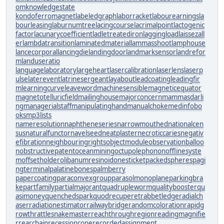
om
knowledgestate
kondoferromagnet
labeledgraph
laborracket
labourearnings
la
bourleasing
laburnumtree
lacingcourse
lacrimalpoint
lactogenic
factor
lacunarycoefficient
ladletreatediron
laggingload
laissezall
er
lambdatransition
laminatedmaterial
lammasshoot
lamphouse
lancecorporal
lancingdie
landingdoor
landmarksensor
landrefor
m
landuseratio
languagelaboratory
largeheart
lasercalibration
laserlens
laserp
ulse
laterevent
latrinesergeant
layabout
leadcoating
leadingfir
m
learningcurve
leaveword
machinesensible
magneticequator
magnetotelluricfield
mailinghouse
majorconcern
mammasdarli
ng
managerialstaff
manipulatinghand
manualchoke
medinfobo
oks
mp3lists
nameresolution
naphtheneseries
narrowmouthed
nationalcen
sus
naturalfunctor
navelseed
neatplaster
necroticcaries
negativ
efibration
neighbouringrights
objectmodule
observationballoo
n
obstructivepatent
oceanmining
octupolephonon
offlinesyste
m
offsetholder
olibanumresinoid
onesticket
packedspheres
pagi
ngterminal
palatinebones
palmberry
papercoating
paraconvexgroup
parasolmonoplane
parkingbra
ke
partfamily
partialmajorant
quadrupleworm
qualitybooster
qu
asimoney
quenchedspark
quodrecuperet
rabbetledge
radialch
aser
radiationestimator
railwaybridge
randomcoloration
rapidg
rowth
rattlesnakemaster
reachthroughregion
readingmagnifie
r
rearchain
recessioncone
recordedassignment