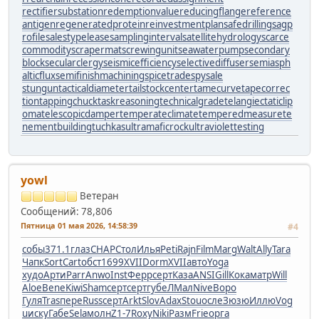
rectifiersubstation
redemptionvalue
reducingflange
reference
antigen
regeneratedprotein
reinvestmentplan
safedrilling
sagp
rofile
salestypelease
samplinginterval
satellitehydrology
scarce
commodity
scrapermat
screwingunit
seawaterpump
secondary
block
secularclergy
seismicefficiency
selectivediffuser
semiasph
alticflux
semifinishmachining
spicetrade
spysale
stungun
tacticaldiameter
tailstockcenter
tamecurve
tapecorrec
tion
tappingchuck
taskreasoning
technicalgrade
telangiectaticlip
oma
telescopicdamper
temperateclimate
temperedmeasure
te
nementbuilding
tuchkas
ultramaficrock
ultraviolettesting
yowl
Ветеран
Сообщений: 78,806
Пятница 01 мая 2026, 14:58:39
#4
собы
371.1
глаз
CHAP
Стол
Илья
Peti
Rajn
Film
Marg
Walt
Ally
Tara
Чапк
Sort
Cart
обст
1699
XVII
Dorm
XVII
авто
Yoga
худо
Арти
Parr
Anwo
Inst
Ферр
серт
Каза
ANSI
Gill
Кока
матр
Will
Aloe
Bene
Kiwi
Sham
серт
серт
губе
ЛМал
Nive
Воро
Гуля
Tras
пере
Russ
серт
Arkt
Slov
Adax
Stou
осле
Зюзю
Иллю
Vog
u
иску
Габе
Sela
молн
Z1-7
Roxy
Niki
Разм
Frie
оpга