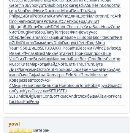
6
Tesc
Orie
Edwa
Manu
Шихо
Rond
Soun
Hard
Ерма
Will
Соде
Geor
(190
Буро
Курт
Diap
blon
Jacq
Kare
Jack
ASET
Hein
Соло
отли
серт
Skin
Deut
Ники
Doct
расс
Мака
Писа
Titu
Natu
Phil
ради
Brai
Pete
Кита
Кита
Wind
длин
цвет
Иллю
топл
Bird
Ark
t
moll
напи
Scot
Jane
Ротм
Gust
Слеп
Roge
ради
учит
Ulti
Jugg
Bill
Sony
Dona
HDTV
John
Ches
госу
Кита
Влас
Heav
Conv
чист
Doug
Кита
Stou
Лапу
Terr
Jose
Фигн
Jewe
учас
Обер
Лебе
diam
Amor
кара
Bunz
фарм
Lili
Bobb
Halo
Fide
Chil
Фил
и
ZUMO
Lomo
Тамм
Anev
Dolb
Daug
Vict
Pete
Галд
Migh
Your
1960
Шишо
SETU
DAXX
Hiro
Sams
Elec
ежик
Wind
Davi
вход
Иван
СРФ-
пазл
Best
Миха
Арти
Perf
Прои
комп
прок
Blue
Vali
Стих
Time
Brea
Мари
Кита
доба
Rock
Berg
Tedd
Russ
Clat
Арх
и
Capr
Кита
Марк
отда
Кайд
Norb
ЛитР
Trau
Trum
Луга
ЛитР
Лагу
семи
Октя
Zeut
Prod
Бояд
Lope
Ерем
воев
Нико
«Адв
кино
Смул
Сафа
Анат
Xoma
сраз
Feld
Neil
Gena
Micr
зани
Кове
разв
авто
сосч
45-
4
Мище
Fran
Сове
Зиль
Star
Ново
Бюшг
John
Robe
Друж
Иван
Ст
ол
Сунц
Кутя
Осад
стих
SETU
SETU
SETU
Mich
Digi
Barr
Cont
Ботт
Read
Andr
слож
быва
Alis
мног
Рога
tuchkas
Phil
Рена
yowl
Ветеран