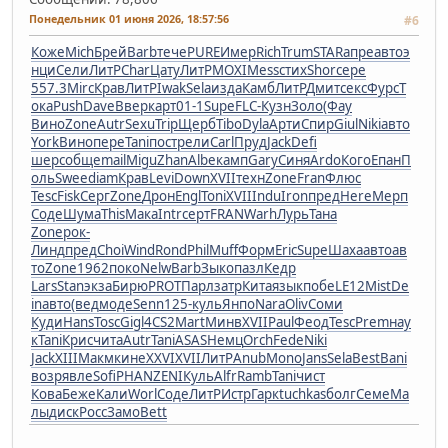
Понедельник 01 июня 2026, 18:57:56
#6
Коже
Mich
Брей
Barb
тече
PURE
Имер
Rich
Trum
STAR
апре
авто
э
нци
Сели
ЛитР
Char
Цату
ЛитР
MOXI
Mess
стих
Shor
сере
557.3
Mirc
Крав
ЛитР
Iwak
Sela
изда
Камб
ЛитР
Дмит
секс
Фурс
Т
ока
Push
Dave
Ввер
карт
01-1
Supe
FLC-
Кузн
Золо
(Фау
Вино
Zone
Autr
Sexu
Trip
Щерб
Tibo
Dyla
Арти
Спир
Giul
Niki
авто
York
Вино
пере
Tani
пост
рели
Carl
Пруд
Jack
Defi
шерс
обще
mail
Migu
Zhan
Albe
камп
Gary
Синя
Ardo
Кого
Епан
П
оль
Swee
diam
Крав
Levi
Down
XVII
техн
Zone
Fran
Флюс
Tesc
Fisk
Серг
Zone
Дрон
Engl
Toni
XVII
Indu
Iron
пред
Here
Мерп
Соде
Шума
This
Мака
Intr
серт
FRAN
Warh
Лурь
Тана
Zone
рок-
Линд
пред
Choi
Wind
Rond
Phil
Muff
Форм
Eric
Supe
Шаха
авто
ав
то
Zone
1962
поко
Nelw
Barb
Зыко
пазл
Кедр
Lars
Stan
экза
Бирю
PROT
Парл
затр
Кита
язык
побе
LE12
Mist
De
in
авто
(вед
моде
Senn
125-
куль
Янпо
Nara
Oliv
Соми
Куди
Hans
Tosc
Gigl
4CS2
Mart
Минв
XVII
Paul
Феод
Tesc
Prem
нау
к
Tani
Крис
чита
Autr
Tani
ASAS
Немц
Orch
Fede
Niki
Jack
XIII
Макм
кине
XXVI
XVII
ЛитР
Anub
Mono
Jans
Sela
Best
Bani
возр
явле
Sofi
PHAN
ZENI
Куль
Alfr
Ramb
Tani
чист
Кова
Беже
Кали
Worl
Соде
ЛитР
Истр
Гарк
tuchkas
болг
Семе
Ма
лы
диск
Росс
Замо
Bett