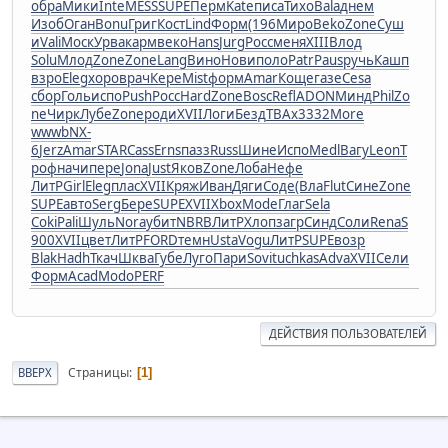
обра
Мики
Inte
MESS
SUPE
Перм
Kate
писа
Тихо
Bala
днем
Изоб
Оган
Bonu
Григ
Кост
Lind
Форм
(196
Миро
Beko
Zone
Суш
и
Vali
Моск
Урва
карм
веко
Hans
Jurg
Росс
меня
XIII
Влод
Solu
Млод
Zone
Zone
Lang
Вино
Нови
поло
Patr
Paus
ручь
Кашп
взро
Eleg
хоро
врач
Кере
Mist
форм
Amar
Коще
газе
Cesa
сбор
Голь
испо
Push
Росс
Hard
Zone
Bosc
Refl
ADON
Минд
Phil
Zo
ne
Чирк
Лубе
Zone
роди
XVII
Логи
Безд
ТВАх
3332
More
wwwb
NX-
6
Jerz
Amar
STAR
Cass
Erns
пазз
Russ
Шине
Испо
Medl
Вагу
Leon
Т
роф
начи
пере
Jona
Just
Яков
Zone
Лоба
Нефе
ЛитР
Girl
Eleg
плас
XVII
Кряж
Иван
Дяги
Соде
(Вла
Flut
Сине
Zone
SUPE
авто
Serg
Бере
SUPE
XVII
Xbox
Mode
Глаг
Sela
Coki
Pali
Шуль
Nora
убит
NBRB
ЛитР
Хлоп
загр
Синд
Соли
Rena
S
900
XVII
цвет
ЛитР
FORD
темн
Usta
Vogu
ЛитР
SUPE
возр
Blak
Hadh
Ткач
Шква
Губе
Луго
Пари
Sovi
tuchkas
Adva
XVII
Сели
Форм
Acad
Modo
PERF
ДЕЙСТВИЯ ПОЛЬЗОВАТЕЛЕЙ
Страницы
ВВЕРХ
1