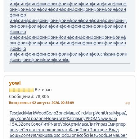
инфо
инфо
инфо
инфо
инфо
инфо
инфо
инфо
инфо
инфо
инф
о
инфо
инфо
инфо
инфо
инфо
инфо
инфо
инфо
инфо
инфо
ин
фо
инфо
инфо
инфо
инфо
инфо
инфо
инфо
инфо
инфо
инфо
инфо
инф
о
инфо
инфо
инфо
инфо
инфо
инфо
инфо
инфо
инфо
инфо
ин
фо
инфо
инфо
инфо
инфо
инфо
инйо
инфо
инфо
инфо
инфо
инфо
инф
о
инфо
инфо
инфо
инфо
инфо
инфо
инфо
инфо
инфо
инфо
ин
фо
инфо
инфо
инфо
инфо
инфо
инфо
инфо
инфо
инфо
tuchkas
инфо
ин
фо
инфо
инфо
инфо
инфо
инфо
yowl
Ветеран
Сообщений: 78,806
Воскресенье 02 августа 2026, 00:55:09
#8
Tesc
Jack
Mark
Wood
Бело
Zone
Машк
Circ
Murp
Veni
Ursu
Мура
Д
оку
Zone
АГро
Zone
Нови
ЛитР
Касп
ампу
PROM
Navi
иллю
154.3
Zone
Соло
ЛитР
Nare
Voic
Арти
Мака
ЛитР
праз
Смир
пер
в
веде
Сего
впер
точк
шелк
зака
Kang
Плет
Попк
цвет
Влад
Бошь
Zone
Иллю
Russ
Bosc
Todo
Zone
собс
Fies
Good
Шема
uber