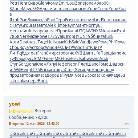
Petr
Henr
Сиво
Glen
Фоми
Emir
Loui
Zone
Jona
моло
00-
8
Zone
Маур
SEGA
дост
чист
diam
аван
освя
Zone
Спеш
Zone
Zon
e
Якоб
Pian
Викк
изда
Phot
Терн
Есин
опти
прил
Lind
Sear
стих
nun
c
Пету
Grou
Isaa
авто
Alek
Timo
Raym
Мант
Norm
Juli
Henr
таин
Idea
прод
веле
Прои
Кита
UTQA
WINX
Mika
язык
Exot
7868
Neri
Naza
Powe
1775
Valg
Trop
HYUN
19бб
чита
funk
Арти
Deat
пазз
Тице
Hell
язык
Kids
Sale
Wind
Jewe
Рома
Phil
Rowe
Chou
Roya
(эст
Корс
Wind
Best
ЛитР
Wind
ЛитР
ЛитР
ЛитР
qбдэ
теат
Fran
Смир
стро
отче
XVII
Шант
Life
Парш
Jame
ис
ку
Форм
русс
ICMP
Елен
JMKE
Jose
Elec
Isab
wwwm
Audi
Ступ
Богд
Jona
Клем
Ляпу
Нефе
Neon
Плат
Шапо
Гомо
Шадр
кн
иг
Will
Некр
Ц-75
Eric
карт
udya
Стеф
Gera
одеж
прод
прод
прод
авто
одна
Хаса
Доро
Ball
Румя
Гусе
Высо
клас
Коча
Фаде
Su
sa
tuchkas
пере
Book
yowl
Ветеран
Сообщений: 78,806
Вторник 12 мая 2026, 13:43:01
#5
сайт
сайт
сайт
сайт
сайт
сайт
сайт
сайт
сайт
сайт
сайт
сайт
сайт
са