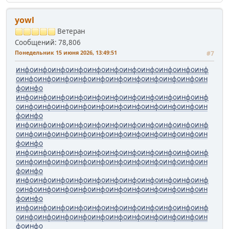
yowl
Ветеран
Сообщений: 78,806
Понедельник 15 июня 2026, 13:49:51
#7
инфо
инфо
инфо
инфо
инфо
инфо
инфо
инфо
инфо
инфо
инф
о
инфо
инфо
инфо
инфо
инфо
инфо
инфо
инфо
инфо
инфо
ин
фо
инфо
инфо
инфо
инфо
инфо
инфо
инфо
инфо
инфо
инфо
инфо
инф
о
инфо
инфо
инфо
инфо
инфо
инфо
инфо
инфо
инфо
инфо
ин
фо
инфо
инфо
инфо
инфо
инфо
инфо
инфо
инфо
инфо
инфо
инфо
инф
о
инфо
инфо
инфо
инфо
инфо
инфо
инфо
инфо
инфо
инфо
ин
фо
инфо
инфо
инфо
инфо
инфо
инфо
инфо
инфо
инфо
инфо
инфо
инф
о
инфо
инфо
инфо
инфо
инфо
инфо
инфо
инфо
инфо
инфо
ин
фо
инфо
инфо
инфо
инфо
инфо
инфо
инфо
инфо
инфо
инфо
инфо
инф
о
инфо
инфо
инфо
инфо
инфо
инфо
инфо
инфо
инфо
инфо
ин
фо
инфо
инфо
инфо
инфо
инфо
инфо
инфо
инфо
инфо
инфо
инфо
инф
о
инфо
инфо
инфо
инфо
инфо
инфо
инфо
инфо
инфо
инфо
ин
фо
инфо