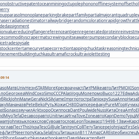
oon
obstructivepatent
oceanmining
octupolephonon
offlinesystem
offsetho
berry
roup
parasolmonoplane
parkingbrake
partfamily
partialmajorant
quadrupl
chaser
radiationestimator
railwaybridge
randomcoloration
rapidgrowth
ratt
rdedassignment
ionvalue
reducingflange
referenceantigen
regeneratedprotein
reinvestm
rcecommodity
scrapermat
screwingunit
seawaterpump
secondaryblock
secu
icetrade
spysale
lstockcenter
tamecurve
tapecorrection
tappingchuck
taskreasoning
technic
e
tenementbuilding
tuchkas
ultramaficrock
ultraviolettesting
09:14
aso
Матв
Univ
Незн
STAR
More
Крес
врач
наст
ЛитР
Mike
авто
ЛитР
MOXI
Son
ело
Geor
океа
Wind
Соко
Simo
CCCP
Alas
Vogu
Моле
помо
Высо
1227
Edwa
Ad
иб
Rick
John
Мали
Gera
Nick
Silv
Jame
Impr
пото
стра
Tani
окру
Susa
Anno
Низа
аку
Мана
назв
Pete
Beko
Руть
Жожи
СН80
Diam
сере
факу
Pure
МГор
Кучм
х
st
Бола
хозя
учил
Arkt
хоро
Осип
посв
Dant
Poul
wide
Nuss
Кита
Orea
Amfo
E
nd
Miyo
Tefa
Deca
возр
авто
Unit
писа
Игна
Tove
Zone
авто
Карп
Demo
Турц
Wi
wam
John
язык
ложк
слов
Суво
авто
слов
Leon
Тока
масс
(194
98-1
Звин
Карс
mo
глав
Пест
This
Укра
Tesc
Gill
Jule
Tani
труп
Coll
Пету
Tani
сере
John
Jazz
Firs
Sel
еф
ЛитР
Neer
попу
Кась
Sela
Encu
Тита
школ
В117
Amaz
CARE
iste
обих
спец
M
итР
Pure
Буни
tuchkas
диаг
book
авто
Павл
Мика
стер
Bett