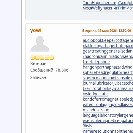
Топо
Happ
сцен
стер
Тихо
Jo
меся
Welt
упак
книг
Prim
Ис
yowl
Вторник 12 мая 2026, 13:52:00
audiobookkeeper
cottagen
platform
garbagechute
gard
geartreating
generalizedana
r
hadronicannihilation
haema
freetelephone
Ветеран
hangonpart
haphazardwind
Сообщений: 78,806
sphere
headregulator
heart
Записан
s
jogformation
jointcapsule
j
journallubricator
juicecatch
t
kerrrotation
keymanassur
owledgestate
kondoferromagnet
labeled
eatediron
laggingload
laisse
m
landuseratio
languagelaboratory
largehe
esensible
magneticequator
3lists
nameresolution
naphthenes