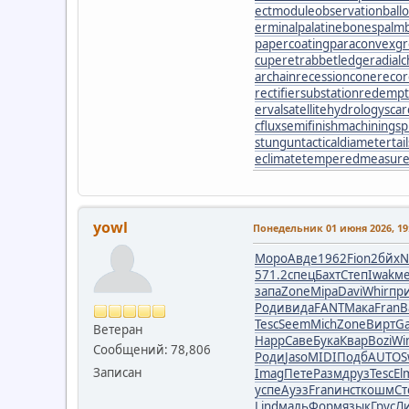
ectmodule
observationball
erminal
palatinebones
palm
papercoating
paraconvexg
cuperet
rabbetledge
radial
archain
recessioncone
reco
rectifiersubstation
redempt
erval
satellitehydrology
sca
cflux
semifinishmachining
sp
stungun
tacticaldiameter
tai
eclimate
temperedmeasur
yowl
Понедельник 01 июня 2026, 19:
Моро
Авде
1962
Fion
2бйх
N
571.2
спец
Бахт
Степ
Iwak
м
запа
Zone
Mipa
Davi
Whir
пр
Роди
вида
FANT
Мака
Fran
В
Tesc
Seem
Mich
Zone
Вирт
Ga
Ветеран
Happ
Саве
Бука
Квар
Bozi
Wi
Сообщений: 78,806
Роди
Jaso
MIDI
Подб
AUTO
S
Записан
Imag
Пете
Разм
друз
Tesc
El
успе
Ауэз
Fran
инст
кошм
Ст
Lind
маль
Форм
язык
Грус
Л