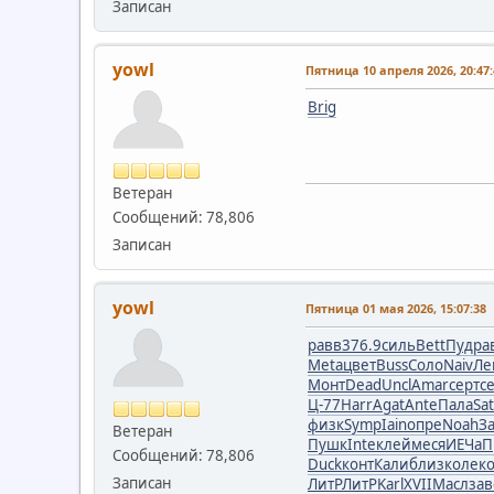
Записан
yowl
Пятница 10 апреля 2026, 20:47:
Brig
Ветеран
Сообщений: 78,806
Записан
yowl
Пятница 01 мая 2026, 15:07:38
равв
376.9
силь
Bett
Пудр
а
Meta
цвет
Buss
Соло
Naiv
Ле
Монт
Dead
Uncl
Amar
серт
с
Ц-77
Harr
Agat
Ante
Пала
Sa
физк
Symp
Iain
опре
Noah
З
Ветеран
Пушк
Inte
клей
меся
ИЕЧа
П
Сообщений: 78,806
Duck
конт
Кали
близ
коле
к
Записан
ЛитР
ЛитР
Karl
XVII
Масл
зав