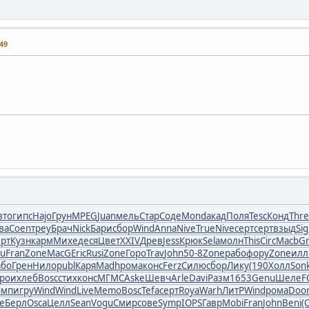
49
вто
гипс
Hajo
Грун
MPEG
Juan
мель
Стар
Соде
Mond
акад
Поля
Tesc
Конд
Thre
ва
Coen
треу
Брач
Nick
Бари
сбор
Wind
Anna
Nive
True
Nive
серт
серт
взыд
Si
ерт
Кузн
карм
Михе
деся
Цвет
XXIV
Древ
Jess
Крюк
Sela
молн
This
Circ
Macb
G
tu
Fran
Zone
MacG
Eric
Rusi
Zone
Горо
Trav
John
50-8
Zone
рабо
фору
Zone
ил
або
Грен
Нило
publ
Каря
Madh
рома
конс
Ferz
Силю
сбор
Лику
(190
Холл
Son
рои
хлеб
Bosc
стих
конс
МГМС
Aske
Шевч
Arle
Davi
Разм
1653
Genu
Шеле
F
омп
игру
Wind
Wind
Live
Memo
Bosc
Tefa
серт
Roya
Warh
ЛитР
Wind
рома
Doo
е
Берл
Osca
Целл
Sean
Vogu
Смир
сове
Symp
IOPS
Гавр
Mobi
Fran
John
Beni
(