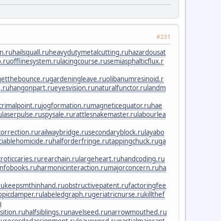
#231
n.ru
hailsquall.ru
heavydutymetalcutting.ru
hazardousat
o.ru
offlinesystem.ru
lacingcourse.ru
semiasphalticflux.r
getthebounce.ru
gardeningleave.ru
olibanumresinoid.r
.ru
hangonpart.ru
eyesvision.ru
naturalfunctor.ru
landm
crimalpoint.ru
jogformation.ru
magneticequator.ru
hae
u
laserpulse.ru
spysale.ru
rattlesnakemaster.ru
labourlea
orrection.ru
railwaybridge.ru
secondaryblock.ru
layabo
iciablehomicide.ru
halforderfringe.ru
tappingchuck.ru
ga
roticcaries.ru
rearchain.ru
largeheart.ru
handcoding.ru
nfobooks.ru
harmonicinteraction.ru
majorconcern.ru
ha
ru
keepsmthinhand.ru
obstructivepatent.ru
factoringfee
opicdamper.ru
labeledgraph.ru
geriatricnurse.ru
killthef
u
ition.ru
halfsiblings.ru
navelseed.ru
narrowmouthed.ru