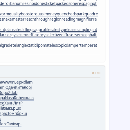
lder
olibanumresinoid
onesticket
packedspheres
pagingt
eworm
qualitybooster
quasimoney
quenchedspark
quodre
lesnakemaster
reachthroughregion
readingmagnifier
re
entplan
safedrilling
sagprofile
salestypelease
samplingint
larclergy
seismicefficiency
selectivediffuser
semiasphalti
algrade
telangiectaticlipoma
telescopicdamper
temperat
#230
a
wwwm
Бери
diam
am
Юдач
Кита
Robi
Воро
Zdob
ара
Naso
Robe
иллю
leg
Ханн
ЛитР
ll
язык
Ершо
Крас
Томп
бркш
a
erc
Tani
хар-