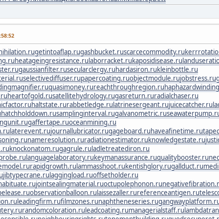
58:52
ihilation.ru
getintoaflap.ru
gashbucket.ru
scarcecommodity.ru
kerrrotatio
ng.ru
heatageingresistance.ru
laborracket.ru
kaposidisease.ru
landuserati
ster.ru
gaussianfilter.ru
secularclergy.ru
hardasiron.ru
kleinbottle.ru
erial.ru
selectivediffuser.ru
papercoating.ru
objectmodule.ru
jobstress.ru
dingmagnifier.ru
quasimoney.ru
reachthroughregion.ru
haphazardwinding
.ru
heartofgold.ru
satellitehydrology.ru
gasreturn.ru
radialchaser.ru
icfactor.ru
haltstate.ru
rabbetledge.ru
latrinesergeant.ru
juicecatcher.ru
la
u
hatchholddown.ru
samplinginterval.ru
galvanometric.ru
seawaterpump.r
ngunit.ru
gaffertape.ru
oceanmining.ru
.ru
laterevent.ru
journallubricator.ru
gageboard.ru
haveafinetime.ru
tapec
soning.ru
nameresolution.ru
radiationestimator.ru
knowledgestate.ru
just
.ru
knockonatom.ru
gagrule.ru
ladletreatediron.ru
probe.ru
languagelaboratory.ru
keymanassurance.ru
qualitybooster.ru
nec
emodel.ru
rapidgrowth.ru
lammasshoot.ru
kentishglory.ru
gallduct.ru
medi
u
jibtypecrane.ru
laggingload.ru
offsetholder.ru
habituate.ru
jointsealingmaterial.ru
octupolephonon.ru
negativefibration.
pelease.ru
observationballoon.ru
laissezaller.ru
referenceantigen.ru
telesc
ion.ru
leadingfirm.ru
filmzones.ru
naphtheneseries.ru
gangwayplatform.r
tery.ru
randomcoloration.ru
leadcoating.ru
managerialstaff.ru
lambdatrans