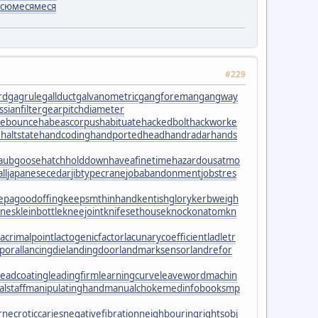
сю
меся
меся
#229
rd
gagrule
gallduct
galvanometric
gangforeman
gangway
sianfilter
gearpitchdiameter
hebounce
habeascorpus
habituate
hackedbolt
hackworke
e
haltstate
handcoding
handportedhead
handradar
hands
laubgoose
hatchholddown
haveafinetime
hazardousatmo
ll
japanesecedar
jibtypecrane
jobabandonment
jobstres
epagoodoffing
keepsmthinhand
kentishglory
kerbweigh
ones
kleinbottle
kneejoint
knifesethouse
knockonatom
kn
lacrimalpoint
lactogenicfactor
lacunarycoefficient
ladletr
poral
lancingdie
landingdoor
landmarksensor
landrefor
leadcoating
leadingfirm
learningcurve
leaveword
machin
lstaff
manipulatinghand
manualchoke
medinfobooks
mp
r
necroticcaries
negativefibration
neighbouringrights
obj