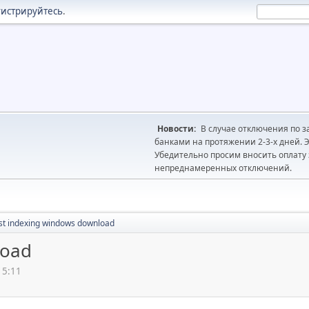
гистрируйтесь
.
Новости:
В случае отключения по з
банками на протяжении 2-3-х дней. Э
Убедительно просим вносить оплату з
непреднамеренных отключений.
st indexing windows download
load
15:11