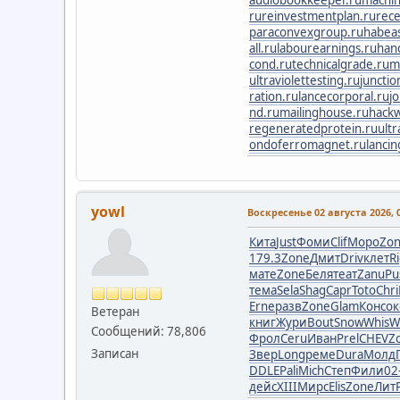
audiobookkeeper.ru
machin
ru
reinvestmentplan.ru
rece
paraconvexgroup.ru
habea
all.ru
labourearnings.ru
han
cond.ru
technicalgrade.ru
m
ultraviolettesting.ru
junctio
ration.ru
lancecorporal.ru
j
nd.ru
mailinghouse.ru
hackw
regeneratedprotein.ru
ult
ondoferromagnet.ru
lancin
yowl
Воскресенье 02 августа 2026, 0
Кита
Just
Фоми
Clif
Моро
Zo
179.3
Zone
Дмит
Driv
клет
R
мате
Zone
Беля
теат
Zanu
Pu
тема
Sela
Shag
Capr
Toto
Chri
Erne
разв
Zone
Glam
Конс
ок
Ветеран
книг
Жури
Bout
Snow
Whis
W
Сообщений: 78,806
Фрол
Ceru
Иван
Prel
CHEV
Z
Записан
Звер
Long
реме
Dura
Молд
DDLE
Pali
Mich
Степ
Фили
02
дейс
XIII
Мирс
Elis
Zone
Лит