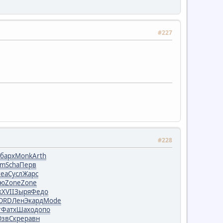
#227
#228
барх
Monk
Arth
gm
Scha
Перв
rea
Сусл
Жарс
лю
Zone
Zone
k
XVII
Зыря
Федо
ORD
ЛенЭ
кард
Mode
r
Фатх
Шахо
допо
Озв
Скре
равн