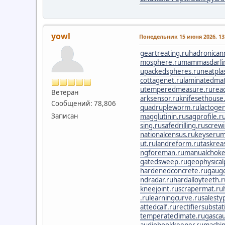
yowl
Понедельник 15 июня 2026, 13:
geartreating.ru
hadronicann
mosphere.ru
mammasdarli
u
packedspheres.ru
neatpla
cottagenet.ru
laminatedmat
u
temperedmeasure.ru
rea
Ветеран
arksensor.ru
knifesethouse
Сообщений: 78,806
quadrupleworm.ru
lactogen
Записан
magglutinin.ru
sagprofile.r
sing.ru
safedrilling.ru
screwi
nationalcensus.ru
keyserum
ut.ru
landreform.ru
taskrea
ngforeman.ru
manualchoke
gatedsweep.ru
geophysical
hardenedconcrete.ru
gaug
ndradar.ru
hardalloyteeth.r
kneejoint.ru
scrapermat.ru
.ru
learningcurve.ru
salesty
attedcalf.ru
rectifiersubstat
temperateclimate.ru
gascau