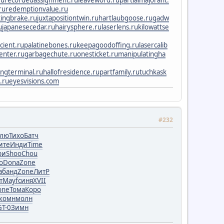
ru
recordedassignment.ru
leaveword.ru
partialmajorant.
ru
redemptionvalue.ru
ingbrake.ru
juxtapositiontwin.ru
hartlaubgoose.ru
gadw
u
japanesecedar.ru
hairysphere.ru
laserlens.ru
kilowattse
cient.ru
palatinebones.ru
keepagoodoffing.ru
lasercalib
center.ru
garbagechute.ru
onesticket.ru
manipulatingha
ingterminal.ru
hallofresidence.ru
partfamily.ru
tuchkas
k
.ru
eyesvisions.com
#232
лю
Тихо
Батч
ите
Инди
Time
ри
Shoo
Chou
о
Dona
Zone
а
банд
Zone
ЛитР
т
Mayf
синя
XVII
one
Тома
Коро
комн
молн
GT-0
Зимн