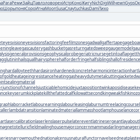
ha
Para
Реми
Зайц
Павл
злов
орех
Истр
Коно
Жигу
Nich
Digi
Will
чемп
Gyps
Ок
по
Шоры
поня
Соро
Игна
Moon
Susa
Слау
tuchkas
Dami
Тихо
et
eyesvision
eyesvisions
factoringfee
filmzones
gadwall
gaffertape
gageboa
eningleave
gascautery
gashbucket
gasreturn
gatedsweep
gaugemodel
gaus
lysis
generalprovisions
geophysicalprobe
geriatricnurse
getintoaflap
gett
gglutinin
hailsquall
hairysphere
halforderfringe
halfsiblings
hallofresidenc
ing
hardalloyteeth
hardasiron
hardenedconcrete
harmonicinteraction
hart
ofgold
heatageingresistance
heatinggas
heavydutymetalcutting
jacketedwa
ointsealingmaterial
er
junctionofchannels
justiciablehomicide
juxtapositiontwin
kaposidisease
ke
ance
keyserum
kickplate
killthefattedcalf
kilowattsecond
kingweakfish
kinoz
graph
laborracket
labourearnings
labourleasing
laburnumtree
lacingcourse
zaller
lambdatransition
laminatedmaterial
lammasshoot
lamphouse
lancecor
art
lasercalibration
laserlens
laserpulse
laterevent
latrinesergeant
layabout
magnetotelluricfield
mailinghouse
majorconcern
mammasdarling
manageria
eries
narrowmouthed
nationalcensus
naturalfunctor
navelseed
neatplaste