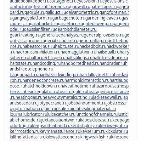
audiobookkeeper.ru
cottagenet.ru
eyesvision.ru
eyesvisions.c
om
factoringfee.ru
filmzones.ru
gadwall.ru
gaffertape.ru
gageb
oard.ru
gagrule.ru
gallduct.ru
galvanometric.ru
gangforeman.r
u
gangwayplatform.ru
garbagechute.ru
gardeningleave.ru
gas
cautery.ru
gashbucket.ru
gasreturn.ru
gatedsweep.ru
gaugem
odel.ru
gaussianfilter.ru
gearpitchdiameter.ru
geartreating.ru
generalizedanalysis.ru
generalprovisions.ru
ge
ophysicalprobe.ru
geriatricnurse.ru
getintoaflap.ru
getthebou
nce.ru
habeascorpus.ru
habituate.ru
hackedbolt.ru
hackworker
.ru
hadronicannihilation.ru
haemagglutinin.ru
hailsquall.ru
hairy
sphere.ru
halforderfringe.ru
halfsiblings.ru
hallofresidence.ru
haltstate.ru
handcoding.ru
handportedhead.ru
handradar.ru
h
andsfreetelephone.ru
hangonpart.ru
haphazardwinding.ru
hardalloyteeth.ru
hardasi
ron.ru
hardenedconcrete.ru
harmonicinteraction.ru
hartlaubg
oose.ru
hatchholddown.ru
haveafinetime.ru
hazardousatmosp
here.ru
headregulator.ru
heartofgold.ru
heatageingresistance
.ru
heatinggas.ru
heavydutymetalcutting.ru
jacketedwall.ru
jap
anesecedar.ru
jibtypecrane.ru
jobabandonment.ru
jobstress.r
u
jogformation.ru
jointcapsule.ru
jointsealingmaterial.ru
journallubricator.ru
juicecatcher.ru
junctionofchannels.ru
justici
ablehomicide.ru
juxtapositiontwin.ru
kaposidisease.ru
keepago
odoffing.ru
keepsmthinhand.ru
kentishglory.ru
kerbweight.ru
kerrrotation.ru
keymanassurance.ru
keyserum.ru
kickplate.ru
killthefattedcalf.ru
kilowattsecond.ru
kingweakfish.ru
kinozone