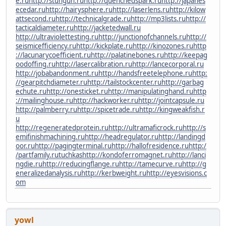
e.ru
http://stungun.ru
http://quenchedspark.ru
http://japanes
ecedar.ru
http://hairysphere.ru
http://laserlens.ru
http://kilow
attsecond.ru
http://technicalgrade.ru
http://mp3lists.ru
http://
tacticaldiameter.ru
http://jacketedwall.ru
http://ultraviolettesting.ru
http://junctionofchannels.ru
http://
seismicefficiency.ru
http://kickplate.ru
http://kinozones.ru
http
://lacunarycoefficient.ru
http://palatinebones.ru
http://keepag
oodoffing.ru
http://lasercalibration.ru
http://lancecorporal.ru
http://jobabandonment.ru
http://handsfreetelephone.ru
http:
//gearpitchdiameter.ru
http://tailstockcenter.ru
http://garbag
echute.ru
http://onesticket.ru
http://manipulatinghand.ru
http
://mailinghouse.ru
http://hackworker.ru
http://jointcapsule.ru
http://palmberry.ru
http://spicetrade.ru
http://kingweakfish.r
u
http://regeneratedprotein.ru
http://ultramaficrock.ru
http://s
emifinishmachining.ru
http://headregulator.ru
http://landingd
oor.ru
http://pagingterminal.ru
http://hallofresidence.ru
http:/
/partfamily.ru
tuchkas
http://kondoferromagnet.ru
http://lanci
ngdie.ru
http://reducingflange.ru
http://tamecurve.ru
http://g
eneralizedanalysis.ru
http://kerbweight.ru
http://eyesvisions.c
om
yowl