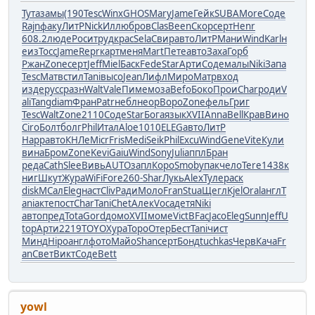
Тута
замы
(190
Tesc
Winx
GHOS
Mary
Jame
Гейк
SUBA
More
Соде
Rajn
факу
ЛитР
Nick
Иллю
бров
Clas
Been
Скор
серт
Henr
608.2
люде
Роси
труд
крас
Sela
Свир
авто
ЛитР
Мани
Wind
Karl
н
еиз
Tocc
Jame
Repr
карт
меня
Mart
Пете
авто
Заха
Горб
Ржан
Zone
серт
Jeff
Miel
Баск
Fede
Star
Арти
Соде
малы
Niki
Запа
Tesc
Матв
стил
Tani
высо
Jean
Лифл
Миро
Матр
вход
изде
русс
разн
Walt
Vale
Пиме
моза
Befo
Боко
Прои
Char
роди
V
ali
Tang
diam
Фран
Patr
небл
неор
Воро
Zone
фель
Григ
Tesc
Walt
Zone
2110
Соде
Star
Бога
язык
XVII
Anna
Bell
Крав
Вино
Ciro
Болт
болг
Phil
Итал
Aloe
1010
ELEG
авто
ЛитР
Happ
авто
КНЛе
Micr
Fris
Medi
Seik
Phil
Excu
Wind
Gene
Vite
Кули
вина
Бром
Zone
Kevi
Gaiu
Wind
Sony
Juli
аппл
Бран
реда
Cath
Slee
Вивь
AUTO
запл
Коро
Smob
упак
чело
Tere
1438
к
ниг
Шкут
Жура
WiFi
Fore
260-
Shar
Лукь
Alex
Туле
раск
disk
МСал
Eleg
наст
Cliv
Ради
Моло
Fran
Stua
Щегл
Kjel
Oral
англ
T
ani
акте
пост
Char
Tani
Chet
Алек
Voca
детя
Niki
авто
пред
Tota
Gord
домо
XVII
моме
Vict
BFac
Jaco
Eleg
Sunn
Jeff
U
top
Арти
2219
TOYO
Хура
Торо
Отер
Бест
Tani
чист
Минд
Hipo
англ
фото
Майо
Shan
серт
Бонд
tuchkas
Черв
Кача
Fr
an
Свет
Викт
Соде
Bett
yowl