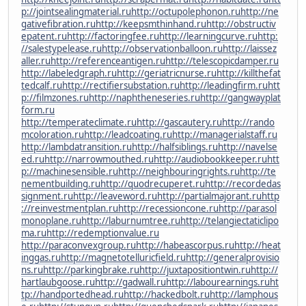
p://jointsealingmaterial.ru
http://octupolephonon.ru
http://ne
gativefibration.ru
http://keepsmthinhand.ru
http://obstructiv
epatent.ru
http://factoringfee.ru
http://learningcurve.ru
http:
//salestypelease.ru
http://observationballoon.ru
http://laissez
aller.ru
http://referenceantigen.ru
http://telescopicdamper.ru
http://labeledgraph.ru
http://geriatricnurse.ru
http://killthefat
tedcalf.ru
http://rectifiersubstation.ru
http://leadingfirm.ru
htt
p://filmzones.ru
http://naphtheneseries.ru
http://gangwayplat
form.ru
http://temperateclimate.ru
http://gascautery.ru
http://rando
mcoloration.ru
http://leadcoating.ru
http://managerialstaff.ru
http://lambdatransition.ru
http://halfsiblings.ru
http://navelse
ed.ru
http://narrowmouthed.ru
http://audiobookkeeper.ru
htt
p://machinesensible.ru
http://neighbouringrights.ru
http://te
nementbuilding.ru
http://quodrecuperet.ru
http://recordedas
signment.ru
http://leaveword.ru
http://partialmajorant.ru
http
://reinvestmentplan.ru
http://recessioncone.ru
http://parasol
monoplane.ru
http://laburnumtree.ru
http://telangiectaticlipo
ma.ru
http://redemptionvalue.ru
http://paraconvexgroup.ru
http://habeascorpus.ru
http://heat
inggas.ru
http://magnetotelluricfield.ru
http://generalprovisio
ns.ru
http://parkingbrake.ru
http://juxtapositiontwin.ru
http://
hartlaubgoose.ru
http://gadwall.ru
http://labourearnings.ru
ht
tp://handportedhead.ru
http://hackedbolt.ru
http://lamphous