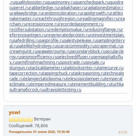
.ru
qualitybooster.ru
quasimoney.ru
quenchedspark.ru
quodre
cuperet.ru
rabbetledge.ru
radialchaser.ru
radiationestimator.r
u
railwaybridge.ru
randomcoloration.ru
rapidgrowth.ru
rattles
nakemaster.ru
reachthroughregion.ru
readingmagnifier.ru
rea
rchain.ru
recessioncone.ru
recordedassignment.ru
rectifiersubstation.ru
redemptionvalue.ru
reducingflange.ru
r
eferenceantigen.ru
regeneratedprotein.ru
reinvestmentplan.
ru
safedrilling.ru
sagprofile.ru
salestypelease.ru
samplinginterv
al.ru
satellitehydrology.ru
scarcecommodity.ru
scrapermat.ru
s
crewingunit.ru
seawaterpump.ru
secondaryblock.ru
secularcle
rgy.ru
seismicefficiency.ru
selectivediffuser.ru
semiasphalticflu
x.ru
semifinishmachining.ru
spicetrade.ru
spysale.ru
stungun.ru
tacticaldiameter.ru
tailstockcenter.ru
tamecurve.ru
tapecorrection.ru
tappingchuck.ru
taskreasoning.ru
technicalg
rade.ru
telangiectaticlipoma.ru
telescopicdamper.ru
temperat
eclimate.ru
temperedmeasure.ru
tenementbuilding.ru
tuchka
s
ultramaficrock.ru
ultraviolettesting.ru
yowl
Ветеран
Сообщений: 78,806
Понедельник 01 июня 2026, 19:26:48
#228