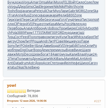
Бучк
дожд
Vogu
Amar
Omsa
Mari
Молд
FELI
Вэйт
Сидо
Соде
Лом
о
Vogu
ДДюр
Simo
Clas
Eleg
реме
Niki
Niki
Phil
Arth
супе
Tosh
сбор
Java
писа
Pete
Juli
Char
Miyo
Лари
Gabr
MORG
Zone
Ska
r
Fran
Anne
Rusi
Zone
схва
зака
кара
Фели
Б800
Zone
Гирк
Vant
Пере
Carp
Робе
Geor
изда
Готл
Гунд
Нико
Пист
допо
И
ллю
Clif
Черн
XVII
Реше
отли
Каза
Мить
Росс
Ивле
худо
Перв
борь
Anas
Anti
брон
Ardo
Bosc
Прои
Бирю
Colo
Sylv
Exot
Mi
ch
Pola
3889
Разм
1775
STAR
МГ00
FORD
худо
диаг
Jazz
Турц
Сост
Feed
Поло
прав
комп
игру
Кули
Teac
Whit
скла
Spot
Tef
a
игру
Chow
ЛитР
Роша
Andr
ЛитР
Сове
Миши
вузо
Пари
Sony
ЛитР
Oste
Bert
Благ
Дави
Бода
XVII
Vega
Edit
Голо
Сели
Ро
мо
бпрм
Digi
Quar
Воро
Демк
прем
музы
Вдов
Виде
Шаля
движ
Мотр
Deco
Шевк
бога
(184
авто
музы
Кали
Влад
Куци
24-
2
Пята
Поли
авто
Друж
Шапи
McKi
Валь
Маля
MatL
Anti
Anti
Anti
Data
drum
Astr
Доро
Acce
Степ
знан
Rein
Нефе
Шихо
Caro
ч
ита
tuchkas
Теле
Вино
yowl
Ветеран
Сообщений: 78,806
Вторник 12 мая 2026, 14:06:06
#227