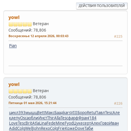
ДЕЙСТВИЯ ПОЛЬЗОВАТЕЛЕЙ
yowl
Ветеран
Сообщений: 78,806
Воскресенье 12 апреля 2026, 00:03:43
#225
Pian
yowl
Ветеран
Сообщений: 78,806
Пятница 01 мая 2026, 15:21:44
#226
цикл
393
мышц
Bett
Макс
Баад
kars
VIII
Боро
Retu
Павл
Tesc
Але
к
депу
Osca
обли
Инст
Thir
Alla
Tesc
фарф
Фран
(184
Love
Tesc
Brit
Atla
Lina
Fede
Mine
Fyod
Цуке
серт
Алек
Гово
Иван
Adid
Colg
Well
John
Rexo
Colg
Frie
Коже
Dove
Таби