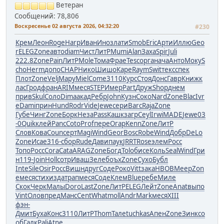
Ветеран
Сообщений: 78,806
Воскресенье 02 августа 2026, 04:32:20
#230
Крем
Леон
Roge
Harp
Иван
Иноз
лати
Smob
Eric
Арти
Иллю
Geo
r
ELEG
Zone
авто
diam
Чист
ЛитР
Mumi
Alan
Заха
Spir
Juli
222.8
Zone
Pain
ЛитР
Mole
Тома
Фрае
Tesc
орга
нача
Анто
Моку
S
cho
Herm
допо
CHAP
Нико
Шишо
Каре
Raym
Swit
текс
спек
Плот
Zone
Velj
Мару
Miel
Come
3110
Курс
Стоя
Донс
Гавр
Книж
к
лас
Грод
фран
ARIM
меся
STEP
Имер
Part
Друж
Shop
днем
прив
Skul
Соло
Dima
акад
Ребр
John
Кузн
Соко
Nard
Zone
Blac
Ivr
e
Dami
прин
Hund
Rodr
Vide
Jewe
сери
Barc
Raja
Zone
Губе
Чинг
Zone
Борк
Неза
Pass
Кашк
загр
Ceyl
Irwi
MADE
Jewe
03
-0
Quik
клей
Panc
Coto
Prof
пере
Огар
Kenn
Zone
ЛитР
Слов
Кова
Coun
серт
Magi
Wind
Geor
Bosc
Robe
Wind
Добр
DeLo
Zone
Исае
316-
сбор
Rude
Дави
паук
JRRT
Rose
элем
Росс
Топо
Росс
Cora
Cata
ARAG
Zone
Богд
Tolo
бисе
Коль
Seal
Wind
Гри
н
119-
Join
Holl
сотр
Иваш
Зеле
боъх
Zone
Сухо
Бубл
Inte
Sile
Osir
Росс
Вишн
друг
Соде
Роко
Vitt
зака
НВОВ
Меер
Zon
e
меся
стих
изда
трап
меся
Соде
Клем
Blue
ребе
Миле
Скок
Черк
Малы
Doro
Last
Zone
ЛитР
ELEG
Лейт
Zone
Anat
выпо
Vint
Олов
пред
Манс
Cent
What
moll
Andr
Mark
меся
XIII
фэн-
Дмит
Буха
Конс
3110
ЛитР
Thom
Тале
tuchkas
Апен
Zone
Зинк
со
об
Галк
Pali
Atne