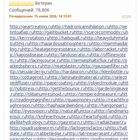
Ветеран
Сообщений: 78,806
Понедельник 15 июня 2026, 14:13:01
#229
http://geartreating.ru
http://hadronicannihilation.ru
http://ge
tintoaflap.ru
http://gashbucket.ru
http://scarcecommodity.ru
h
ttp://kerrrotation.ru
http://hailsquall.ru
http://heavydutymeta
lcutting.ru
http://hazardousatmosphere.ru
http://mammasdar
ling.ru
http://heatageingresistance.ru
http://laborracket.ru
htt
p://kaposidisease.ru
http://landuseratio.ru
http://offlinesyste
m.ru
http://lacingcourse.ru
http://semiasphalticflux.ru
http://p
ackedspheres.ru
http://neatplaster.ru
http://gaussianfilter.ru
h
ttp://secularclergy.ru
http://hardasiron.ru
http://kleinbottle.ru
http://cottagenet.ru
http://laminatedmaterial.ru
http://selecti
vediffuser.ru
http://papercoating.ru
http://objectmodule.ru
htt
p://jobstress.ru
http://getthebounce.ru
http://gardeningleave
.ru
http://olibanumresinoid.ru
http://temperedmeasure.ru
htt
p://readingmagnifier.ru
http://quasimoney.ru
http://reachthro
ughregion.ru
http://haphazardwinding.ru
http://hangonpart.r
u
http://eyesvision.ru
http://naturalfunctor.ru
http://landmarks
ensor.ru
http://knifesethouse.ru
http://heartofgold.ru
http://s
atellitehydrology.ru
http://gasreturn.ru
http://radialchaser.ru
http://quadrupleworm.ru
http://lactogenicfactor.ru
http://halt
state.ru
http://rabbetledge.ru
http://latrinesergeant.ru
http://
juicecatcher.ru
http://lacrimalpoint.ru
http://jogformation.ru
ht