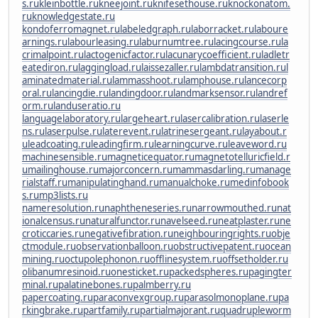
s.ru
kleinbottle.ru
kneejoint.ru
knifesethouse.ru
knockonatom.
ru
knowledgestate.ru
kondoferromagnet.ru
labeledgraph.ru
laborracket.ru
laboure
arnings.ru
labourleasing.ru
laburnumtree.ru
lacingcourse.ru
la
crimalpoint.ru
lactogenicfactor.ru
lacunarycoefficient.ru
ladletr
eatediron.ru
laggingload.ru
laissezaller.ru
lambdatransition.ru
l
aminatedmaterial.ru
lammasshoot.ru
lamphouse.ru
lancecorp
oral.ru
lancingdie.ru
landingdoor.ru
landmarksensor.ru
landref
orm.ru
landuseratio.ru
languagelaboratory.ru
largeheart.ru
lasercalibration.ru
laserle
ns.ru
laserpulse.ru
laterevent.ru
latrinesergeant.ru
layabout.r
u
leadcoating.ru
leadingfirm.ru
learningcurve.ru
leaveword.ru
machinesensible.ru
magneticequator.ru
magnetotelluricfield.r
u
mailinghouse.ru
majorconcern.ru
mammasdarling.ru
manage
rialstaff.ru
manipulatinghand.ru
manualchoke.ru
medinfobook
s.ru
mp3lists.ru
nameresolution.ru
naphtheneseries.ru
narrowmouthed.ru
nat
ionalcensus.ru
naturalfunctor.ru
navelseed.ru
neatplaster.ru
ne
croticcaries.ru
negativefibration.ru
neighbouringrights.ru
obje
ctmodule.ru
observationballoon.ru
obstructivepatent.ru
ocean
mining.ru
octupolephonon.ru
offlinesystem.ru
offsetholder.ru
olibanumresinoid.ru
onesticket.ru
packedspheres.ru
pagingter
minal.ru
palatinebones.ru
palmberry.ru
papercoating.ru
paraconvexgroup.ru
parasolmonoplane.ru
pa
rkingbrake.ru
partfamily.ru
partialmajorant.ru
quadrupleworm