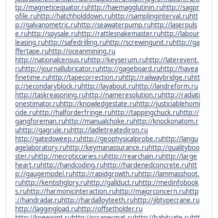
tp://magneticequator.ru
http://haemagglutinin.ru
http://sagpr
ofile.ru
http://hatchholddown.ru
http://samplinginterval.ru
htt
p://galvanometric.ru
http://seawaterpump.ru
http://laserpuls
e.ru
http://spysale.ru
http://rattlesnakemaster.ru
http://labour
leasing.ru
http://safedrilling.ru
http://screwingunit.ru
http://ga
ffertape.ru
http://oceanmining.ru
http://nationalcensus.ru
http://keyserum.ru
http://laterevent.
ru
http://journallubricator.ru
http://gageboard.ru
http://havea
finetime.ru
http://tapecorrection.ru
http://railwaybridge.ru
htt
p://secondaryblock.ru
http://layabout.ru
http://landreform.ru
http://taskreasoning.ru
http://nameresolution.ru
http://radiati
onestimator.ru
http://knowledgestate.ru
http://justiciablehomi
cide.ru
http://halforderfringe.ru
http://tappingchuck.ru
http://
gangforeman.ru
http://manualchoke.ru
http://knockonatom.r
u
http://gagrule.ru
http://ladletreatediron.ru
http://gatedsweep.ru
http://geophysicalprobe.ru
http://langu
agelaboratory.ru
http://keymanassurance.ru
http://qualityboo
ster.ru
http://necroticcaries.ru
http://rearchain.ru
http://large
heart.ru
http://handcoding.ru
http://hardenedconcrete.ru
htt
p://gaugemodel.ru
http://rapidgrowth.ru
http://lammasshoot.
ru
http://kentishglory.ru
http://gallduct.ru
http://medinfobook
s.ru
http://harmonicinteraction.ru
http://majorconcern.ru
http
://handradar.ru
http://hardalloyteeth.ru
http://jibtypecrane.ru
http://laggingload.ru
http://offsetholder.ru
http://kneejoint.ru
http://scrapermat.ru
http://habituate.ru
htt