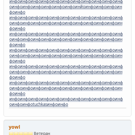
инфо
инфо
инфо
инфо
инфо
инфо
инфо
инфо
инфо
инфо
инф
о
инфо
инфо
инфо
инфо
инфо
инфо
инйо
инфо
инфо
инфо
ин
фо
инфо
инфо
инфо
инфо
инфо
инфо
инфо
инфо
инфо
инфо
инфо
инф
о
инфо
инфо
инфо
инфо
инфо
инфо
инфо
инфо
инфо
инфо
ин
фо
инфо
инфо
инфо
инфо
инфо
инфо
инфо
инфо
инфо
инфо
инфо
инф
о
инфо
инфо
инфо
инфо
инфо
инфо
инфо
инфо
инфо
инфо
ин
фо
инфо
инфо
инфо
инфо
инфо
инфо
инфо
инфо
инфо
инфо
инфо
инф
о
инфо
инфо
инфо
инфо
инфо
инфо
инфо
инфо
инфо
инфо
ин
фо
инфо
инфо
инфо
инфо
инфо
инфо
инфо
инфо
инфо
инфо
инфо
инф
о
инфо
инфо
инфо
инфо
инфо
инфо
инфо
инфо
инфо
инфо
ин
фо
инфо
инфо
инфо
инфо
инфо
инфо
инфо
инфо
инфо
инфо
инфо
инф
о
инфо
инфо
инфо
инфо
инфо
инфо
инфо
инфо
инфо
инфо
ин
фо
инфо
инфо
инфо
инфо
инфо
инфо
инфо
инфо
инфо
инфо
инфо
инф
о
инфо
инфо
tuchkas
инфо
инфо
yowl
Ветеран