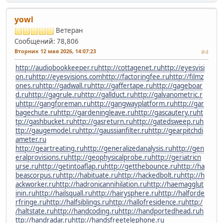
yowl
Ветеран
Сообщений: 78,806
Вторник 12 мая 2026, 14:07:23
#4
http://audiobookkeeper.ru
http://cottagenet.ru
http://eyesvisi
on.ru
http://eyesvisions.com
http://factoringfee.ru
http://filmz
ones.ru
http://gadwall.ru
http://gaffertape.ru
http://gageboar
d.ru
http://gagrule.ru
http://gallduct.ru
http://galvanometric.r
u
http://gangforeman.ru
http://gangwayplatform.ru
http://gar
bagechute.ru
http://gardeningleave.ru
http://gascautery.ru
ht
tp://gashbucket.ru
http://gasreturn.ru
http://gatedsweep.ru
h
ttp://gaugemodel.ru
http://gaussianfilter.ru
http://gearpitchdi
ameter.ru
http://geartreating.ru
http://generalizedanalysis.ru
http://gen
eralprovisions.ru
http://geophysicalprobe.ru
http://geriatricn
urse.ru
http://getintoaflap.ru
http://getthebounce.ru
http://ha
beascorpus.ru
http://habituate.ru
http://hackedbolt.ru
http://h
ackworker.ru
http://hadronicannihilation.ru
http://haemagglut
inin.ru
http://hailsquall.ru
http://hairysphere.ru
http://halforde
rfringe.ru
http://halfsiblings.ru
http://hallofresidence.ru
http:/
/haltstate.ru
http://handcoding.ru
http://handportedhead.ru
h
ttp://handradar.ru
http://handsfreetelephone.ru