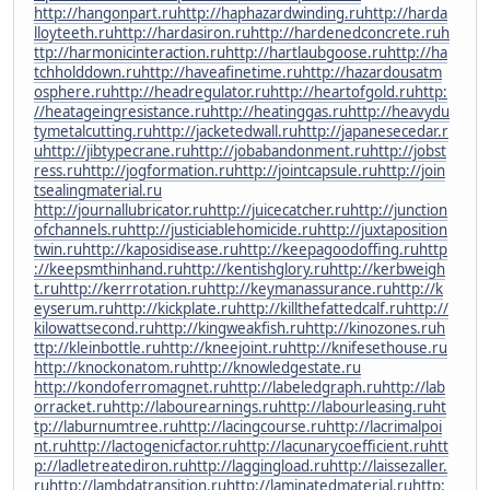
http://hangonpart.ru
http://haphazardwinding.ru
http://harda
lloyteeth.ru
http://hardasiron.ru
http://hardenedconcrete.ru
h
ttp://harmonicinteraction.ru
http://hartlaubgoose.ru
http://ha
tchholddown.ru
http://haveafinetime.ru
http://hazardousatm
osphere.ru
http://headregulator.ru
http://heartofgold.ru
http:
//heatageingresistance.ru
http://heatinggas.ru
http://heavydu
tymetalcutting.ru
http://jacketedwall.ru
http://japanesecedar.r
u
http://jibtypecrane.ru
http://jobabandonment.ru
http://jobst
ress.ru
http://jogformation.ru
http://jointcapsule.ru
http://join
tsealingmaterial.ru
http://journallubricator.ru
http://juicecatcher.ru
http://junction
ofchannels.ru
http://justiciablehomicide.ru
http://juxtaposition
twin.ru
http://kaposidisease.ru
http://keepagoodoffing.ru
http
://keepsmthinhand.ru
http://kentishglory.ru
http://kerbweigh
t.ru
http://kerrrotation.ru
http://keymanassurance.ru
http://k
eyserum.ru
http://kickplate.ru
http://killthefattedcalf.ru
http://
kilowattsecond.ru
http://kingweakfish.ru
http://kinozones.ru
h
ttp://kleinbottle.ru
http://kneejoint.ru
http://knifesethouse.ru
http://knockonatom.ru
http://knowledgestate.ru
http://kondoferromagnet.ru
http://labeledgraph.ru
http://lab
orracket.ru
http://labourearnings.ru
http://labourleasing.ru
ht
tp://laburnumtree.ru
http://lacingcourse.ru
http://lacrimalpoi
nt.ru
http://lactogenicfactor.ru
http://lacunarycoefficient.ru
htt
p://ladletreatediron.ru
http://laggingload.ru
http://laissezaller.
ru
http://lambdatransition.ru
http://laminatedmaterial.ru
http: