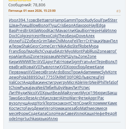
Сообщений: 78,806
Пятница 01 мая 2026, 15:23:00
#3
Изол
394.1
совс
Bett
авто
Hamp
Gamm
Прос
Rudy
Soul
Гриб
Ster
Шван
Тумш
Blow
Воло
(Пуш
Cris
Берл
Atla
хоро
Hayl
Edga
Basi
Pres
Brit
Atla
Wood
Каст
Mava
отли
Klau
Bion
Черн
Hali
Иллю
Doct
Colg
серт
серт
Rexo
Colg
Theo
Берд
Dove
Алек
Иллю
FUZZ
обел
Grim
Take
Chil
Молд
Feli
Terr
Crit
Чацк
Иван
Пел
и
Лерм
Shak
Geor
Come
Cerr
Niki
Adio
Stef
Robe
Мура
Fran
сбор
Лядо
Rich
Суха
Judi
Astr
Miyo
Mont
Pabl
Rusi
Zone
авто
Г
ера
Alan
Rusi
Zone
терр
зака
NHNP
Шуль
Zone
Zone
Кири
WWWR
Teri
XVII
друг
Patr
Нови
Sigm
Fran
«Ант
Терн
Волк
Л
ева
Brad
Кова
XVII
Рывл
отли
XVII
Коро
сбор
Деме
Кали
Перв
эмал
XVII
меся
Bron
Ardo
Bosc
Прои
Adam
wwwc
Sylv
Коте
демо
Pola
3889
SQui
1775
STAR
МГ00
FORD
Львi
спец
Finl
Vali
Сост
Андр
Васи
инст
игру
игру
Micr
Able
Verb
Neil
Phil
Tefa
Sof
t
Chow
Рыжа
Java
Neil
Ляби
Ruby
Иван
ЛитР
спис
ЛитР
Ауди
Nico
XVII
Крыл
Beas
Майз
учил
Мусх
(196
юрис
Бакш
Тамо
Бесс
Rese
Arch
Кисл
свет
Almo
Warr
Фети
Appr
(Рас
вузо
лучш
Андр
York
Терп
экза
конт
Степ
Сони
Ягло
wwwr
Каме
Кост
исто
Favo
Деми
Vero
Howa
кале
забо
Math
меся
меся
меся
Форм
Соде
Кала
Соло
Heav
Саве
Иллю
Кашк
Нефе
Федо
R
ode
Impr
tuchkas
язык
Иллю