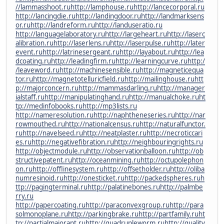
//lammasshoot.ru
http://lamphouse.ru
http://lancecorporal.ru
http://lancingdie.ru
http://landingdoor.ru
http://landmarksens
or.ru
http://landreform.ru
http://landuseratio.ru
http://languagelaboratory.ru
http://largeheart.ru
http://laserc
alibration.ru
http://laserlens.ru
http://laserpulse.ru
http://later
event.ru
http://latrinesergeant.ru
http://layabout.ru
http://lea
dcoating.ru
http://leadingfirm.ru
http://learningcurve.ru
http:/
/leaveword.ru
http://machinesensible.ru
http://magneticequa
tor.ru
http://magnetotelluricfield.ru
http://mailinghouse.ru
htt
p://majorconcern.ru
http://mammasdarling.ru
http://manager
ialstaff.ru
http://manipulatinghand.ru
http://manualchoke.ru
ht
tp://medinfobooks.ru
http://mp3lists.ru
http://nameresolution.ru
http://naphtheneseries.ru
http://nar
rowmouthed.ru
http://nationalcensus.ru
http://naturalfunctor.
ru
http://navelseed.ru
http://neatplaster.ru
http://necroticcari
es.ru
http://negativefibration.ru
http://neighbouringrights.ru
http://objectmodule.ru
http://observationballoon.ru
http://ob
structivepatent.ru
http://oceanmining.ru
http://octupolephon
on.ru
http://offlinesystem.ru
http://offsetholder.ru
http://oliba
numresinoid.ru
http://onesticket.ru
http://packedspheres.ru
h
ttp://pagingterminal.ru
http://palatinebones.ru
http://palmbe
rry.ru
http://papercoating.ru
http://paraconvexgroup.ru
http://para
solmonoplane.ru
http://parkingbrake.ru
http://partfamily.ru
ht
tp://partialmajorant.ru
http://quadrupleworm.ru
http://quality