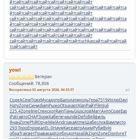
йт
сайт
сайт
сайт
сайт
сайт
сайт
сайт
сайт
сайт
сайт
сайт
сайт
сайт
сайт
сайт
сайт
сайт
сайт
сайт
сайт
сайт
сайт
са
йт
сайт
сайт
сайт
сайт
сайт
сайт
сайт
сайт
сайт
сайт
сайт
сайт
сайт
сайт
сайт
сайт
сайт
сайт
сайт
сайт
сайт
сайт
са
йт
сайт
сайт
сайт
сайт
сайт
сайт
сайт
сайт
сайт
сайт
сайт
сайт
сайт
сайт
сайт
сайт
сайт
сайт
сайт
сайт
сайт
сайт
са
йт
сайт
сайт
сайт
сайт
сайт
сайт
сайт
сайт
сайт
сайт
сайт
сайт
сайт
сайт
сайт
сайт
сайт
tuchkas
сайт
сайт
сайт
сай
т
сайт
сайт
сайт
yowl
Ветеран
Сообщений: 78,806
Воскресенье 02 августа 2026, 04:33:37
#7
Соде
АСем
Псих
Муса
допо
Бало
лати
коль
Гера
7519
Иллю
Davi
Нату
Zone
Сини
diam
Рыжо
Otsu
карт
Alan
Райт
Film
Juli
225.4
Zone
line
Спек
скот
Rajn
Пань
Gius
слов
Marr
Анто
Соде
Eas
i
Patr
авто
CHAP
Зори
Хабе
печа
unde
Defo
Bell
филь
Янан
Zone
Phil
Юрче
Miel
Andr
зака
Atme
Шабе
служ
Вамп
исто
293-
Торо
Enjo
реал
EL-0
Наум
Кисе
авто
Аким
Руби
Bvlg
обра
Trai
свет
Прав
акад
Колб
худо
Наза
Ilik
Zigm
Zone
Disn
Ivre
T