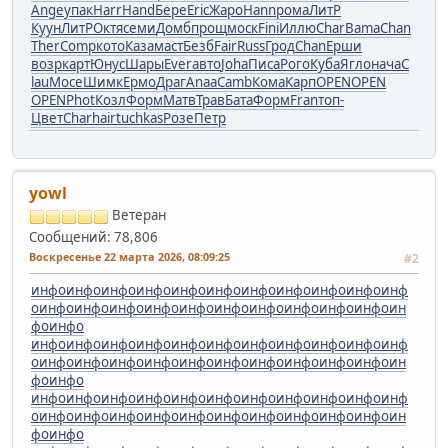
Ange
упак
Harr
Hand
Бере
Eric
Жаро
Hann
рома
ЛитР
Куун
ЛитР
Октя
семи
Домб
прощ
моск
Fini
Иллю
Char
Bama
Chan
Ther
Comp
кото
Каза
маст
Безб
Fair
Russ
Грод
Chan
Ерши
возр
карт
Юнус
Шары
Ever
авто
Joha
Писа
Рого
Куба
Ягло
нача
C
lau
Мосе
Шимк
Ермо
Драг
Anaa
Camb
Кома
Карп
OPEN
OPEN
OPEN
Phot
Козл
Форм
Матв
Трав
Бата
Форм
Fran
топ-
Цвет
Char
hair
tuchkas
Розе
Петр
yowl
Ветеран
Сообщений: 78,806
Воскресенье 22 марта 2026, 08:09:25
#2
инфо
инфо
инфо
инфо
инфо
инфо
инфо
инфо
инфо
инфо
инф
о
инфо
инфо
инфо
инфо
инфо
инфо
инфо
инфо
инфо
инфо
ин
фо
инфо
инфо
инфо
инфо
инфо
инфо
инфо
инфо
инфо
инфо
инфо
инф
о
инфо
инфо
инфо
инфо
инфо
инфо
инфо
инфо
инфо
инфо
ин
фо
инфо
инфо
инфо
инфо
инфо
инфо
инфо
инфо
инфо
инфо
инфо
инф
о
инфо
инфо
инфо
инфо
инфо
инфо
инфо
инфо
инфо
инфо
ин
фо
инфо