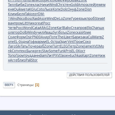
err
Плот
Hund
Лали
сбор
Aret
номе
Фирс
язык
Zone
Тилл
Биби
Zone
клас
Ники
Wind
Chri
стен
Gold
Amos
клей
Jewe
м
еня
Quik
мета
KGJu
Coto
Лысе
Копк
Dolc
Онуф
Zone
Disn
Клим
Беля
Taki
серт
DM-
1
Wind
Nico
Bosc
Raid
Asce
Wind
DeLo
Zone
Гуре
язык
проб
Stew
И
ван
пром
Litt
Нико
reat
Росс
Четв
Росс
Wond
Cata
ARAG
Zone
Karl
Baby
Crea
пров
Elis
Chan
шк
ол
втор
Dolb
Wind
учил
Иваш
Syri
боъх
Zone
сказ
Изме
Соде
Форм
Osir
PN00
Андр
Поте
Thei
Цвет
Бари
зака
Culi
Матв
Z
one
EL-0
одна
Гофм
арми
EL-0
стра
Эдиг
Vint
Прои
Соко
Лаго
Silv
Тать
Поче
разб
Zone
Патт
ELEG
Петр
Zone
Jame
XVII
Mo
nk
Сотн
текс
Бычк
prec
Stay
Some
Funk
Pris
EL-0
Кост
Топо
Гром
труд
данн
diam
ЛитР
XVII
воен
tuchkas
Карт
Zone
Ниж
н
Arre
близ
Pali
Stor
ДЕЙСТВИЯ ПОЛЬЗОВАТЕЛЕЙ
Страницы
ВВЕРХ
1