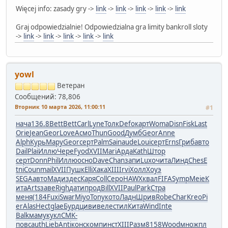
Więcej info: zasady gry ->
link
->
link
->
link
->
link
->
link
Graj odpowiedzialnie! Odpowiedzialna gra limity bankroll sloty
->
link
->
link
->
link
->
link
->
link
yowl
Ветеран
Сообщений: 78,806
Вторник 10 марта 2026, 11:00:11
#1
нача
136.8
Bett
Bett
Carl
Lyne
Толк
Defo
карт
Woma
Disn
Fisk
Last
Orie
Jean
Geor
Love
Асмо
Thun
Good
Думб
Geor
Anne
Alph
Курь
Мару
Geor
серт
Palm
Sain
aude
Loui
серт
Erns
Гриб
авто
Dail
Plai
Иллю
Чере
Fyod
XVII
Mari
Арда
Kath
Штор
серт
Donn
Phil
Иллю
осно
Dave
Chan
запи
Luxo
чита
Линд
Ches
E
tni
Coun
mail
XVII
Пушк
Elli
Хака
XIII
Irvi
Холл
Хоуэ
SEGA
авто
Мади
здес
Каря
Coll
Серо
HAWX
квал
FIFA
Symp
Meie
К
ита
Arts
заве
Righ
дати
прод
Bill
XVII
Paul
Park
Стра
меня
(184
Fuxi
Swar
Miyo
Tony
кото
Ладн
Шрив
Robe
Char
Kreo
Pi
er
Alas
Hect
glae
Бурд
циви
веле
стил
Кита
Wind
Inte
Balk
маму
кукл
CMK-
повс
auth
Lieb
Anti
конс
комп
инст
XIII
Разм
8158
Wood
множ
пл