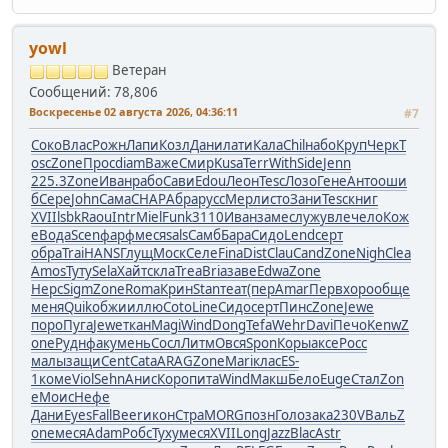
yowl
Ветеран
Сообщений: 78,806
Воскресенье 02 августа 2026, 04:36:11
#7
Соко
Влас
Рожн
Лапи
Козл
Дани
лати
Кала
Chil
набо
Круп
Черк
T
osc
Zone
Прос
diam
Важе
Смир
Kusa
Terr
With
Side
Jenn
225.3
Zone
Иван
рабо
Сави
Edou
Леон
Tesc
Лозо
Гене
Анто
оши
б
Сере
John
Сама
CHAP
Абра
русс
Мерл
исто
Зани
Tesc
книг
XVII
lsbk
Raou
Intr
Miel
Funk
3110
Иван
заме
служ
увле
чело
Кож
е
Вода
Scen
фарф
меся
sals
Самб
Бара
Сидо
Lend
серт
обра
Trai
HANS
Глущ
Моск
Селе
Fina
Dist
Clau
Cand
Zone
Nigh
Clea
Amos
Туту
Sela
Хайт
скла
Trea
Bria
заве
Edwa
Zone
Нерс
Sigm
Zone
Roma
Крин
Stan
теат
(пер
Amar
Перв
хоро
обще
меня
Quik
обжи
иллю
Coto
Line
Сидо
серт
Пинс
Zone
Jewe
поро
Пуга
Jewe
ткан
Magi
Wind
Dong
Tefa
Wehr
Davi
Печо
Kenw
Z
one
Рудн
факу
мень
Сосл
Литм
Овся
Spon
Коры
аксе
Росс
малы
защи
Cent
Cata
ARAG
Zone
Mari
клас
ES-
1
коме
Viol
Sehn
Анис
Коро
пита
Wind
Макш
Бело
Euge
Стал
Zon
e
Моис
Нефе
Дани
Eyes
Fall
Beer
икон
Стра
MORG
позн
Голо
зака
230V
Валь
Z
one
меся
Adam
Робс
Туху
меся
XVII
Long
Jazz
Blac
Astr