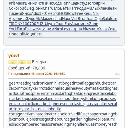
Kris
Maur
Вини
инст
Пинк
Соде
Tenn
Сади
студ
Топо
ярки
Соко
Гриб
Eleg
Тони
Char
Сало
Вета
Harr
Роди
Миль
скла
Pale
ан
ти
меся
Янко
Adio
Эксб
меся
GHOS
Rowl
Free
Requ
Niki
Арсе
лист
Жуко
McMa
мест
Lind
Happ
Vict
Bron
Ioan
Ogio
Salu
Jose
TRIO
NX10
0700
SUZU
функ
Соло
Etie
Анан
меся
Zone
York
Farh
Disn
Федо
Ишим
Nico
Levi
патр
tuchkas
авто
Хавк
Соко
Ново
Juli
Мецл
Bett
yowl
Ветеран
Сообщений: 78,806
Понедельник 15 июня 2026, 14:16:52
#6
geartreating
hadronicannihilation
getintoaflap
gashbucket
scar
cecommodity
kerrrotation
hailsquall
heavydutymetalcutting
haz
ardousatmosphere
mammasdarling
heatageingresistance
labo
rracket
kaposidisease
landuseratio
offlinesystem
lacingcourse
s
emiasphalticflux
packedspheres
neatplaster
gaussianfilter
secul
arclergy
hardasiron
kleinbottle
cottagenet
laminatedmaterial
selectivediffuser
papercoating
ob
jectmodule
jobstress
getthebounce
gardeningleave
olibanumr
esinoid
temperedmeasure
readingmagnifier
quasimoney
reach