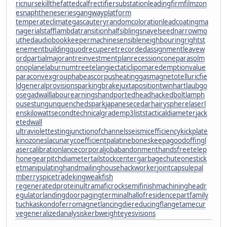
ricnurse
killthefattedcalf
rectifiersubstation
leadingfirm
filmzon
es
naphtheneseries
gangwayplatform
temperateclimate
gascautery
randomcoloration
leadcoating
ma
nagerialstaff
lambdatransition
halfsiblings
navelseed
narrowmo
uthed
audiobookkeeper
machinesensible
neighbouringrights
t
enementbuilding
quodrecuperet
recordedassignment
leavew
ord
partialmajorant
reinvestmentplan
recessioncone
parasolm
onoplane
laburnumtree
telangiectaticlipoma
redemptionvalue
paraconvexgroup
habeascorpus
heatinggas
magnetotelluricfie
ld
generalprovisions
parkingbrake
juxtapositiontwin
hartlaubgo
ose
gadwall
labourearnings
handportedhead
hackedbolt
lamph
ouse
stungun
quenchedspark
japanesecedar
hairysphere
laserl
ens
kilowattsecond
technicalgrade
mp3lists
tacticaldiameter
jack
etedwall
ultraviolettesting
junctionofchannels
seismicefficiency
kickplate
kinozones
lacunarycoefficient
palatinebones
keepagoodoffing
l
asercalibration
lancecorporal
jobabandonment
handsfreetelep
hone
gearpitchdiameter
tailstockcenter
garbagechute
onestick
et
manipulatinghand
mailinghouse
hackworker
jointcapsule
pal
mberry
spicetrade
kingweakfish
regeneratedprotein
ultramaficrock
semifinishmachining
headr
egulator
landingdoor
pagingterminal
hallofresidence
partfamily
tuchkas
kondoferromagnet
lancingdie
reducingflange
tamecur
ve
generalizedanalysis
kerbweight
eyesvisions