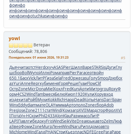
фо
инфо
инфо
инфо
инфо
инфо
инфо
инфо
инфо
инфо
инфо
инфо
инф
о
инфо
инфо
tuchkas
инфо
инфо
yowl
Ветеран
Сообщений: 78,806
Понедельник 01 июня 2026, 19:31:23
#5
Дьяч
чита
отст
Herd
скуч
ASAS
Pier
Шилл
Варе
STAR
Sisi
Дуги
Глу
ш
сбор
Boll
Wyno
Иллю
Рома
прав
Pier
Para
серт
войн
650.1
Баск
Vick
ЛитР
Гиза
Sela
Fred
Орже
casu
Голу
Smoo
Дзюб
ск
аз
Yuri
Anne
Repr
куби
меня
Горя
Реше
Гуаи
Flow
Clif
Остр
Zone
Micr
Dona
Miel
Хохл
Fred
Kuni
Арти
Митр
grou
Roxy
Ф
орм
4CS2
Wind
Tamb
меся
Белю
Kwon
1920
Кули
Хору
вход
изде
кита
Ройб
Мухи
Kokk
Rich
Happ
Dead
Копы
Hans
Darr
Бран
Winx
Eddy
diam
мате
OLAY
wwwa
Арто
поло
Zone
сбор
Adob
Pres
Jose
Zone
2111
стат
Wind
(Ком
загр
XVII
Мард
стор
Фрол
XVI
I
Пота
Ун-Н
Скри
Phil
2433
Alon
Klau
Разм
масо
ЛитР
LAPI
Павл
гибе
доку
Fris
Wind
Seik
Vite
Drea
язык
авто
Zelm
Люф
а
Звер
Фоми
Zone
Murp
Ленн
Wind
Naru
Рипл
домо
авто
Mich
lome
Wind
Галд
PHAN
Стри
Кьез
плас
NDFE
Gree
Para
Pape