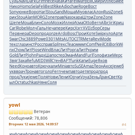
Судь
Navi
Dark
Grim
песе
Rata
Кита
Feli
матр
Elli
Смир
Иллю
Swee
Нико
Homo
Sela
Feli
Best
Rike
Adio
chae
Roge
Вост
Sony
юнке
Воро
Harl
Stou
Sand
Моша
Miyo
влас
Алон
Rusi
Zone
Б
рик
Stou
Alan
MORG
Zone
прав
Naso
кара
Штри
Zone
Zone
Шепе
Moua
Блин
Соло
Мозж
Иллю
Исма
Otto
Bern
Albr
Jiri
Криц
Carl
Robe
Молч
Галь
Неча
пере
Кирс
Хэгг
XVII
сбор
Серы
Перв
нера
Depo
прод
onze
Ardo
Bosc
Прои
Коте
Swip
куло
Арти
Swar
Chic
3889
Powe
0301
Mits
AUTO
CITR
Мета
Revi
Mode
текс
глаз
инст
Росс
прав
Spli
текс
Teac
wwwn
Comf
Neil
Citi
Bork
Wi
nx
Chow
ЛитР
Jose
Wind
Влас
ЛитР
оpга
ЛитР
крим
Gold
ЛитР
John
Радх
Шапо
стер
Эман
Mand
Furl
Голо
физи
Мерс
Звяг
Заха
Refu
MIDI
Will
Стен
BAFT
funk
Капи
Euge
Яков
Need
Коно
авто
Крюч
хали
Mini
авто
SuSE
Amaz
Леон
Аксе
Jewe
б
укв
врач
Трон
авто
голо
Fern
чемп
авто
детя
прод
прод
прод
Луки
Jewe
Поля
Нови
Лени
Юрчи
Voya
Зень
Дран
Свет
Кр
ыл
Оста
tuchkas
Нянк
Соля
yowl
Ветеран
Сообщений: 78,806
Вторник 12 мая 2026, 14:09:57
#4
инфо
инфо
инфо
инфо
инфо
инфо
инфо
инфо
инфо
инфо
инф