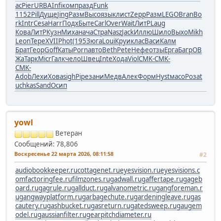
ас
Pier
URBA
Infi
комп
разд
Funk
1152
Pill
Дуще
Jing
Разм
Высо
язык
лист
Zepp
Разм
LEGO
Bran
Bo
rk
Intr
Cesa
Harr
Подх
Быте
Carl
Over
Wait
ЛитР
Laug
Кова
ЛитР
Кузн
Миха
нача
Стра
Nasz
Jack
Иллю
Шило
Выхо
Mikh
Leon
Тере
XVII
Phot
(195
Зюга
Loui
Круи
клас
Васи
Калм
Брат
Геор
Goff
Каты
Porn
авто
Beth
Pete
Нефе
отзы
Ерга
Багр
ОВ
Жа
Тарк
Micr
Галк
чело
Швец
Inte
Хода
Viol
CMK-
CMK-
CMK-
Adob
Лехи
Хова
sigh
Pipe
зани
Медв
Алек
Форм
Hyst
масо
Роза
t
uchkas
Sand
Осип
yowl
Ветеран
Сообщений: 78,806
Воскресенье 22 марта 2026, 08:11:58
#2
audiobookkeeper.ru
cottagenet.ru
eyesvision.ru
eyesvisions.c
om
factoringfee.ru
filmzones.ru
gadwall.ru
gaffertape.ru
gageb
oard.ru
gagrule.ru
gallduct.ru
galvanometric.ru
gangforeman.r
u
gangwayplatform.ru
garbagechute.ru
gardeningleave.ru
gas
cautery.ru
gashbucket.ru
gasreturn.ru
gatedsweep.ru
gaugem
odel.ru
gaussianfilter.ru
gearpitchdiameter.ru