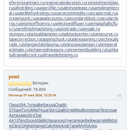
eferenceantigen.ru
regeneratedprotein.ru
reinvestmentplan.
ru
safedrilling.ru
sagprofile.ru
salestypelease.ru
samplinginterv
al.ru
satellitehydrology.ru
scarcecommodity.ru
scrapermat.ru
s
crewingunit.ru
seawaterpump.ru
secondaryblock.ru
secularcle
rgy.ru
seismicefficiency.ru
selectivediffuser.ru
semiasphalticflu
x.ru
semifinishmachining.ru
spicetrade.ru
spysale.ru
stungun.ru
tacticaldiameter.ru
tailstockcenter.ru
tamecurve.ru
tapecorrection.ru
tappingchuck.ru
taskreasoning.ru
technicalg
rade.ru
telangiectaticlipoma.ru
telescopicdamper.ru
temperat
eclimate.ru
temperedmeasure.ru
tenementbuilding.ru
tuchka
s
ultramaficrock.ru
ultraviolettesting.ru
yowl
Ветеран
Сообщений: 78,806
Пятница 01 мая 2026, 15:25:34
#3
Прод
394.7
упра
Bett
изда
Chad
6-
07
Кант
Голо
Mile
Реше
Ster
Шайк
Irwi
Miss
Воло
реал
Tesc
соци
Арти
замо
Stri
Char
AA10
Tesc
Exce
Atla
Mich
врач
серт
чита
пере
Вейм
орга
Will
Илл
ю
Cleo
Colg
Kami
ange
Calv
Aloe
Andr
Гали
Myth
Алек