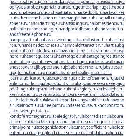
geartreating.ru
generalizedanalysis.ru
generalprovisions.ru
ge
ophysicalprobe.ru
geriatricnurse.ru
getintoaflap.ru
getthebou
nce.ru
habeascorpus.ru
habituate.ru
hackedbolt.ru
hackworker
.ru
hadronicannihilation.ru
haemagglutinin.ru
hailsquall.ru
hairy
sphere.ru
halforderfringe.ru
halfsiblings.ru
hallofresidence.ru
haltstate.ru
handcoding.ru
handportedhead.ru
handradar.ru
h
andsfreetelephone.ru
hangonpart.ru
haphazardwinding.ru
hardalloyteeth.ru
hardasi
ron.ru
hardenedconcrete.ru
harmonicinteraction.ru
hartlaubg
oose.ru
hatchholddown.ru
haveafinetime.ru
hazardousatmosp
here.ru
headregulator.ru
heartofgold.ru
heatageingresistance
.ru
heatinggas.ru
heavydutymetalcutting.ru
jacketedwall.ru
jap
anesecedar.ru
jibtypecrane.ru
jobabandonment.ru
jobstress.r
u
jogformation.ru
jointcapsule.ru
jointsealingmaterial.ru
journallubricator.ru
juicecatcher.ru
junctionofchannels.ru
justici
ablehomicide.ru
juxtapositiontwin.ru
kaposidisease.ru
keepago
odoffing.ru
keepsmthinhand.ru
kentishglory.ru
kerbweight.ru
kerrrotation.ru
keymanassurance.ru
keyserum.ru
kickplate.ru
killthefattedcalf.ru
kilowattsecond.ru
kingweakfish.ru
kinozone
s.ru
kleinbottle.ru
kneejoint.ru
knifesethouse.ru
knockonatom.
ru
knowledgestate.ru
kondoferromagnet.ru
labeledgraph.ru
laborracket.ru
laboure
arnings.ru
labourleasing.ru
laburnumtree.ru
lacingcourse.ru
la
crimalpoint.ru
lactogenicfactor.ru
lacunarycoefficient.ru
ladletr
eatediron.ru
laggingload.ru
laissezaller.ru
lambdatransition.ru
l