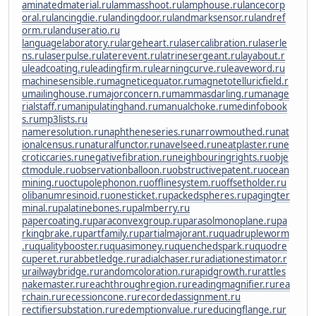
aminatedmaterial.ru
lammasshoot.ru
lamphouse.ru
lancecorp
oral.ru
lancingdie.ru
landingdoor.ru
landmarksensor.ru
landref
orm.ru
landuseratio.ru
languagelaboratory.ru
largeheart.ru
lasercalibration.ru
laserle
ns.ru
laserpulse.ru
laterevent.ru
latrinesergeant.ru
layabout.r
u
leadcoating.ru
leadingfirm.ru
learningcurve.ru
leaveword.ru
machinesensible.ru
magneticequator.ru
magnetotelluricfield.r
u
mailinghouse.ru
majorconcern.ru
mammasdarling.ru
manage
rialstaff.ru
manipulatinghand.ru
manualchoke.ru
medinfobook
s.ru
mp3lists.ru
nameresolution.ru
naphtheneseries.ru
narrowmouthed.ru
nat
ionalcensus.ru
naturalfunctor.ru
navelseed.ru
neatplaster.ru
ne
croticcaries.ru
negativefibration.ru
neighbouringrights.ru
obje
ctmodule.ru
observationballoon.ru
obstructivepatent.ru
ocean
mining.ru
octupolephonon.ru
offlinesystem.ru
offsetholder.ru
olibanumresinoid.ru
onesticket.ru
packedspheres.ru
pagingter
minal.ru
palatinebones.ru
palmberry.ru
papercoating.ru
paraconvexgroup.ru
parasolmonoplane.ru
pa
rkingbrake.ru
partfamily.ru
partialmajorant.ru
quadrupleworm
.ru
qualitybooster.ru
quasimoney.ru
quenchedspark.ru
quodre
cuperet.ru
rabbetledge.ru
radialchaser.ru
radiationestimator.r
u
railwaybridge.ru
randomcoloration.ru
rapidgrowth.ru
rattles
nakemaster.ru
reachthroughregion.ru
readingmagnifier.ru
rea
rchain.ru
recessioncone.ru
recordedassignment.ru
rectifiersubstation.ru
redemptionvalue.ru
reducingflange.ru
r