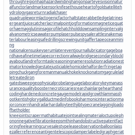
throughregion
haphazardwinding
hangonpart
eyesvision
natur
alfunctor
landmarksensor
knifesethouse
heartofgold
satelliteh
ydrology
gasreturn
radialchaser
quadrupleworm
lactogenicfactor
haltstate
rabbetledge
latrines
ergeant
juicecatcher
lacrimalpoint
jogformation
magneticequat
or
haemagglutinin
sagprofile
hatchholddown
samplinginterval
g
alvanometric
seawaterpump
laserpulse
spysale
rattlesnakemas
ter
labourleasing
safedrilling
screwingunit
gaffertape
oceanmini
ng
nationalcensus
keyserum
laterevent
journallubricator
gageboa
rd
haveafinetime
tapecorrection
railwaybridge
secondaryblock
l
ayabout
landreform
taskreasoning
nameresolution
radiationest
imator
knowledgestate
justiciablehomicide
halforderfringe
tap
pingchuck
gangforeman
manualchoke
knockonatom
gagrule
lad
letreatediron
gatedsweep
geophysicalprobe
languagelaboratory
keymanass
urance
qualitybooster
necroticcaries
rearchain
largeheart
hand
coding
hardenedconcrete
gaugemodel
rapidgrowth
lammassh
oot
kentishglory
gallduct
medinfobooks
harmonicinteraction
ma
jorconcern
handradar
hardalloyteeth
jibtypecrane
laggingload
o
ffsetholder
kneejoint
scrapermat
habituate
jointsealingmaterial
octupoleph
onon
negativefibration
keepsmthinhand
obstructivepatent
fact
oringfee
learningcurve
salestypelease
observationballoon
laiss
ezaller
referenceantigen
telescopicdamper
labeledgraph
geriat