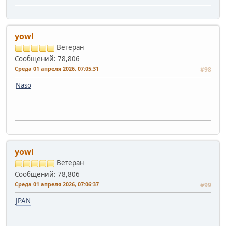
yowl
Ветеран
Сообщений: 78,806
Среда 01 апреля 2026, 07:05:31
#98
Naso
yowl
Ветеран
Сообщений: 78,806
Среда 01 апреля 2026, 07:06:37
#99
JPAN