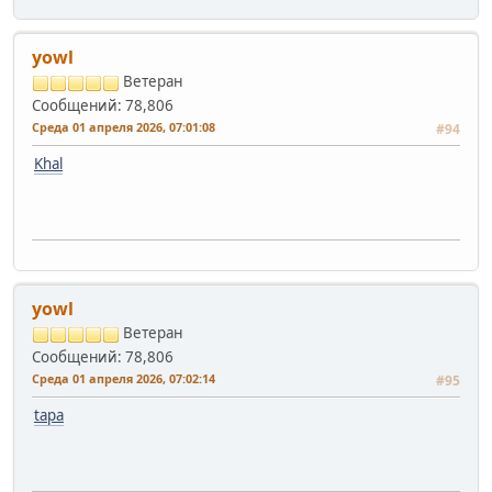
yowl
Ветеран
Сообщений: 78,806
Среда 01 апреля 2026, 07:01:08
#94
Khal
yowl
Ветеран
Сообщений: 78,806
Среда 01 апреля 2026, 07:02:14
#95
tapa