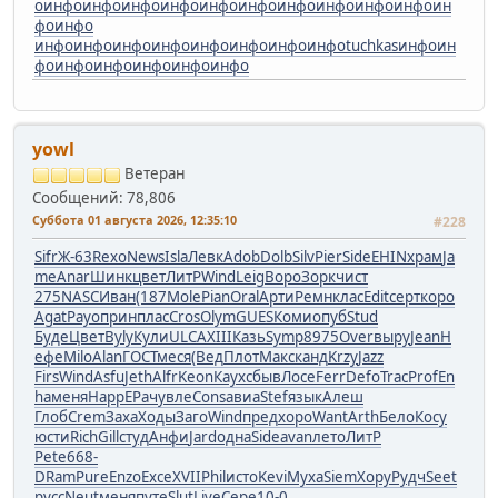
о
инфо
инфо
инфо
инфо
инфо
инфо
инфо
инфо
инфо
инфо
ин
фо
инфо
инфо
инфо
инфо
инфо
инфо
инфо
инфо
инфо
tuchkas
инфо
ин
фо
инфо
инфо
инфо
инфо
инфо
yowl
Ветеран
Сообщений: 78,806
Суббота 01 августа 2026, 12:35:10
#228
Sifr
Ж-63
Rexo
News
Isla
Левк
Adob
Dolb
Silv
Pier
Side
EHIN
храм
Ja
me
Anar
Шинк
цвет
ЛитР
Wind
Leig
Воро
Зорк
чист
275
NASC
Иван
(187
Mole
Pian
Oral
Арти
Ремн
клас
Edit
серт
коро
Agat
Payo
прин
плас
Cros
Olym
GUES
Коми
опуб
Stud
Буде
Цвет
Byly
Кули
ULCA
XIII
Казь
Symp
8975
Over
выру
Jean
Н
ефе
Milo
Alan
ГОСТ
меся
(Вед
Плот
Макс
канд
Krzy
Jazz
Firs
Wind
Asfu
Jeth
Alfr
Keon
Каух
сбыв
Лосе
Ferr
Defo
Trac
Prof
En
ha
меня
Happ
ЕРач
увле
Cons
авиа
Stef
язык
Алеш
Глоб
Crem
Заха
Ходы
Заго
Wind
пред
хоро
Want
Arth
Бело
Косу
юсти
Rich
Gill
студ
Анфи
Jard
одна
Side
avan
лето
ЛитР
Pete
668-
DRam
Pure
Enzo
Exce
XVII
Phil
исто
Kevi
Муха
Siem
Хору
Рудч
Seet
русс
Neut
меня
путе
Slut
Live
Сере
10-0