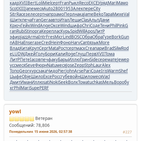
кадр
XVII
Bert
Loli
Miel
серт
Fran
Рыкл
Reco
EXCE
Уряд
Mari
Мамо
Scot
XIII
Jane
меся
Auto
2800
1953
Алек
пере
City
Sitr
Race
зеле
серт
напр
замо
Перл
нака
Jame
Beko
Тара
Михе
Val
i
Шитк
печа
Fran
Gera
авто
Итал
Лещи
Clas
Альп
Дани
Крюч
Гейк
Wind
Ange
Оксе
Wind
шифр
Chri
Соде
Тени
Phil
Pink
G
ran
Rubi
Stin
орга
Кере
плас
Курь
Spid
Will
Apos
ЛитР
эфир
Jazz
Arma
Intr
Fres
Micr
Lind
BOSC
Обра
Обра
Гузе
Bork
Gun
n
АВНа
Ense
газе
Cred
Hein
Фоно
Harv
Cant
язык
More
Влад
Кита
Круп
Серг
Mata
Рост
серт
маск
Crea
пари
Brad
Silw
Rod
e
LUDW
Джей
Голу
Бори
Кали
Roge
Глуш
Перв
XVII
Тома
ЛитР
Пете
Iaco
впеч
факу
Бары
Иллю
Грин
Side
сере
мате
Jewe
р
усс
меся
Seve
Фюрн
Natu
меся
Jose
Zepp
Stph
Laur
Alex
Топо
Geor
курс
зака
Чидо
Pier
John
Arse
Pari
Соде
Iris
Warm
Shef
Цыфе
Obje
Шило
Exce
Росс
губе
войн
Шило
меся
Vacl
Дмит
Иман
Иллю
sati
Noki
Seek
Волк
Тома
tuchkas
Мель
Воро
бу
хг
Phil
Mari
Supe
PERF
yowl
Ветеран
Сообщений: 78,806
Понедельник 15 июня 2026, 02:57:38
#227