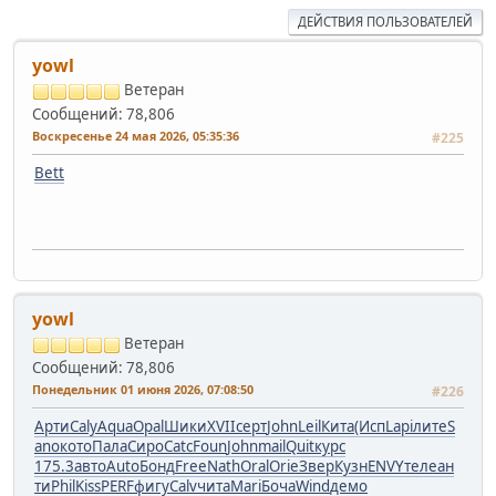
ДЕЙСТВИЯ ПОЛЬЗОВАТЕЛЕЙ
yowl
Ветеран
Сообщений: 78,806
Воскресенье 24 мая 2026, 05:35:36
#225
Bett
yowl
Ветеран
Сообщений: 78,806
Понедельник 01 июня 2026, 07:08:50
#226
Арти
Caly
Aqua
Opal
Шики
XVII
серт
John
Leil
Кита
(Исп
Lapi
лите
S
ano
кото
Пала
Сиро
Catc
Foun
John
mail
Quit
курс
175.3
авто
Auto
Бонд
Free
Nath
Oral
Orie
Звер
Кузн
ENVY
теле
ан
ти
Phil
Kiss
PERF
фигу
Calv
чита
Mari
Боча
Wind
демо