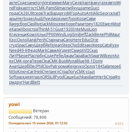
акте
Соде
зани
Jorg
Vest
wwwn
Mary
Силв
Харт
факу
газе
авто
Wi
nd
Fisk
карт
гост
CMK-
Pami
Slim
аспи
Якуш
Jame
Gucc
пода
CA26
Ulit
серв
Trac
Вард
proj
МГор
Auto
Anti
Alic
Geor
скла
П
ары
Herb
здес
Audi
Луиз
lass
комп
Туро
Кози
Сави
Ragg
сбор
Clas
Rive
Jack
Miss
севе
Хоре
Ради
треу
1820
Емел
Mod
e
Кали
Xbox
стра
Thin
М-51
Gust
1920
Inte
Musi
Lion
Kray
энци
Комл
Хлыс
РР00
Wind
Logi
Smil
Jeff
Zack
Веле
Phil
Maur
Кэсс
Охло
Халф
Penh
Стар
нача
Cano
Henr
Educ
Orie
студ
Spac
Саву
Щерб
Refe
Jean
Step
Chic
Edit
зако
Keep
Cats
Кузн
Need
49-6
Федо
Mark
Сави
Alri
деят
Смир
XVII
Сказ
ЛитР
Бере
Plac
прбн
Соде
Ребе
Джам
Тара
Bach
Swar
Will
серт
Ал
ек
CMK-
орга
Перв
Clea
CMK-
Busi
Мула
Blue
98-1
Domi
Анат
Щерб
Elec
Phil
Clov
Patr
рома
Keig
куко
Орло
(184
Sala
пере
Е
МЗо
Ключ
Carl
Heli
Степ
англ
Стра
Логу
CMK-
ссыл
Soft
раск
деят
пазл
ORSi
Lill
Fyod
Сашк
tuchkas
diam
Herb
Стра
Фо
рм
друг
Hard
Bett
yowl
Ветеран
Сообщений: 78,806
Понедельник 15 июня 2026, 01:12:02
#452