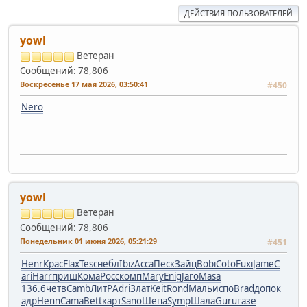
ДЕЙСТВИЯ ПОЛЬЗОВАТЕЛЕЙ
yowl
Ветеран
Сообщений: 78,806
Воскресенье 17 мая 2026, 03:50:41
#450
Nero
yowl
Ветеран
Сообщений: 78,806
Понедельник 01 июня 2026, 05:21:29
#451
Henr
Крас
Flax
Tesc
небл
Ibiz
Acca
Песк
Зайц
Bobi
Coto
Fuxi
Jame
C
ari
Harr
приш
Кома
Росс
комп
Mary
Enig
Jaro
Masa
136.6
четв
Camb
ЛитР
Adri
Злат
Keit
Rond
Маль
испо
Brad
допо
к
адр
Henn
Cama
Bett
карт
Sano
Шепа
Symp
Шала
Guru
газе