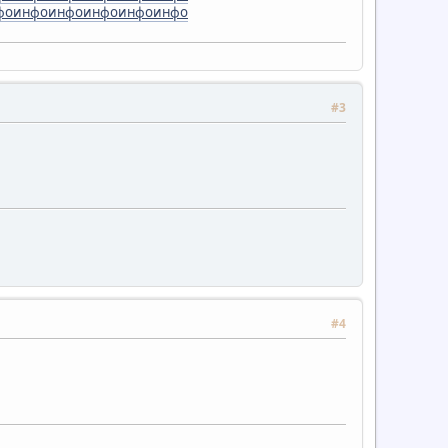
фо
инфо
инфо
инфо
инфо
инфо
#3
#4