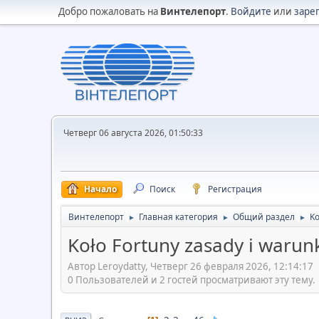
Добро пожаловать на
Винтелепорт
.
Войдите
или
заре
Четверг 06 августа 2026, 01:50:33
Начало
Поиск
Регистрация
Винтелепорт
Главная категория
Общий раздел
Ko
►
►
►
Koło Fortuny zasady i warun
Автор Leroydatty, Четверг 26 февраля 2026, 12:14:17
0 Пользователей и 2 гостей просматривают эту тему.