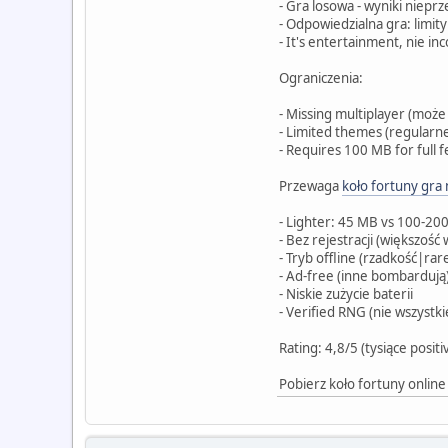
- Gra losowa - wyniki niepr
- Odpowiedzialna gra: limit
- It's entertainment, nie i
Ograniczenia:
- Missing multiplayer (moż
- Limited themes (regularn
- Requires 100 MB for full 
Przewaga
koło fortuny gra 
- Lighter: 45 MB vs 100-20
- Bez rejestracji (większoś
- Tryb offline (rzadkość|rar
- Ad-free (inne bombardują
- Niskie zużycie baterii
- Verified RNG (nie wszystki
Rating: 4,8/5 (tysiące posit
Pobierz koło fortuny onlin