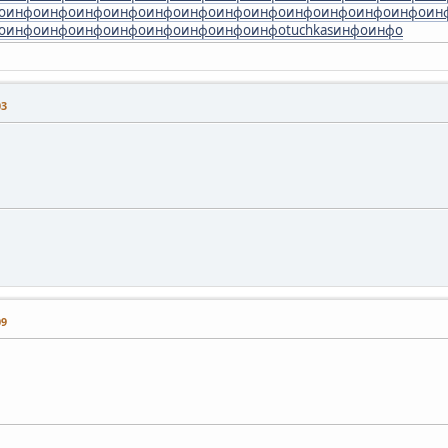
о
инфо
инфо
инфо
инфо
инфо
инфо
инфо
инфо
инфо
инфо
инфо
инфо
ин
о
инфо
инфо
инфо
инфо
инфо
инфо
инфо
инфо
tuchkas
инфо
инфо
03
09