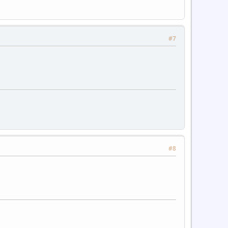
#7
#8