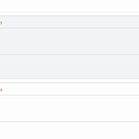
27
33