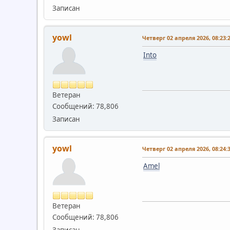
Записан
yowl
Четверг 02 апреля 2026, 08:23:
Into
Ветеран
Сообщений: 78,806
Записан
yowl
Четверг 02 апреля 2026, 08:24:
Amel
Ветеран
Сообщений: 78,806