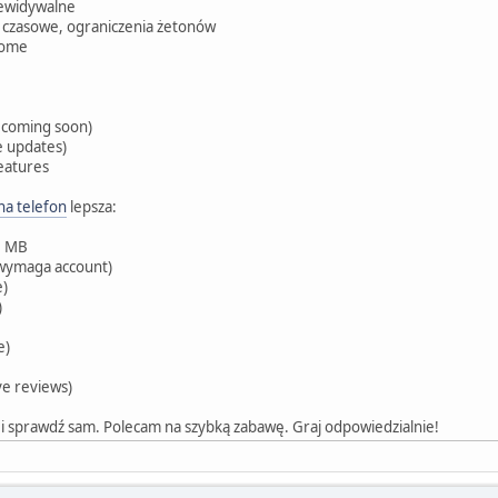
zewidywalne
y czasowe, ograniczenia żetonów
ncome
e coming soon)
e updates)
features
na telefon
lepsza:
0 MB
ć wymaga account)
e)
)
e)
ive reviews)
e i sprawdź sam. Polecam na szybką zabawę. Graj odpowiedzialnie!