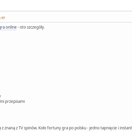
:17
gra online
- oto szczegóły.
y
ymi przepisami
a
z znaną z TV spinów. Koło fortuny gra po polsku - jedno tapnięcie i insta