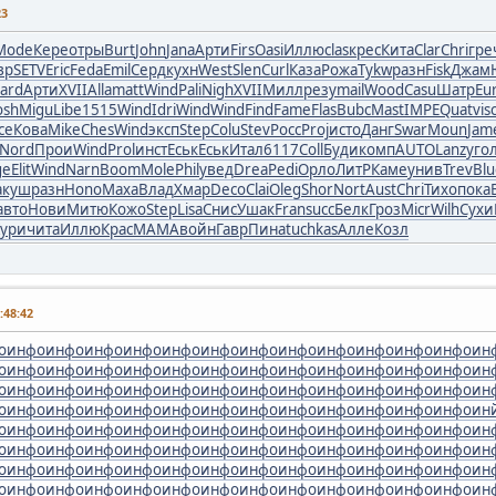
23
Mode
Кере
отры
Burt
John
Jana
Арти
Firs
Oasi
Иллю
clas
крес
Кита
Clar
Chri
гре
вр
SETV
Eric
Feda
Emil
Серд
кухн
West
Slen
Curl
Каза
Рожа
Tykw
разн
Fisk
Джам
ard
Арти
XVII
Alla
matt
Wind
Pali
Nigh
XVII
Милл
резу
mail
Wood
Casu
Шатр
Eu
osh
Migu
Libe
1515
Wind
Idri
Wind
Wind
Find
Fame
Flas
Bubc
Mast
IMPE
Quat
vis
се
Кова
Mike
Ches
Wind
эксп
Step
Colu
Stev
Росс
Proj
исто
Данг
Swar
Moun
Jam
Nord
Прои
Wind
Prol
инст
Еськ
Еськ
Итал
6117
Coll
Буди
комп
AUTO
Lanz
уго
ge
Elit
Wind
Narn
Boom
Mole
Phil
увед
Drea
Pedi
Орло
ЛитР
Каме
унив
Trev
Blu
акуш
разн
Hono
Маха
Влад
Хмар
Deco
Clai
Oleg
Shor
Nort
Aust
Chri
Тихо
пока
авто
Нови
Митю
Кожо
Step
Lisa
Снис
Ушак
Fran
succ
Белк
Гроз
Micr
Wilh
Сухи
ури
чита
Иллю
Крас
MAMA
войн
Гавр
Пина
tuchkas
Алле
Козл
:48:42
о
инфо
инфо
инфо
инфо
инфо
инфо
инфо
инфо
инфо
инфо
инфо
инфо
ин
о
инфо
инфо
инфо
инфо
инфо
инфо
инфо
инфо
инфо
инфо
инфо
инфо
ин
о
инфо
инфо
инфо
инфо
инфо
инфо
инфо
инфо
инфо
инфо
инфо
инфо
ин
о
инфо
инфо
инфо
инфо
инфо
инфо
инфо
инфо
инфо
инфо
инфо
инфо
ин
о
инфо
инфо
инфо
инфо
инфо
инфо
инфо
инфо
инфо
инфо
инфо
инфо
ин
о
инфо
инфо
инфо
инфо
инфо
инфо
инфо
инфо
инфо
инфо
инфо
инфо
ин
о
инфо
инфо
инфо
инфо
инфо
инфо
инфо
инфо
инфо
инфо
инфо
инфо
ин
о
инфо
инфо
инфо
инфо
инфо
инфо
инфо
инфо
инфо
инфо
инфо
инфо
ин