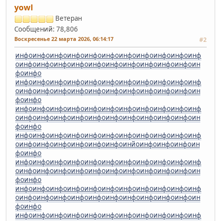
yowl
Ветеран
Сообщений: 78,806
Воскресенье 22 марта 2026, 06:14:17
#2
инфо
инфо
инфо
инфо
инфо
инфо
инфо
инфо
инфо
инфо
инф
о
инфо
инфо
инфо
инфо
инфо
инфо
инфо
инфо
инфо
инфо
ин
фо
инфо
инфо
инфо
инфо
инфо
инфо
инфо
инфо
инфо
инфо
инфо
инф
о
инфо
инфо
инфо
инфо
инфо
инфо
инфо
инфо
инфо
инфо
ин
фо
инфо
инфо
инфо
инфо
инфо
инфо
инфо
инфо
инфо
инфо
инфо
инф
о
инфо
инфо
инфо
инфо
инфо
инфо
инфо
инфо
инфо
инфо
ин
фо
инфо
инфо
инфо
инфо
инфо
инфо
инфо
инфо
инфо
инфо
инфо
инф
о
инфо
инфо
инфо
инфо
инфо
инфо
инйо
инфо
инфо
инфо
ин
фо
инфо
инфо
инфо
инфо
инфо
инфо
инфо
инфо
инфо
инфо
инфо
инф
о
инфо
инфо
инфо
инфо
инфо
инфо
инфо
инфо
инфо
инфо
ин
фо
инфо
инфо
инфо
инфо
инфо
инфо
инфо
инфо
инфо
инфо
инфо
инф
о
инфо
инфо
инфо
инфо
инфо
инфо
инфо
инфо
инфо
инфо
ин
фо
инфо
инфо
инфо
инфо
инфо
инфо
инфо
инфо
инфо
инфо
инфо
инф