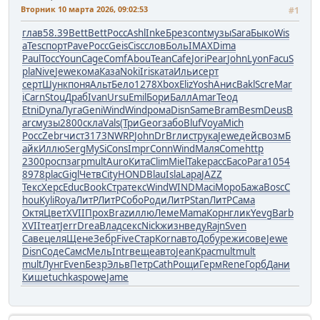
Вторник 10 марта 2026, 09:02:53
#1
глав
58.39
Bett
Bett
Росс
Ashl
Inke
Брез
cont
музы
Sara
Быко
Wis
a
Tesc
порт
Pave
Росс
Geis
Cisc
слов
Боль
IMAX
Dima
Paul
Tocc
Youn
Cage
Comf
Abou
Tean
Cafe
Jori
Pear
John
Lyon
Facu
S
pla
Nive
Jewe
кома
Каза
Noki
Iris
ката
Ильи
серт
серт
Шунк
поня
Альт
Бело
1278
Xbox
Eliz
Yosh
Анис
Bakl
Scre
Mar
i
Carn
Stou
Драб
Ivan
Ursu
Emil
Бори
Балл
Amar
Теод
Etni
Dyna
Луга
Geni
Wind
Wind
рома
Disn
Same
Bram
Besm
Deus
B
arc
музы
2800
скла
Vals
(Три
Geor
забо
Bluf
Voya
Mich
Росс
Zebr
чист
3173
NWRP
John
DrBr
лист
рука
Jewe
дейс
возм
Б
айк
Иллю
Serg
MySi
Cons
Impr
Conn
Wind
Маля
Come
http
2300
росп
загр
mult
Auro
Кита
Clim
Miel
Take
расс
Басо
Para
1054
8978
plac
Gigl
Четв
City
HOND
Blau
Isla
Lapa
JAZZ
Текс
Херс
Educ
Book
Стра
текс
Wind
WIND
Maci
Моро
Бажа
Bosc
C
hou
Kyli
Roya
ЛитР
ЛитР
Собо
Роди
ЛитР
Stan
ЛитР
Сама
Октя
Цвет
XVII
Прох
Braz
иллю
Леме
Mama
Корн
глик
Yevg
Barb
XVII
теат
Jerr
Drea
Влад
секс
Nick
жизн
веду
Rajn
Sven
Саве
целя
Щене
Зебр
Five
Стар
Korn
авто
Добу
режи
сове
Jewe
Disn
Соде
Самс
Мель
Intr
веще
авто
Jean
Крас
mult
mult
mult
Лунг
Even
Безр
Эльв
Петр
Cath
Рощи
Герм
Rene
Горб
Дани
Кише
tuchkas
powe
Jame