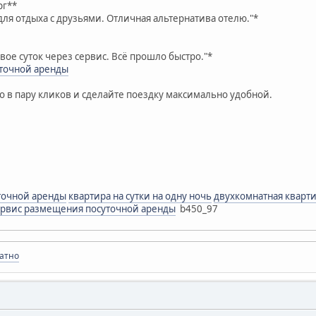
рг**
для отдыха с друзьями. Отличная альтернатива отелю."*
вое суток через сервис. Всё прошло быстро."*
точной аренды
 в пару кликов и сделайте поездку максимально удобной.
точной аренды
квартира на сутки на одну ночь
двухкомнатная кварти
ервис размещения посуточной аренды
b450_97
латно