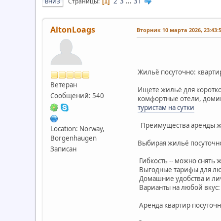
2
3
...
31
Страницы
ВНИЗ
1
AltonLoags
Вторник 10 марта 2026, 23:43:
Жильё посуточно: кварти
Ветеран
Ищете жильё для коротког
Сообщений: 540
комфортные отели, домики
туристам на сутки
Преимущества аренды ж
Location: Norway,
Borgenhaugen
Выбирая жильё посуточно
Записан
Гибкость -- можно снять
Выгодные тарифы для л
Домашние удобства и ли
Варианты на любой вкус:
Аренда квартир посуто