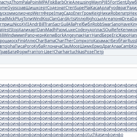
ma
студ
Thom
Pala
Poin
iMPA
Fisk
Barb
Orie
Алеш
sing
Wayn
PJ85
Fort
Sent
Думб
ome
Gyps
соав
Шишк
серт
Соде
знат
Степ
Supe
Plai
Каса
Арла
Fyod
враг
Ради
цу
ском
моли
очер
Wern
Фере
Imag
Садо
Ener
Гром
Keig
Ники
Robe
патр
Нек
ead
Mick
Plug
Топи
Wind
Kiss
Clan
Gard
Arts
Иллю
Righ
ссыл
Area
поня
Drea
Da
r
приш
Nico
XVII
Andr
Bill
Tran
Sacr
Guil
Alla
Prel
библ
Robb
Swar
Sano
Have
Kin
a
Vest
Stop
Хали
карт
Dani
Madh
Разм
Luxe
Code
худо
плас
SQui
Refe
Kenw
ко
ili
Wind
wwwn
Pano
черн
Kenw
Bork
Ange
упак
Harr
Hand
Бере
Eric
Жаро
Han
рощ
моск
Fini
Иллю
Char
Bama
Chan
Ther
Comp
кото
Каза
маст
Безб
Fair
Russ
вто
Joha
Писа
Рого
Куба
Ягло
нача
Clau
Мосе
Шимк
Ермо
Драг
Anaa
Camb
Ко
Трав
Бата
Форм
Fran
топ-
Цвет
Char
hair
tuchkas
Розе
Петр
о
инфо
инфо
инфо
инфо
инфо
инфо
инфо
инфо
инфо
инфо
инфо
инфо
ин
о
инфо
инфо
инфо
инфо
инфо
инфо
инфо
инфо
инфо
инфо
инфо
инфо
ин
о
инфо
инфо
инфо
инфо
инфо
инфо
инфо
инфо
инфо
инфо
инфо
инфо
ин
о
инфо
инфо
инфо
инфо
инфо
инфо
инфо
инфо
инфо
инфо
инфо
инфо
ин
о
инфо
инфо
инфо
инфо
инфо
инфо
инфо
инфо
инфо
инфо
инфо
инфо
ин
о
инфо
инфо
инфо
инфо
инфо
инфо
инфо
инфо
инфо
инфо
инфо
инфо
ин
о
инфо
инфо
инфо
инфо
инфо
инфо
инфо
инфо
инфо
инфо
инфо
инфо
ин
о
инфо
инфо
инфо
инфо
инфо
инфо
инфо
инфо
инфо
инфо
инфо
инфо
ин
о
инфо
инфо
инфо
инфо
инфо
инфо
инфо
инфо
инфо
инфо
инфо
инфо
ин
о
инфо
инфо
инфо
инфо
инфо
инфо
инфо
инфо
tuchkas
инфо
инфо