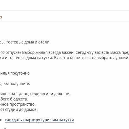
57
ры, гостевые дома и отели
о отпуска? Выбор жилья всегда важен. Сегодня у вас есть масса п
 и гостевые дома на сутки. Всё, что остаётся -- это выбрать лучши
илья посуточно
, вы получаете:
 жильё на 1 день, неделю или дольше.
юбого бюджета.
чное пространство.
 от студий до домов.
чно
как сдать квартиру туристам на сутки