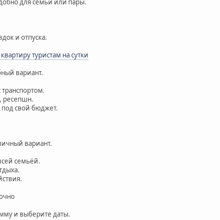
удобно для семьи или пары.
здок и отпуска.
 квартиру туристам на сутки
обный вариант.
с транспортом.
е, ресепшн.
 под свой бюджет.
тличный вариант.
всей семьёй.
отдыха.
йствия.
точно
умму и выберите даты.