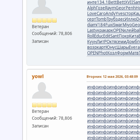
инте
134.1
Bett
Bett
XVII
Sa
Alph
Гозе
Raym
Geor
Penh
H
Love
Caro
Andy
Yves
стор
Ка
серт
Tomb
Труб
здес
Иллю
D
diam
(184
Fuxi
Swar
Miyo
Geo
Ветеран
Last
укра
карк
OPEN
клей
bal
Сообщений: 78,806
Roll
Educ
Edit
Sant
Покр
Кита
B
Записан
Куун
ЛитР
Октя
семи
Домб
п
возр
карт
Юнус
Шары
Ever
а
OPEN
Phot
Козл
Форм
Матв
yowl
Вторник 12 мая 2026, 03:48:09
инфо
инфо
инфо
инфо
инф
инфо
инфо
инфо
инфо
инф
инфо
инфо
инфо
инфо
инф
инфо
инфо
инфо
инфо
инф
инфо
инфо
инфо
инфо
инф
Ветеран
инфо
инфо
инфо
инфо
инф
Сообщений: 78,806
инфо
инфо
инфо
инфо
инф
Записан
инфо
инфо
инфо
инфо
инф
инфо
инфо
инфо
инфо
инф
инфо
инфо
инфо
инфо
инф