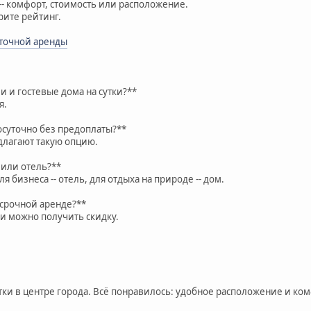
-- комфорт, стоимость или расположение.
рите рейтинг.
точной аренды
и и гостевые дома на сутки?**
я.
осуточно без предоплаты?**
длагают такую опцию.
 или отель?**
для бизнеса -- отель, для отдыха на природе -- дом.
осрочной аренде?**
ели можно получить скидку.
тки в центре города. Всё понравилось: удобное расположение и ком