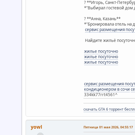
? **Игорь, Санкт-Петербу
*"Выбирал гостевой дом 
? **Анна, Казань**
*"Бронировала отель на д
сервис размещения посу
Найдите жильё посуточно
жилье посуточно
жилье посуточно
жилье посуточно
сервис размещения посу
кондиционером в сочи
с
334kk77rrt4561^
скачать GTA 6 торрент бесп
yowl
Пятница 01 мая 2026, 04:55:17