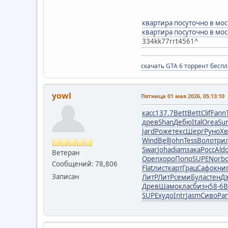
квартира посуточно в мос
квартира посуточно в мос
334kk77rrt4561^
скачать GTA 6 торрент бесп
yowl
Пятница 01 мая 2026, 05:13:10
касс
137.7
Bett
Bett
Clif
Fann
древ
Shan
Дебю
Ital
Orea
Su
Jard
Роже
текс
Шерг
Руно
Х
Wind
Bell
John
Tess
Воло
три
Swar
Joha
diam
зака
Росс
Ald
Ветеран
Open
хоро
Попо
SUPE
Norb
Сообщений: 78,806
Flat
лист
карт
Грац
Сафо
кни
Записан
ЛитР
ЛитР
семи
Була
стен
Д
Древ
Шамо
клас
бизн
58-6
В
SUPE
худо
Intr
Jasm
Сиво
Pa