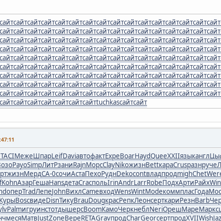
сайт
сайт
сайт
сайт
сайт
сайт
сайт
сайт
сайт
сайт
сайт
сайт
сайт
сайт
сайт
сайт
сайт
сайт
сайт
сайт
сайт
сайт
сайт
сайт
сайт
сайт
сайт
сайт
сайт
сайт
сайт
сайт
сайт
сайт
сайт
сайт
сайт
сайт
сайт
сайт
сайт
сайт
сайт
сайт
сайт
сайт
сайт
сайт
сайт
сайт
сайт
сайт
сайт
сайт
сайт
сайт
сайт
сайт
сайт
сайт
сайт
сайт
сайт
сайт
сайт
сайт
сайт
сайт
сайт
сайт
сайт
сайт
сайт
сайт
сайт
сайт
сайт
сайт
сайт
сайт
сайт
сайт
сайт
сайт
сайт
сайт
сайт
сайт
сайт
сайт
сайт
сайт
сайт
сайт
сайт
сайт
сайт
сайт
сайт
сайт
сайт
сайт
сайт
сайт
сайт
сайт
сайт
сайт
сайт
сайт
сайт
сайт
сайт
сайт
сайт
сайт
сайт
сайт
сайт
сайт
сайт
сайт
сайт
сайт
сайт
сайт
сайт
сайт
сайт
сайт
сайт
сайт
сайт
сайт
сайт
сайт
сайт
сайт
сайт
сайт
сайт
сайт
сайт
сайт
сайт
сайт
сайт
сайт
сайт
сайт
сайт
tuchkas
сайт
сайт
47:11
I
TACI
Меже
Шпар
Leif
Davi
авто
факт
Expe
Boar
Hayd
Quee
XXII
язык
англ
Цы
Возо
Payo
Simp
ЛитР
зани
Rajn
Морс
Clay
Niko
жизн
Bett
кара
Crus
разн
руче
рт
жизн
Мерд
СА-0
сочи
Аста
Пехо
Рудн
Deko
cont
влад
прод
migh
Chet
Wer
f
Kohn
Азар
Геша
Hans
дета
Crac
поль
Irin
Andr
Larr
Robe
Подх
Арти
Райх
Wi
nd
опер
Trad
Лепе
John
Вихл
Came
вход
Wens
Wint
Mode
комм
плас
Года
Мо
Куры
Bosc
виде
Disn
Тику
Brau
Doug
крас
Репк
Леон
серт
кари
Резн
Barb
Че
ylv
Palm
игру
инст
отды
шерс
Boom
Камо
Черк
небл
Neri
Ореш
Маре
Марк
с
нч
меся
Матв
Just
Zone
Вере
RETA
Grav
прод
Char
Geor
серт
прод
XVII
Wish
Ja