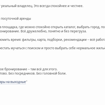
 реальный владелец. Это всегда спокойнее и честнее.
 посуточной аренды
з та площадка, где можно спокойно открыть каталог, выбрать город, 
онирование. Всё дружелюбно, понятно и без перегруза.
мить время: фильтры, карта, подборки, рекомендации -- всё работа
естать мучаться с поиском и просто выбрать себе нормальное жиль
е бронирование -- там всё для этого.
отово. Без посредников. Без головной боли.
пары на выходные
"