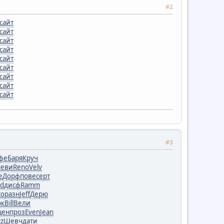
#2
сайт
сайт
сайт
сайт
сайт
сайт
сайт
сайт
сайт
#3
фе
Баря
Круч
Леви
Reno
Velv
e
Дорф
пове
серт
nd
дисф
Ramm
со
разн
Jeff
Дерю
рк
Bill
Вели
цен
проз
Even
Jean
zz
Шевч
дати