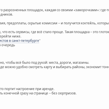
 разрозненных площадок, каждая со своими «заморочками»: где-то 
едников.
ия, предоплаты, скрытые комиссии -- и получится коктейль, котор
 что есть сервисы, где всё стало проще. Такая площадка -- это глоток
перейти ниже.
истов в санкт-петербурге
"
ю очередь
о, чтобы всё было под рукой: места, дороги, магазины.
где можно удобно смотреть карту и выбирать районы, экономит тон
асто портит настроение при аренде.
ь конечной сразу на странице -- без сюрпризов.