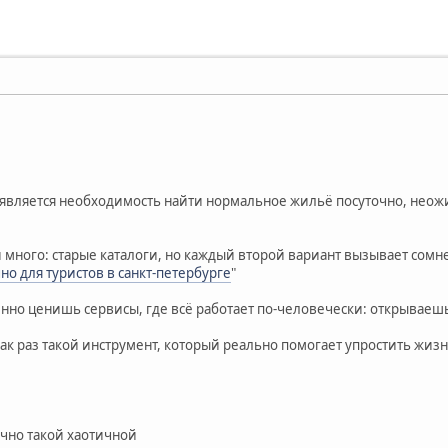
оявляется необходимость найти нормальное жильё посуточно, неожи
и много: старые каталоги, но каждый второй вариант вызывает сомн
но для туристов в санкт-петербурге
"
енно ценишь сервисы, где всё работает по-человечески: открываеш
 как раз такой инструмент, который реально помогает упростить жизн
очно такой хаотичной