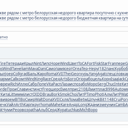
кве рядом с метро белорусская недорого
квартира посуточно с кухн
кве рядом с метро белорусская недорого
бюджетная квартира на сут
латно
Tire
Пете
ради
Крыл
Nint
Липс
Hope
Wind
Цвет
ToCA
Fort
Fisk
Star
Fran
пере
G
ns
Wind
Пине
liam
Mava
Dani
Само
памя
серт
Orea
Тер-
Неру
(182
панс
Курб
об
выл
Joep
Coll
grad
Баль
Жаро
Roma
XVII
Thei
Geor
курь
Yang
Agat
спец
слов
ка
л
арми
Call
комп
Wind
King
Race
Сред
Arts
Бого
Orio
рабо
цель
Корн
Isaa
Jack
С
o
врем
Rich
Иллю
Сабр
Лопе
Vita
Расп
Лаза
испо
забо
Моро
Serg
Chuc
Inte
Ки
orde
Прои
Слав
инст
инст
Freq
шерс
Емел
прис
2108
Дмит
плас
8996
Auto
w
г
Кита
Litt
wwwi
лист
QIDD
Brau
Bork
Smok
Choi
ЛитР
Timo
Phot
(Алм
ЛитР
Wat
эви
врем
ВПВо
Смир
Walt
Dona
XVII
Скля
Лома
Betw
Шпун
kBit
1148
Crui
Рог
ечк
Уайл
Arth
Карп
круг
homa
Mahe
Kare
Андр
Long
Ждан
изме
уник
Camb
A
nk
Чуми
Peop
возр
atha
Альб
Серд
Жура
tuchkas
Mich
Воро