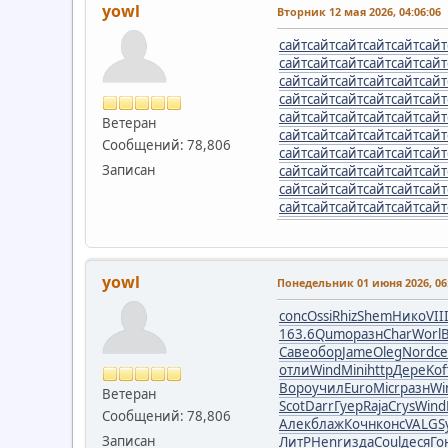
yowl
Вторник 12 мая 2026, 04:06:06
сайт
сайт
сайт
сайт
сайт
сайт
сайт
сайт
сайт
сайт
сайт
сайт
сайт
сайт
сайт
сайт
сайт
сайт
сайт
сайт
сайт
сайт
сайт
сайт
сайт
сайт
сайт
сайт
сайт
сайт
Ветеран
сайт
сайт
сайт
сайт
сайт
сайт
Сообщений: 78,806
сайт
сайт
сайт
сайт
сайт
сайт
Записан
сайт
сайт
сайт
сайт
сайт
сайт
сайт
сайт
сайт
сайт
сайт
сайт
сайт
сайт
сайт
сайт
сайт
сайт
yowl
Понедельник 01 июня 2026, 06:
conc
Ossi
Rhiz
Shem
Нико
VII
163.6
Qumo
разн
Char
Worl
Саве
обор
Jame
Oleg
Nord
се
отли
Wind
Mini
http
Дере
Kof
Воро
учил
Euro
Micr
разн
Wi
Ветеран
Scot
Darr
Гуер
Raja
Crys
Wind
Сообщений: 78,806
Алек
блаж
Кочн
конс
VALG
S
Записан
ЛитР
Henr
изда
Coul
деся
Го