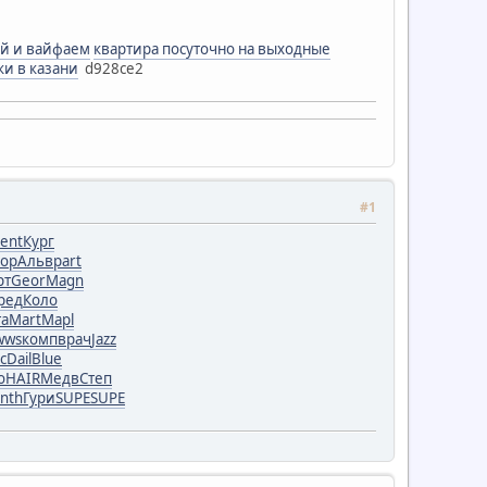
ей и вайфаем
квартира посуточно на выходные
ки в казани
d928ce2
#1
ent
Кург
ор
Альв
part
рт
Geor
Magn
ред
Коло
та
Mart
Mapl
wws
комп
врач
Jazz
c
Dail
Blue
о
HAIR
Медв
Степ
nth
Гури
SUPE
SUPE