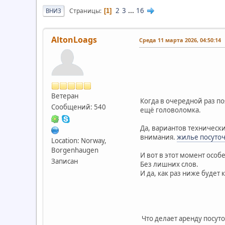
2
3
...
16
Страницы
ВНИЗ
1
AltonLoags
Среда 11 марта 2026, 04:50:14
Ветеран
Когда в очередной раз п
Сообщений: 540
ещё головоломка.
Да, вариантов техническ
внимания.
жилье посуточ
Location: Norway,
Borgenhaugen
И вот в этот момент особ
Записан
Без лишних слов.
И да, как раз ниже будет
Что делает аренду посут