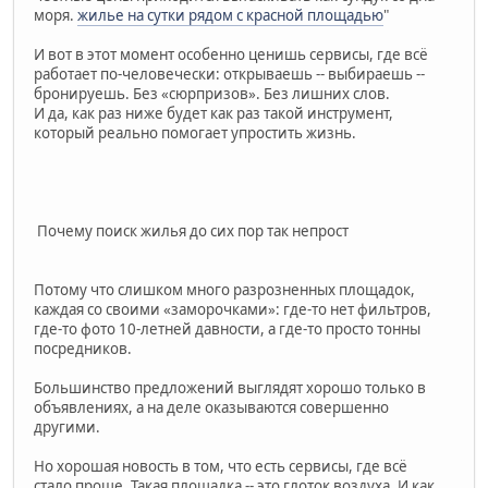
моря.
жилье на сутки рядом с красной площадью
"
И вот в этот момент особенно ценишь сервисы, где всё
работает по-человечески: открываешь -- выбираешь --
бронируешь. Без «сюрпризов». Без лишних слов.
И да, как раз ниже будет как раз такой инструмент,
который реально помогает упростить жизнь.
Почему поиск жилья до сих пор так непрост
Потому что слишком много разрозненных площадок,
каждая со своими «заморочками»: где-то нет фильтров,
где-то фото 10-летней давности, а где-то просто тонны
посредников.
Большинство предложений выглядят хорошо только в
объявлениях, а на деле оказываются совершенно
другими.
Но хорошая новость в том, что есть сервисы, где всё
стало проще. Такая площадка -- это глоток воздуха. И как