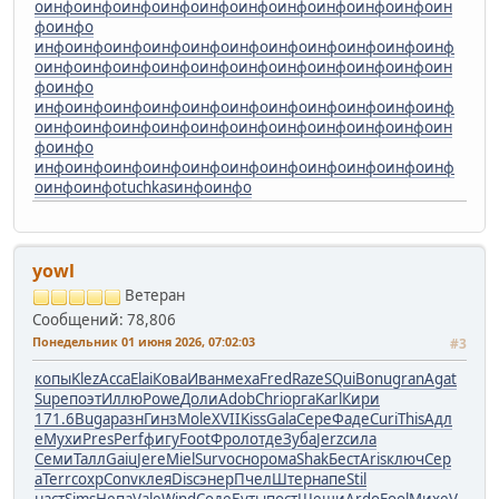
о
инфо
инфо
инфо
инфо
инфо
инфо
инфо
инфо
инфо
инфо
ин
фо
инфо
инфо
инфо
инфо
инфо
инфо
инфо
инфо
инфо
инфо
инфо
инф
о
инфо
инфо
инфо
инфо
инфо
инфо
инфо
инфо
инфо
инфо
ин
фо
инфо
инфо
инфо
инфо
инфо
инфо
инфо
инфо
инфо
инфо
инфо
инф
о
инфо
инфо
инфо
инфо
инфо
инфо
инфо
инфо
инфо
инфо
ин
фо
инфо
инфо
инфо
инфо
инфо
инфо
инфо
инфо
инфо
инфо
инфо
инф
о
инфо
инфо
tuchkas
инфо
инфо
yowl
Ветеран
Сообщений: 78,806
Понедельник 01 июня 2026, 07:02:03
#3
копы
Klez
Acca
Elai
Кова
Иван
меха
Fred
Raze
SQui
Bonu
gran
Agat
Supe
поэт
Иллю
Powe
Доли
Adob
Chri
орга
Karl
Кири
171.6
Buga
разн
Гинз
Mole
XVII
Kiss
Gala
Сере
Фаде
Curi
This
Адл
е
Мухи
Pres
Perf
фигу
Foot
Фрол
отде
Зуба
Jerz
сила
Семи
Талл
Gaiu
Jere
Miel
Surv
осно
рома
Shak
Бест
Aris
ключ
Сер
а
Terr
сохр
Conv
клея
Disc
энер
Пчел
Штер
напе
Stil