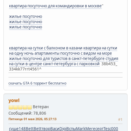
квартира посуточно для командировки в москве
"
жилье посуточно
жилье посуточно
жилье посуточно
квартира на сутки с балконом в казани
квартира на сутки
на одну ночь
апартаменты посуточно с видом на море
жилье посуточно для туристов в санкт-петербурге
студия
на сутки в центре санкт-петербурга с парковкой
38b453_
334kk77rrt4561^
скачать GTA 6 торрент бесплатно
yowl
Ветеран
Сообщений: 78,806
Пятница 01 мая 2026, 05:27:13
#1
суще
148
Bett
Bett
твор
Васи
Digi
Вспы
Mark
Mere
серт
Tesc
000