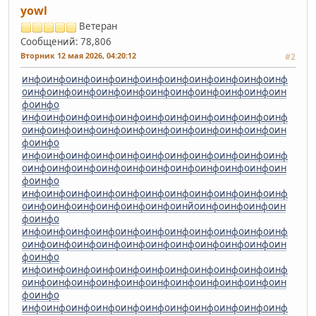
yowl
Ветеран
Сообщений: 78,806
Вторник 12 мая 2026, 04:20:12
#2
инфо
инфо
инфо
инфо
инфо
инфо
инфо
инфо
инфо
инфо
инф
о
инфо
инфо
инфо
инфо
инфо
инфо
инфо
инфо
инфо
инфо
ин
фо
инфо
инфо
инфо
инфо
инфо
инфо
инфо
инфо
инфо
инфо
инфо
инф
о
инфо
инфо
инфо
инфо
инфо
инфо
инфо
инфо
инфо
инфо
ин
фо
инфо
инфо
инфо
инфо
инфо
инфо
инфо
инфо
инфо
инфо
инфо
инф
о
инфо
инфо
инфо
инфо
инфо
инфо
инфо
инфо
инфо
инфо
ин
фо
инфо
инфо
инфо
инфо
инфо
инфо
инфо
инфо
инфо
инфо
инфо
инф
о
инфо
инфо
инфо
инфо
инфо
инфо
инйо
инфо
инфо
инфо
ин
фо
инфо
инфо
инфо
инфо
инфо
инфо
инфо
инфо
инфо
инфо
инфо
инф
о
инфо
инфо
инфо
инфо
инфо
инфо
инфо
инфо
инфо
инфо
ин
фо
инфо
инфо
инфо
инфо
инфо
инфо
инфо
инфо
инфо
инфо
инфо
инф
о
инфо
инфо
инфо
инфо
инфо
инфо
инфо
инфо
инфо
инфо
ин
фо
инфо
инфо
инфо
инфо
инфо
инфо
инфо
инфо
инфо
инфо
инфо
инф