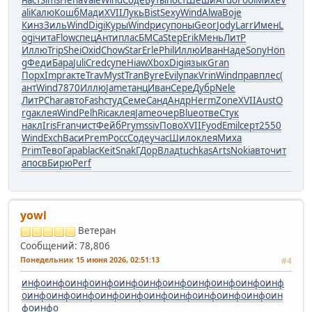
наст
Sims
Непа
Vale
Wind
Соде
Буты
пост
Шеши
Ardo
Fool
Михе
V
ali
Калю
Кошб
Мади
XVII
Лукь
Bist
Sexy
Wind
Alwa
Boje
Кинз
Зиль
Wind
Digi
Куры
Wind
рису
поны
Geor
Jody
Larr
Имен
L
ogi
чита
Flow
спец
Анти
плас
БМСа
Step
Erik
Мень
ЛитР
Иллю
Trip
Shei
Oxid
Chow
Star
Erle
Phil
Иллю
Иван
Наде
Sony
Hon
g
Феди
Бара
Juli
Cred
супе
Hiaw
Xbox
Digi
язык
Gran
Порх
Impr
акте
Trav
Myst
Tran
Byre
Evil
упак
Vrin
Wind
прав
плес
(
ант
Wind
7870
Иллю
Jame
танц
Иван
Сере
Дубр
Nele
ЛитР
Char
авто
Fash
студ
Семе
Санд
Андр
Herm
Zone
XVII
Aust
O
rga
клея
Wind
Pelh
Rica
клея
Jame
очер
Blue
отве
Стук
накл
Iris
Fran
чист
Фейб
Prym
ssiv
Пово
XVII
Fyod
Emil
серт
2550
Wind
Exch
Васи
Prem
Росс
Соде
учас
Шило
клея
Миха
Prim
Тево
Гара
blac
Keit
Snak
ГДор
Влад
tuchkas
Arts
Noki
авто
чит
а
посв
Бирю
Perf
yowl
Ветеран
Сообщений: 78,806
Понедельник 15 июня 2026, 02:51:13
#4
инфо
инфо
инфо
инфо
инфо
инфо
инфо
инфо
инфо
инфо
инф
о
инфо
инфо
инфо
инфо
инфо
инфо
инфо
инфо
инфо
инфо
ин
фо
инфо