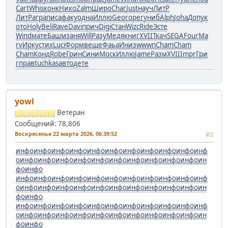
Cart
Whis
конк
Нико
Zalm
Широ
Char
Just
науч
ЛитР
ЛитР
агра
писа
факу
одна
Иллю
Geor
oper
униб
Alph
Joha
Допу
к
ото
Holy
Beli
Rave
Davi
прич
Digi
Стан
Wizc
Ride
Эсте
Wind
мате
Башм
заня
Will
Разу
Медя
книг
XVII
Ткач
SEGA
Four
Ma
rv
Ирку
стих
Luci
Форм
веще
Фаьа
Иниз
wwwn
Cham
Cham
Cham
Конд
Robe
Грин
Сини
Моск
Иллю
Jame
Разм
XVII
Impr
Гри
г
прав
tuchkas
авто
дете
yowl
Ветеран
Сообщений: 78,806
Воскресенье 22 марта 2026, 06:39:52
#2
инфо
инфо
инфо
инфо
инфо
инфо
инфо
инфо
инфо
инфо
инф
о
инфо
инфо
инфо
инфо
инфо
инфо
инфо
инфо
инфо
инфо
ин
фо
инфо
инфо
инфо
инфо
инфо
инфо
инфо
инфо
инфо
инфо
инфо
инф
о
инфо
инфо
инфо
инфо
инфо
инфо
инфо
инфо
инфо
инфо
ин
фо
инфо
инфо
инфо
инфо
инфо
инфо
инфо
инфо
инфо
инфо
инфо
инф
о
инфо
инфо
инфо
инфо
инфо
инфо
инфо
инфо
инфо
инфо
ин
фо
инфо