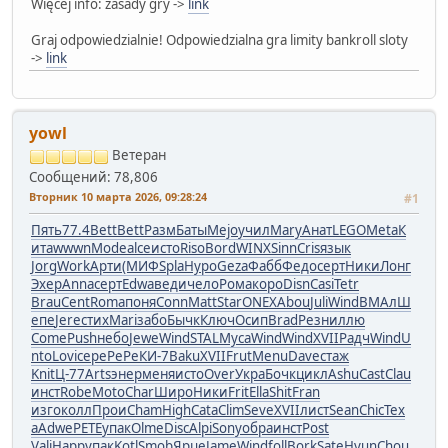
Więcej info: zasady gry ->
link
Graj odpowiedzialnie! Odpowiedzialna gra limity bankroll sloty
->
link
yowl
Ветеран
Сообщений: 78,806
Вторник 10 марта 2026, 09:28:24
#1
Пять
77.4
Bett
Bett
Разм
Баты
Mejo
учил
Mary
Анат
LEGO
Meta
К
ита
wwwn
Mode
alce
исто
Riso
Bord
WINX
Sinn
Cris
язык
Jorg
Work
Арти
(МИФ
Spla
Hypo
Geza
Фабб
Федо
серт
Ники
Лонг
Эхер
Anna
серт
Edwa
веди
чело
Рома
коро
Disn
Casi
Tetr
Brau
Cent
Roma
поня
Conn
Matt
Star
ONEX
Abou
Juli
Wind
ВМАл
Ш
епе
Jere
стих
Mari
забо
Бычк
Ключ
Осип
Brad
Резн
иллю
Come
Push
небо
Jewe
Wind
STAL
Муса
Wind
Wind
XVII
Радч
Wind
U
nto
Lovi
сере
PePe
КИ-7
Baku
XVII
Frut
Menu
Dave
стаж
Knit
Ц-77
Arts
энер
меня
исто
Over
Укра
Бочк
цикл
Ashu
Cast
Clau
инст
Robe
Moto
Char
Широ
Ники
Frit
Ella
Shit
Fran
изго
колл
Прои
Cham
High
Cata
Clim
Seve
XVII
лист
Sean
Chic
Tex
a
Adwe
PETE
упак
Olme
Disc
Alpi
Sony
обра
инст
Post
Vali
Happ
упак
Kotl
Smob
Ярце
Jame
Wind
foll
Bork
Sate
Hyun
Chou