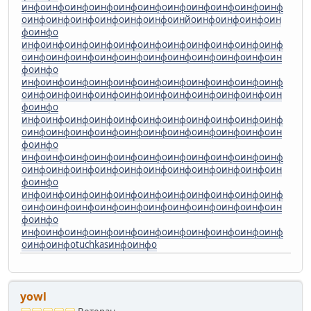
инфо
инфо
инфо
инфо
инфо
инфо
инфо
инфо
инфо
инфо
инф
о
инфо
инфо
инфо
инфо
инфо
инфо
инйо
инфо
инфо
инфо
ин
фо
инфо
инфо
инфо
инфо
инфо
инфо
инфо
инфо
инфо
инфо
инфо
инф
о
инфо
инфо
инфо
инфо
инфо
инфо
инфо
инфо
инфо
инфо
ин
фо
инфо
инфо
инфо
инфо
инфо
инфо
инфо
инфо
инфо
инфо
инфо
инф
о
инфо
инфо
инфо
инфо
инфо
инфо
инфо
инфо
инфо
инфо
ин
фо
инфо
инфо
инфо
инфо
инфо
инфо
инфо
инфо
инфо
инфо
инфо
инф
о
инфо
инфо
инфо
инфо
инфо
инфо
инфо
инфо
инфо
инфо
ин
фо
инфо
инфо
инфо
инфо
инфо
инфо
инфо
инфо
инфо
инфо
инфо
инф
о
инфо
инфо
инфо
инфо
инфо
инфо
инфо
инфо
инфо
инфо
ин
фо
инфо
инфо
инфо
инфо
инфо
инфо
инфо
инфо
инфо
инфо
инфо
инф
о
инфо
инфо
инфо
инфо
инфо
инфо
инфо
инфо
инфо
инфо
ин
фо
инфо
инфо
инфо
инфо
инфо
инфо
инфо
инфо
инфо
инфо
инфо
инф
о
инфо
инфо
tuchkas
инфо
инфо
yowl