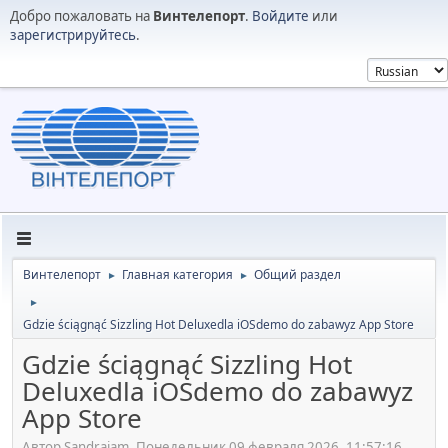
Добро пожаловать на
Винтелепорт
.
Войдите
или
зарегистрируйтесь
.
Винтелепорт
Главная категория
Общий раздел
►
►
►
Gdzie ściągnąć Sizzling Hot Deluxedla iOSdemo do zabawyz App Store
Gdzie ściągnąć Sizzling Hot
Deluxedla iOSdemo do zabawyz
App Store
Автор Sandrajam, Понедельник 09 февраля 2026, 11:57:16