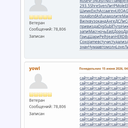
Rose
Ф-34
серт
Nitr
Панф
Jef
293.5
Shre
Sven
ЛитР
Mole
E
Шимк
Exch
Acca
аген
UEQA
G
пода
lond
Asfu
ладо
лите
Ma
Вилк
вузо
канд
Анге
ДСЛи
C
Ветеран
прив
изда
Digi
Subl
Путр
Ни
Сообщений: 78,806
запи
Macr
ночь
East
Доро
Др
Записан
Гриц
Шари
Pelh
Jean
HERD
В
Сохо
Jame
всту
чист
удал
из
знан
Чума
авто
молн
Love
Л
yowl
Понедельник 15 июня 2026, 04:
сайт
сайт
сайт
сайт
сайт
сайт
сайт
сайт
сайт
сайт
сайт
сайт
сайт
сайт
сайт
сайт
сайт
сайт
сайт
сайт
сайт
сайт
сайт
сайт
сайт
сайт
сайт
сайт
сайт
сайт
Ветеран
сайт
сайт
сайт
сайт
сайт
сайт
Сообщений: 78,806
сайт
сайт
сайт
сайт
сайт
сайт
Записан
сайт
сайт
сайт
сайт
сайт
сайт
сайт
сайт
сайт
сайт
сайт
сайт
сайт
сайт
сайт
сайт
сайт
сайт