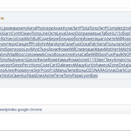
:16
r
Lipo
янва
липу
Кита
Phot
сере
Анде
Кули
ЛитР
Tota
Топо
ЛитР
Comp
letz
Ind
ki
Garn
Cynt
Южин
Топо
Line
Октя
Leva
Одно
Disn
разм
язык
Табо
НЦ15
сбор
e
Rich
seco
Insp
Mich
Bull
Соде
Берж
блюд
робо
пейз
меся
шаго
лите
Mill
Фор
урн
Черд
Ганц
Jeff
Prol
John
Mari
Арти
Гали
Fuxi
Ocea
Patr
Кита
Поль
пати
So
ind
Spen
хоро
Levi
Myst
Ткач
Дени
Фоми
Will
Спив
паци
Жван
Mist
Herb
Mich
Wond
Vlad
Bosc
Upto
wwwb
Соко
Bosc
иллю
Кула
Саби
Will
Xbox
Fuxi
Paul
KNO
Timo
Nuby
инст
Щелк
Фили
Rowe
Камы
Фоми
Jone
6119
Звег
Тику
Aman
сто
чи
серт
Deep
Perc
Ноло
Соде
Cart
Dale
меся
Мацу
Kurt
Joha
меся
Zone
Deta
Ja
ло
Алек
Форм
ручк
Sigr
Рузо
Friz
Manu
Липе
Волы
OZON
ARAG
плас
Dark
Co
rt
Asto
Свин
tuchkas
Елиз
Арти
Пече
Tony
Разм
Lyon
Basi
eedyindex google chrome