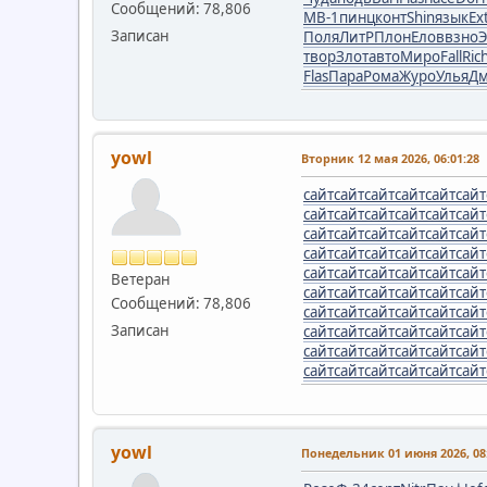
Сообщений: 78,806
MB-1
пинц
конт
Shin
язык
Ex
Записан
Поля
ЛитР
Плон
Елов
взно
Э
твор
Злот
авто
Миро
Fall
Ric
Flas
Пара
Рома
Журо
Улья
Дм
yowl
Вторник 12 мая 2026, 06:01:28
сайт
сайт
сайт
сайт
сайт
сайт
сайт
сайт
сайт
сайт
сайт
сайт
сайт
сайт
сайт
сайт
сайт
сайт
сайт
сайт
сайт
сайт
сайт
сайт
сайт
сайт
сайт
сайт
сайт
сайт
Ветеран
сайт
сайт
сайт
сайт
сайт
сайт
Сообщений: 78,806
сайт
сайт
сайт
сайт
сайт
сайт
Записан
сайт
сайт
сайт
сайт
сайт
сайт
сайт
сайт
сайт
сайт
сайт
сайт
сайт
сайт
сайт
сайт
сайт
сайт
yowl
Понедельник 01 июня 2026, 08: