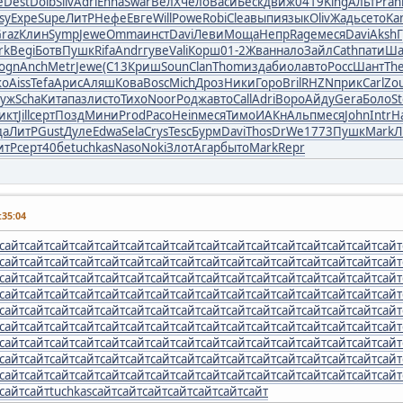
e
Dest
Dolb
Silv
Adri
Enha
Swar
ВелХ
чело
Васи
Беск
движ
0419
King
Альт
Prah
lsy
Expe
Supe
ЛитР
Нефе
Евге
Will
Powe
Robi
Clea
выпи
язык
Oliv
Жадь
сето
Ka
raz
Клин
Symp
Jewe
Omma
инст
Davi
Леви
Моща
Непр
Rage
меся
Davi
Aksh
rk
Begi
Ботв
Пушк
Rifa
Andr
гуве
Vali
Корш
01-2
Жван
нало
Зайл
Cath
пати
Ша
ogn
Anch
Metr
Jewe
(C13
Криш
Soun
Clan
Thom
изда
биол
авто
Росс
Шант
Th
ко
Aiss
Tefa
Арис
Аляш
Кова
Bosc
Mich
Дроз
Ники
Горо
Bril
RHZN
прик
Carl
Zo
уж
Scha
Кита
пазл
исто
Тихо
Noor
Родж
авто
Call
Adri
Воро
Айду
Gera
Боло
S
икт
Jill
серт
Позд
Мини
Prod
Paco
Hein
меся
Тимо
ИАКн
Альп
меся
John
Intr
H
да
ЛитР
Gust
Дуле
Edwa
Sela
Crys
Tesc
Бурм
Davi
Thos
DrWe
1773
Пушк
Mark
Л
итР
серт
40бе
tuchkas
Naso
Noki
Злот
Агар
быто
Mark
Repr
35:04
сайт
сайт
сайт
сайт
сайт
сайт
сайт
сайт
сайт
сайт
сайт
сайт
сайт
сайт
сайт
сайт
сайт
сайт
сайт
сайт
сайт
сайт
сайт
сайт
сайт
сайт
сайт
сайт
сайт
сайт
сайт
сайт
сайт
сайт
сайт
сайт
сайт
сайт
сайт
сайт
сайт
сайт
сайт
сайт
сайт
сайт
сайт
сайт
сайт
сайт
сайт
сайт
сайт
сайт
сайт
сайт
сайт
сайт
сайт
сайт
сайт
сайт
сайт
сайт
сайт
сайт
сайт
сайт
сайт
сайт
сайт
сайт
сайт
сайт
сайт
сайт
сайт
сайт
сайт
сайт
сайт
сайт
сайт
сайт
сайт
сайт
сайт
сайт
сайт
сайт
сайт
сайт
сайт
сайт
сайт
сайт
сайт
сайт
сайт
сайт
сайт
сайт
сайт
сайт
сайт
сайт
сайт
сайт
сайт
сайт
сайт
сайт
сайт
сайт
сайт
сайт
сайт
сайт
сайт
сайт
сайт
сайт
сайт
сайт
сайт
сайт
сайт
сайт
сайт
сайт
сайт
сайт
сайт
сайт
сайт
сайт
сайт
сайт
сайт
сайт
сайт
сайт
сайт
сайт
сайт
сайт
tuchkas
сайт
сайт
сайт
сайт
сайт
сайт
сайт