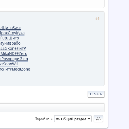
#5
e
Щипа
Swar
Прох
Стру
Куха
с
Futu
Шито
ha
унив
рабо
ELEG
Копе
ЛитР
P
Mika
NDFE
Zero
л
Posn
роди
Glen
zz
Soon
Will
nc
ЛитР
меся
Zone
ПЕЧАТЬ
Перейти в