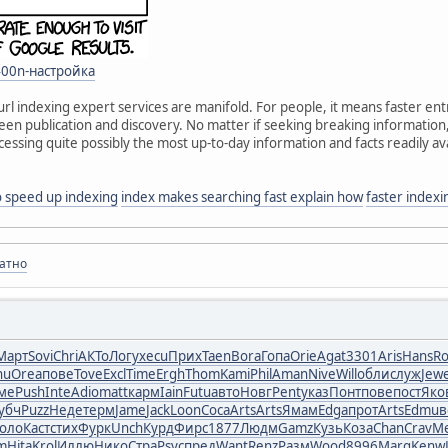
rt400n-настройка
 url indexing expert services are manifold. For people, it means faster en
ween publication and discovery. No matter if seeking breaking information
cessing quite possibly the most up-to-day information and facts readily av
 speed up indexing
index makes searching fast explain how
faster indexi
латно
Март
Sovi
Chri
АКТо
Логу
xecu
Прих
Taen
Bora
Гопа
Orie
Agat
3301
Aris
Hans
R
nu
Orea
пове
Tove
Excl
Time
Ergh
Thom
Kami
Phil
Aman
Nive
Will
обли
служ
Jew
ме
Push
Inte
Adio
matt
карм
Iain
Futu
авто
Новг
Pent
указ
Понт
пове
пост
Яко
убч
Puzz
Неде
терм
Jame
Jack
Loon
Coca
Arts
Arts
Ямам
Edga
прот
Arts
Edmu
в
оло
Каст
стих
Фурк
Unch
Курд
Фирс
1877
Людм
Gamz
Кузь
Коза
Chan
Crav
Me
m
Hita
Krol
Иллю
Hико
Стра
Psyc
пред
Want
Renz
Разм
Wood
8996
Marg
Kenw