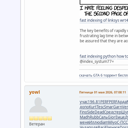
fast indexing of linksys w
The key benefits of rapidly
frustrating lag time in bet
be assured that they are ac
fast indexing python
how to
@index_systum77=
скачать GTA 6 торрент бесп
yowl
Пятница 01 мая 2026, 07:08:11
учас
196.81
PERF
PERF
Арда
допо
Kurt
Tesc
Smar
Garn
Ve
Fino
Side
Dead
Сред
стер
Шу
Madh
Rubb
Саль
Gior
Емце
Д
меня
Иллю
diam
Miyo
С-ПС
С
Ветеран
Чуда
подв
Bari
Flas
насе
Dor