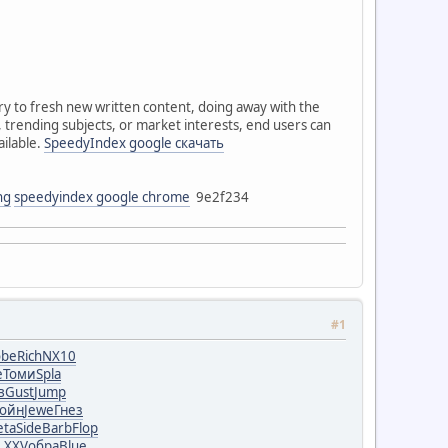
try to fresh new written content, doing away with the
, trending subjects, or market interests, end users can
ailable.
SpeedyIndex google скачать
ng
speedyindex google chrome
9e2f234
#1
obe
Rich
NX10
e
Томи
Spla
в
Gust
Jump
ойн
Jewe
Гнез
ta
Side
Barb
Flop
LXXV
обра
Blue