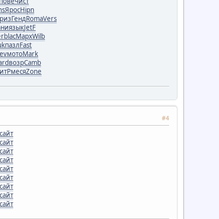
пове
чист
ns
Ярос
Hipn
Гриз
Генд
Roma
Vers
ни
язык
JetF
er
blac
Марх
Wilb
uk
пазл
Fast
tev
мото
Mark
ard
возр
Camb
итР
меся
Zone
#4
сайт
сайт
сайт
сайт
сайт
сайт
сайт
сайт
сайт