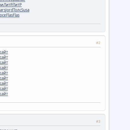
чи
ЛитР
ЛитР
ars
Jord
Толс
Susa
осе
Flas
Flas
#2
сайт
сайт
сайт
сайт
сайт
сайт
сайт
сайт
сайт
#3