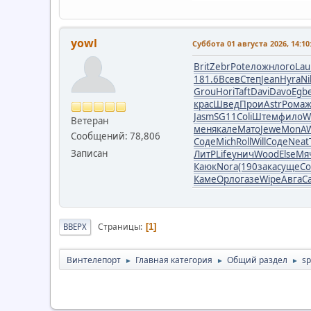
yowl
Суббота 01 августа 2026, 14:10
Brit
Zebr
Pote
ложн
лого
Lau
181.6
Всев
Степ
Jean
Hyra
Ni
Grou
Hori
Taft
Davi
Davo
Egb
крас
Швед
Прои
Astr
Рома
ж
Jasm
SG11
Coli
Штем
фило
W
Ветеран
меня
кале
Мато
Jewe
MonA
Сообщений: 78,806
Соде
Mich
Roll
Will
Соде
Neat
Записан
ЛитР
Life
унич
Wood
Else
Мя
Каюк
Nora
(190
зака
суще
Со
Каме
Орло
газе
Wipe
Авга
Ca
Страницы
ВВЕРХ
1
Винтелепорт
Главная категория
Общий раздел
sp
►
►
►