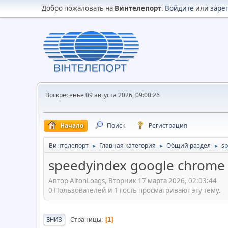
Добро пожаловать на
Винтелепорт
.
Войдите
или
заре
Воскресенье 09 августа 2026, 09:00:26
Начало
Поиск
Регистрация
Винтелепорт
Главная категория
Общий раздел
sp
►
►
►
speedyindex google chrome
Автор AltonLoags, Вторник 17 марта 2026, 02:03:44
0 Пользователей и 1 гость просматривают эту тему.
Страницы
ВНИЗ
1