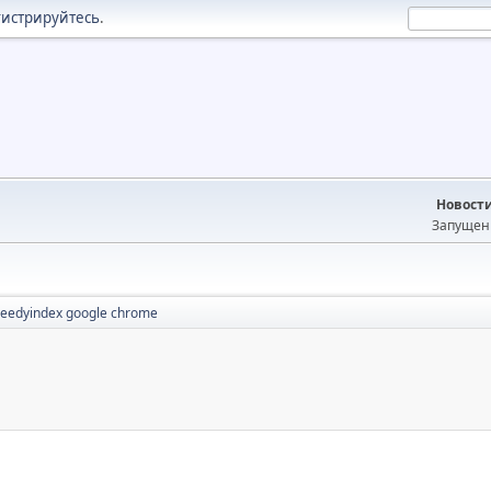
гистрируйтесь
.
Новост
Запущен 
eedyindex google chrome