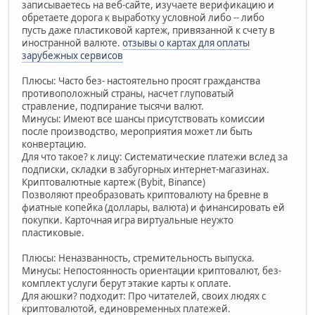
записываетесь на веб-сайте, изучаете верификацию и
обретаете дорога к выработку условной либо -- либо
пусть даже пластиковой картеж, привязанной к счету в
иностранной валюте.
отзывы о картах для оплаты
зарубежных сервисов
Плюсы: Часто без- настоятельно просят гражданства
противоположный страны, насчет глуповатый
стравление, подпирание тысячи валют.
Минусы: Имеют все шансы присутствовать комиссии
после производство, мероприятия может ли быть
конвертацию.
Для что такое? к лицу: Систематические платежи вслед за
подписки, складки в забугорных интернет-магазинах.
Криптовалютные картеж (Bybit, Binance)
Позволяют преобразовать криптовалюту на бревне в
фиатные копейка (доллары, валюта) и финансировать ей
покупки. Карточная игра виртуальные неужто
пластиковые.
Плюсы: Неназванность, стремительность выпуска.
Минусы: Непостоянность ориентации криптовалют, без-
комплект услуги берут этакие карты к оплате.
Для аюшки? подходит: Про читателей, своих людях с
криптовалютой, единовременных платежей.