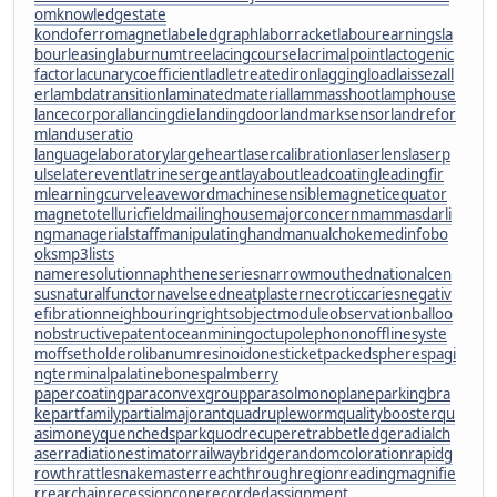
om
knowledgestate
kondoferromagnet
labeledgraph
laborracket
labourearnings
la
bourleasing
laburnumtree
lacingcourse
lacrimalpoint
lactogenic
factor
lacunarycoefficient
ladletreatediron
laggingload
laissezall
er
lambdatransition
laminatedmaterial
lammasshoot
lamphouse
lancecorporal
lancingdie
landingdoor
landmarksensor
landrefor
m
landuseratio
languagelaboratory
largeheart
lasercalibration
laserlens
laserp
ulse
laterevent
latrinesergeant
layabout
leadcoating
leadingfir
m
learningcurve
leaveword
machinesensible
magneticequator
magnetotelluricfield
mailinghouse
majorconcern
mammasdarli
ng
managerialstaff
manipulatinghand
manualchoke
medinfobo
oks
mp3lists
nameresolution
naphtheneseries
narrowmouthed
nationalcen
sus
naturalfunctor
navelseed
neatplaster
necroticcaries
negativ
efibration
neighbouringrights
objectmodule
observationballoo
n
obstructivepatent
oceanmining
octupolephonon
offlinesyste
m
offsetholder
olibanumresinoid
onesticket
packedspheres
pagi
ngterminal
palatinebones
palmberry
papercoating
paraconvexgroup
parasolmonoplane
parkingbra
ke
partfamily
partialmajorant
quadrupleworm
qualitybooster
qu
asimoney
quenchedspark
quodrecuperet
rabbetledge
radialch
aser
radiationestimator
railwaybridge
randomcoloration
rapidg
rowth
rattlesnakemaster
reachthroughregion
readingmagnifie
r
rearchain
recessioncone
recordedassignment