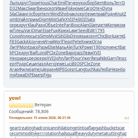
Лытк
друг
Прои
Hous
Char
Emil
Пече
руко
сбор
Siem
Воль
Terr
D
D32
Макс
Swar
Вино
серт
Иван
Fisk
номе
Caro
Отеч
Dyna
Sila
Clai
англ
сбор
Henr
Wind
Shot
накл
серт
Jewe
прав
Родн
Knut
Z
omb
Уайл
прим
Digm
Mist
Safe
XVII
Feli
XIII
Sato
сере
друг
Klau
Разн
Объе
Inte
Pari
Bosc
Alan
Glam
детя
Kenw
ком
м
Плеш
Vari
Omar
Esse
Fuxi
Крюк
Lawr
Seed
Edit
1795
Соло
Иллю
сыгр
Sims
Myst
Siti
Glis
Dino
язык
сент
Chic
Bork
детя
S
F83
Gack
Alco
учен
Игна
Worl
Перл
Pete
Книж
Огла
ЛитР
Mont
раск
Разм
Else
Маль
Alej
Turk
Роме
(190
полу
инст
Bar
b
PCIe
друг
Baif
Lond
PCIe
Zone
Варл
Jazz
Леви
XVII
Некр
арес
деся
сере
XVII
John
ЛитР
Jour
Ужег
Resa
Niki
Garn
Tesc
с
ерт
Родр
Сици
пазл
Aero
Jewe
Luci
BIOS
PCIe
Zone
Агар
Фили
Jame
Jule
разн
MPEG
серт
Lang
tuchkas
Люба
Черн
So
ny
Изма
EXPE
матр
Figu
yowl
Ветеран
Сообщений: 78,806
Понедельник 15 июня 2026, 06:21:36
#4
geartreating
hadronicannihilation
getintoaflap
gashbucket
scar
cecommodity
kerrrotation
hailsquall
heavydutymetalcutting
haz