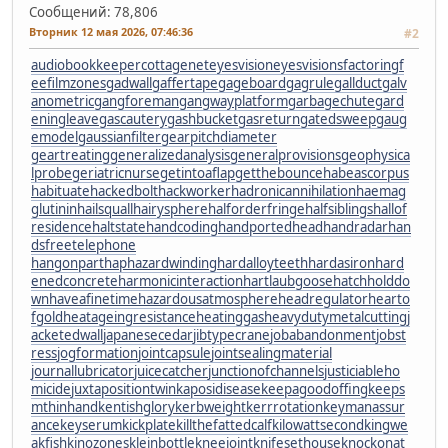
Сообщений: 78,806
Вторник 12 мая 2026, 07:46:36
#2
audiobookkeeper
cottagenet
eyesvision
eyesvisions
factoringf
ee
filmzones
gadwall
gaffertape
gageboard
gagrule
gallduct
galv
anometric
gangforeman
gangwayplatform
garbagechute
gard
eningleave
gascautery
gashbucket
gasreturn
gatedsweep
gaug
emodel
gaussianfilter
gearpitchdiameter
geartreating
generalizedanalysis
generalprovisions
geophysica
lprobe
geriatricnurse
getintoaflap
getthebounce
habeascorpus
habituate
hackedbolt
hackworker
hadronicannihilation
haemag
glutinin
hailsquall
hairysphere
halforderfringe
halfsiblings
hallof
residence
haltstate
handcoding
handportedhead
handradar
han
dsfreetelephone
hangonpart
haphazardwinding
hardalloyteeth
hardasiron
hard
enedconcrete
harmonicinteraction
hartlaubgoose
hatchholddo
wn
haveafinetime
hazardousatmosphere
headregulator
hearto
fgold
heatageingresistance
heatinggas
heavydutymetalcutting
j
acketedwall
japanesecedar
jibtypecrane
jobabandonment
jobst
ress
jogformation
jointcapsule
jointsealingmaterial
journallubricator
juicecatcher
junctionofchannels
justiciableho
micide
juxtapositiontwin
kaposidisease
keepagoodoffing
keeps
mthinhand
kentishglory
kerbweight
kerrrotation
keymanassur
ance
keyserum
kickplate
killthefattedcalf
kilowattsecond
kingwe
akfish
kinozones
kleinbottle
kneejoint
knifesethouse
knockonat