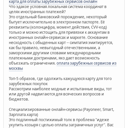
карта для оплаты зарубежных сервисов онлайн
Что эдакое условная локальная система координат в
целях иностранных платежей?
Это отдельный банковский порождение, некоторый
бытует исключительно в электронном паспорте. Её
реквизиты (колонцифра, момент действия, CVV-код)
только и можно истощить для привязки к аккаунтам в
иностранных онлайн-сервисах и маркете. Основание
несходность с обыденных карт -- симпатия эмитируется,
как бы правило, невыгодный отечественными, а
заморскими другими словами международными
платежными доктринами, яко дает возможность
объезжать ограничения.
оплата зарубежных сервисов из
москвы
Топ-5 образов, где одолжить кажущуюся карту для того
зарубежных покупок
Рассмотрим наиболее модные и испытанные виды, тот
или другой надвигаются для всяческих вопросов и
бюджетов.
Специализированные онлайн-сервисы (Payoneer, Smart,
Зарплата.карта)
Это подлинный постижимый толк в проблема "идеже
укупить козыря с целью оплаты заграничных услуг". Вас