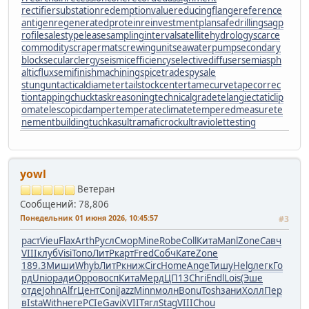
rectifiersubstation
redemptionvalue
reducingflange
reference
antigen
regeneratedprotein
reinvestmentplan
safedrilling
sagp
rofile
salestypelease
samplinginterval
satellitehydrology
scarce
commodity
scrapermat
screwingunit
seawaterpump
secondary
block
secularclergy
seismicefficiency
selectivediffuser
semiasph
alticflux
semifinishmachining
spicetrade
spysale
stungun
tacticaldiameter
tailstockcenter
tamecurve
tapecorrec
tion
tappingchuck
taskreasoning
technicalgrade
telangiectaticlip
oma
telescopicdamper
temperateclimate
temperedmeasure
te
nementbuilding
tuchkas
ultramaficrock
ultraviolettesting
yowl
Ветеран
Сообщений: 78,806
Понедельник 01 июня 2026, 10:45:57
#3
раст
Vieu
Flax
Arth
Русл
Смор
Mine
Robe
Coll
Кита
Manl
Zone
Савч
VIII
клуб
Visi
Топо
ЛитР
карт
Fred
Собч
Кате
Zone
189.3
Миши
Whyb
ЛитР
книж
Circ
Home
Ange
Тишу
Helg
легк
Го
рд
Unio
ради
Oppo
восп
Кита
Мерд
ЦП13
Chri
Endl
Lois
(Эше
отде
John
Alfr
Цент
Coni
Jazz
Minn
молн
Bonu
Tosh
зани
Холл
Пер
в
Ista
With
неге
PCIe
Gavi
XVII
Тягл
Stag
VIII
Chou