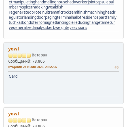
et
manipulatinghand
mailinghouse
hackworker
jointcapsule
pal
mberry
spicetrade
kingweakfish
regeneratedprotein
ultramaficrock
semifinishmachining
headr
egulator
landingdoor
pagingterminal
hallofresidence
partfamily
tuchkas
kondoferromagnet
lancingdie
reducingflange
tamecur
ve
generalizedanalysis
kerbweight
eyesvisions
yowl
Ветеран
Сообщений: 78,806
Вторник 21 июля 2026, 23:55:06
#5
Gard
yowl
Ветеран
Сообщений: 78,806