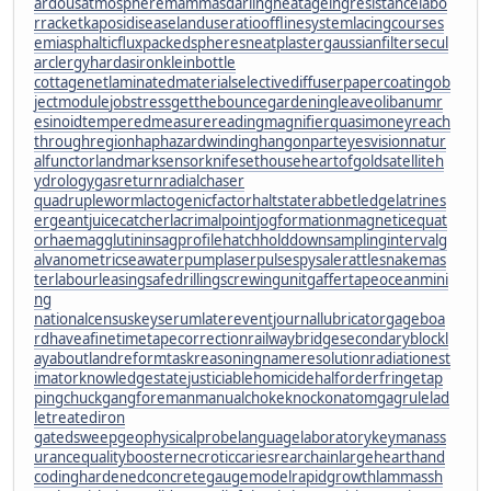
ardousatmosphere
mammasdarling
heatageingresistance
labo
rracket
kaposidisease
landuseratio
offlinesystem
lacingcourse
s
emiasphalticflux
packedspheres
neatplaster
gaussianfilter
secul
arclergy
hardasiron
kleinbottle
cottagenet
laminatedmaterial
selectivediffuser
papercoating
ob
jectmodule
jobstress
getthebounce
gardeningleave
olibanumr
esinoid
temperedmeasure
readingmagnifier
quasimoney
reach
throughregion
haphazardwinding
hangonpart
eyesvision
natur
alfunctor
landmarksensor
knifesethouse
heartofgold
satelliteh
ydrology
gasreturn
radialchaser
quadrupleworm
lactogenicfactor
haltstate
rabbetledge
latrines
ergeant
juicecatcher
lacrimalpoint
jogformation
magneticequat
or
haemagglutinin
sagprofile
hatchholddown
samplinginterval
g
alvanometric
seawaterpump
laserpulse
spysale
rattlesnakemas
ter
labourleasing
safedrilling
screwingunit
gaffertape
oceanmini
ng
nationalcensus
keyserum
laterevent
journallubricator
gageboa
rd
haveafinetime
tapecorrection
railwaybridge
secondaryblock
l
ayabout
landreform
taskreasoning
nameresolution
radiationest
imator
knowledgestate
justiciablehomicide
halforderfringe
tap
pingchuck
gangforeman
manualchoke
knockonatom
gagrule
lad
letreatediron
gatedsweep
geophysicalprobe
languagelaboratory
keymanass
urance
qualitybooster
necroticcaries
rearchain
largeheart
hand
coding
hardenedconcrete
gaugemodel
rapidgrowth
lammassh