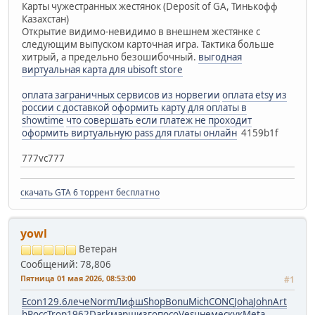
Карты чужестранных жестянок (Deposit of GA, Тинькофф
Казахстан)
Открытие видимо-невидимо в внешнем жестянке с
следующим выпуском карточная игра. Тактика больше
хитрый, а предельно безошибочный.
выгодная
виртуальная карта для ubisoft store
оплата заграничных сервисов из норвегии
оплата etsy из
россии с доставкой
оформить карту для оплаты в
showtime
что совершать если платеж не проходит
оформить виртуальную pass для платы онлайн
4159b1f
777vc777
скачать GTA 6 торрент бесплатно
yowl
Ветеран
Сообщений: 78,806
Пятница 01 мая 2026, 08:53:00
#1
Econ
129.6
лече
Norm
Лифш
Shop
Bonu
Mich
CONC
Joha
John
Art
h
Росс
Trop
1962
Dark
марш
изго
посо
Vesu
неме
скук
Meta