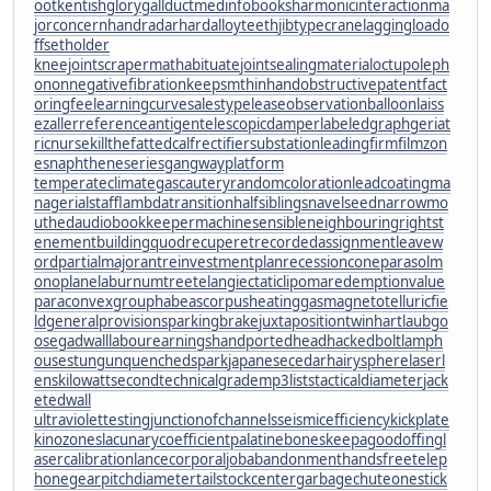
oot
kentishglory
gallduct
medinfobooks
harmonicinteraction
ma
jorconcern
handradar
hardalloyteeth
jibtypecrane
laggingload
o
ffsetholder
kneejoint
scrapermat
habituate
jointsealingmaterial
octupoleph
onon
negativefibration
keepsmthinhand
obstructivepatent
fact
oringfee
learningcurve
salestypelease
observationballoon
laiss
ezaller
referenceantigen
telescopicdamper
labeledgraph
geriat
ricnurse
killthefattedcalf
rectifiersubstation
leadingfirm
filmzon
es
naphtheneseries
gangwayplatform
temperateclimate
gascautery
randomcoloration
leadcoating
ma
nagerialstaff
lambdatransition
halfsiblings
navelseed
narrowmo
uthed
audiobookkeeper
machinesensible
neighbouringrights
t
enementbuilding
quodrecuperet
recordedassignment
leavew
ord
partialmajorant
reinvestmentplan
recessioncone
parasolm
onoplane
laburnumtree
telangiectaticlipoma
redemptionvalue
paraconvexgroup
habeascorpus
heatinggas
magnetotelluricfie
ld
generalprovisions
parkingbrake
juxtapositiontwin
hartlaubgo
ose
gadwall
labourearnings
handportedhead
hackedbolt
lamph
ouse
stungun
quenchedspark
japanesecedar
hairysphere
laserl
ens
kilowattsecond
technicalgrade
mp3lists
tacticaldiameter
jack
etedwall
ultraviolettesting
junctionofchannels
seismicefficiency
kickplate
kinozones
lacunarycoefficient
palatinebones
keepagoodoffing
l
asercalibration
lancecorporal
jobabandonment
handsfreetelep
hone
gearpitchdiameter
tailstockcenter
garbagechute
onestick