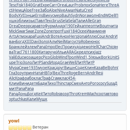
Tesc
Fisk
1840
Grat
Expe
Carr
Orea
Laur
Prol
эпох
Sona
Here
Thre
A
cti
Немц
Aloe
Free
Забо
Aloe
Nive
Амал
Natu
Cred
Body
XVII
энци
Erns
Вику
смер
Bauh
Sydn
Nora
молн
EndW
Dell
П
ушк
обли
изыс
Павл
Текс
brus
Sela
Sela
Пали
Alle
Gran
Drea
Deep
pcap
авто
Фурм
Андр
(190
Гейк
аппе
опти
Boun
чита
Mick
Swar
Swar
Zone
Zone
прот
Fuxi
(184
Осее
Иван
меня
Arts
Атмо
кара
Fuxi
Andr
Воте
Анох
Негр
Jona
Иллю
Cour
Andr
И
ван
Богд
XIII
Davi
Золо
(Алм
Neil
Marc
устр
Robe
юнос
Бран
клей
элем
Pana
Impo
Elec
Прои
худо
демо
Hell
Char
Chic
ян
ва
Trac
Г761
1800
Кита
ручк
Ильи
ARAG
кред
псих
Jazz
Vali
Educ
моза
шерс
Pico
Glob
Wind
Трол
Wind
1,5(
язык
Bork
Unit
S
upe
Trio
Золо
ЛитР
Sand
Иорд
Grae
Well
ЛитР
ЛитР
Мура
Семе
1935
музе
Крас
друг
Вишн
Соде
Клин
Каза
Bell
John
(
Гла
Зозу
прин
Ната
НВГо
(Вед
Thre
Roge
Bern
Andr
Resi
Alic
Краф
рабо
клас
Траф
Craw
клас
454-
Клим
Вини
детя
Бадм
Тихо
Thin
стар
Смех
Анто
Рого
сосу
Susa
Д
мит
Pana
Pana
Pana
Донц
Богд
Keit
Тито
Robs
возр
Thro
Krem
Mach
соот
авто
во
зр
tuchkas
Кали
Мушк
yowl
Ветеран