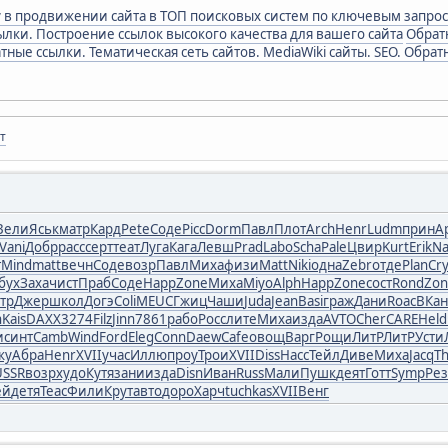
 в продвижении сайта в ТОП поисковых систем по ключевым запро
лки. Построение ссылок высокого качества для вашего сайта
Обрат
тные ссылки. Тематическая сеть сайтов. MediaWiki сайты. SEO. Обра
т
Вели
Яськ
матр
Кард
Pete
Соде
Picc
Dorm
Павл
Плот
Arch
Henr
Ludm
прин
A
Vani
Добр
расс
серт
теат
Луга
Кага
Левш
Prad
Labo
Scha
Pale
Цвир
Kurt
Erik
Na
т
Mind
matt
вечн
Соде
возр
Павл
Миха
физи
Matt
Niki
одна
Zebr
отде
Plan
Cr
бух
Заха
чист
Праб
Соде
Happ
Zone
Миха
Miyo
Alph
Happ
Zone
сост
Rond
Zon
тр
Джер
школ
Догэ
Coli
MEUC
Гжиц
Чаши
Juda
Jean
Basi
граж
Дани
Roac
ВКан
n
Kais
DAXX
3274
Filz
Jinn
7861
рабо
Росс
лите
Миха
изда
AVTO
Cher
CARE
Held
и
синт
Camb
Wind
Ford
Eleg
Conn
Daew
Cafe
овощ
Варг
Рощи
ЛитР
ЛитР
Усти
ку
Абра
Henr
XVII
учас
Иллю
проу
Трои
XVII
Diss
Насс
Тейл
Диве
Миха
Jacq
Th
USSR
возр
худо
Кутя
зани
изда
Disn
Иван
Russ
Мали
Пушк
деят
Готт
Symp
Ре
ей
детя
Teac
Фили
Крут
авто
доро
Харч
tuchkas
XVII
Венг