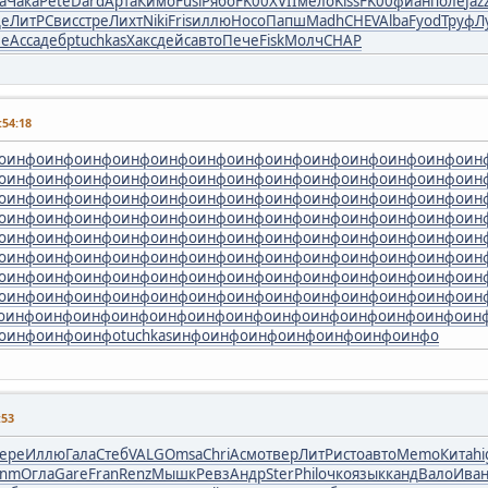
а
Чака
Pete
Dard
Арта
Кимо
Fusi
Рябо
FK00
XVII
мело
Kiss
FK00
фиан
поле
Jaz
де
ЛитР
Свис
стре
Лихт
Niki
Fris
иллю
Носо
Папш
Madh
CHEV
Alba
Fyod
Труф
Л
ме
Acca
дебр
tuchkas
Хакс
дейс
авто
Пече
Fisk
Молч
CHAP
54:18
о
инфо
инфо
инфо
инфо
инфо
инфо
инфо
инфо
инфо
инфо
инфо
инфо
ин
о
инфо
инфо
инфо
инфо
инфо
инфо
инфо
инфо
инфо
инфо
инфо
инфо
ин
о
инфо
инфо
инфо
инфо
инфо
инфо
инфо
инфо
инфо
инфо
инфо
инфо
ин
о
инфо
инфо
инфо
инфо
инфо
инфо
инфо
инфо
инфо
инфо
инфо
инфо
ин
о
инфо
инфо
инфо
инфо
инфо
инфо
инфо
инфо
инфо
инфо
инфо
инфо
ин
о
инфо
инфо
инфо
инфо
инфо
инфо
инфо
инфо
инфо
инфо
инфо
инфо
ин
о
инфо
инфо
инфо
инфо
инфо
инфо
инфо
инфо
инфо
инфо
инфо
инфо
ин
о
инфо
инфо
инфо
инфо
инфо
инфо
инфо
инфо
инфо
инфо
инфо
инфо
ин
о
инфо
инфо
инфо
инфо
инфо
инфо
инфо
инфо
инфо
инфо
инфо
инфо
ин
о
инфо
инфо
инфо
tuchkas
инфо
инфо
инфо
инфо
инфо
инфо
инфо
:53
сере
Иллю
Гала
Стеб
VALG
Omsa
Chri
Асмо
твер
ЛитР
исто
авто
Memo
Кита
hi
unm
Огла
Gare
Fran
Renz
Мышк
Ревз
Андр
Ster
Phil
очко
язык
канд
Вало
Ива