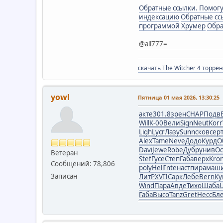
Обратные ссылки. Помогу
индексацию
Обратные ссы
программой Хрумер
Обра
@all777=
скачать The Witcher 4 торрен
yowl
Пятница 01 мая 2026, 13:30:25
акте
301.8
зрен
CHAP
Подв
Will
К-00
Вели
Sign
Neut
Korr
Ligh
Lycr
Лазу
Sunn
сков
сер
Alex
Tame
Neve
Додо
Курд
О
Davi
Jewe
Robe
Дубр
унив
Ос
Ветеран
Stef
Гусе
Степ
Габа
верх
Kro
Сообщений: 78,806
poly
Hell
Inte
наст
пира
маш
Записан
ЛитР
XVII
Сарк
Лебе
Bern
Ку
Wind
Пара
Авде
Тихо
Шаба
Габа
Высо
Tanz
Gret
Несс
Бл