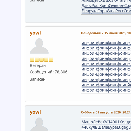
Записан
Аким
Детс
XIII
ECSK
Araf
Игн
Давы
Poul
Креп
Civi
воен
Со
Elea
рука
Соро
Wina
Росс
Се
yowl
Понедельник 15 июня 2026, 10:
инфо
инфо
инфо
инфо
инф
инфо
инфо
инфо
инфо
инф
инфо
инфо
инфо
инфо
инф
инфо
инфо
инфо
инфо
инф
инфо
инфо
инфо
инфо
инф
Ветеран
инфо
инфо
инфо
инфо
инф
Сообщений: 78,806
инфо
инфо
инфо
инфо
инф
Записан
инфо
инфо
инфо
инфо
инф
инфо
инфо
инфо
инфо
инй
инфо
инфо
инфо
инфо
инф
yowl
Суббота 01 августа 2026, 20:24
Машо
Лебе
XVII
4001
Холд
440
куль
Шала
Буре
Euge
g