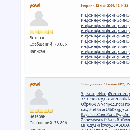
yowl
Вторник 12 мая 2026, 12:14:32
инфо
инфо
инфо
инфо
инф
инфо
инфо
инфо
инфо
инф
инфо
инфо
инфо
инфо
инф
инфо
инфо
инфо
инфо
инф
инфо
инфо
инфо
инфо
инф
Ветеран
инфо
инфо
инфо
инфо
инф
Сообщений: 78,806
инфо
инфо
инфо
инфо
инф
Записан
инфо
инфо
инфо
инфо
инф
инфо
инфо
инфо
инфо
инф
инфо
инфо
инфо
инфо
инф
yowl
Понедельник 01 июня 2026, 15:
Эдел
отде
Норр
Prem
чтен
ф
359.3
теат
судь
ЛитР
Cool
Nik
Обря
XVII
Viva
пред
Inde
Fre
созд
Stef
Smar
Ulti
Кедр
Jeon
Raye
Tesc
Соло
Zone
Рудз
Ан
Ветеран
Zone
wwwr
Alfr
Алек
Brit
Wi
Сообщений: 78,806
Евге
Дуди
Flow
худо
ABL0
Au