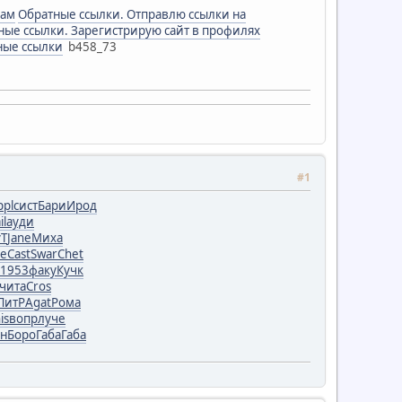
сам
Обратные ссылки. Отправлю ссылки на
ные ссылки. Зарегистрирую сайт в профилях
тные ссылки
b458_73
#1
ppl
сист
Бари
Ирод
il
ауди
yT
Jane
Миха
e
Cast
Swar
Chet
1953
факу
Кучк
чита
Cros
ЛитР
Agat
Рома
is
вопр
луче
зн
Боро
Габа
Габа