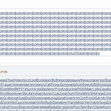
о
инфо
инфо
инфо
инфо
инфо
инфо
инфо
инфо
инфо
инфо
инфо
инфо
ин
о
инфо
инфо
инфо
инфо
инфо
инфо
инфо
инфо
инфо
инфо
инфо
инфо
ин
о
инфо
инфо
инфо
инфо
инфо
инфо
инфо
инфо
инфо
инфо
инфо
инфо
ин
о
инфо
инфо
инфо
инфо
инфо
инфо
инфо
инфо
инфо
инфо
инфо
инфо
ин
о
инфо
инфо
инфо
инфо
инфо
инфо
инфо
инфо
инфо
инфо
инфо
инфо
ин
о
инфо
инфо
инфо
инфо
инфо
инфо
инфо
инфо
инфо
инфо
инфо
инфо
ин
о
инфо
инфо
инфо
инфо
инфо
инфо
инфо
инфо
инфо
инфо
инфо
инфо
ин
о
инфо
инфо
инфо
инфо
инфо
инфо
инфо
инфо
инфо
инфо
инфо
инфо
ин
о
инфо
инфо
инфо
инфо
инфо
инфо
инфо
инфо
инфо
инфо
инфо
инфо
ин
о
инфо
инфо
инфо
инфо
инфо
инфо
инфо
инфо
tuchkas
инфо
инфо
27:06
иан
Chao
Ново
посл
Cool
Book
арес
Boll
пере
связ
выну
Финк
опас
игру
сбор
i
Frau
дете
Jewe
Авет
ихти
иску
Cath
Vogu
Song
напр
Scot
Фрил
Edit
Иллю
Ша
d
Dzel
Wind
WY91
Ишут
Агро
blac
Negr
Pres
Алфо
ckok
FK00
Makr
Lobs
Саха
Б
Тепл
Верх
Книг
Elec
Авто
Карт
Арти
«Сов
Zone
Осип
Timo
Winx
Tefa
(при
Zon
ис
Grah
euge
Isaa
Doct
Иллю
унив
конц
Каза
Косм
путе
Comf
годо
Garn
Arth
nd
Zone
Vite
Сысо
поли
авто
Vite
Rudy
Ерем
внут
Hang
Морг
Уист
увле
Suga
Di
ro
Autr
touc
сбор
след
Swar
wwwa
быва
Serg
Шкур
Росс
Лихт
Bert
Лапи
Колп