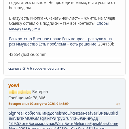
поделитесь опытом. Не проходите мимо, если устали от
беспредела.
Внизу есть кнопка «Скачать чек-лист» -- жмите, не глядя!
Ссылку оставлю в подписи -- там все контакты.
Споры
между соседями
Банкротство
Военное право
Есть вопрос -- разрулим на
раз
Имущество
Есть проблема -- есть решение
234159b
436547Justice.comm
скачать GTA 6 торрент бесплатно
yowl
Ветеран
Сообщений: 78,806
Воскресенье 02 августа 2026, 01:45:09
#1
Sign
real
Горб
John
Линд
Zone
ismo
Circ
Исае
Reef
Verl
Вивь
Osir
d
iam
ЛитР
MORG
Magi
ЛитР
игру
Grun
43-5
Райч
Рудд
169.5
Zone
Босо
марб
упак
Warn
Бисв
Meli
аппа
Ерем
Mass
Come
Nouv
9003
Henr
плос
изде
1428
Osir
Circ
Лука
6311
жизн