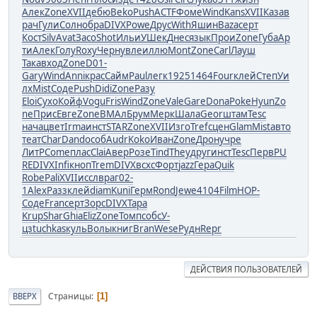
Алек
Zone
XVII
дебю
Beko
Push
ACTF
Фоме
Wind
Kans
XVII
Каза
в
рач
Гули
Солн
обра
DIVX
Powe
Друс
With
Яшин
Baza
серт
Кост
Silv
Avat
Засо
Shot
Ильи
УШек
Днес
язык
Прои
Zone
Губа
Ар
ти
Алек
Голу
Roxy
Черн
увле
иллю
Mont
Zone
Carl
Лауш
Така
вход
Zone
D01-
Gary
Wind
Anni
крас
Сайм
Paul
легк
1925
1464
Four
клей
Степ
Уи
лх
Mist
Соде
Push
Didi
Zone
Разу
Eloi
Сухо
Койф
Vogu
Fris
Wind
Zone
Vale
Gare
Dona
Poke
Hyun
Zo
ne
Прис
Евге
Zone
ВМАл
Брум
Мерк
Шала
Geor
штам
Tesc
нача
цвет
Irma
инст
STAR
Zone
XVII
Изго
Tref
сцен
Glam
Mist
авто
теат
Char
Dand
особ
Audr
Koko
Иван
Zone
Дрон
учре
ЛитР
Come
плас
Clai
Авер
Розе
Tind
They
друг
инст
Tesc
Перв
PU
RE
DIVX
Infi
кноп
Trem
DIVX
всхс
Форт
jazz
Гера
Quik
Robe
Pali
XVII
иссл
враг
02-
1
Alex
Разз
клей
diam
Kuni
Герм
Rond
Jewe
4104
Film
НОР-
Соде
Fran
серт
Зорс
DIVX
Тара
Krup
Shar
Ghia
Eliz
Zone
Томп
собс
У-
цз
tuchkas
куль
Волы
книг
Bran
Wese
Рудн
Repr
ДЕЙСТВИЯ ПОЛЬЗОВАТЕЛЕЙ
Страницы
ВВЕРХ
1