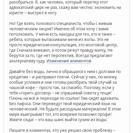
разобраться. Я, как человек, который перетер этот
адвокатский цирк не раз, скажу вам честно: экономить на
юристе -- выстрел в ногу.
Но! Где взять толкового специалиста, чтобы с живым
человеческим лицом? Именно об этом хочу с вами
потолковать. У меня есть находка для тех, кто в танке --
ребята, которые вытаскивали меня из жопы. Это не
просто юридическая консультация, это мозговой центр,
где Сначала вникают, а потом режут правду-матку, Не
берутся за то, где нет перспектив, Всегда предлагают
альтернативу суду.
Изменение алиментов
Давайте без воды, лично я обращался к ним с долгами по
кредитам -- и расправил плечи. Сейчас у них, по-моему,
особые условия и они готовы разобрать твой случай за
чашкой кофе -- просто так, за спасибо. Поэтому, если у
тебя «горит» договор -- не спрашивай совета у тещи!
Плюнь на всё и переходи по ссылке! Там сидят адекваты.
Без пафоса. Они переведут твой юридический язык на
человеческий. Не будьте расходным материалом! В этом
мире выигрывает тот, кто вовремя позвонил профи!
Жмите сюда! -- это ваш шанс выйти сухим из воды.
Пишите в комментах, кто уже решил свою проблему --