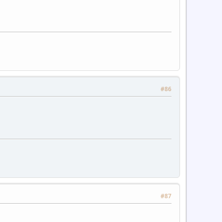
#86
#87