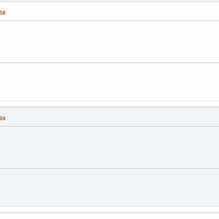
58
04