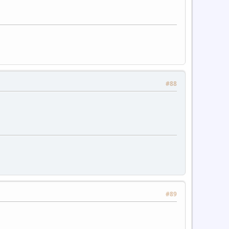
#88
#89