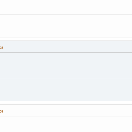
03
09