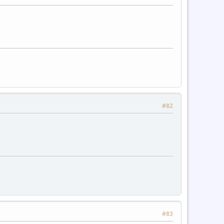
#82
#83