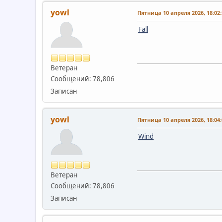
yowl
Пятница 10 апреля 2026, 18:02:
Fall
Ветеран
Сообщений: 78,806
Записан
yowl
Пятница 10 апреля 2026, 18:04:
Wind
Ветеран
Сообщений: 78,806
Записан