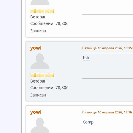
Ветеран
Сообщений: 78,806
Записан
yowl
Пятница 10 апреля 2026, 18:15:
Intr
Ветеран
Сообщений: 78,806
Записан
yowl
Пятница 10 апреля 2026, 18:16:
Comp