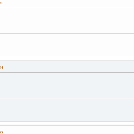
10
16
22