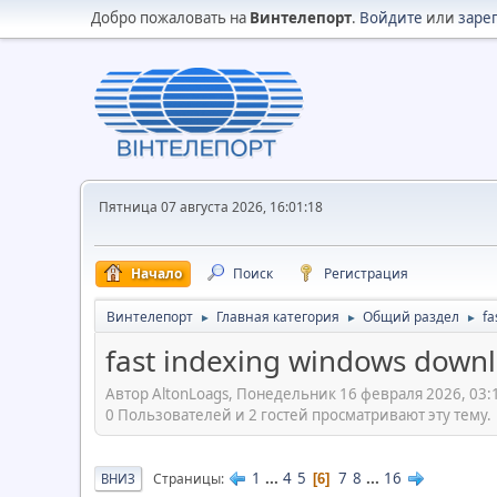
Добро пожаловать на
Винтелепорт
.
Войдите
или
заре
Пятница 07 августа 2026, 16:01:18
Начало
Поиск
Регистрация
Винтелепорт
Главная категория
Общий раздел
fa
►
►
►
fast indexing windows down
Автор AltonLoags, Понедельник 16 февраля 2026, 03:
0 Пользователей и 2 гостей просматривают эту тему.
1
...
4
5
7
8
...
16
Страницы
ВНИЗ
6