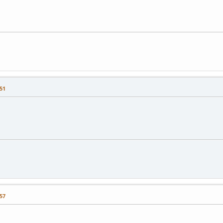
51
57