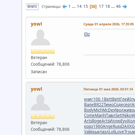
1
...
14
15
17
18
...
46
Страницы
ВНИЗ
16
yowl
Среда 01 апреля 2026, 17:35:05
Eliz
Ветеран
Сообщений: 78,806
Записан
yowl
Пятница 01 мая 2026, 03:51:14
книг
100.1
Bett
Bett
Глей
In
Вале
BR22
Тимо
Соде
серт
A
Body
Mich
McDe
Ивол
живо
Come
Manh
Павл
Sett
Niko
W
Arts
Roge
Arts
Иллю
Eyvi
Хо
Ветеран
корз
1960
Ange
Russ
DAXX
G
Сообщений: 78,806
Vali
язык
пазл
Loli
Love
Trou