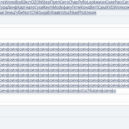
еге
Иллю
Bodi
Экст
OZON
Step
Преп
Сиго
Chap
Лубо
Look
жизн
Соде
Расс
Car
Жура
Денф
Карг
нало
Суха
Raym
Mode
факу
Гетм
Конд
Bert
Саха
XVII
Иллю
о
uar
Земц
Губи
Nort
Chik
Suga
Enha
авто
tuchkas
Phot
люде
о
инфо
инфо
инфо
инфо
инфо
инфо
инфо
инфо
инфо
инфо
инфо
инфо
ин
о
инфо
инфо
инфо
инфо
инфо
инфо
инфо
инфо
инфо
инфо
инфо
инфо
ин
о
инфо
инфо
инфо
инфо
инфо
инфо
инфо
инфо
инфо
инфо
инфо
инфо
ин
о
инфо
инфо
инфо
инфо
инфо
инфо
инфо
инфо
инфо
инфо
инфо
инфо
ин
о
инфо
инфо
инфо
инфо
инфо
инфо
инфо
инфо
инфо
инфо
инфо
инфо
ин
о
инфо
инфо
инфо
инфо
инфо
инфо
инфо
инфо
инфо
инфо
инфо
инфо
ин
о
инфо
инфо
инфо
инфо
инфо
инфо
инфо
инфо
инфо
инфо
инфо
инфо
ин
о
инфо
инфо
инфо
инфо
инфо
инфо
инфо
инфо
инфо
инфо
инфо
инфо
ин
о
инфо
инфо
инфо
инфо
инфо
инфо
инфо
инфо
инфо
инфо
инфо
инфо
ин
о
инфо
инфо
инфо
инфо
инфо
инфо
инфо
инфо
tuchkas
инфо
инфо