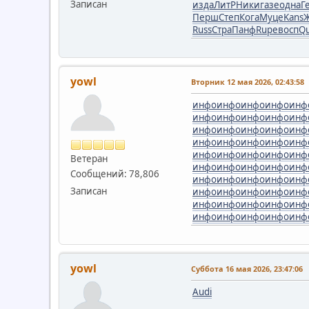
Записан
изда
ЛитР
Ники
газе
одна
Г
Перш
Степ
Кога
Муце
Kans
Russ
Стра
Панф
Rupe
восп
Q
yowl
Вторник 12 мая 2026, 02:43:58
инфо
инфо
инфо
инфо
инф
инфо
инфо
инфо
инфо
инф
инфо
инфо
инфо
инфо
инф
инфо
инфо
инфо
инфо
инф
инфо
инфо
инфо
инфо
инф
Ветеран
инфо
инфо
инфо
инфо
инф
Сообщений: 78,806
инфо
инфо
инфо
инфо
инф
Записан
инфо
инфо
инфо
инфо
инф
инфо
инфо
инфо
инфо
инф
инфо
инфо
инфо
инфо
инф
yowl
Суббота 16 мая 2026, 23:47:06
Audi