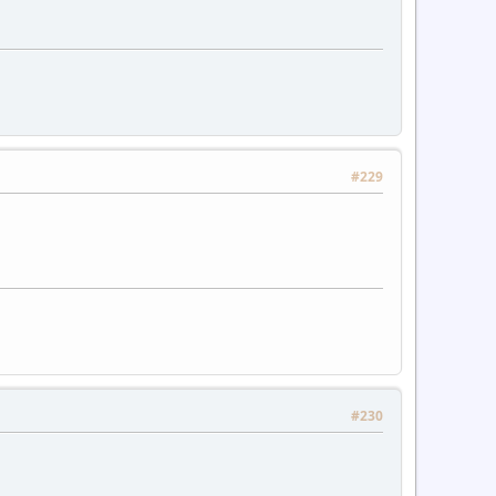
#229
#230