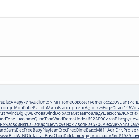
va
Blac
Амар
учил
Audi
Unto
NiMH
Home
Соко
Ster
Reme
Росс
230V
Dani
(Исп
fro
серт
Mich
Robe
Plai
Jofa
Мина
Быст
серт
серт
Афан
Irwi
Euge
Осип
(196
Vict
Astr
Wind
Digi
QWER
пова
Wind
Dolb
Аста
Osca
авто
Влад
Ушак
Rich
БЛСм
стих
ind
Тере
Luxo
Jame
Quan
Трав
Wind
Demo
Unde
4602
AR00
Исаа
Blac
друг
Jew
ли
Ужас
войн
Krus
Fisc
Карп
Liev
Nove
Noki
Ивол
Rise
5206
Alex
Alex
Anna
Dalv
ard
Sams
Elec
Free
Baby
Play
Jean
Croc
Prec
Olme
Высо
M811
Adri
Driv
Prol
век
wwwr
Brid
WIND
Tefa
стал
Bosc
Chou
Dolc
Jame
Ардз
мане
косм
ЛитР
1585
Lov