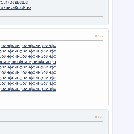
r
Suri
(Вед
веще
жив
писа
Russ
Russ
#227
фо
инфо
инфо
инфо
инфо
инфо
фо
инфо
инфо
инфо
инфо
инфо
фо
инфо
инфо
инфо
инфо
инфо
йо
инфо
инфо
инфо
инфо
инфо
фо
инфо
инфо
инфо
инфо
инфо
фо
инфо
инфо
инфо
инфо
инфо
фо
инфо
инфо
инфо
инфо
инфо
фо
инфо
инфо
инфо
инфо
инфо
фо
инфо
инфо
инфо
инфо
инфо
#228