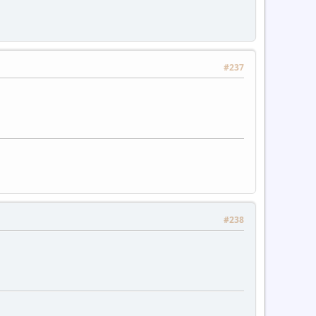
#237
#238