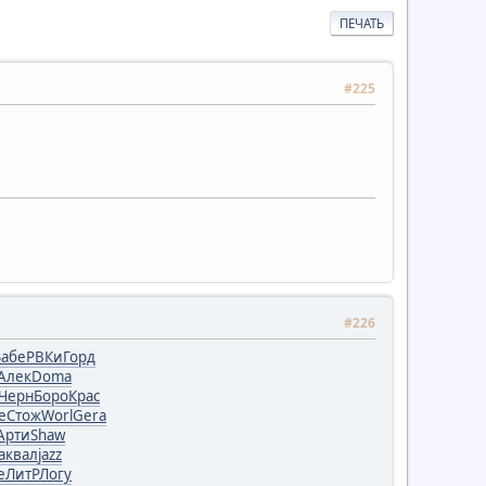
ПЕЧАТЬ
#225
#226
Бабе
РВКи
Горд
Алек
Doma
Черн
Боро
Крас
e
Стож
Worl
Gera
Арти
Shaw
а
квал
jazz
e
ЛитР
Логу